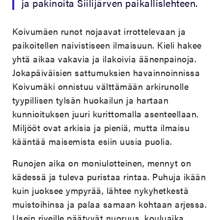
ja pakinoita Siilijärven paikallislehteen.
Koivumäen runot nojaavat irrottelevaan ja
paikoitellen naivistiseen ilmaisuun. Kieli hakee
yhtä aikaa vakavia ja ilakoivia äänenpainoja.
Jokapäiväisien sattumuksien havainnoinnissa
Koivumäki onnistuu välttämään arkirunolle
tyypillisen tylsän huokailun ja hartaan
kunnioituksen juuri kurittomalla asenteellaan.
Miljööt ovat arkisia ja pieniä, mutta ilmaisu
kääntää maisemista esiin uusia puolia.
Runojen aika on moniulotteinen, mennyt on
kädessä ja tuleva puristaa rintaa. Puhuja ikään
kuin juoksee ympyrää, lähtee nykyhetkestä
muistoihinsa ja palaa samaan kohtaan arjessa.
Usein riveille päätyvät nuoruus, kouluaika,