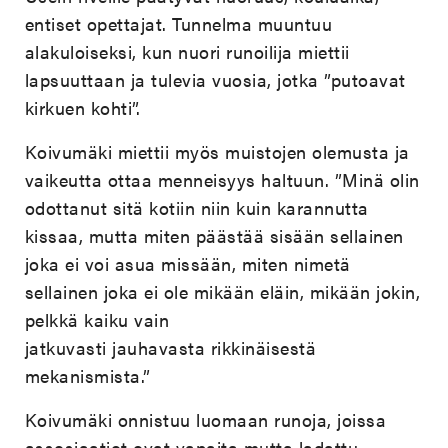
entiset opettajat. Tunnelma muuntuu
alakuloiseksi, kun nuori runoilija miettii
lapsuuttaan ja tulevia vuosia, jotka ”putoavat
kirkuen kohti”.
Koivumäki miettii myös muistojen olemusta ja
vaikeutta ottaa menneisyys haltuun. ”Minä olin
odottanut sitä kotiin niin kuin karannutta
kissaa, mutta miten päästää sisään sellainen
joka ei voi asua missään, miten nimetä
sellainen joka ei ole mikään eläin, mikään jokin,
pelkkä kaiku vain
jatkuvasti jauhavasta rikkinäisestä
mekanismista.”
Koivumäki onnistuu luomaan runoja, joissa
assosiaatiot ovat vapaita mutta ladattu