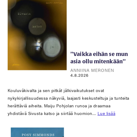
’’Vaikka eihän se mun
asia ollu mitenkään’’
ANNIINA MERONEN
4.8.2026
Kouluväkivalta ja sen pitkät jälkivaikutukset ovat
nykykirjallisuudessa näkyviä, laajasti keskusteltuja ja tunteita
herättäviä aiheita. Maiju Pohjolan runoa ja draamaa
yhdistävä Sivusta katso ja siirtää huomion…
Lue lisää