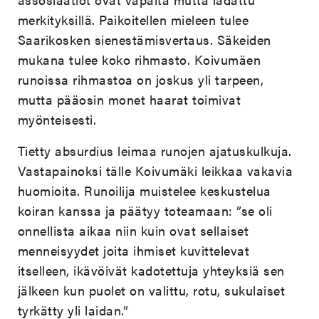
merkityksillä. Paikoitellen mieleen tulee
Saarikosken sienestämisvertaus. Säkeiden
mukana tulee koko rihmasto. Koivumäen
runoissa rihmastoa on joskus yli tarpeen,
mutta pääosin monet haarat toimivat
myönteisesti.
Tietty absurdius leimaa runojen ajatuskulkuja.
Vastapainoksi tälle Koivumäki leikkaa vakavia
huomioita. Runoilija muistelee keskustelua
koiran kanssa ja päätyy toteamaan: ”se oli
onnellista aikaa niin kuin ovat sellaiset
menneisyydet joita ihmiset kuvittelevat
itselleen, ikävöivät kadotettuja yhteyksiä sen
jälkeen kun puolet on valittu, rotu, sukulaiset
tyrkätty yli laidan.”