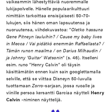
vaikeammin lähestyttäviä nuoremmalle
lukijapolvelle. Hänelle populaarikulttuuri
nimittäin tarkoittaa ensisijaisesti 50–70-
lukujen, siis hänen oman lapsuutensa ja
nuoruutensa, viihdekuvastoa: ”
Oletko hassuna
Gene Pitneyn lauluihin? / Cause my baby lives
in Mecca / Vai pidätkö enemmän Raffaellasta? /
Tämän runon maailma / on Darius Milhaudin /
ja Johnny ’Guitar’ Watsonin
” (s. 46). Itselleni
esim. runo ”Henry Calvin” oli täysin
käsittämätön ennen kuin sain googlettamalla
selville, että se viittaa Disneyn 50-luvulla
tuottamaan
Zorro
-sarjaan, jossa ruoalle ja
viinille persoa kersantti Garciaa näytteli
Henry
Calvin
-niminen näyttelijä.