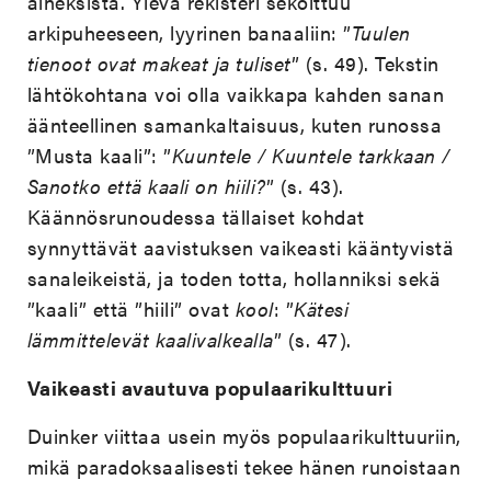
aineksista. Ylevä rekisteri sekoittuu
arkipuheeseen, lyyrinen banaaliin: ”
Tuulen
tienoot ovat makeat ja tuliset
” (s. 49). Tekstin
lähtökohtana voi olla vaikkapa kahden sanan
äänteellinen samankaltaisuus, kuten runossa
”Musta kaali”: ”
Kuuntele / Kuuntele tarkkaan /
Sanotko että kaali on hiili?
” (s. 43).
Käännösrunoudessa tällaiset kohdat
synnyttävät aavistuksen vaikeasti kääntyvistä
sanaleikeistä, ja toden totta, hollanniksi sekä
”kaali” että ”hiili” ovat
kool
: ”
Kätesi
lämmittelevät kaalivalkealla
” (s. 47).
Vaikeasti avautuva populaarikulttuuri
Duinker viittaa usein myös populaarikulttuuriin,
mikä paradoksaalisesti tekee hänen runoistaan