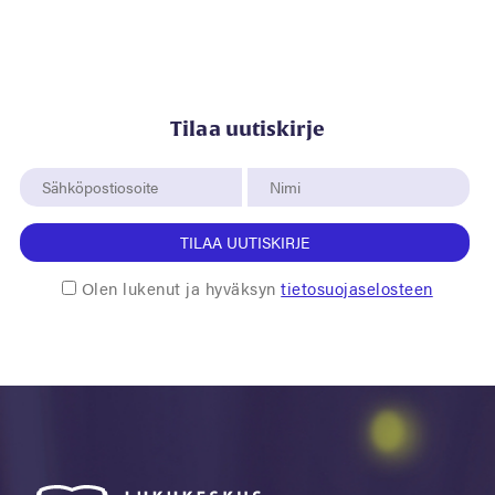
Tilaa uutiskirje
TILAA UUTISKIRJE
Olen lukenut ja hyväksyn
tietosuojaselosteen