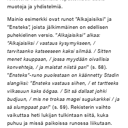
muotoja ja yhdistelmiä.
Mainio esimerkki ovat runot ”Alkajaisiksi” ja
”Ensteks”, joista jälkimmäinen on edellisen
puhekielinen versio. ”
Alkajaisiksi” alkaa:
”Alkajaisiksi / vastaus kysymykseen, /
tarvitaanko katseeseen kaksi silmää. / Sitten
menet kauppaan, / jossa myydään oivallisia
konvehteja, / ja maistat niistä pari
” (s. 58).
”
Ensteks”-runo puolestaan on käännetty Stadin
slangiksi: ”Ensteks vastaus siihen, / et tartteeks
vilkasuun kaks öögaa. / Sit sä dallaat johki
budjuun, / mis ne trokaa magei sugukarkkei / ja
sä slumppaat pari
” (s. 59). Rekisterin vaihto
vaikuttaa heti lukijan tulkintaan siitä, kuka
puhuu ja missä paikoissa runossa liikutaan.