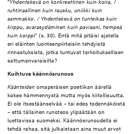
”
Yhdentekevä on konkreettinen kuin koira, /
ruhtinaallinen kuin rausku, uniikki kuin
sammakko. / Yhdentekevä on tunteikas kuin
kirppu, avarasydäminen kuin paviaani, hempeä
kuin korpp
i” (s. 30). Entä mitä pitäisi ajatella
eri eläinten luonteenpiirteisiin tehdyistä
rinnastuksista, jotka tuntuvat tarkoituksellisen
sattumanvaraisilta?
Kuihtuva käännösrunous
Käänteiden
omaperäisen poetiikan äärellä
kokee hämmennystä mutta myös kiitollisuutta.
Ei ole itsestäänselvää – tai edes todennäköistä
– että tällainen runoteos ylipäätään on
luettavissa suomeksi. Käännösrunoudella ei
tehdä rahaa, sitä julkaistaan aina muut arvot