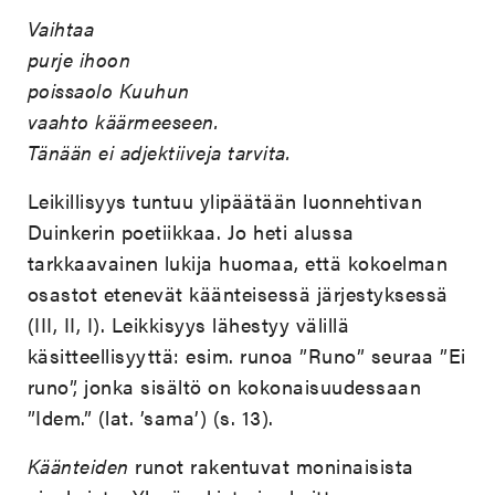
Vaihtaa
purje ihoon
poissaolo Kuuhun
vaahto käärmeeseen.
Tänään ei adjektiiveja tarvita.
Leikillisyys tuntuu ylipäätään luonnehtivan
Duinkerin poetiikkaa. Jo heti alussa
tarkkaavainen lukija huomaa, että kokoelman
osastot etenevät käänteisessä järjestyksessä
(III, II, I). Leikkisyys lähestyy välillä
käsitteellisyyttä: esim. runoa ”Runo” seuraa ”Ei
runo”, jonka sisältö on kokonaisuudessaan
”Idem.” (lat. ’sama’) (s. 13).
Käänteiden
runot rakentuvat moninaisista