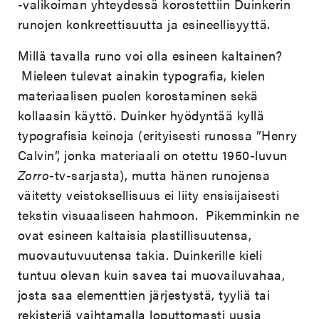
-valikoiman yhteydessä korostettiin Duinkerin
runojen konkreettisuutta ja esineellisyyttä.
Millä tavalla runo voi olla esineen kaltainen?
Mieleen tulevat ainakin typografia, kielen
materiaalisen puolen korostaminen sekä
kollaasin käyttö. Duinker hyödyntää kyllä
typografisia keinoja (erityisesti runossa ”Henry
Calvin”, jonka materiaali on otettu 1950-luvun
Zorro
-tv-sarjasta), mutta hänen runojensa
väitetty veistoksellisuus ei liity ensisijaisesti
tekstin visuaaliseen hahmoon. Pikemminkin ne
ovat esineen kaltaisia plastillisuutensa,
muovautuvuutensa takia. Duinkerille kieli
tuntuu olevan kuin savea tai muovailuvahaa,
josta saa elementtien järjestystä, tyyliä tai
rekisteriä vaihtamalla loputtomasti uusia