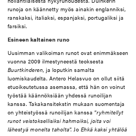
hollantilaisesta nykyrunoudesta. Duinkerin
runoja on käännetty myös ainakin englanniksi,
ranskaksi, italiaksi, espanjaksi, portugaliksi ja
farsiksi.
Esineen kaltainen runo
Uusimman valikoiman runot ovat enimmäkseen
vuonna 2009 ilmestyneestä teoksesta
Buurtkinderen
, ja loputkin samalta
luomiskaudelta. Antero Helasvuo on ollut siitä
etuoikeutetussa asemassa, että hän on voinut
työstää käännöksiään yhdessä runoilijan
kanssa. Takakansitekstin mukaan suomentaja
on yhteistyössä runoilijan kanssa ”
ryhmitellyt
runot veistoksellisiksi hahmoiksi, joita voi
lähestyä monelta taholta
”. Jo
Ehkä kaksi yhtälöä