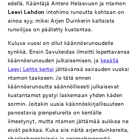
edellä. Kääntäjä Antero Helasvuon ja ntamon
Leevi Lehdon
intohimo runoutta kohtaan on
ainoa syy, miksi Arjen Duinkerin kaltaista
runoilijaa on päätetty kustantaa.
Kuluva vuosi on ollut käännösrunoudelle
synkkä. Ensin Savukeidas ilmoitti lopettavansa
käännösrunouden julkaisemisen, ja
kesällä
Leevi Lehto kertoi
jättävänsä sairauden vuoksi
ntamon taakseen. Jo tätä ennen
käännösrunoutta säännöllisesti julkaisevat
kustantamot pystyi laskemaan yhden käden
sormin. Joitakin uusia käännöskirjallisuuteen
panostavia pienpelureita on kentälle
ilmestynyt, mutta ntamon jättämää aukkoa ne
eivät paikkaa. Kuka siis näitä arjenduinkereita,
charlesbernsteineja ja enzensbergereitä