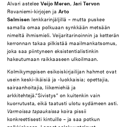
Alvari astelee
Veijo Meren
,
Jari Tervon
Rovaniemi-kirjojen ja
Arto
Salmisen
lenkkarinjäljillä – mutta puskee
samalla omaa polkuaan synkkään metsään
nimeltä ihmismieli. Veijaritarinoinnin ja ketterän
kerronnan takaa pilkistää maailmankatsomus,
joka saa piintyneen eksistentialistinkin
hakeutumaan raikkaaseen ulkoilmaan.
Kolmikymppisen esikoiskirjailijan hahmot ovat
usein keski-ikäisiä ja -luokkaisia; opettajia,
sairaanhoitajia, liikemiehiä ja
arkkitehtejä.”Sivistys” on kuitenkin vain
kuorrutusta, eikä taatusti ulotu sydämeen asti.
Varmoissa tapauksissa
koira pissii
konkreettisesti kintuille – ja saa potkun
palkkiokseen. Lapset salakuuntelevat