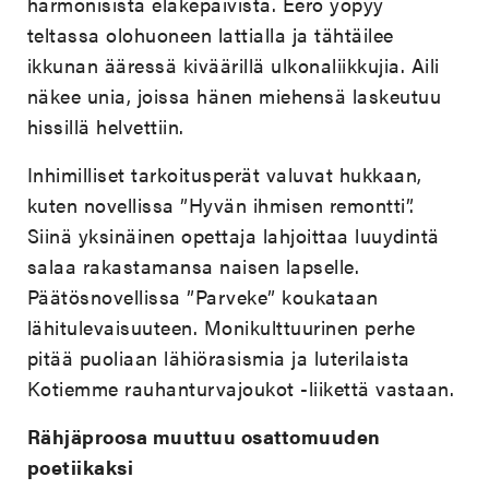
harmonisista eläkepäivistä. Eero yöpyy
teltassa olohuoneen lattialla ja tähtäilee
ikkunan ääressä kiväärillä ulkonaliikkujia. Aili
näkee unia, joissa hänen miehensä laskeutuu
hissillä helvettiin.
Inhimilliset tarkoitusperät valuvat hukkaan,
kuten novellissa ”Hyvän ihmisen remontti”.
Siinä yksinäinen opettaja lahjoittaa luuydintä
salaa rakastamansa naisen lapselle.
Päätösnovellissa ”Parveke” koukataan
lähitulevaisuuteen. Monikulttuurinen perhe
pitää puoliaan lähiörasismia ja luterilaista
Kotiemme rauhanturvajoukot -liikettä vastaan.
Rähjäproosa muuttuu osattomuuden
poetiikaksi