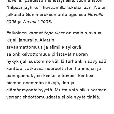
”hilpeänjäyhiksi” kuvaamilla teksteillään. Ne on
julkaistu Gummeruksen antologioissa
Novellit
2005
ja
Novellit 2006
.
Esikoinen
Varmat tapaukset
on mainio avaus
kirjailijanuralle. Alvarin
arvaamattomuus ja silmille sylkevä
salonkikelvottomuus piristävät nuoren
nykykirjallisuutemme välillä turhankin sävyisää
kenttää. Jatkossa neuroottisten hahmojen ja
painajaisnäkyjen keskelle toivoisi kenties
hieman enemmän sävyjä, iloa ja
elämänmyönteisyyttä. Mutta vain pikkusormen
verran: ehdottomuudesta ei ole syytä tinkiä.