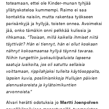
toteamaan, ettei ole Kinder-munan tyhjää
yllätyskoteloa kummempi. Raimo ei saa
kontaktia naisiin, mutta rakentaa työkseen
parisänkyjä ja hyllyjä, toisten onnea. Avoimeksi
jää, onko tämäkin onni pelkkää kulissia ja
rihkamaa.
”Tosiaan, millä kaikella ihmiset niitä
täyttivät? Hän ei tiennyt, hän ei ollut koskaan
nähnyt kokoamaansa hyllyä täynnä tavaraa.
Niihin tungettiin juoksukilpailuista lapsena
saatuja lusikoita, jos oli satuttu sellaisia
voittamaan, rippilahjaksi tulleita käytösoppaita,
lapsien kuvia, posliiniankkoja Hullujen päivien
alennuskoreista ja kylätoimikuntien
arvonnoista.”
Alvari herätti odotuksia jo
Martti Joenpolven
novellikilpailuissa menestyneillä, tuomariston