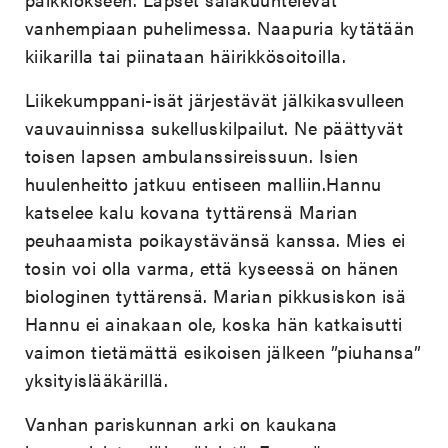
vanhempiaan puhelimessa. Naapuria kytätään
kiikarilla tai piinataan häirikkösoitoilla.
Liikekumppani-isät järjestävät jälkikasvulleen
vauvauinnissa sukelluskilpailut. Ne päättyvät
toisen lapsen ambulanssireissuun. Isien
huulenheitto jatkuu entiseen malliin.Hannu
katselee kalu kovana tyttärensä Marian
peuhaamista poikaystävänsä kanssa. Mies ei
tosin voi olla varma, että kyseessä on hänen
biologinen tyttärensä. Marian pikkusiskon isä
Hannu ei ainakaan ole, koska hän katkaisutti
vaimon tietämättä esikoisen jälkeen ”piuhansa”
yksityislääkärillä.
Vanhan pariskunnan arki on kaukana