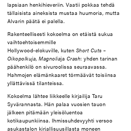
lapsiaan henkihieveriin. Vaatii pokkaa tehdä
tällaisista aineksista mustaa huumoria, mutta
Alvarin päätä ei palella.
Rakenteellisesti kokoelma on etäistä sukua
vaihtoehtoisemmille
Hollywood-elokuville, kuten
Short Cuts –
Oikopolkuja
,
Magnolia
ja
Crash
: yhden tarinan
päähenkilö on sivuroolissa seuraavassa.
Hahmojen elämänkaaret törmäävät toisiinsa
yllättävissä tilanteissa.
Kokoelma lähtee liikkeelle kirjailija Taru
Syvärannasta. Hän palaa vuosien tauon
jälkeen pitämään yleisöluentoa
kotikaupunkiinsa. Ihmissuhdevyyhti versoo
asukastalon kirjallisuusillasta moneen