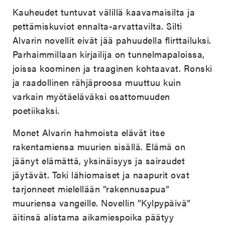
Kauheudet tuntuvat välillä kaavamaisilta ja
pettämiskuviot ennalta-arvattavilta. Silti
Alvarin novellit eivät jää pahuudella flirttailuksi.
Parhaimmillaan kirjailija on tunnelmapaloissa,
joissa koominen ja traaginen kohtaavat. Ronski
ja raadollinen rähjäproosa muuttuu kuin
varkain myötäeläväksi osattomuuden
poetiikaksi.
Monet Alvarin hahmoista elävät itse
rakentamiensa muurien sisällä. Elämä on
jäänyt elämättä, yksinäisyys ja sairaudet
jäytävät. Toki lähiomaiset ja naapurit ovat
tarjonneet mielellään ”rakennusapua”
muuriensa vangeille. Novellin ”Kylpypäivä”
äitinsä alistama aikamiespoika päätyy