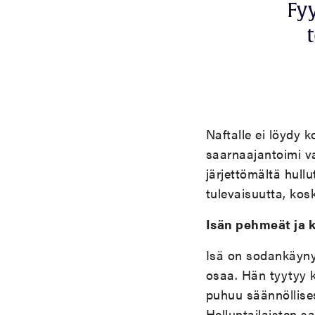
Fy
Naftalle ei löydy 
saarnaajantoimi va
järjettömältä hull
tulevaisuutta, ko
Isän pehmeät ja k
Isä on sodankäynyt
osaa. Hän tyytyy 
puhuu säännöllises
Helluntailaisten s