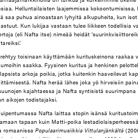
asiaa. Helluntailaisten laajemmissa kokoontumisissa, k
Isä saa puhua ainoastaan lyhyitä alkupuheita, kun isot 
tuut. Kun lukijaa vastaan tulee liikkeen todellisia va
oja (eli Nafta itse) nimeää heidät ’suurinkvisiittoreiksi
areiksi’.
ehtyy toisinaan käyttämään kurituskeinona raakaa v
aumoihin saakka. Fyysinen kuritus ja henkinen pelotte
apsista arkoja poikia, jotka kuitenkin haaveilevat kap
littämisestä. Nafta herää lähes joka yö hirveisiin paina
uunojen kajahtaessa ja Nafta syntisistä suurimpana
 aikojen todistajaksi.
uipentumassa Nafta laittaa stopin isänsä kuritustoim
samaan tapaan kuin Matti-poika lestadiolaisperhees
a romaanissa
Populaarimusiikkia Vittulanjänkältä
(2000