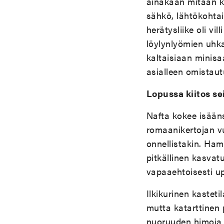
ainakaan mitään kä
sähkö, lähtökohta
herätysliike oli vi
löylynlyömien uhka
kaltaisiaan minisa
asialleen omistautu
Lopussa kiitos se
Nafta kokee isääns
romaanikertojan v
onnellistakin. Ham
pitkällinen kasvat
vapaaehtoisesti u
Ilkikurinen kastet
mutta katarttinen p
nuoruuden himoja 