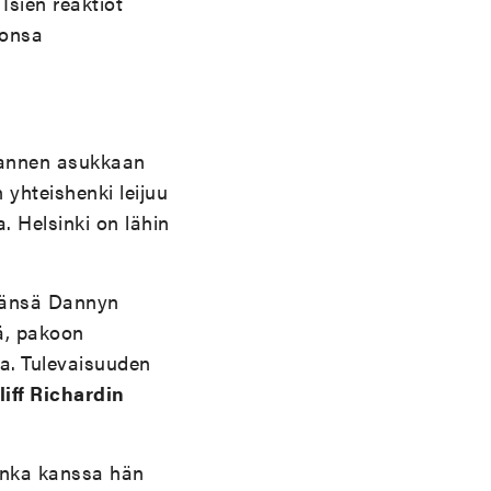
sien reaktiot
vonsa
hannen asukkaan
yhteishenki leijuu
. Helsinki on lähin
ävänsä Dannyn
ä, pakoon
a.
Tulevaisuuden
liff Richardin
jonka kanssa hän