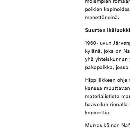
molempien romaanie
poikien kapinoide
menettäneinä.
Suurten ikäluokk
1960-luvun Järve
kylänä, joka on Na
yhä yhteiskunnan y
pakopaikka, jossa 
Hippiliikkeen ohj
kanssa muuttavan
materialistista m
haaveilun rinnalla
konserttia.
Murrosikäinen Naft