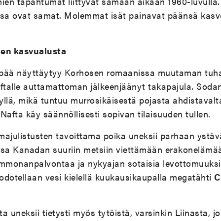
n tapahtumat liittyvät samaan aikaan 1960-luvulla. I
ssa ovat samat. Molemmat isät painavat päänsä kas
ien kasvualusta
npää näyttäytyy Korhosen romaanissa muutaman tu
ftalle auttamattoman jälkeenjäänyt takapajula. Sodan 
llä, mikä tuntuu murrosikäisestä pojasta ahdistavalta
Nafta käy säännöllisesti sopivan tilaisuuden tullen.
elmajulistusten tavoittama poika uneksii parhaan yst
sa Kanadan suuriin metsiin viettämään erakonelämä
ammonanpalvontaa ja nykyajan sotaisia levottomuuksi
 odotellaan vesi kielellä kuukausikaupalla megatähti
C
a uneksii tietysti myös tytöistä, varsinkin Liinasta, 