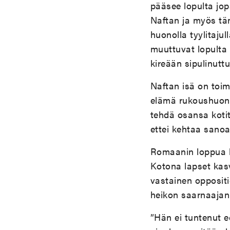
pääsee lopulta jop
Naftan ja myös täm
huonolla tyylitajul
muuttuvat lopulta 
kireään sipulinutt
Naftan isä on toi
elämä rukoushuone
tehdä osansa kotit
ettei kehtaa sano
Romaanin loppua k
Kotona lapset kas
vastainen opposit
heikon saarnaajan
”Hän ei tuntenut e