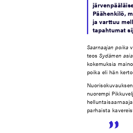
järvenpääläis
Päähenkilö, m
ja varttuu me
tapahtumat sij
Saarnaajan poika
v
teos
Sydämen asia
kokemuksia maino
poika eli hän kerto
Nuorisokuvauksen 
nuorempi Pikkuvelj
helluntaisaarnaaj
parhaista kavereis