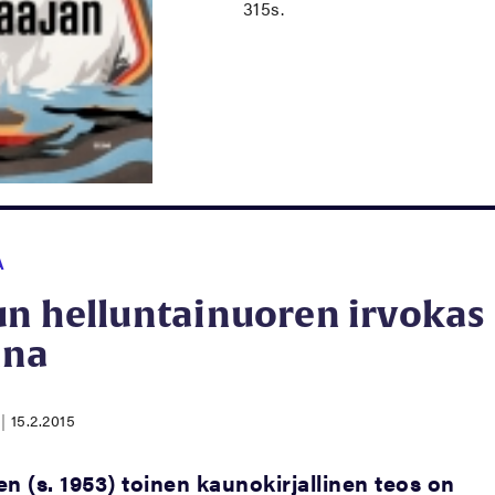
315s.
A
un helluntainuoren irvokas
ina
N
|
15.2.2015
n (s. 1953) toinen kaunokirjallinen teos on