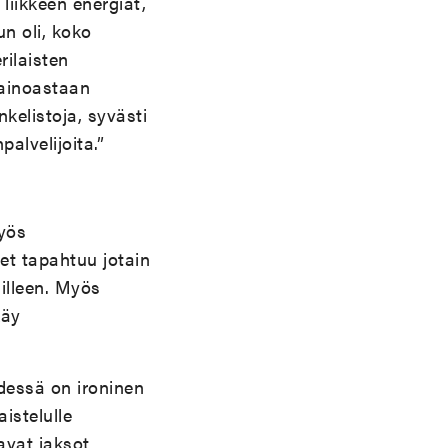
liikkeen energiat,
n oli, koko
rilaisten
 ainoastaan
kelistoja, syvästi
alvelijoita.”
myös
et tapahtuu jotain
illeen. Myös
käy
edessä on ironinen
aistelulle
avat jaksot