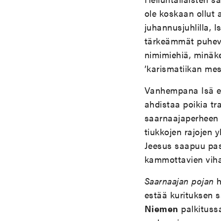
ole koskaan ollut 
juhannusjuhlilla, 
tärkeämmät puhevas
nimimiehiä, minäkert
’karismatiikan mest
Vanhempana Isä er
ahdistaa poikia tr
saarnaajaperheen l
tiukkojen rajojen y
Jeesus saapuu pas
kammottavien vihan
Saarnaajan pojan
h
estää kurituksen 
Niemen
palkituss