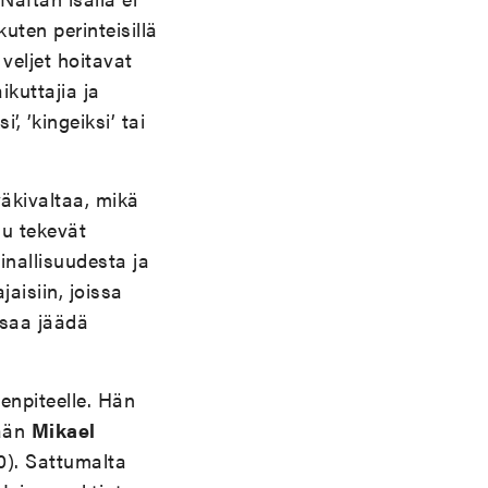
uten perinteisillä
veljet hoitavat
ikuttajia ja
’, ’kingeiksi’ tai
äkivaltaa, mikä
lu tekevät
inallisuudesta ja
jaisiin, joissa
 saa jäädä
enpiteelle. Hän
sään
Mikael
). Sattumalta