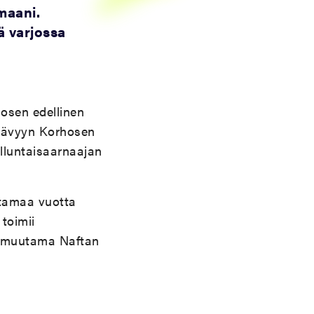
maani.
ä varjossa
osen edellinen
n sävyyn Korhosen
elluntaisaarnaajan
tamaa vuotta
toimii
ös muutama Naftan