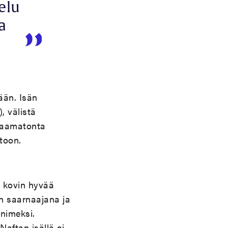
elu
a
ään. Isän
, välistä
rvaamatonta
toon.
a kovin hyvää
n saarnaajana ja
 nimeksi.
Naftan isällä ei