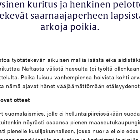
ysinen kuritus ja henkinen pelott
tekevät saarnaajaperheen lapsist
arkoja poikia.
kotoa työtätekevän aikuisen mallia isästä eikä äidistäk
ikuttaa Naftasta välistä hassulta (ei työltä ollenkaan)
uttelulta. Poika luisuu vanhempiensa hoivista kohti a
ska nämä ajavat hänet vääjäämättömään etäisyydenot
ovat otteet
 suomalaismies, jolle ei helluntaipiireissäkään suod
kuitenkin nöyrästi osaansa pienen maaseutukaupungi
ti pienelle kuulijakunnalleen, jossa nuoria ei ole edes
aarnaajamarkkinoilla on tunkua ja korkeimmille oksille 