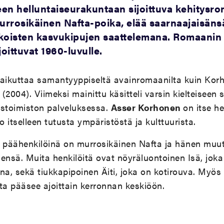
een helluntaiseurakuntaan sijoittuva kehitysro
urrosikäinen Nafta-poika, elää saarnaajaisäns
lkoisten kasvukipujen saattelemana. Romaanin
oittuvat 1960-luvulle.
aikuttaa samantyyppiseltä avainromaanilta kuin Korh
(2004). Viimeksi mainittu käsitteli varsin kielteisee
stoimiston palveluksessa.
Asser Korhonen
on itse h
o itselleen tutusta ympäristöstä ja kulttuurista.
päähenkilöinä on murrosikäinen Nafta ja hänen muu
ensä. Muita henkilöitä ovat nöyräluontoinen Isä, joka 
ana, sekä tiukkapipoinen Äiti, joka on kotirouva. My
ta pääsee ajoittain kerronnan keskiöön.