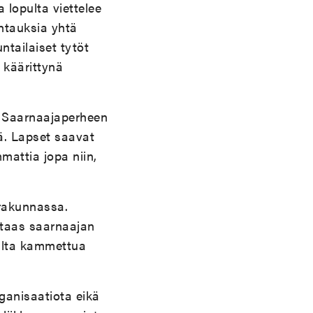
 lopulta viettelee
htauksia yhtä
ntailaiset tytöt
 käärittynä
. Saarnaajaperheen
. Lapset saavat
mattia jopa niin,
rakunnassa.
 taas saarnaajan
ulta kammettua
ganisaatiota eikä