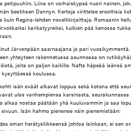
a petipuuhiin. Liina on varhaiskypsä nuori nainen, joka
än bestiksen Dannyn. Kertoja virittelee eroottisia ko
la kuin Regina-lehden novellikirjoittaja. Romaanin hellu
irvokkaiksi karikatyyreiksi, kulkien pää kenossa tukka
uraan.
minut Järvenpään saarnaajana jo pari vuosikymmentä
en yhteyteen rakennetussa asunnossa on rutiköyhää
öistä, joita on paljon kaikille. Nafta häpeää isänsä am
a kysyttäessä koulussa.
ohti isän eväät alkavat loppua sekä kotona että seu
vavat ulos vanhempiensa karsinasta, seurakunnassa
io alkaa nostaa päätään yhä kuuluvammin ja saa lop
 sivuun. Isän hahmo pienenee näin pienemistään:
des oman herätysliikkeensä johtoa lainkaan, ei sen or