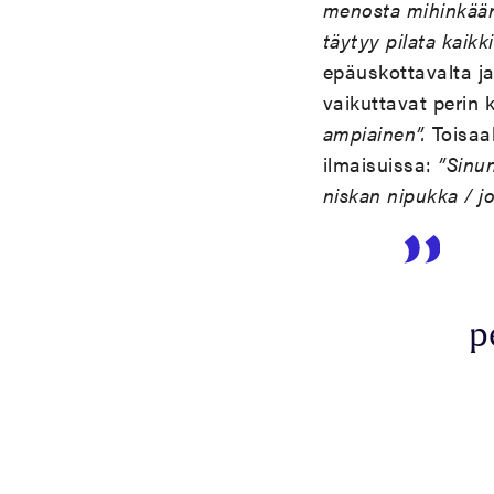
menosta mihink
ää
t
ä
ytyy pilata kaikki
epäuskottavalta ja 
vaikuttavat perin 
ampiainen”.
Toisaa
ilmaisuissa:
”Sinun
niskan nipukka / j
p