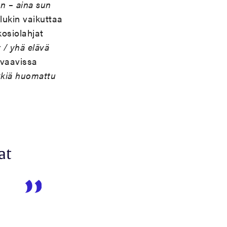
n – aina sun
lukin
vaikuttaa
kosiolahjat
 / yh
ä
el
ä
v
ä
uvaavissa
ki
ä
huomattu
at