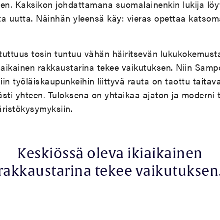
en. Kaksikon johdattamana suomalainenkin lukija lö
ta uutta. Näinhän yleensä käy: vieras opettaa katso
 tuttuus tosin tuntuu vähän häiritsevän lukukokemusta
iaikainen rakkaustarina tekee vaikutuksen. Niin Samp
iin työläiskaupunkeihin liittyvä rauta on taottu taitava
sti yhteen. Tuloksena on yhtaikaa ajaton ja moderni t
ristökysymyksiin.
Keskiössä oleva ikiaikainen
rakkaustarina tekee vaikutuksen