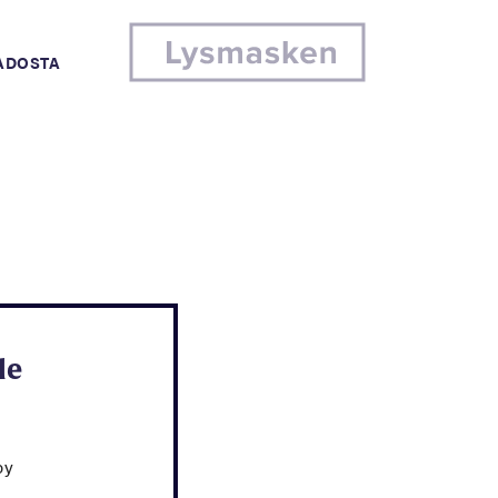
MADOSTA
le
by