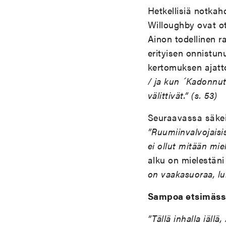
Hetkellisiä notkah
Willoughby ovat ot
Ainon todellinen r
erityisen onnistun
kertomuksen ajat
/ ja kun
´
Kadonnu
v
ä
littiv
ä
t.” (s. 53)
Seuraavassa säkei
”Ruumiinvalvojaisis
ei ollut mit
ää
n miel
alku on mielestäni
on vaakasuoraa, lu
Sampoa etsim
ä
ss
”T
ä
ll
ä
inhalla i
ä
ll
ä
,