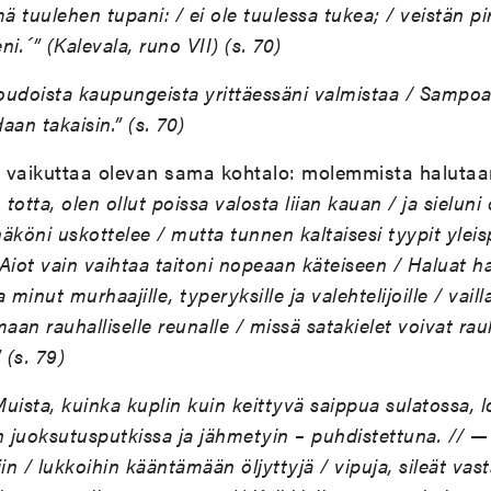
m
ä
tuulehen tupani: / ei ole tuulessa tukea; / veist
ä
n pi
ni.
´
” (Kalevala, runo VII) (s. 70)
udoista kaupungeista yritt
ä
ess
ä
ni valmistaa / Sampoa 
an takaisin.” (s. 70)
la vaikuttaa olevan sama kohtalo: molemmista halut
 totta, olen ollut poissa valosta liian kauan / ja sielun
n
ä
k
ö
ni uskottelee / mutta tunnen kaltaisesi tyypit yleis
Aiot vain vaihtaa taitoni nopeaan k
ä
teiseen / Haluat h
a minut murhaajille, typeryksille ja valehtelijoille / vai
maan rauhalliselle reunalle / miss
ä
satakielet voivat ra
 (s. 79)
uista, kuinka kuplin kuin keittyv
ä
saippua sulatossa, l
n juoksutusputkissa ja j
ä
hmetyin – puhdistettuna. // 
in / lukkoihin k
ää
nt
ä
m
ää
n
ö
ljyttyj
ä
/ vipuja, sile
ä
t vas