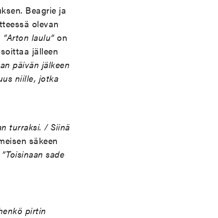
ksen. Beagrie ja
tteessä olevan
a
”Arton laulu”
on
soittaa jälleen
man p
ä
iv
ä
n j
ä
lkeen
uus niille, jotka
:
 turraksi. / Siin
ä
iimeisen säkeen
:
”Toisinaan sade
ehenk
ö
pirtin