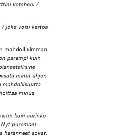
rttini vetehen: /
/ joka voisi kertoa
aan mahdollisimman
i on parempi kuin
planeetallisine
assata minut ahjon
lla mahdollisuutta
uhoittaa minua
oistin kuin aurinko
— Nyt puremani
ta her
ä
nneet sokat,