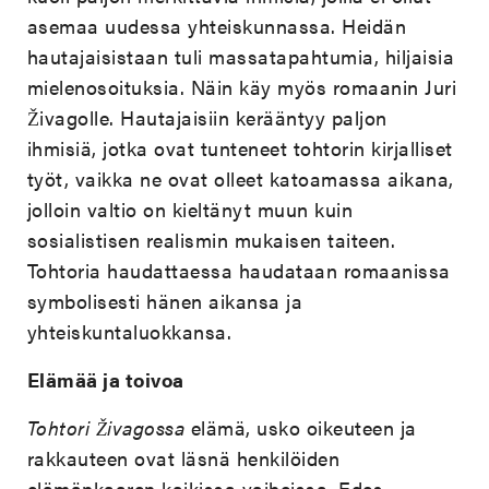
asemaa uudessa yhteiskunnassa. Heidän
hautajaisistaan tuli massatapahtumia, hiljaisia
mielenosoituksia. Näin käy myös romaanin Juri
Živagolle. Hautajaisiin kerääntyy paljon
ihmisiä, jotka ovat tunteneet tohtorin kirjalliset
työt, vaikka ne ovat olleet katoamassa aikana,
jolloin valtio on kieltänyt muun kuin
sosialistisen realismin mukaisen taiteen.
Tohtoria haudattaessa haudataan romaanissa
symbolisesti hänen aikansa ja
yhteiskuntaluokkansa.
Elämää ja toivoa
Tohtori Živagossa
elämä, usko oikeuteen ja
rakkauteen ovat läsnä henkilöiden
elämänkaaren kaikissa vaiheissa. Edes