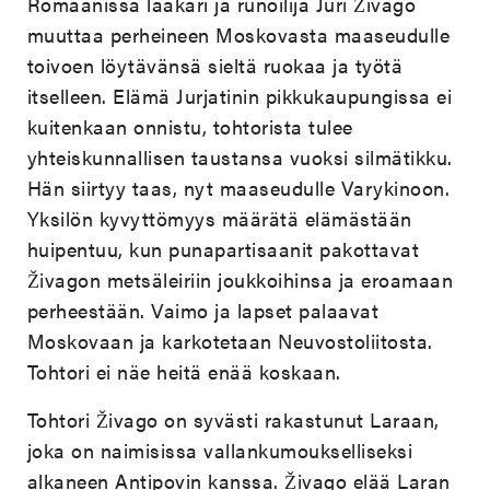
Romaanissa lääkäri ja runoilija Juri Živago
muuttaa perheineen Moskovasta maaseudulle
toivoen löytävänsä sieltä ruokaa ja työtä
itselleen. Elämä Jurjatinin pikkukaupungissa ei
kuitenkaan onnistu, tohtorista tulee
yhteiskunnallisen taustansa vuoksi silmätikku.
Hän siirtyy taas, nyt maaseudulle Varykinoon.
Yksilön kyvyttömyys määrätä elämästään
huipentuu, kun punapartisaanit pakottavat
Živagon metsäleiriin joukkoihinsa ja eroamaan
perheestään. Vaimo ja lapset palaavat
Moskovaan ja karkotetaan Neuvostoliitosta.
Tohtori ei näe heitä enää koskaan.
Tohtori Živago on syvästi rakastunut Laraan,
joka on naimisissa vallankumoukselliseksi
alkaneen Antipovin kanssa. Živago elää Laran