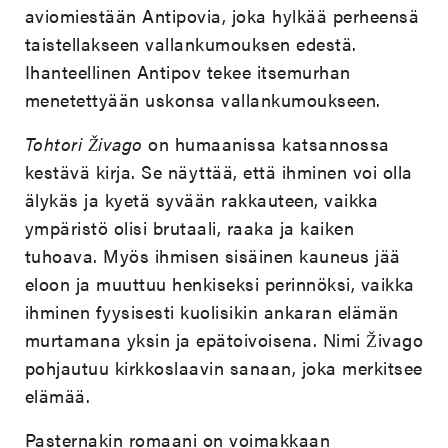
aviomiestään Antipovia, joka hylkää perheensä
taistellakseen vallankumouksen edestä.
Ihanteellinen Antipov tekee itsemurhan
menetettyään uskonsa vallankumoukseen.
Tohtori Živago
on humaanissa katsannossa
kestävä kirja. Se näyttää, että ihminen voi olla
älykäs ja kyetä syvään rakkauteen, vaikka
ympäristö olisi brutaali, raaka ja kaiken
tuhoava. Myös ihmisen sisäinen kauneus jää
eloon ja muuttuu henkiseksi perinnöksi, vaikka
ihminen fyysisesti kuolisikin ankaran elämän
murtamana yksin ja epätoivoisena. Nimi Živago
pohjautuu kirkkoslaavin sanaan, joka merkitsee
elämää.
Pasternakin romaani on voimakkaan