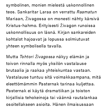
symbolinen, monien mielestä uskonnollinen
teos. Sankaritar Laraa on verrattu
Raamatun
Mariaan, Živagossa on monesti nähty kärsivä
Kristus-hahmo. Erityisesti Živagon runoissa
uskonnollisuus on läsnä. Kirjan sankareiden
kohtalot hajoavat ja lopussa solmiutuvat
yhteen symbolisella tavalla.
Mutta
Tohtori Živagossa
näkyy elämän ja
toivon rinnalla myös yksilön vastalause
brutaalia ja raakaa yhteiskuntaa vastaan.
Vastalause tuntuu sitä voimakkaampana, mitä
eleettömämmin Pasternak tarinaa kuljettaa.
Pasternak ei käytä dramatiikan ja toiston
kirjallisia tehokeinoja tai väännä rautalankaa
osoitellakseen asioita. Hänen ilmaisussaan