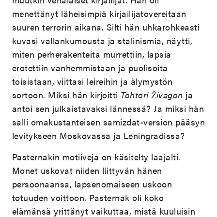
menettänyt läheisimpiä kirjailijatovereitaan
suuren terrorin aikana. Silti hän uhkarohkeasti
kuvasi vallankumousta ja stalinismia, näytti,
miten perherakenteita murrettiin, lapsia
erotettiin vanhemmistaan ja puolisoita
toisistaan, viittasi leireihin ja älymystön
sortoon. Miksi hän kirjoitti
Tohtori Živagon
ja
antoi sen julkaistavaksi lännessä? Ja miksi hän
salli omakustanteisen samizdat-version pääsyn
levitykseen Moskovassa ja Leningradissa?
Pasternakin motiiveja on käsitelty laajalti.
Monet uskovat niiden liittyvän hänen
persoonaansa, lapsenomaiseen uskoon
totuuden voittoon. Pasternak oli koko
elämänsä yrittänyt vaikuttaa, mistä kuuluisin