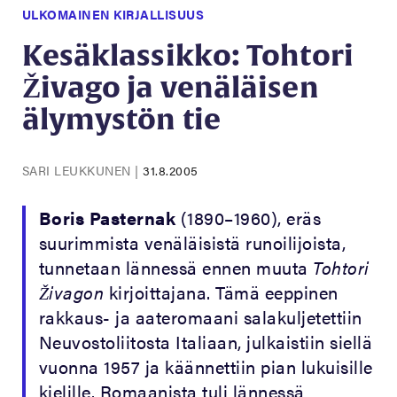
ULKOMAINEN KIRJALLISUUS
Kesäklassikko: Tohtori
Živago ja venäläisen
älymystön tie
SARI LEUKKUNEN
|
31.8.2005
Boris Pasternak
(1890–1960), eräs
suurimmista venäläisistä runoilijoista,
tunnetaan lännessä ennen muuta
Tohtori
Živagon
kirjoittajana. Tämä eeppinen
rakkaus- ja aateromaani salakuljetettiin
Neuvostoliitosta Italiaan, julkaistiin siellä
vuonna 1957 ja käännettiin pian lukuisille
kielille. Romaanista tuli lännessä