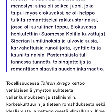
menestys: siinä oli selkeä juoni, joka
taipui myös elokuvaksi; se oli helppo
tulkita romanttiseksi rakkaustarinaksi,
jossa oli surullinen loppu. Elokuvassa
hehkutettiin (Suomessa Kolilla kuvattuja)
Siperian lumikinoksia ja ulvovia susia,
karvahattuisia runoilijoita, kynttilöitä ja
kauniita naisia. Pasternakista tuli
lännessä tunnettu toisinajattelija ja
romanttisen slaavilaisuuden inkarnaatio.
Todellisuudessa
Tohtori Živago
kertoo
venäläisen älymystön suhteesta
vallankumoukseen ja stalinismiin,
korkeakulttuurin ja tieteen romahduksesta sekä
idealismista ja pettymyksestä ylimalkaan. Kyse