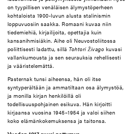
on tyypillisen venäläisen älymystöperheen
kohtaloista 1900-luvun alusta stalinismin
loppuvuosiin saakka. Romaani kuvaa niin
tiedemiehiä, kirjailijoita, opettajia kuin
kansanihmisiäkin. Aihe oli Neuvostoliitossa
poliittisesti ladattu, sillä
Tohtori Živago
kuvasi
vallankumousta ja sen seurauksia rehellisesti
ja vääristelemättä.
Pasternak tunsi aiheensa, hän oli itse
syntyperältään ja ammatiltaan osa älymystöä,
ja monilla kirjan henkilöillä oli
todellisuuspohjainen esikuva. Hän kirjoitti
kirjaansa vuosina 1945–1954 ja valoi siihen
koko elämänkokemuksensa ja taitonsa.
Vuoden 1917 suuri pettymys