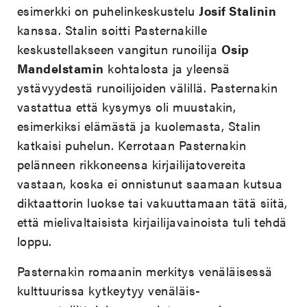
esimerkki on puhelinkeskustelu
Josif Stalinin
kanssa. Stalin soitti Pasternakille
keskustellakseen vangitun runoilija
Osip
Mandelstamin
kohtalosta ja yleensä
ystävyydestä runoilijoiden välillä. Pasternakin
vastattua että kysymys oli muustakin,
esimerkiksi elämästä ja kuolemasta, Stalin
katkaisi puhelun. Kerrotaan Pasternakin
pelänneen rikkoneensa kirjailijatovereita
vastaan, koska ei onnistunut saamaan kutsua
diktaattorin luokse tai vakuuttamaan tätä siitä,
että mielivaltaisista kirjailijavainoista tuli tehdä
loppu.
Pasternakin romaanin merkitys venäläisessä
kulttuurissa kytkeytyy venäläis-