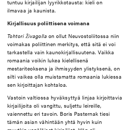
tuntuu kirjailijan lyyrikkotausta: kieli on
ilmavaa ja kaunista.
Kirjallisuus poliittisena voimana
Tohtori Živagolla
on ollut Neuvostoliitossa niin
voimakas poliittinen merkitys, että sitä ei voi
tarkastella vain kaunokirjallisuutena. Vaikka
romaania voikin lukea kielellisenä
mestariteoksena ja ihmisyyden ylistyksenä, on
silti vaikea olla muistamatta romaania lukiessa
sen kirjoittajan kohtaloa.
Vastoin valtiossa hyväksyttyä linjaa kirjoittavia
kirjailijoita oli vangittu, suljettu leireille,
vaiennettu eri tavoin. Boris Pasternak tiesi
tämän asian vähintään yhtä hyvin kuin
muutkin venäläiset kirjailijat. Hän oli