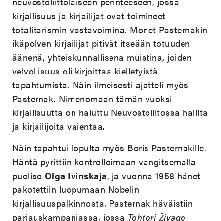
neuvostoliittolaiseen perinteeseen, jossa
kirjallisuus ja kirjailijat ovat toimineet
totalitarismin vastavoimina. Monet Pasternakin
ikäpolven kirjailijat pitivät itseään totuuden
äänenä, yhteiskunnallisena muistina, joiden
velvollisuus oli kirjoittaa kielletyistä
tapahtumista. Näin ilmeisesti ajatteli myös
Pasternak. Nimenomaan tämän vuoksi
kirjallisuutta on haluttu Neuvostoliitossa hallita
ja kirjailijoita vaientaa.
Näin tapahtui lopulta myös Boris Pasternakille.
Häntä pyrittiin kontrolloimaan vangitsemalla
puoliso
Olga Ivinskaja
, ja vuonna 1958 hänet
pakotettiin luopumaan Nobelin
kirjallisuuspalkinnosta. Pasternak häväistiin
parjauskampanjassa, jossa
Tohtori Živago