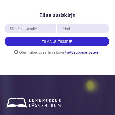
Tilaa uutiskirje
TILAA UUTISKIRJE
Olen lukenut ja hyväksyn
tietosuojaselosteen