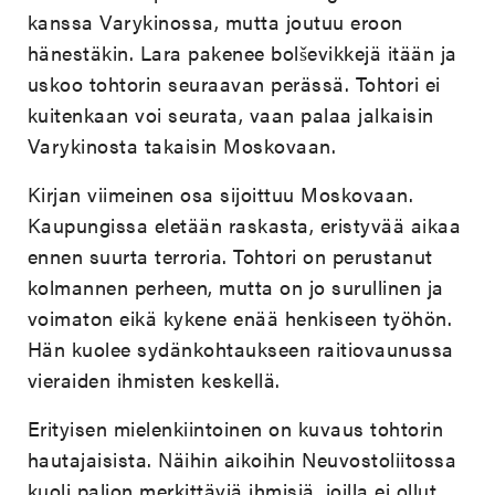
kanssa Varykinossa, mutta joutuu eroon
hänestäkin. Lara pakenee bolševikkejä itään ja
uskoo tohtorin seuraavan perässä. Tohtori ei
kuitenkaan voi seurata, vaan palaa jalkaisin
Varykinosta takaisin Moskovaan.
Kirjan viimeinen osa sijoittuu Moskovaan.
Kaupungissa eletään raskasta, eristyvää aikaa
ennen suurta terroria. Tohtori on perustanut
kolmannen perheen, mutta on jo surullinen ja
voimaton eikä kykene enää henkiseen työhön.
Hän kuolee sydänkohtaukseen raitiovaunussa
vieraiden ihmisten keskellä.
Erityisen mielenkiintoinen on kuvaus tohtorin
hautajaisista. Näihin aikoihin Neuvostoliitossa
kuoli paljon merkittäviä ihmisiä, joilla ei ollut