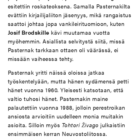
esitettiin roskateoksena. Samalla Pasternakilta
evättiin kirjailijaliiton jäsenyys, mikä rangaistus
saattoi johtaa jopa vankileirituomioon, kuten
Josif Brodskille
kävi muutamaa vuotta
myöhemmin. Asiallista selvitystä siitä, missä
Pasternak tarkkaan ottaen oli väärässä, ei
missään vaiheessa tehty.
Pasternak yritti näissä oloissa jatkaa
työskentelyään, mutta hänen sydämensä petti
hänet vuonna 1960. Yleisesti katsotaan, että
valtio tuhosi hänet. Pasternakin maine
palautettiin vuonna 1988, jolloin perestroikan
ansiosta arvioitiin uudelleen monia muitakin
asioita. Silloin myös
Tohtori Živago
julkaistiin
ensimmäisen kerran Neuvostoliitossa.