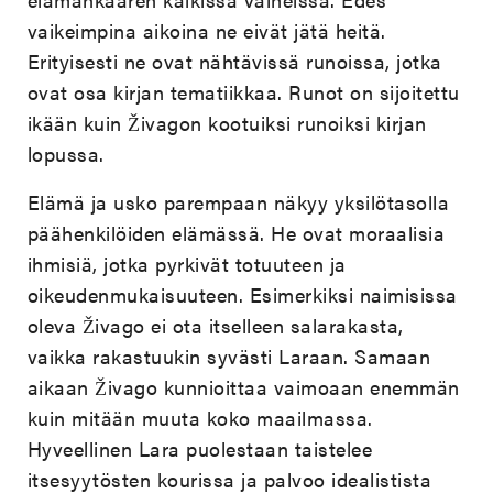
vaikeimpina aikoina ne eivät jätä heitä.
Erityisesti ne ovat nähtävissä runoissa, jotka
ovat osa kirjan tematiikkaa. Runot on sijoitettu
ikään kuin Živagon kootuiksi runoiksi kirjan
lopussa.
Elämä ja usko parempaan näkyy yksilötasolla
päähenkilöiden elämässä. He ovat moraalisia
ihmisiä, jotka pyrkivät totuuteen ja
oikeudenmukaisuuteen. Esimerkiksi naimisissa
oleva Živago ei ota itselleen salarakasta,
vaikka rakastuukin syvästi Laraan. Samaan
aikaan Živago kunnioittaa vaimoaan enemmän
kuin mitään muuta koko maailmassa.
Hyveellinen Lara puolestaan taistelee
itsesyytösten kourissa ja palvoo idealistista