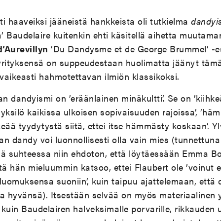
sti haaveiksi jääneistä hankkeista oli tutkielma
dandyi
 Baudelaire kuitenkin ehti käsitellä aihetta muutaman
’Aurevillyn
’Du Dandysme et de George Brummel’ -e
yrityksensä on suppeudestaan huolimatta jäänyt tämä
vaikeasti hahmotettavan ilmiön klassikoksi.
 dandyismi on ’eräänlainen minäkultti’. Se on ’kiihke
yksilö kaikissa ulkoisen sopivaisuuden rajoissa’, ’h
eää tyydytystä siitä, ettei itse hämmästy koskaan’. Y
aan dandy voi luonnollisesti olla vain mies (tunnettu
sä suhteessa niin ehdoton, että löytäessään Emma B
eitä hän mieluummin katsoo, ettei Flaubert ole ’voinut 
luomuksensa suoniin’, kuin taipuu ajattelemaan, että d
 hyvänsä). Itsestään selvää on myös materiaalinen yl
kuin Baudelairen halveksimalle porvarille, rikkauden u