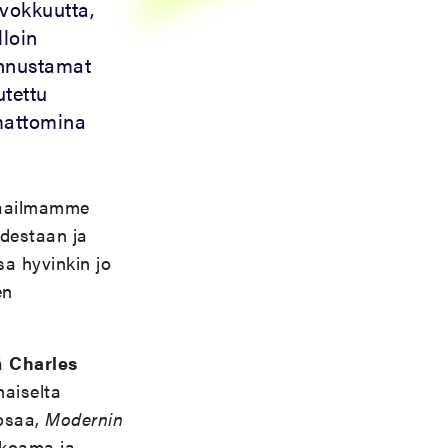
rvokkuutta,
lloin
tunnustamat
utettu
umattomina
 maailmamme
udestaan ja
sa hyvinkin jo
en
tä
Charles
haiselta
oosaa,
Modernin
koama ja