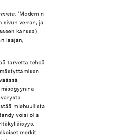
smista
. ’Modernin
 sivun verran, ja
sseen kanssa)
n laajan,
ää tarvetta tehdä
ämmästyttämisen
lväässä
na misogyyninä
ovarysta
estää miehuullista
andy voisi olla
täkylläisyys,
lkoiset merkit