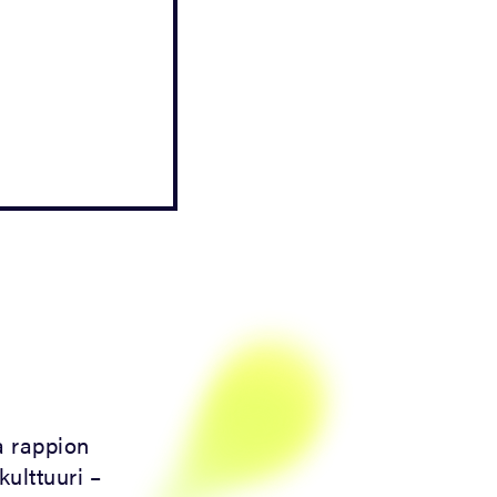
aa rappion
ulttuuri –