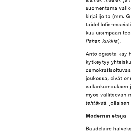
suomentama valiko
kirjailijoita (mm.
G
taidefilofis-esseis
kuuluisimpaan te
Pahan kukkia
).
Antologiasta käy h
kytkeytyy yhteisku
demokratisoituvas
joukossa, eivät en
vallankumouksen jäl
myös vallitsevan m
tehtävää
, jollaise
Modernin etsijä
Baudelaire halveks