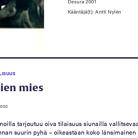
Desura 2001
Kääntäjä(t): Antti Nylén
LISUUS
ien mies
.2002
moilla tarjoutuu oiva tilaisuus siunailla vallitsev
unnan suurin pyhä – oikeastaan koko länsimainen k