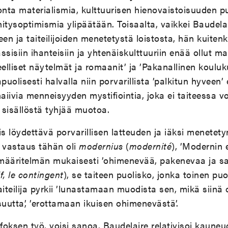
onta materialismia, kulttuurisen hienovaistoisuuden p
itysoptimismia ylipäätään. Toisaalta, vaikkei Baudel
een ja taiteilijoiden menetetystä loistosta, hän kuite
assisiin ihanteisiin ja yhtenäiskulttuuriin enää ollut m
eelliset näytelmät ja romaanit’ ja ’Pakanallinen koul
olisesti halvalla niin porvarillista ’palkitun hyveen’ 
aiivia menneisyyden mystifiointia, joka ei taiteessa vo
a sisällöstä tyhjää muotoa.
iis löydettävä porvarillisen latteuden ja iäksi menete
n vastaus tähän oli
modernius
(
modernité
), ’Modernin 
määritelmän mukaisesti ’ohimenevää, pakenevaa ja sa
if, le contingent
), se taiteen puolisko, jonka toinen puo
iteilija pyrkii ’lunastamaan muodista sen, mikä siinä 
isuutta’, ’erottamaan ikuisen ohimenevästä’.
oksen työ, voisi sanoa. Baudelaire relativisoi kauneu