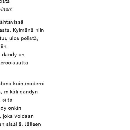
tista
minen
’.
nähtävissä
sta. Kylmänä niin
tuu ulos pelistä,
iin.
sa dandy on
herooisuutta
hahmo kuin moderni
a, mikäli dandyn
 siitä
ndy onkin
, joka voidaan
 sisällä. Jälleen