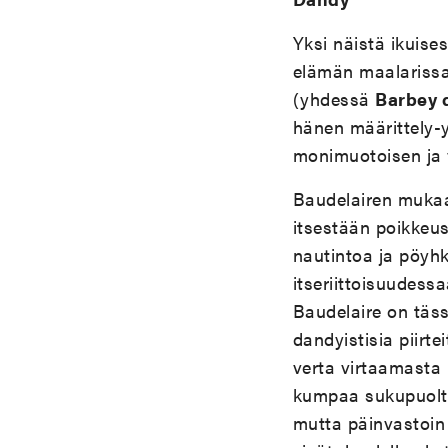
Yksi näistä ikuise
elämän maalarissa’
(yhdessä
Barbey d
hänen määrittely-
monimuotoisen ja 
Baudelairen mukaan
itsestään poikkeus
nautintoa ja pöyhk
itseriittoisuudess
Baudelaire on täs
dandyistisia piirt
verta virtaamasta 
kumpaa sukupuolta
mutta päinvastoin 