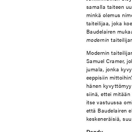
samalla taiteen u
minkä olemus nime
taiteilijaa, joka k
Baudelairen mukaa
modernin
taiteilij
Modernin taiteilija
Samuel Cramer, jok
jumala, jonka kyvy
eeppisiin mittoihi
hänen kyvyttömyyt
siinä, ettei mitää
itse vastuussa omi
että Baudelairen 
keskeneräisiä, suu
Dandy