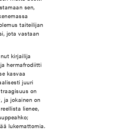
istamaan sen,
pakenemassa
olemus taiteilijan
i, jota vastaan
ut kirjailija
a hermafrodiitti
 se kasvaa
lisesti juuri
 traagisuus on
, ja jokainen on
ellista lienee,
 suppeahko;
ttää lukemattomia.