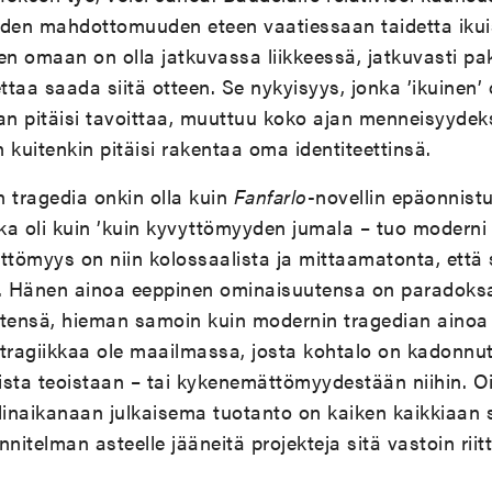
uden mahdottomuuden eteen vaatiessaan taidetta iku
n omaan on olla jatkuvassa liikkeessä, jatkuvasti 
oettaa saada siitä otteen. Se nykyisyys, jonka ’ikuinen’ 
n pitäisi tavoittaa, muuttuu koko ajan menneisyydeks
an kuitenkin pitäisi rakentaa oma identiteettinsä.
n tragedia onkin olla kuin
Fanfarlo
-novellin epäonnistun
a oli kuin ’kuin kyvyttömyyden jumala – tuo moderni j
ttömyys on niin kolossaalista ja mittaamatonta, että
n’. Hänen ainoa eeppinen ominaisuutensa on paradoksaa
ensä, hieman samoin kuin modernin tragedian ainoa
n tragiikkaa ole maailmassa, josta kohtalo on kadonnut
sta teoistaan – tai kykenemättömyydestään niihin. Oire
elinaikanaan julkaisema tuotanto on kaiken kaikkiaan
nnitelman asteelle jääneitä projekteja sitä vastoin rii