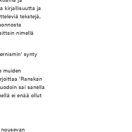
kirjallisuutta ja
itteleviä tekstejä,
luonnosta
ittain nimellä
dernismin’ synty
re muiden
irjoittaa ’Ranskan
muodoin sai sanella
llä ei enää ollut
n nousevan