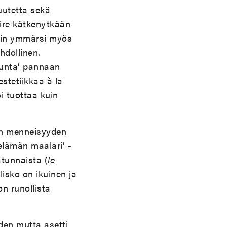
uutetta sekä
aire kätkenytkään
nkin ymmärsi myös
ahdollinen.
ukunta’ pannaan
estetiikkaa à la
i tuottaa kuin
tyn menneisyyden
elämän maalari’ -
tunnaista (
le
lisko on ikuinen ja
on runollista
den mutta asetti