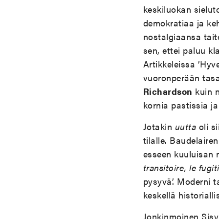
keskiluokan sielut
demokratiaa ja keh
nostalgiaansa tait
sen, ettei paluu kl
Artikkeleissa ’Hyv
vuoronperään tasapu
Richardson
kuin n
kornia pastissia j
Jotakin
uutta
oli s
tilalle. Baudelaire
esseen kuuluisan 
transitoire, le fugit
pysyvä’. Moderni ta
keskellä historiall
Jonkinmoinen Sisyf