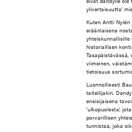
eivät dandylle ole
ylivertaisuutta’ m
Kuten Antti Nylén 
eräänlaisena nost
yhteiskunnallisille
historiallisen kon
Tasapäistävässä, v
viimeinen, väistä
tietoisuus sortum
Luonnollisesti Ba
taiteilijakin. Dan
ensisijaisena tavo
’ulkopuolesta’, jo
porvarillisen yhte
tunnistaa, joka oi