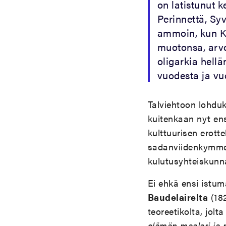
on latistunut k
Perinnettä, Syv
ammoin, kun Kul
muotonsa, arvo
oligarkia hell
vuodesta ja vu
Talviehtoon lohduk
kuitenkaan nyt ens
kulttuurisen erotte
sadanviidenkymmen
kulutusyhteiskunna
Ei ehkä ensi istuma
Baudelairelta
(182
teoreetikolta, jol
elämän maalari ja m