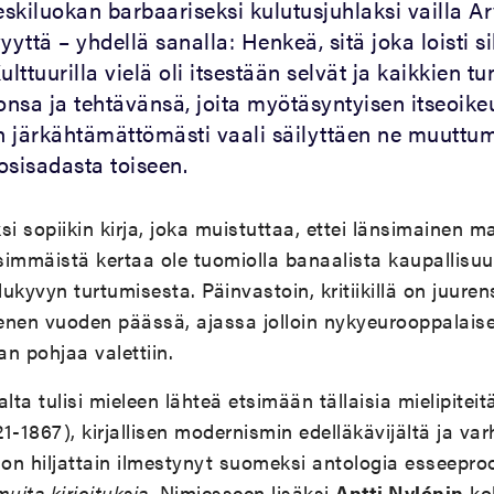
eskiluokan barbaariseksi kulutusjuhlaksi vailla A
yyttä – yhdellä sanalla: Henkeä, sitä joka loisti si
ttuurilla vielä oli itsestään selvät ja kaikkien 
nsa ja tehtävänsä, joita myötäsyntyisen itseoike
än järkähtämättömästi vaali säilyttäen ne muutt
osisadasta toiseen.
si sopiikin kirja, joka muistuttaa, ettei länsimainen
immäistä kertaa ole tuomiolla banaalista kaupallisu
lukyvyn turtumisesta. Päinvastoin, kritiikillä on juuren
en vuoden päässä, ajassa jolloin nykyeurooppalais
n pohjaa valettiin.
lta tulisi mieleen lähteä etsimään tällaisia mielipitei
1-1867), kirjallisen modernismin edelläkävijältä ja var
ta on hiljattain ilmestynyt suomeksi antologia esseepr
uita kirjoituksia
. Nimiesseen lisäksi
Antti Nylénin
ko