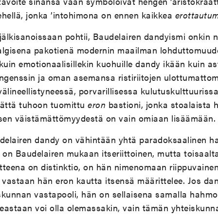
 tavoite sinänsä vaan symboloivat hengen ’aristokraat
iehellä, jonka ’intohimona on ennen kaikkea
erottautu
jälkisanoissaan pohtii, Baudelairen dandyismi onkin 
algisena pakotienä modernin maailman lohduttomuude
 kuin emotionaalisillekin kuohuille dandy ikään kuin as
tingenssin ja oman asemansa ristiriitojen ulottumattom
älineellistyneessä, porvarillisessa kulutuskulttuuris
mättä tuhoon tuomittu
eron
bastioni, jonka stoalaista 
isen väistämättömyydestä on vain omiaan lisäämään.
udelairen dandy on vähintään yhtä paradoksaalinen 
dy on Baudelairen mukaan itseriittoinen, mutta toisaalt
itteena on distinktio, on hän nimenomaan riippuvainen
ta vastaan hän eron kautta itsensä määrittelee. Jos da
iskunnan vastapooli, hän on sellaisena samalla hahmo
keastaan voi olla olemassakin, vain tämän yhteiskunnan