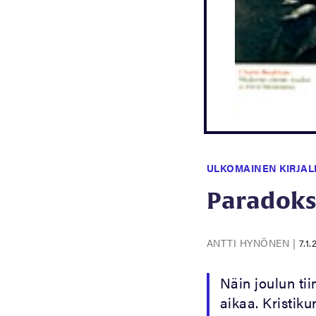
ULKOMAINEN KIRJAL
Paradoks
ANTTI HYNÖNEN
|
7.1
Näin joulun tii
aikaa. Kristik