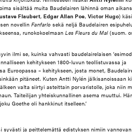
ima sisältää muita Baudelairen lähinnä oman aikansa 
ustave Flaubert
,
Edgar Allan Poe
,
Victor Hugo
) käs
tisen novellin
Fanfarlo
sekä neljä Baudelairen esipuhe
okseensa, runokokoelmaan
Les Fleurs du Mal
(suom. os
yvin ilmi se, kuinka vahvasti baudelairelaisen ’esimo
nnalliseen kehitykseen 1800-luvun teollistuvassa ja
sa Euroopassa – kehitykseen, josta monet, Baudelai
sinkään pitäneet. Kuten Antti Nylén jälkisanoissaan k
keen valta siirtyi asteittain porvaristolle, joka niin 
aun. Taiteilijan yhteiskunnallinen asema muuttui. Häne
n joku Goethe oli hankkinut itselleen.’
i syvästi ja peittelemättä edistyksen nimiin vannova