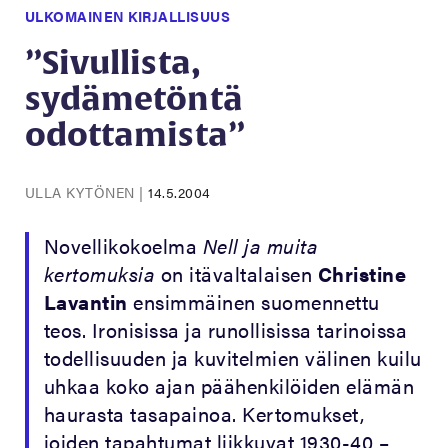
ULKOMAINEN KIRJALLISUUS
”Sivullista,
sydämetöntä
odottamista”
ULLA KYTÖNEN
|
14.5.2004
Novellikokoelma
Nell ja muita
kertomuksia
on itävaltalaisen
Christine
Lavantin
ensimmäinen suomennettu
teos. Ironisissa ja runollisissa tarinoissa
todellisuuden ja kuvitelmien välinen kuilu
uhkaa koko ajan päähenkilöiden elämän
haurasta tasapainoa. Kertomukset,
joiden tapahtumat liikkuvat 1930-40 –