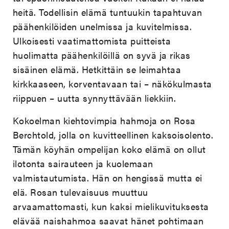
heitä. Todellisin elämä tuntuukin tapahtuvan
päähenkilöiden unelmissa ja kuvitelmissa.
Ulkoisesti vaatimattomista puitteista
huolimatta päähenkilöillä on syvä ja rikas
sisäinen elämä. Hetkittäin se leimahtaa
kirkkaaseen, korventavaan tai – näkökulmasta
riippuen – uutta synnyttävään liekkiin.
Kokoelman kiehtovimpia hahmoja on Rosa
Berchtold, jolla on kuvitteellinen kaksoisolento.
Tämän köyhän ompelijan koko elämä on ollut
ilotonta sairauteen ja kuolemaan
valmistautumista. Hän on hengissä mutta ei
elä. Rosan tulevaisuus muuttuu
arvaamattomasti, kun kaksi mielikuvituksesta
elävää naishahmoa saavat hänet pohtimaan