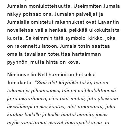
Jumalan moniulotteisuutta. Useimmiten Jumala
näkyy poissaolona. Jumalan palvelijat ja
Jumalalle omistetut rakennukset ovat Lavantin
novelleissa vailla henkeä, pelkkää ulkokultaista
kuorta. Selkeimmin tätä symboloi kirkko, joka
on rakennettu latoon. Jumala tosin saattaa
omalla tavallaan toteuttaa hartaimman
pyynnön, mutta hinta on kova.
Niminovellin Nell hurmioituu hetkeksi
Jumalasta:
”Sinä olet köyhälle takki, hänen
talonsa ja pihamaansa, hänen suihkulähteensä
ja ruusutarhansa, sinä olet metsä, jota yksikään
äveriäämpi ei saa kaataa, olet omenapuu, joka
kuuluu kaikille ja kallis hautakammio, jossa
myös varattomat saavat hautapaikkansa. Ja