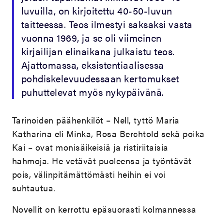
luvuilla, on kirjoitettu 40-50-luvun
taitteessa. Teos ilmestyi saksaksi vasta
vuonna 1969, ja se oli viimeinen
kirjailijan elinaikana julkaistu teos.
Ajattomassa, eksistentiaalisessa
pohdiskelevuudessaan kertomukset
puhuttelevat myös nykypäivänä.
Tarinoiden päähenkilöt – Nell, tyttö Maria
Katharina eli Minka, Rosa Berchtold sekä poika
Kai – ovat monisäikeisiä ja ristiriitaisia
hahmoja. He vetävät puoleensa ja työntävät
pois, välinpitämättömästi heihin ei voi
suhtautua.
Novellit on kerrottu epäsuorasti kolmannessa