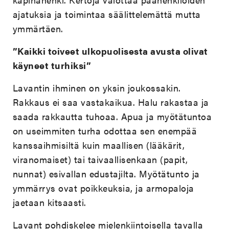
ajatuksia ja toimintaa säälittelemättä mutta
ymmärtäen.
”Kaikki toiveet ulkopuolisesta avusta olivat
käyneet turhiksi”
Lavantin ihminen on yksin joukossakin.
Rakkaus ei saa vastakaikua. Halu rakastaa ja
saada rakkautta tuhoaa. Apua ja myötätuntoa
on useimmiten turha odottaa sen enempää
kanssaihmisiltä kuin maallisen (lääkärit,
viranomaiset) tai taivaallisenkaan (papit,
nunnat) esivallan edustajilta. Myötätunto ja
ymmärrys ovat poikkeuksia, ja armopaloja
jaetaan kitsaasti.
Lavant pohdiskelee mielenkiintoisella tavalla