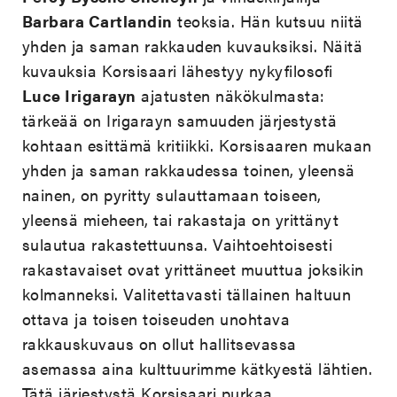
Barbara Cartlandin
teoksia. Hän kutsuu niitä
yhden ja saman rakkauden kuvauksiksi. Näitä
kuvauksia Korsisaari lähestyy nykyfilosofi
Luce Irigarayn
ajatusten näkökulmasta:
tärkeää on Irigarayn samuuden järjestystä
kohtaan esittämä kritiikki. Korsisaaren mukaan
yhden ja saman rakkaudessa toinen, yleensä
nainen, on pyritty sulauttamaan toiseen,
yleensä mieheen, tai rakastaja on yrittänyt
sulautua rakastettuunsa. Vaihtoehtoisesti
rakastavaiset ovat yrittäneet muuttua joksikin
kolmanneksi. Valitettavasti tällainen haltuun
ottava ja toisen toiseuden unohtava
rakkauskuvaus on ollut hallitsevassa
asemassa aina kulttuurimme kätkyestä lähtien.
Tätä järjestystä Korsisaari purkaa