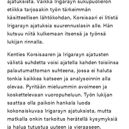
ajatuksista. Vaikka Irigarayn sukupuolieron
etiikka tarjoaakin työn tärkeimmän
käsitteellisen lähtökohdan, Korsisaari ei litistä
Irigarayn ajatuksia suurennuslasin alle. Hän
kutsuu niitä kulkemaan itsensä ja työnsä
lukijan rinnalla.
Kenties Korsisaaren ja Irigarayn ajatusten
välistä suhdetta voisi ajatella kahden toisiinsa
palautumattoman suhteena, jossa ei haluta
tonkia kaikkea katseen ja analysoinnin alla
olevaa. Pyritään mieluummin avoimeen ja
koskettelevaan vuoropuheluun. Työn lukijan
saattaa olla paikoin hankala luoda
kokonaiskuvaa Irigarayn ajatuksista, mutta
matkalla onkin tarkoitus herätellä kysymyksiä
ja halua tutustua uuteen ja vieraaseen.