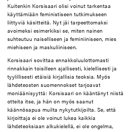
Kuitenkin Korsisaari olisi voinut tarkentaa
käyttämiään feministiseen tutkimukseen
liittyviä käsitteitä. Nyt jäi tarpeettomaksi
avoimeksi esimerkiksi se, miten nainen
suhteutuu naiselliseen ja feminiiniseen, mies
miehiseen ja maskuliiniseen.
Korsisaari sovittaa ennakkoluulottomasti
rinnakkain toisilleen ajallisesti, kielellisesti ja
tyylillisesti etäisiä kirjallisia teoksia. Myös
lähdeteosten suomennokset tarjoavat
moniäänisyyttä: Korsisaari on kääntänyt niistä
otteita itse, ja hän on myös saanut
käännösapua muilta nykytutkijoilta. Se, että
kirjoittaja ei ole voinut lukea kaikkia
lähdeteoksiaan alkukielellä, ei ole ongelma,