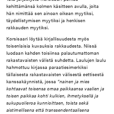
kehittämänsä kolmen käsitteen avulla, joita
hän nimittää sen ainoan oikean myytiksi,
täydellistymisen myytiksi ja henkisen
rakkauden myytiksi.
Korsisaari löytää kirjallisuudesta myös
toisenlaisia kuvauksia rakkaudesta. Niissä
luodaan kahden toisiinsa palautumattoman
rakastavaisten välistä suhdetta. Laulujen laulu
hahmottuu kirjassa paraatiesimerkiksi
tällaisesta rakastavaisten välisestä eettisestä
kanssakäynnistä, jossa
”nainen ja mies
kohtaavat toisensa omaa paikkaansa vaalien ja
toisen paikkaa kohti kulkien, ihmetyksellä ja
sukupuolieroa kunnioittaen, toista sekä
aistimellisena että transsendentaalisena