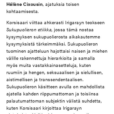
Hélène Cixousin
, ajatuksia toisen
kohtaamisesta.
Korsisaari viittaa ahkerasti Irigarayn teokseen
Sukupuolieron etiikka
, jossa tämä nostaa
kysymyksen sukupuolierosta aikakautemme
kysymyksistä tärkeimmäksi. Sukupuolieron
tuominen ajatteluun hajottaisi naisen ja miehen
välille rakennettuja hierarkioita ja samalla
myös muita vastakkainasetteluja, kuten
ruumiin ja hengen, seksuaalisen ja sielullisen,
aistimellisen ja transsendentaalisen.
Sukupuolieron käsitteen avulla on mahdollista
ajatella kahden riippumattoman ja toisiinsa
palautumattoman subjektin välistä suhdetta,
kuten Korsisaari kirjoittaa Irigarayn