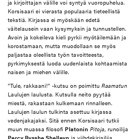
ja kirjoittajan välille voi syntyä vuoropuhelua.
Korsisaari ei vierasta populaaria tieteellistä
tekstiä. Kirjassa ei myöskään edetä
väitelausein vaan kysymyksin ja tunnustellen.
Avoin ja kokeileva kieli pyrkii myötäilemään ja
korostamaan, mutta muodollaan se myös
paljastaa oleellista työn tavoitteesta,
pyrkimyksestä luoda uudenlaista kohtaamista
naisen ja miehen välille.
”Tule, rakkaani!” -kutsu on poimittu
Raamatun
Laulujen laulusta. Kutsulla neito pyytää
miestä, rakastaan kulkemaan rinnalleen.
Laulujen laulun tulkinta asettuu kirjassa
vedenjakajaksi. Sitä ennen Korsisaari tutkii
muun muassa filosofi
Platonin
Pitoja
, runoilija
Percy Bysshe Shelleyn
ja viihdekirjailija