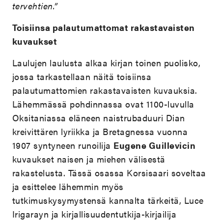
tervehtien.”
Toisiinsa palautumattomat rakastavaisten
kuvaukset
Laulujen laulusta alkaa kirjan toinen puolisko,
jossa tarkastellaan näitä toisiinsa
palautumattomien rakastavaisten kuvauksia.
Lähemmässä pohdinnassa ovat 1100-luvulla
Oksitaniassa eläneen naistrubaduuri Dian
kreivittären lyriikka ja Bretagnessa vuonna
1907 syntyneen runoilija
Eugene Guillevicin
kuvaukset naisen ja miehen välisestä
rakastelusta. Tässä osassa Korsisaari soveltaa
ja esittelee lähemmin myös
tutkimuskysymystensä kannalta tärkeitä, Luce
Irigarayn ja kirjallisuudentutkija-kirjailija