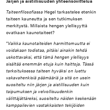
Järjen ja aistillisuuden yhteensovittelua
Taiteenfilosofiassa
Hegel tarkastelee etenkin
taiteen kauneutta ja sen tutkimuksen
merkitystä. Millaista hengen ylellisyyttä
ovatkaan kaunotaiteet?
”
Vaikka kaunotaiteiden harmittomuutta ei
voidakaan todistaa, pitäisi ainakin tehdä
uskottavaksi, että tämä hengen ylellisyys
sisältää enemmän etuja kuin haittoja. Tässä
tarkoituksessa taiteen hyväksi on luettu
vakavahenkisiä päämääriä ja sitä on usein
suositeltu niin järjen ja aistillisuuden kuin
taipumuksen ja velvollisuudenkin
välittäjättäreksi, suositeltu näiden keskenään
kamppailevien vastakkaisten tekijöiden