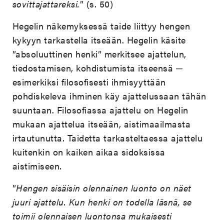
sovittajattareksi.
” (s. 50)
Hegelin näkemyksessä taide liittyy hengen
kykyyn tarkastella itseään. Hegelin käsite
”absoluuttinen henki” merkitsee ajattelun,
tiedostamisen, kohdistumista itseensä ─
esimerkiksi filosofisesti ihmisyyttään
pohdiskeleva ihminen käy ajattelussaan tähän
suuntaan. Filosofiassa ajattelu on Hegelin
mukaan ajattelua itseään, aistimaailmasta
irtautunutta. Taidetta tarkasteltaessa ajattelu
kuitenkin on kaiken aikaa sidoksissa
aistimiseen.
”
Hengen sisäisin olennainen luonto on näet
juuri ajattelu. Kun henki on todella läsnä, se
toimii olennaisen luontonsa mukaisesti