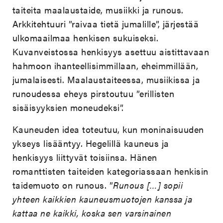
taiteita maalaustaide, musiikki ja runous.
Arkkitehtuuri ”raivaa tietä jumalille”, järjestää
ulkomaailmaa henkisen sukuiseksi.
Kuvanveistossa henkisyys asettuu aistittavaan
hahmoon ihanteellisimmillaan, eheimmillään,
jumalaisesti. Maalaustaiteessa, musiikissa ja
runoudessa eheys pirstoutuu ”erillisten
sisäisyyksien moneudeksi”.
Kauneuden idea toteutuu, kun moninaisuuden
ykseys lisääntyy. Hegelillä kauneus ja
henkisyys liittyvät toisiinsa. Hänen
romanttisten taiteiden kategoriassaan henkisin
taidemuoto on runous. ”
Runous […] sopii
yhteen kaikkien kauneusmuotojen kanssa ja
kattaa ne kaikki, koska sen varsinainen