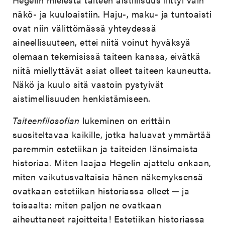
näkö- ja kuuloaistiin. Haju-, maku- ja tuntoaisti
ovat niin välittömässä yhteydessä
aineellisuuteen, ettei niitä voinut hyväksyä
olemaan tekemisissä taiteen kanssa, eivätkä
niitä miellyttävät asiat olleet taiteen kauneutta.
Näkö ja kuulo sitä vastoin pystyivät
aistimellisuuden henkistämiseen.
Taiteenfilosofian
lukeminen on erittäin
suositeltavaa kaikille, jotka haluavat ymmärtää
paremmin estetiikan ja taiteiden länsimaista
historiaa. Miten laajaa Hegelin ajattelu onkaan,
miten vaikutusvaltaisia hänen näkemyksensä
ovatkaan estetiikan historiassa olleet ─ ja
toisaalta: miten paljon ne ovatkaan
aiheuttaneet rajoitteita! Estetiikan historiassa