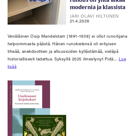
runous oli yhtä aikaa
modernia ja klassista
JARI OLAVI HILTUNEN
21.4.2026
Venäläinen Osip Mandelstam (1891–1938) ei ollut runoilijana
helpoimmasta päästä. Hänen runokielensä oli erityisen
tiheää, anekdoottien ja alluusioiden kyllästämää, vieläpä
historiallisesti ladattua. Syksyllä 2025 ilmestynyt Pidä…
Lue
lisää