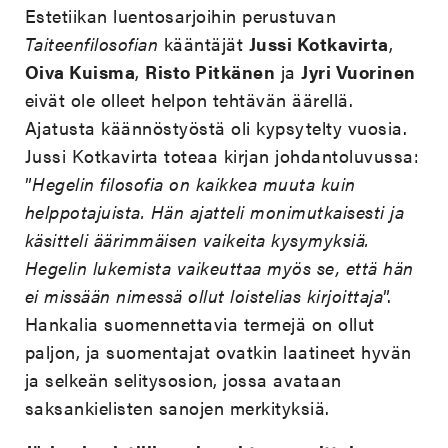
Estetiikan luentosarjoihin perustuvan
Taiteenfilosofian
kääntäjät
Jussi Kotkavirta
,
Oiva Kuisma
,
Risto Pitkänen
ja
Jyri Vuorinen
eivät ole olleet helpon tehtävän äärellä.
Ajatusta käännöstyöstä oli kypsytelty vuosia.
Jussi Kotkavirta toteaa kirjan johdantoluvussa:
”
Hegelin filosofia on kaikkea muuta kuin
helppotajuista. Hän ajatteli monimutkaisesti ja
käsitteli äärimmäisen vaikeita kysymyksiä.
Hegelin lukemista vaikeuttaa myös se, että hän
ei missään nimessä ollut loistelias kirjoittaja
”.
Hankalia suomennettavia termejä on ollut
paljon, ja suomentajat ovatkin laatineet hyvän
ja selkeän selitysosion, jossa avataan
saksankielisten sanojen merkityksiä.