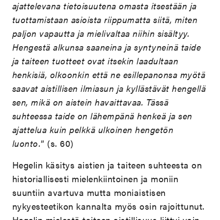
ajattelevana tietoisuutena omasta itsestään ja
tuottamistaan asioista riippumatta siitä, miten
paljon vapautta ja mielivaltaa niihin sisältyy.
Hengestä alkunsa saaneina ja syntyneinä taide
ja taiteen tuotteet ovat itsekin laadultaan
henkisiä, olkoonkin että ne esillepanonsa myötä
saavat aistillisen ilmiasun ja kyllästävät hengellä
sen, mikä on aistein havaittavaa. Tässä
suhteessa taide on lähempänä henkeä ja sen
ajattelua kuin pelkkä ulkoinen hengetön
luonto.
” (s. 60)
Hegelin käsitys aistien ja taiteen suhteesta on
historiallisesti mielenkiintoinen ja moniin
suuntiin avartuva mutta moniaistisen
nykyesteetikon kannalta myös osin rajoittunut.
Hegelin mielestä taiteen aistillisuus liittyi vain