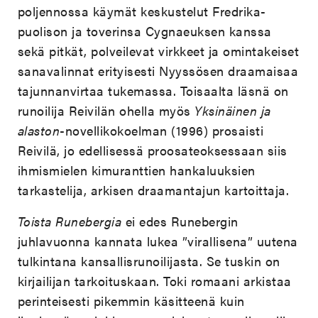
poljennossa käymät keskustelut Fredrika-
puolison ja toverinsa Cygnaeuksen kanssa
sekä pitkät, polveilevat virkkeet ja omintakeiset
sanavalinnat erityisesti Nyyssösen draamaisaa
tajunnanvirtaa tukemassa. Toisaalta läsnä on
runoilija Reivilän ohella myös
Yksinäinen ja
alaston
-novellikokoelman (1996) prosaisti
Reivilä, jo edellisessä proosateoksessaan siis
ihmismielen kimuranttien hankaluuksien
tarkastelija, arkisen draamantajun kartoittaja.
Toista Runebergia
ei edes Runebergin
juhlavuonna kannata lukea ”virallisena” uutena
tulkintana kansallisrunoilijasta. Se tuskin on
kirjailijan tarkoituskaan. Toki romaani arkistaa
perinteisesti pikemmin käsitteenä kuin