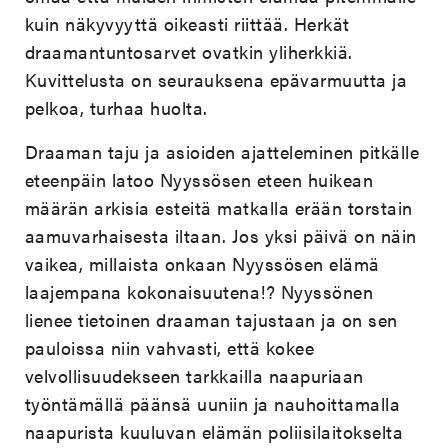
kuin näkyvyyttä oikeasti riittää. Herkät
draamantuntosarvet ovatkin yliherkkiä.
Kuvittelusta on seurauksena epävarmuutta ja
pelkoa, turhaa huolta.
Draaman taju ja asioiden ajatteleminen pitkälle
eteenpäin latoo Nyyssösen eteen huikean
määrän arkisia esteitä matkalla erään torstain
aamuvarhaisesta iltaan. Jos yksi päivä on näin
vaikea, millaista onkaan Nyyssösen elämä
laajempana kokonaisuutena!? Nyyssönen
lienee tietoinen draaman tajustaan ja on sen
pauloissa niin vahvasti, että kokee
velvollisuudekseen tarkkailla naapuriaan
työntämällä päänsä uuniin ja nauhoittamalla
naapurista kuuluvan elämän poliisilaitokselta