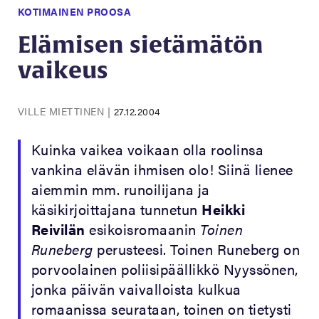
KOTIMAINEN PROOSA
Elämisen sietämätön
vaikeus
VILLE MIETTINEN
|
27.12.2004
Kuinka vaikea voikaan olla roolinsa
vankina elävän ihmisen olo! Siinä lienee
aiemmin mm. runoilijana ja
käsikirjoittajana tunnetun
Heikki
Reivilän
esikoisromaanin
Toinen
Runeberg
perusteesi. Toinen Runeberg on
porvoolainen poliisipäällikkö Nyyssönen,
jonka päivän vaivalloista kulkua
romaanissa seurataan, toinen on tietysti