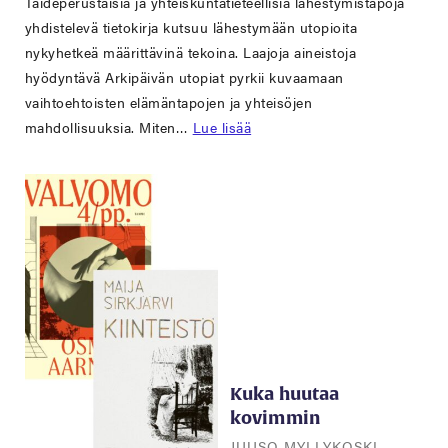
Taideperustaisia ja yhteiskuntatieteellisiä lähestymistapoja
yhdistelevä tietokirja kutsuu lähestymään utopioita
nykyhetkeä määrittävinä tekoina. Laajoja aineistoja
hyödyntävä Arkipäivän utopiat pyrkii kuvaamaan
vaihtoehtoisten elämäntapojen ja yhteisöjen
mahdollisuuksia. Miten…
Lue lisää
Kuka huutaa
kovimmin
JUUSO MYLLYKOSKI