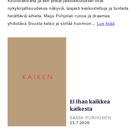
Kouluväkivalta ja sen pitkät jälkivaikutukset ovat
nykykirjallisuudessa näkyviä, laajasti keskusteltuja ja tunteita
herättäviä aiheita. Maiju Pohjolan runoa ja draamaa
yhdistävä Sivusta katso ja siirtää huomion…
Lue lisää
Ei ihan kaikkea
kaikesta
SANNI PURHONEN
23.7.2026