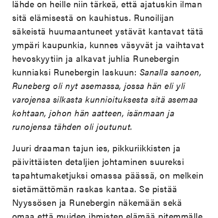
lähde on heille niin tärkeä, että ajatuskin ilman
sitä elämisestä on kauhistus. Runoilijan
säkeistä huumaantuneet ystävät kantavat tätä
ympäri kaupunkia, kunnes väsyvät ja vaihtavat
hevoskyytiin ja alkavat juhlia Runebergin
kunniaksi Runebergin laskuun:
Sanalla sanoen,
Runeberg oli nyt asemassa, jossa hän eli yli
varojensa silkasta kunnioituksesta sitä asemaa
kohtaan, johon hän aatteen, isänmaan ja
runojensa tähden oli joutunut.
Juuri draaman tajun ies, pikkuriikkisten ja
päivittäisten detaljien johtaminen suureksi
tapahtumaketjuksi omassa päässä, on melkein
sietämättömän raskas kantaa. Se pistää
Nyyssösen ja Runebergin näkemään sekä
omaa että muiden ihmisten elämää pitemmälle