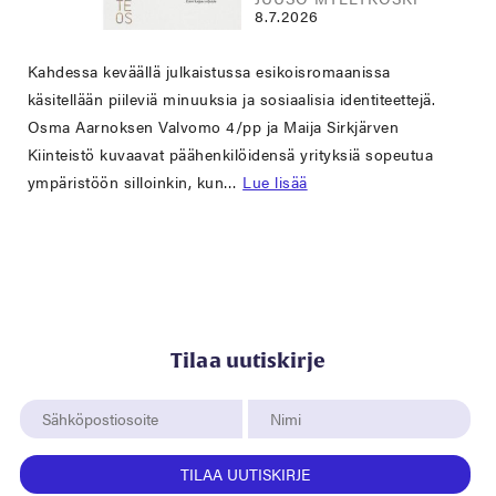
8.7.2026
Kahdessa keväällä julkaistussa esikoisromaanissa
käsitellään piileviä minuuksia ja sosiaalisia identiteettejä.
Osma Aarnoksen Valvomo 4/pp ja Maija Sirkjärven
Kiinteistö kuvaavat päähenkilöidensä yrityksiä sopeutua
ympäristöön silloinkin, kun…
Lue lisää
Tilaa uutiskirje
TILAA UUTISKIRJE