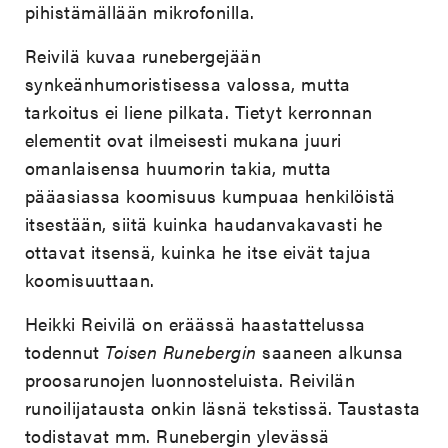
pihistämällään mikrofonilla.
Reivilä kuvaa runebergejään
synkeänhumoristisessa valossa, mutta
tarkoitus ei liene pilkata. Tietyt kerronnan
elementit ovat ilmeisesti mukana juuri
omanlaisensa huumorin takia, mutta
pääasiassa koomisuus kumpuaa henkilöistä
itsestään, siitä kuinka haudanvakavasti he
ottavat itsensä, kuinka he itse eivät tajua
koomisuuttaan.
Heikki Reivilä on eräässä haastattelussa
todennut
Toisen Runebergin
saaneen alkunsa
proosarunojen luonnosteluista. Reivilän
runoilijatausta onkin läsnä tekstissä. Taustasta
todistavat mm. Runebergin ylevässä