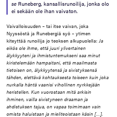
se
Runeberg, kansallisrunoilija, jonka olo
ei sekään ole ihan vaivaton.
Vaivalloisuuden – tai itse vaivan, joka
Nyyssöstä ja Runebergiä syö – ytimen
kiteyttää runoilija jo teoksen alkupuolella:
Ja
eikös ole ihme, että juuri ylivertainen
älykkyyteni ja ihmistuntemukseni saa minut
kiristelemään hampaitani, että maailmasta
tietoisen on, älykkyytensä ja sivistyksensä
tähden, elettävä kohtauksesta toiseen kuin joka
nurkalla häntä vaanisi vihollinen nyrkkejään
heristellen. Kun vuorostaan mitä arkisin
ihminen, vailla sivistyneen draaman ja
ahdistuksen tajua, on vapaa toimimaan vain
omista haluistaan ja mieliteoistaan käsin […].