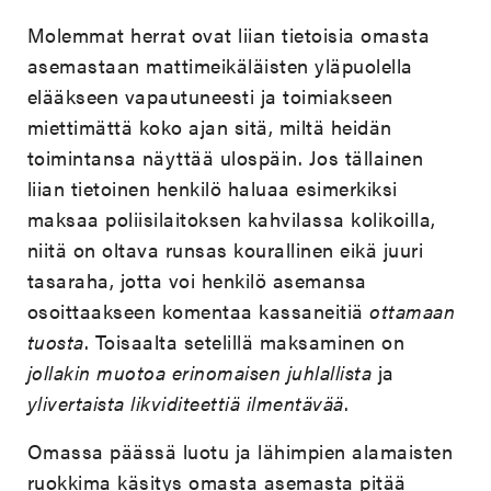
Molemmat herrat ovat liian tietoisia omasta
asemastaan mattimeikäläisten yläpuolella
elääkseen vapautuneesti ja toimiakseen
miettimättä koko ajan sitä, miltä heidän
toimintansa näyttää ulospäin. Jos tällainen
liian tietoinen henkilö haluaa esimerkiksi
maksaa poliisilaitoksen kahvilassa kolikoilla,
niitä on oltava runsas kourallinen eikä juuri
tasaraha, jotta voi henkilö asemansa
osoittaakseen komentaa kassaneitiä
ottamaan
tuosta
. Toisaalta setelillä maksaminen on
jollakin muotoa erinomaisen juhlallista
ja
ylivertaista likviditeettiä ilmentävää
.
Omassa päässä luotu ja lähimpien alamaisten
ruokkima käsitys omasta asemasta pitää