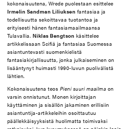
kokonaisuutena, Wrede puolestaan esittelee
Irmelin Sandman Liliuksen
fantasiaa ja
todellisuutta sekoittavaa tuotantoa ja
erityisesti hänen fantasiamaailmaansa
Tulavallia.
Niklas Bengtson
käsittelee
artikkelissaan Scifiä ja fantasiaa Suomessa
asiantuntevasti suomenkielistä
fantasiakirjallisuutta, jonka julkaiseminen on
lisääntynyt huimasti 1990-luvun puolivälistä
lähtien.
Kokonaisuutena teos
Pieni suuri maailma
on
varsin onnistunut. Monen kirjoittajan
käyttäminen ja sisällön jakaminen erillisiin
asiantuntija-artikkeleihin osoittautuu
päällekkäisyyksistä huolimatta toimivaksi
ratkaisuksi, kun kysymyksessä on näinkin laaja