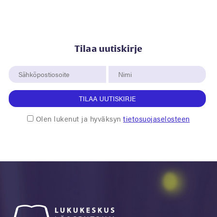
Tilaa uutiskirje
TILAA UUTISKIRJE
Olen lukenut ja hyväksyn
tietosuojaselosteen