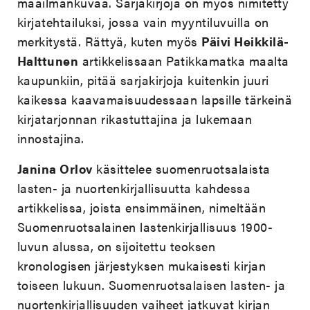
maailmankuvaa. Sarjakirjoja on myös nimitetty
kirjatehtailuksi, jossa vain myyntiluvuilla on
merkitystä. Rättyä, kuten myös
Päivi Heikkilä-
Halttunen
artikkelissaan Patikkamatka maalta
kaupunkiin, pitää sarjakirjoja kuitenkin juuri
kaikessa kaavamaisuudessaan lapsille tärkeinä
kirjatarjonnan rikastuttajina ja lukemaan
innostajina.
Janina Orlov
käsittelee suomenruotsalaista
lasten- ja nuortenkirjallisuutta kahdessa
artikkelissa, joista ensimmäinen, nimeltään
Suomenruotsalainen lastenkirjallisuus 1900-
luvun alussa, on sijoitettu teoksen
kronologisen järjestyksen mukaisesti kirjan
toiseen lukuun. Suomenruotsalaisen lasten- ja
nuortenkirjallisuuden vaiheet jatkuvat kirjan