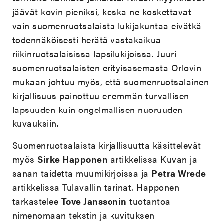
jäävät kovin pieniksi, koska ne koskettavat
vain suomenruotsalaista lukijakuntaa eivätkä
todennäköisesti herätä vastakaikua
riikinruotsalaisissa lapsilukijoissa. Juuri
suomenruotsalaisten erityisasemasta Orlovin
mukaan johtuu myös, että suomenruotsalainen
kirjallisuus painottuu enemmän turvallisen
lapsuuden kuin ongelmallisen nuoruuden
kuvauksiin.
Suomenruotsalaista kirjallisuutta käsittelevät
myös
Sirke Happonen
artikkelissa Kuvan ja
sanan taidetta muumikirjoissa ja
Petra Wrede
artikkelissa Tulavallin tarinat. Happonen
tarkastelee
Tove Janssonin
tuotantoa
nimenomaan tekstin ja kuvituksen