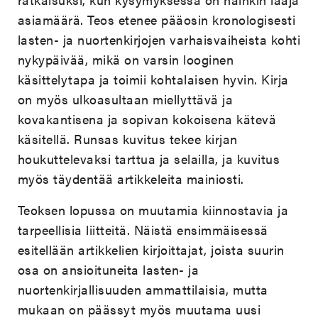
asiamäärä. Teos etenee pääosin kronologisesti
lasten- ja nuortenkirjojen varhaisvaiheista kohti
nykypäivää, mikä on varsin looginen
käsittelytapa ja toimii kohtalaisen hyvin. Kirja
on myös ulkoasultaan miellyttävä ja
kovakantisena ja sopivan kokoisena kätevä
käsitellä. Runsas kuvitus tekee kirjan
houkuttelevaksi tarttua ja selailla, ja kuvitus
myös täydentää artikkeleita mainiosti.
Teoksen lopussa on muutamia kiinnostavia ja
tarpeellisia liitteitä. Näistä ensimmäisessä
esitellään artikkelien kirjoittajat, joista suurin
osa on ansioituneita lasten- ja
nuortenkirjallisuuden ammattilaisia, mutta
mukaan on päässyt myös muutama uusi