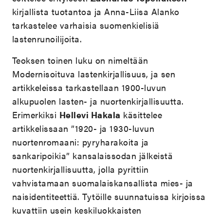
kirjallista tuotantoa ja Anna-Liisa Alanko
tarkastelee varhaisia suomenkielisiä
lastenrunoilijoita.
Teoksen toinen luku on nimeltään
Modernisoituva lastenkirjallisuus, ja sen
artikkeleissa tarkastellaan 1900-luvun
alkupuolen lasten- ja nuortenkirjallisuutta.
Erimerkiksi
Hellevi Hakala
käsittelee
artikkelissaan ”1920- ja 1930-luvun
nuortenromaani: pyryharakoita ja
sankaripoikia” kansalaissodan jälkeistä
nuortenkirjallisuutta, jolla pyrittiin
vahvistamaan suomalaiskansallista mies- ja
naisidentiteettiä. Tytöille suunnatuissa kirjoissa
kuvattiin usein keskiluokkaisten