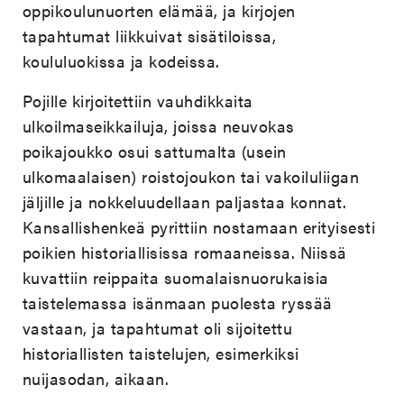
oppikoulunuorten elämää, ja kirjojen
tapahtumat liikkuivat sisätiloissa,
koululuokissa ja kodeissa.
Pojille kirjoitettiin vauhdikkaita
ulkoilmaseikkailuja, joissa neuvokas
poikajoukko osui sattumalta (usein
ulkomaalaisen) roistojoukon tai vakoiluliigan
jäljille ja nokkeluudellaan paljastaa konnat.
Kansallishenkeä pyrittiin nostamaan erityisesti
poikien historiallisissa romaaneissa. Niissä
kuvattiin reippaita suomalaisnuorukaisia
taistelemassa isänmaan puolesta ryssää
vastaan, ja tapahtumat oli sijoitettu
historiallisten taistelujen, esimerkiksi
nuijasodan, aikaan.