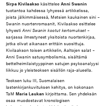
Sirpa Kivilaakso
käsittelee
Anni Swanin
tuotantoa kahdessa lyhyessä artikkelissa,
joista jälkimmäisessä, Metsien kaukainen sini –
Swanin nuortenromaanit, Kivilaakso esittelee
lyhyesti
Anni Swanin kootut kertomukset
–
sarjassa ilmestyneet yksitoista nuortenkirjaa,
jotka olivat aikanaan erittäin suosittuja.
Kivilaakson toisen artikkelin, Aaltojen salat –
Anni Swanin satusymbolismia, sisältämä
bettelheimilaistyyppinen satujen psykoanalyysi
liikkuu jo yleisteoksen sisällön raja-alueella.
Teoksen luku III, Suomalaisen
lastenkirjankuvituksen kehitys, on kokonaan
TaM
Maria Laukan
kirjoittama. Sen yhdeksän
osaa muodostavat kronologisen