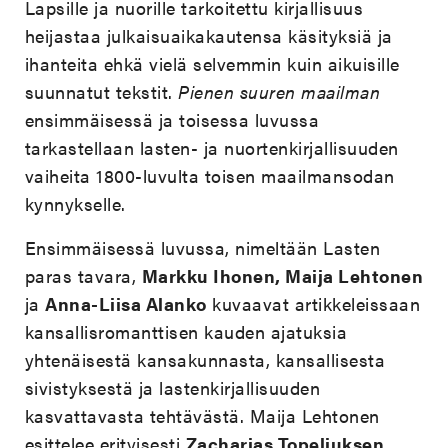
Lapsille ja nuorille tarkoitettu kirjallisuus
heijastaa julkaisuaikakautensa käsityksiä ja
ihanteita ehkä vielä selvemmin kuin aikuisille
suunnatut tekstit.
Pienen suuren maailman
ensimmäisessä ja toisessa luvussa
tarkastellaan lasten- ja nuortenkirjallisuuden
vaiheita 1800-luvulta toisen maailmansodan
kynnykselle.
Ensimmäisessä luvussa, nimeltään Lasten
paras tavara,
Markku Ihonen, Maija Lehtonen
ja
Anna-Liisa Alanko
kuvaavat artikkeleissaan
kansallisromanttisen kauden ajatuksia
yhtenäisestä kansakunnasta, kansallisesta
sivistyksestä ja lastenkirjallisuuden
kasvattavasta tehtävästä. Maija Lehtonen
esittelee erityisesti
Zacharias Topeliuksen