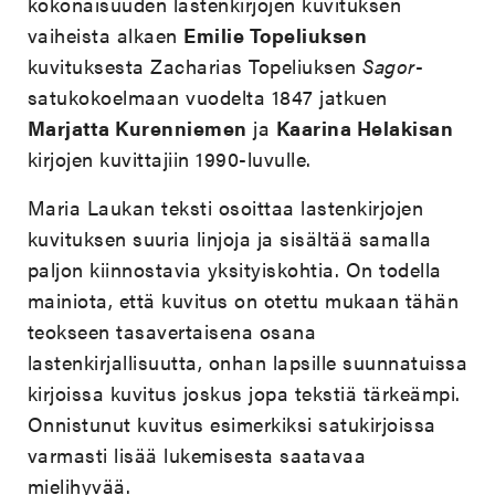
kokonaisuuden lastenkirjojen kuvituksen
vaiheista alkaen
Emilie Topeliuksen
kuvituksesta Zacharias Topeliuksen
Sagor
-
satukokoelmaan vuodelta 1847 jatkuen
Marjatta Kurenniemen
ja
Kaarina Helakisan
kirjojen kuvittajiin 1990-luvulle.
Maria Laukan teksti osoittaa lastenkirjojen
kuvituksen suuria linjoja ja sisältää samalla
paljon kiinnostavia yksityiskohtia. On todella
mainiota, että kuvitus on otettu mukaan tähän
teokseen tasavertaisena osana
lastenkirjallisuutta, onhan lapsille suunnatuissa
kirjoissa kuvitus joskus jopa tekstiä tärkeämpi.
Onnistunut kuvitus esimerkiksi satukirjoissa
varmasti lisää lukemisesta saatavaa
mielihyvää.