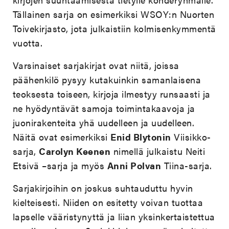
Tällainen sarja on esimerkiksi WSOY:n Nuorten
Toivekirjasto, jota julkaistiin kolmisenkymmentä
vuotta.
Varsinaiset sarjakirjat ovat niitä, joissa
päähenkilö pysyy kutakuinkin samanlaisena
teoksesta toiseen, kirjoja ilmestyy runsaasti ja
ne hyödyntävät samoja toimintakaavoja ja
juonirakenteita yhä uudelleen ja uudelleen.
Näitä ovat esimerkiksi
Enid Blytonin
Viisikko-
sarja,
Carolyn Keenen
nimellä julkaistu Neiti
Etsivä –sarja ja myös
Anni Polvan
Tiina-sarja.
Sarjakirjoihin on joskus suhtauduttu hyvin
kielteisesti. Niiden on esitetty voivan tuottaa
lapselle vääristynyttä ja liian yksinkertaistettua