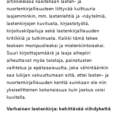
artikkeleissa käsitellään lasten- ja
nuortenkirjallisuuteen liittyvää kulttuuria
laajemminkin, mm. lastenlehtiä ja -näytelmiä,
lastenkirjojen kuvitusta, kirjastotyötä,
kirjoituskilpailuja sekä lastenkirjallisuuden
kritiikkiä ja tutkimusta. Kaikki tämä tekee
teoksen monipuoliseksi ja mielenkiintoiseksi.
Suuri kirjoittajamäärä ja laaja aihepiiri
aiheuttavat myös toistoja, painotusten
vaihtelua ja epätasaisuutta, joka vähintäänkin
saa lukijan vakuuttumaan siitä, ettei lasten- ja
nuortenkirjallisuuden kenttä suinkaan ole niin
yksiselitteinen kokonaisuus kuin joskus voisi
kuvitella.
Varhainen lastenkirja: kehittävää viihdykettä