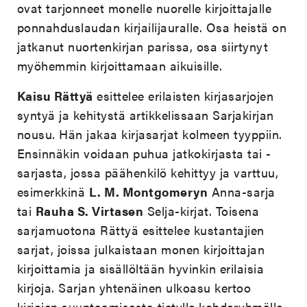
ovat tarjonneet monelle nuorelle kirjoittajalle
ponnahduslaudan kirjailijauralle. Osa heistä on
jatkanut nuortenkirjan parissa, osa siirtynyt
myöhemmin kirjoittamaan aikuisille.
Kaisu Rättyä
esittelee erilaisten kirjasarjojen
syntyä ja kehitystä artikkelissaan Sarjakirjan
nousu. Hän jakaa kirjasarjat kolmeen tyyppiin.
Ensinnäkin voidaan puhua jatkokirjasta tai -
sarjasta, jossa päähenkilö kehittyy ja varttuu,
esimerkkinä
L. M. Montgomeryn
Anna-sarja
tai
Rauha S. Virtasen
Selja-kirjat. Toisena
sarjamuotona Rättyä esittelee kustantajien
sarjat, joissa julkaistaan monen kirjoittajan
kirjoittamia ja sisällöltään hyvinkin erilaisia
kirjoja. Sarjan yhtenäinen ulkoasu kertoo
kirjojen suuntaamisesta tietylle kohderyhmälle.