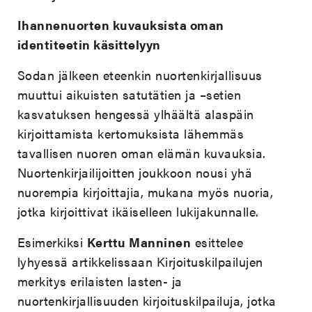
Ihannenuorten kuvauksista oman
identiteetin käsittelyyn
Sodan jälkeen eteenkin nuortenkirjallisuus
muuttui aikuisten satutätien ja –setien
kasvatuksen hengessä ylhäältä alaspäin
kirjoittamista kertomuksista lähemmäs
tavallisen nuoren oman elämän kuvauksia.
Nuortenkirjailijoitten joukkoon nousi yhä
nuorempia kirjoittajia, mukana myös nuoria,
jotka kirjoittivat ikäiselleen lukijakunnalle.
Esimerkiksi
Kerttu Manninen
esittelee
lyhyessä artikkelissaan Kirjoituskilpailujen
merkitys erilaisten lasten- ja
nuortenkirjallisuuden kirjoituskilpailuja, jotka