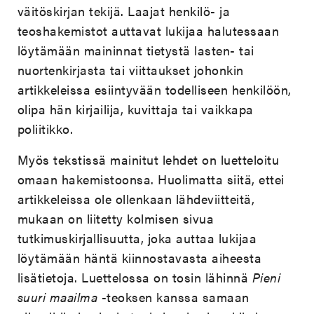
väitöskirjan tekijä. Laajat henkilö- ja
teoshakemistot auttavat lukijaa halutessaan
löytämään maininnat tietystä lasten- tai
nuortenkirjasta tai viittaukset johonkin
artikkeleissa esiintyvään todelliseen henkilöön,
olipa hän kirjailija, kuvittaja tai vaikkapa
poliitikko.
Myös tekstissä mainitut lehdet on luetteloitu
omaan hakemistoonsa. Huolimatta siitä, ettei
artikkeleissa ole ollenkaan lähdeviitteitä,
mukaan on liitetty kolmisen sivua
tutkimuskirjallisuutta, joka auttaa lukijaa
löytämään häntä kiinnostavasta aiheesta
lisätietoja. Luettelossa on tosin lähinnä
Pieni
suuri maailma
-teoksen kanssa samaan