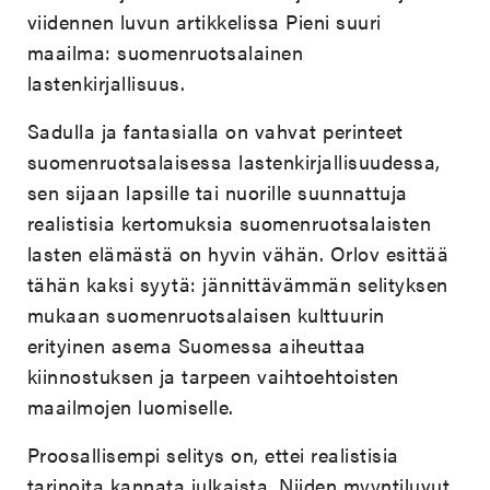
viidennen luvun artikkelissa Pieni suuri
maailma: suomenruotsalainen
lastenkirjallisuus.
Sadulla ja fantasialla on vahvat perinteet
suomenruotsalaisessa lastenkirjallisuudessa,
sen sijaan lapsille tai nuorille suunnattuja
realistisia kertomuksia suomenruotsalaisten
lasten elämästä on hyvin vähän. Orlov esittää
tähän kaksi syytä: jännittävämmän selityksen
mukaan suomenruotsalaisen kulttuurin
erityinen asema Suomessa aiheuttaa
kiinnostuksen ja tarpeen vaihtoehtoisten
maailmojen luomiselle.
Proosallisempi selitys on, ettei realistisia
tarinoita kannata julkaista. Niiden myyntiluvut