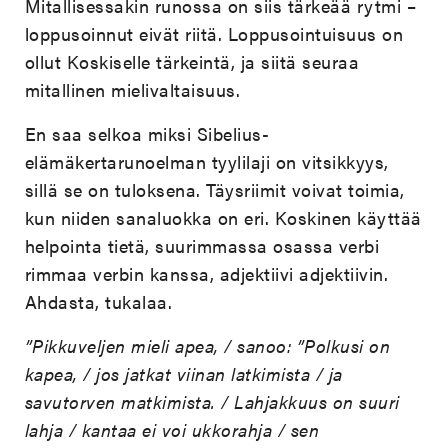
Mitallisessakin runossa on siis tärkeää rytmi –
loppusoinnut eivät riitä. Loppusointuisuus on
ollut Koskiselle tärkeintä, ja siitä seuraa
mitallinen mielivaltaisuus.
En saa selkoa miksi Sibelius-
elämäkertarunoelman tyylilaji on vitsikkyys,
sillä se on tuloksena. Täysriimit voivat toimia,
kun niiden sanaluokka on eri. Koskinen käyttää
helpointa tietä, suurimmassa osassa verbi
rimmaa verbin kanssa, adjektiivi adjektiivin.
Ahdasta, tukalaa.
”Pikkuveljen mieli apea, / sanoo: ”Polkusi on
kapea, / jos jatkat viinan latkimista / ja
savutorven matkimista. / Lahjakkuus on suuri
lahja / kantaa ei voi ukkorahja / sen