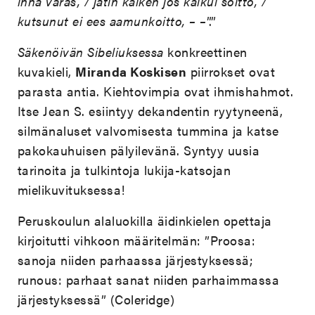
inha varas, / jätin kaiken jos kaikui soitto, /
kutsunut ei ees aamunkoitto, – –
”.”
Säkenöivän Sibeliuksessa
konkreettinen
kuvakieli,
Miranda Koskisen
piirrokset ovat
parasta antia. Kiehtovimpia ovat ihmishahmot.
Itse Jean S. esiintyy dekandentin ryytyneenä,
silmänaluset valvomisesta tummina ja katse
pakokauhuisen pälyilevänä. Syntyy uusia
tarinoita ja tulkintoja lukija-katsojan
mielikuvituksessa!
Peruskoulun alaluokilla äidinkielen opettaja
kirjoitutti vihkoon määritelmän: ”Proosa:
sanoja niiden parhaassa järjestyksessä;
runous: parhaat sanat niiden parhaimmassa
järjestyksessä” (Coleridge)