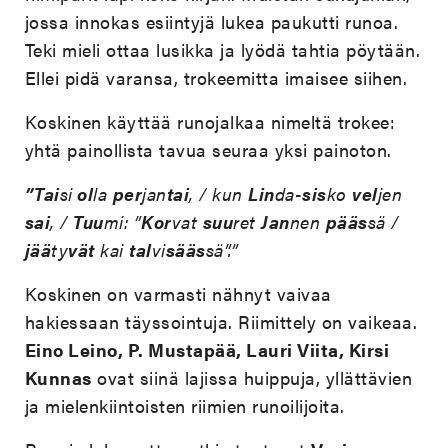
jossa innokas esiintyjä lukea paukutti runoa.
Teki mieli ottaa lusikka ja lyödä tahtia pöytään.
Ellei pidä varansa, trokeemitta imaisee siihen.
Koskinen käyttää runojalkaa nimeltä trokee:
yhtä painollista tavua seuraa yksi painoton.
”Tai
si
ol
la
per
jan
tai
, / kun
Lin
da-
sis
ko
vel
jen
sai
, /
Tuu
mi: ”
Kor
vat
suu
ret
Jan
nen
pääs
sä /
jää
ty
vät
kai
tal
vi
sääs
sä”.”
Koskinen on varmasti nähnyt vaivaa
hakiessaan täyssointuja. Riimittely on vaikeaa.
Eino Leino, P. Mustapää, Lauri Viita, Kirsi
Kunnas
ovat siinä lajissa huippuja, yllättävien
ja mielenkiintoisten riimien runoilijoita.