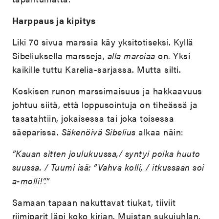
Harppaus ja kipitys
Liki 70 sivua marssia käy yksitotiseksi. Kyllä
Sibeliuksella marsseja,
alla marciaa
on. Yksi
kaikille tuttu Karelia-sarjassa. Mutta silti.
Koskisen runon marssimaisuus ja hakkaavuus
johtuu siitä, että loppusointuja on tiheässä ja
tasatahtiin, jokaisessa tai joka toisessa
säeparissa.
Säkenöivä Sibelius
alkaa näin:
”Kauan sitten joulukuussa,/ syntyi poika huuto
suussa. / Tuumi isä: ”Vahva kolli, / itkussaan soi
a-molli!”.”
Samaan tapaan nakuttavat tiukat, tiiviit
riimiparit läpi koko kirjan. Muistan sukujuhlan,