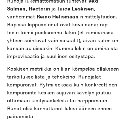
Runoja lukemattomatkin tuntevat
Vexi
Salmen, Hectorin
ja
Juice Leskisen
,
vanhemmat
Reino Helismaan
riimittelytaidon.
Rapissä loppusoinnut ovat kova sana; rap
tosin toimii puolisoinnuillakin (eli riimiparissa
yhteen sointuvat vain vokaalit), aivan kuten on
kansanlauluissakin. Kummallekin on ominaista
improvisaatio ja suullinen esitystapa.
Koskisen metriikka on liian kömpelöä ollakseen
tarkoituksellista ja tehokeino. Runojalat
kompuroivat. Rytmi sekoaa kuin konkreettinen
kompurointi: kesken sujuvan kävelyn joutuu
ottamaan kipitysaskeleita tai harppomaan.
Runot olisi kannattanut lukea ääneen ennen
painamista.