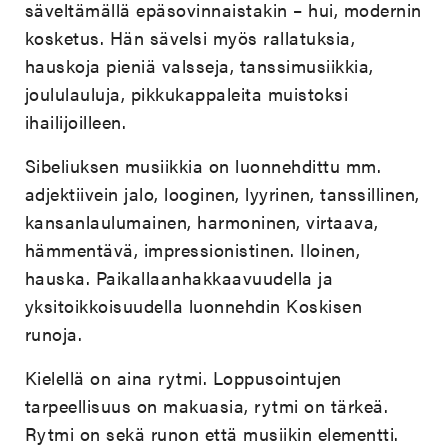
säveltämällä epäsovinnaistakin – hui, modernin
kosketus. Hän sävelsi myös rallatuksia,
hauskoja pieniä valsseja, tanssimusiikkia,
joululauluja, pikkukappaleita muistoksi
ihailijoilleen.
Sibeliuksen musiikkia on luonnehdittu mm.
adjektiivein jalo, looginen, lyyrinen, tanssillinen,
kansanlaulumainen, harmoninen, virtaava,
hämmentävä, impressionistinen. Iloinen,
hauska. Paikallaanhakkaavuudella ja
yksitoikkoisuudella luonnehdin Koskisen
runoja.
Kielellä on aina rytmi. Loppusointujen
tarpeellisuus on makuasia, rytmi on tärkeä.
Rytmi on sekä runon että musiikin elementti.