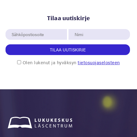
Tilaa uutiskirje
TILAA UUTISKIRJE
Olen lukenut ja hyväksyn
tietosuojaselosteen