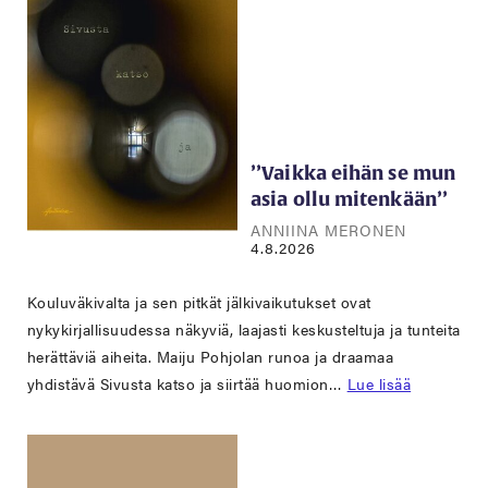
’’Vaikka eihän se mun
asia ollu mitenkään’’
ANNIINA MERONEN
4.8.2026
Kouluväkivalta ja sen pitkät jälkivaikutukset ovat
nykykirjallisuudessa näkyviä, laajasti keskusteltuja ja tunteita
herättäviä aiheita. Maiju Pohjolan runoa ja draamaa
yhdistävä Sivusta katso ja siirtää huomion…
Lue lisää