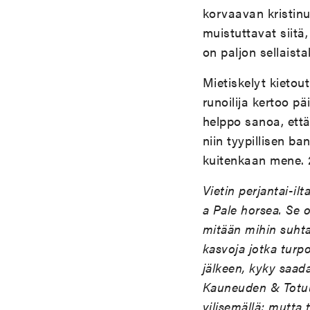
korvaavan kristinu
muistuttavat siitä
on paljon sellaista
Mietiskelyt kietou
runoilija kertoo pä
helppo sanoa, että
niin tyypillisen b
kuitenkaan mene. 
Vietin perjantai-i
a Pale horsea. Se 
mitään mihin suhtau
kasvoja jotka turpo
jälkeen, kyky saad
Kauneuden & Totuu
vilisemällä; mutta 