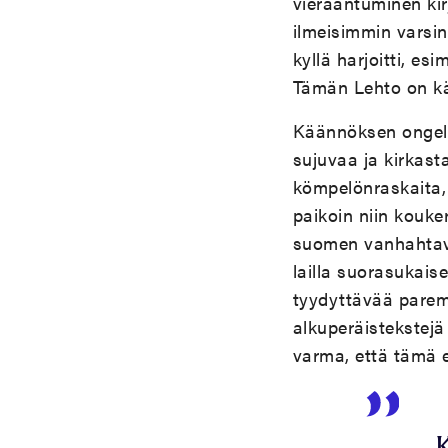
vieraantuminen kir
ilmeisimmin varsin 
kyllä harjoitti, e
Tämän Lehto on k
Käännöksen ongelma
sujuvaa ja kirkast
kömpelönraskaita,
paikoin niin kouke
suomen vanhahtavuu
lailla suorasukais
tyydyttävää parem
alkuperäistekstej
varma, että tämä e