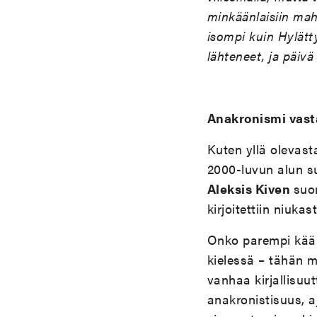
minkäänlaisiin mah
isompi kuin Hylätty
lähteneet, ja päivä 
Anakronismi vast
Kuten yllä olevast
2000-luvun alun s
Aleksis Kiven
suo
kirjoitettiin niukast
Onko parempi käänt
kielessä – tähän mi
vanhaa kirjallisu
anakronistisuus, a