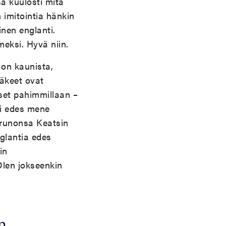
a kuulosti mitä
n imitointia hänkin
nen englanti.
eksi. Hyvä niin.
 on kaunista,
säkeet ovat
et pahimmillaan –
ei edes mene
 runonsa Keatsin
nglantia edes
in
Olen jokseenkin
n