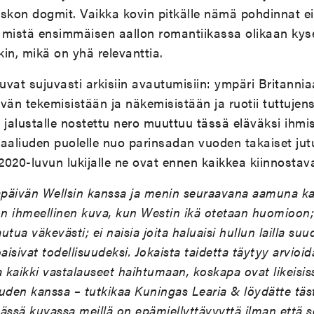
skon dogmit. Vaikka kovin pitkälle nämä pohdinnat ei
, mistä ensimmäisen aallon romantiikassa olikaan kyse
kin, mikä on yhä relevanttia.
tuvat sujuvasti arkisiin avautumisiin: ympäri Britann
ivän tekemisistään ja näkemisistään ja ruotii tuttujen
 jalustalle nostettu nero muuttuu tässä eläväksi ihmis
anaaliuden puolelle nuo parinsadan vuoden takaiset jutu
2020-luvun lukijalle ne ovat ennen kaikkea kiinnosta
ltapäivän Wellsin kanssa ja menin seuraavana aamuna 
on ihmeellinen kuva, kun Westin ikä otetaan huomioon; 
tua väkevästi; ei naisia joita haluaisi hullun lailla suu
aisivat todellisuudeksi. Jokaista taidetta täytyy arvio
a kaikki vastalauseet haihtumaan, koskapa ovat likeisis
den kanssa – tutkikaa Kuningas Learia & löydätte täs
tässä kuvassa meillä on epämiellyttävyyttä ilman että s