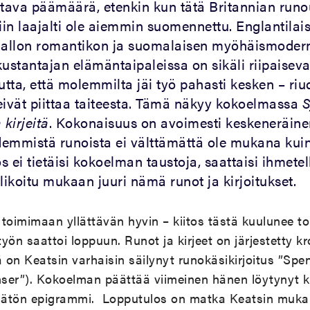
ltava päämäärä, etenkin kun tätä Britannian run
iin laajalti ole aiemmin suomennettu. Englantilai
allon romantikon ja suomalaisen myöhäismoder
kustantajan elämäntaipaleissa on sikäli riipaisev
tta, että molemmilta jäi työ pahasti kesken – riu
eivät piittaa taiteesta. Tämä näkyy kokoelmassa
S
 kirjeitä
. Kokonaisuus on avoimesti keskeneräine
idemmistä runoista ei välttämättä ole mukana kui
os ei tietäisi kokoelman taustoja, saattaisi ihmetel
likoitu mukaan juuri nämä runot ja kirjoitukset.
i toimimaan yllättävän hyvin – kiitos tästä kuulunee t
työn saattoi loppuun. Runot ja kirjeet on järjestetty kr
on Keatsin varhaisin säilynyt runokäsikirjoitus ”Spense
nser”). Kokoelman päättää viimeinen hänen löytynyt k
tön epigrammi. Lopputulos on matka Keatsin mukan