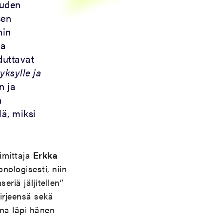
ouden
sen
nin
aa
duttavat
yksylle ja
n ja
n
lä, miksi
oimittaja
Erkka
onologisesti, niin
riä jäljitellen”
irjeensä sekä
a läpi hänen