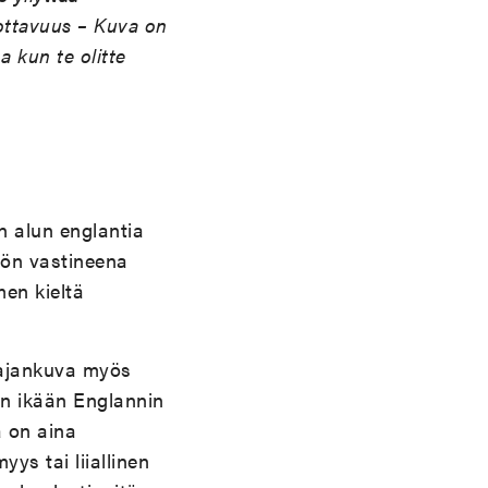
vottavuus – Kuva on
a kun te olitte
n alun englantia
tön vastineena
en kieltä
ä ajankuva myös
iin ikään Englannin
a on aina
ys tai liiallinen