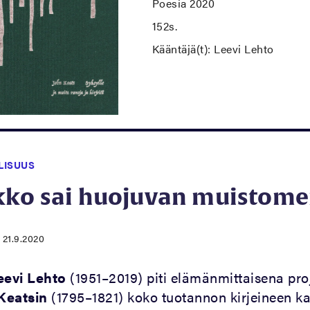
Poesia 2020
152s.
Kääntäjä(t): Leevi Lehto
LISUUS
ko sai huojuvan muistome
|
21.9.2020
eevi Lehto
(1951–2019) piti elämänmittaisena pro
Keatsin
(1795–1821) koko tuotannon kirjeineen k