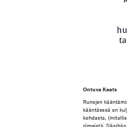
hu
t
Ontuva Keats
Runojen kääntämine
kääntäessä on kul
kohdasta, (mitalli
riimeistä. Siksihä