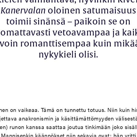
Kanervalan
oloinen satumaisuus
toimii sinänsä – paikoin se on
omattavasti vetoavampaa ja kai
avoin romanttisempaa kuin mikä
nykykieli olisi.
n on vaikeaa. Tämä on tunnettu totuus. Niin kuin hist
jettava anakronismin ja käsittämättömyyden välisest
sen) runon kanssa saattaa joutua tinkimään joko sisäll
n Mannisenkin käännökset niin sekavia ovat: hän yritti