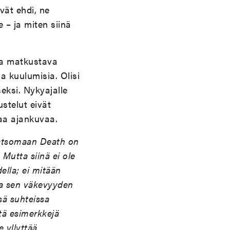
vät ehdi, ne
 – ja miten siinä
iaa matkustava
sa kuulumisia. Olisi
eksi. Nykyajalle
stelut eivät
vaa ajankuvaa.
katsomaan Death on
Mutta siinä ei ole
della; ei mitään
ida sen väkevyyden
sä suhteissa
tä esimerkkejä
e yllyttää