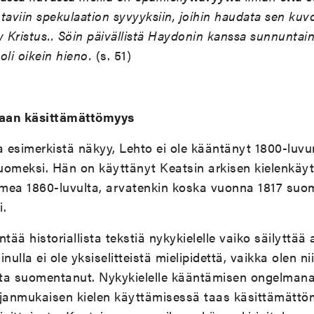
taviin spekulaation syvyyksiin, joihin haudata sen ku
 Kristus.. Söin päivällistä Haydonin kanssa sunnuntain
oli oikein hieno.
(s. 51)
aan käsittämättömyys
a esimerkistä näkyy, Lehto ei ole kääntänyt 1800-luvu
uomeksi. Hän on käyttänyt Keatsin arkisen kielenkäy
mea 1860-luvulta, arvatenkin koska vuonna 1817 suom
i.
ää historiallista tekstiä nykykielelle vaiko säilyttä
nulla ei ole yksiselitteistä mielipidettä, vaikka olen n
utta suomentanut. Nykykielelle kääntämisen ongelman
janmukaisen kielen käyttämisessä taas käsittämättömy