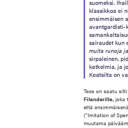
suomeksi. Ihai
klassikkoa ei n
ensimmäisen a
avantgardisti-
samankaltaisuu
sairaudet kun 
muita runoja ja
sirpaleinen, p
katkelmia, ja j
Keatsilta on va
Teos on saatu silt
Filanderille,
joka 
että ensimmäisenä 
(”Imitation of Spe
muutama päiväämä