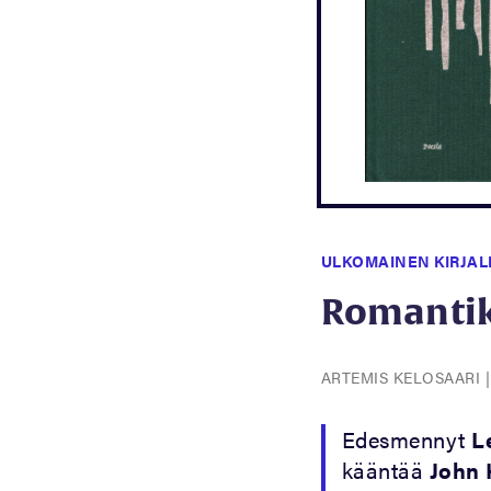
ULKOMAINEN KIRJAL
Romantik
ARTEMIS KELOSAARI
Edesmennyt
L
kääntää
John 