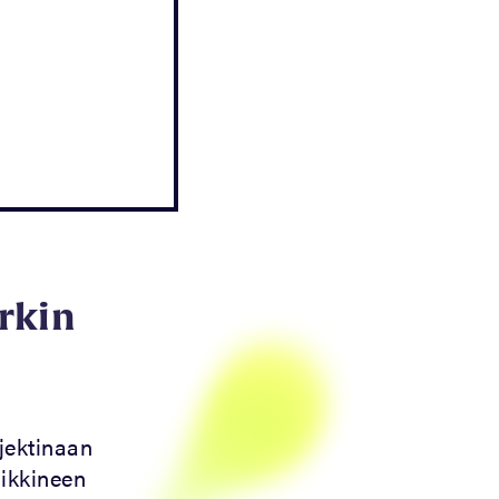
rkin
jektinaan
aikkineen