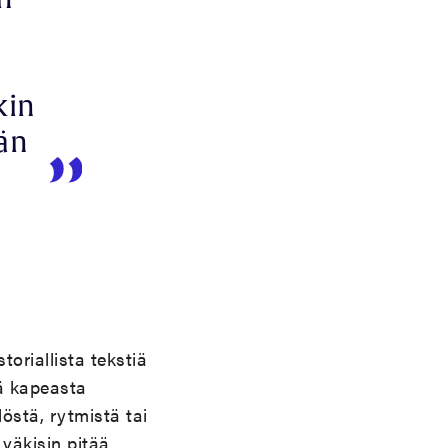
kin
än
oriallista tekstiä
ä kapeasta
östä, rytmistä tai
 väkisin pitää