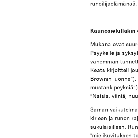
runoilijaelämänsä
Kaunosielullakin
Mukana ovat suuren
Psyykelle ja syksy
vähemmän tunnettua
Keats kirjoitteli j
Brownin luonne”), p
mustankipeyksiä”) s
”Naisia, viiniä, nu
Saman vaikutelman 
kirjeen ja runon ra
sukulaisilleen. Ru
”mielikuvituksen t