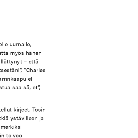
lle uurnalle,
 mutta myös hänen
lättynyt – että
tsestäni”, ”Charles
arrinkaapu eli
stua saa sä, et”,
lut kirjeet. Tosin
kiä ystävilleen ja
imerkiksi
än toivoo