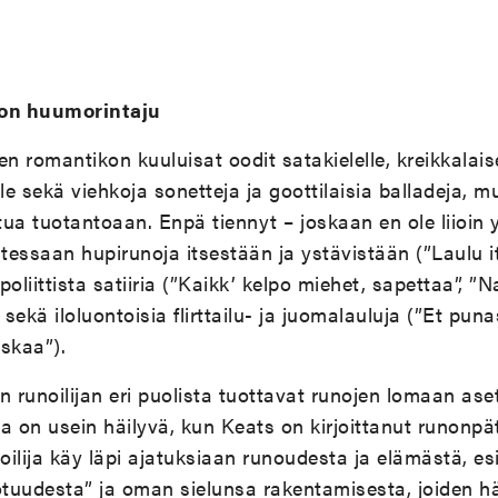
.
 on huumorintaju
 romantikon kuuluisat oodit satakielelle, kreikkalaise
lle sekä viehkoja sonetteja ja goottilaisia balladeja,
 tuotantoaan. Enpä tiennyt – joskaan en ole liioin yl
outessaan hupirunoja itsestään ja ystävistään (”Laulu i
oliittista satiiria (”Kaikk’ kelpo miehet, sapettaa”, ”N
ekä iloluontoisia flirttailu- ja juomalauluja (”Et puna
uskaa”).
runoilijan eri puolista tuottavat runojen lomaan asetel
ja on usein häilyvä, kun Keats on kirjoittanut runonpät
noilija käy läpi ajatuksiaan runoudesta ja elämästä, es
otuudesta” ja oman sielunsa rakentamisesta, joiden h