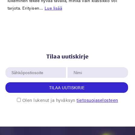
lukeminen tekee hyvää tavalla, minkä vain klassikko voi
tarjota. Erityisen…
Lue lisää
Tilaa uutiskirje
TILAA UUTISKIRJE
Olen lukenut ja hyväksyn
tietosuojaselosteen