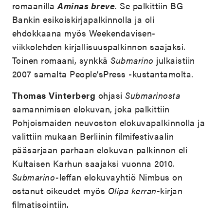
romaanilla
Aminas breve
. Se palkittiin BG
Bankin esikoiskirjapalkinnolla ja oli
ehdokkaana myös Weekendavisen-
viikkolehden
kirjallisuuspalkinnon saajaksi.
Toinen romaani, synkkä
Submarino
julkaistiin
2007 samalta People’sPress -kustantamolta.
Thomas
Vinterberg
ohjasi
Submarinosta
samannimisen elokuvan, joka palkittiin
Pohjoismaiden neuvoston elokuvapalkinnolla ja
valittiin mukaan Berliinin filmifestivaalin
pääsarjaan parhaan elokuvan palkinnon eli
Kultaisen Karhun saajaksi vuonna 2010.
Submarino-
leffan elokuvayhtiö Nimbus on
ostanut oikeudet myös
Olipa kerran-
kirjan
filmatisointiin.