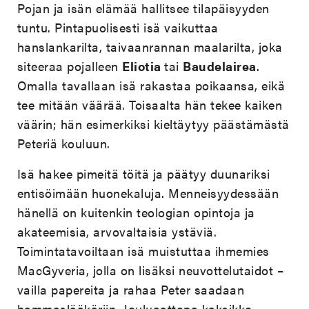
Pojan ja isän elämää hallitsee tilapäisyyden
tuntu. Pintapuolisesti isä vaikuttaa
hanslankarilta, taivaanrannan maalarilta, joka
siteeraa pojalleen
Eliotia
tai
Baudelairea
.
Omalla tavallaan isä rakastaa poikaansa, eikä
tee mitään väärää. Toisaalta hän tekee kaiken
väärin; hän esimerkiksi kieltäytyy päästämästä
Peteriä kouluun.
Isä hakee pimeitä töitä ja päätyy duunariksi
entisöimään huonekaluja. Menneisyydessään
hänellä on kuitenkin teologian opintoja ja
akateemisia, arvovaltaisia ystäviä.
Toimintatavoiltaan isä muistuttaa ihmemies
MacGyveria, jolla on lisäksi neuvottelutaidot –
vailla papereita ja rahaa Peter saadaan
hammaslääkäriin. Jouluaattona kaksikko