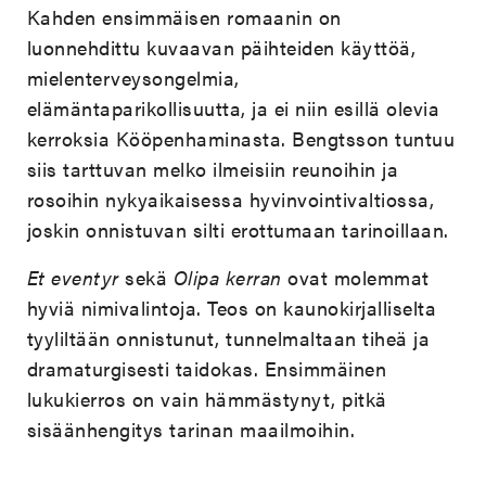
Kahden ensimmäisen romaanin on
luonnehdittu kuvaavan päihteiden käyttöä,
mielenterveysongelmia,
elämäntaparikollisuutta, ja ei niin esillä olevia
kerroksia Kööpenhaminasta. Bengtsson tuntuu
siis tarttuvan melko ilmeisiin reunoihin ja
rosoihin nykyaikaisessa hyvinvointivaltiossa,
joskin onnistuvan silti erottumaan tarinoillaan.
Et eventyr
sekä
Olipa kerran
ovat molemmat
hyviä nimivalintoja. Teos on kaunokirjalliselta
tyyliltään onnistunut, tunnelmaltaan tiheä ja
dramaturgisesti taidokas. Ensimmäinen
lukukierros on vain hämmästynyt, pitkä
sisäänhengitys tarinan maailmoihin.