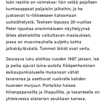
Isän reaktio on voimakas: hän vetää pojalleen
kumisaappaat paljaisiin jalkoihin, ja he
juoksevat tv-liikkeeseen katsomaan
uutislähetystä. Teoksen lopussa 20-vuotias
Peter ripustaa ensimmäiseen näyttelyynsä
lähes abstraktilta vaikuttavan maalauksen,
jossa on muovinauhalla suljettu kohta
jalkakäytävästä. Tummat läikät ovat verta.
Seuraava luku aloittaa vuoden 1987 jakson. Isä
ja poika ajavat laina-autolla Kööpenhaminan
esikaupunkialueelle mukanaan vähät
tavaransa ja asettuvat vuokralle kahden
huoneen murjuun. Portaikko haisee
hiirenpapanoilta ja lihapullilta, ja tasanteella on
yhteisvessa alakerran asukkaan kanssa.