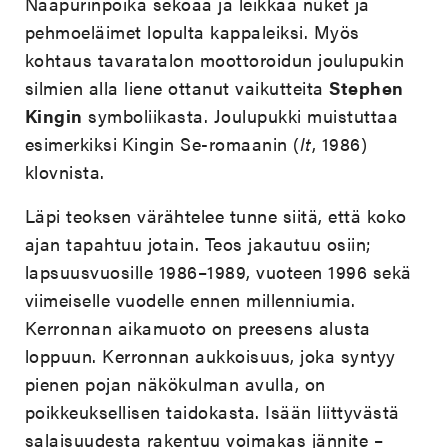
Naapurinpoika sekoaa ja leikkaa nuket ja
pehmoeläimet lopulta kappaleiksi. Myös
kohtaus tavaratalon moottoroidun joulupukin
silmien alla liene ottanut vaikutteita
Stephen
Kingin
symboliikasta. Joulupukki muistuttaa
esimerkiksi
Kingin Se-romaanin (
It
, 1986)
klovnista.
Läpi teoksen värähtelee tunne siitä, että koko
ajan tapahtuu jotain. Teos jakautuu osiin;
lapsuusvuosille 1986–1989, vuoteen 1996 sekä
viimeiselle vuodelle ennen millenniumia.
Kerronnan aikamuoto on preesens alusta
loppuun. Kerronnan aukkoisuus, joka syntyy
pienen pojan näkökulman avulla, on
poikkeuksellisen taidokasta. Isään liittyvästä
salaisuudesta rakentuu voimakas jännite –