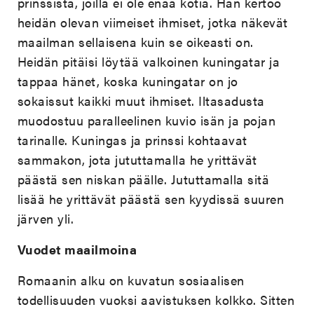
prinssistä, joilla ei ole enää kotia. Hän kertoo
heidän olevan viimeiset ihmiset, jotka näkevät
maailman sellaisena kuin se oikeasti on.
Heidän pitäisi löytää valkoinen kuningatar ja
tappaa hänet, koska kuningatar on jo
sokaissut kaikki muut ihmiset. Iltasadusta
muodostuu paralleelinen kuvio isän ja pojan
tarinalle. Kuningas ja prinssi kohtaavat
sammakon, jota jututtamalla he yrittävät
päästä sen niskan päälle. Jututtamalla sitä
lisää he yrittävät päästä sen kyydissä suuren
järven yli.
Vuodet maailmoina
Romaanin alku on kuvatun sosiaalisen
todellisuuden vuoksi aavistuksen kolkko. Sitten