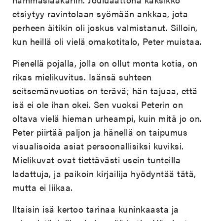
etsiytyy ravintolaan syömään ankkaa, jota
perheen äitikin oli joskus valmistanut. Silloin,
kun heillä oli vielä omakotitalo, Peter muistaa.
Pienellä pojalla, jolla on ollut monta kotia, on
rikas mielikuvitus. Isänsä suhteen
seitsemänvuotias on terävä; hän tajuaa, että
isä ei ole ihan okei. Sen vuoksi Peterin on
oltava vielä hieman urheampi, kuin mitä jo on.
Peter piirtää paljon ja hänellä on taipumus
visualisoida asiat persoonallisiksi kuviksi.
Mielikuvat ovat tiettävästi usein tunteilla
ladattuja, ja paikoin kirjailija hyödyntää tätä,
mutta ei liikaa.
Iltaisin isä kertoo tarinaa kuninkaasta ja