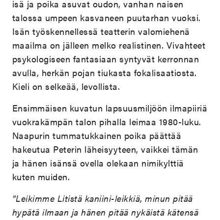
isä ja poika asuvat oudon, vanhan naisen
talossa umpeen kasvaneen puutarhan vuoksi.
Isän työskennellessä teatterin valomiehenä
maailma on jälleen melko realistinen. Vivahteet
psykologiseen fantasiaan syntyvät kerronnan
avulla, herkän pojan tiukasta fokalisaatiosta.
Kieli on selkeää, levollista.
Ensimmäisen kuvatun lapsuusmiljöön ilmapiiriä
vuokrakämpän talon pihalla leimaa 1980-luku.
Naapurin tummatukkainen poika päättää
hakeutua Peterin läheisyyteen, vaikkei tämän
ja hänen isänsä ovella olekaan nimikylttiä
kuten muiden.
”Leikimme Litistä kaniini-leikkiä
,
minun pitää
hypätä ilmaan ja hänen pitää nykäistä kätensä