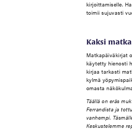
kirjoittamiselle. 
toimii sujuvasti vu
Kaksi matka
Matkapäiväkirjat o
käytetty hienosti h
kirjaa tarkasti ma
kylmä yöpymispaik
omasta näkökulma
Täällä on eräs muk
Ferrandista ja tot
vanhempi. Täsmälle
Keskustelemme rep