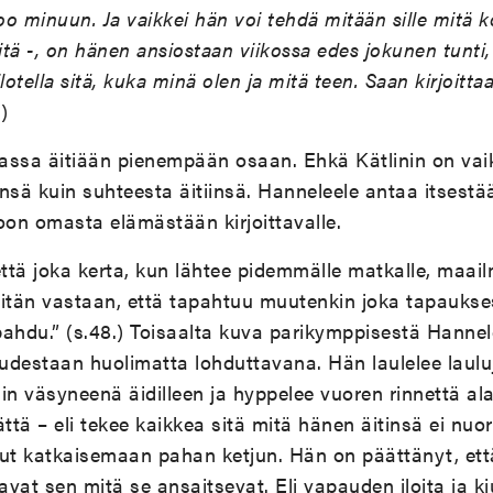
o minuun. Ja vaikkei hän voi tehdä mitään sille mitä 
itä -, on hänen ansiostaan viikossa edes jokunen tunti,
piilotella sitä, kuka minä olen ja mitä teen. Saan kirjoittaa
)
jassa äitiään pienempään osaan. Ehkä Kätlinin on vaik
ensä kuin suhteesta äitiinsä. Hanneleele antaa itses
oon omasta elämästään kirjoittavalle.
, että joka kerta, kun lähtee pidemmälle matkalle, maai
itän vastaan, että tapahtuu muutenkin joka tapaukse
apahdu.” (s.48.) Toisaalta kuva parikymppisestä Hannel
uudestaan huolimatta lohduttavana. Hän laulelee lauluj
in väsyneenä äidilleen ja hyppelee vuoren rinnettä a
ättä – eli tekee kaikkea sitä mitä hänen äitinsä ei nu
nut katkaisemaan pahan ketjun. Hän on päättänyt, ett
avat sen mitä se ansaitsevat. Eli vapauden iloita ja ki