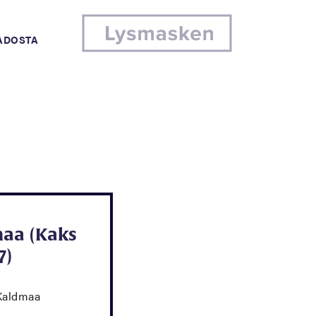
MADOSTA
naa (Kaks
7)
Kaldmaa