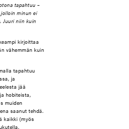
kotona tapahtuu –
 jolloin minun ei
. Juuri niin kuin
eampi kirjoittaa
tään vähemmän kuin
lmalla tapahtuu
ssa, ja
eelesta jää
a hobiteista,
las muiden
orena saanut tehdä.
ä kaikki (myös
ukutella.