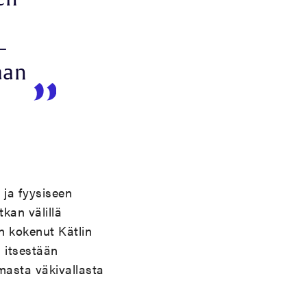
–
aan
 ja fyysiseen
kan välillä
n kokenut Kätlin
a itsestään
masta väkivallasta