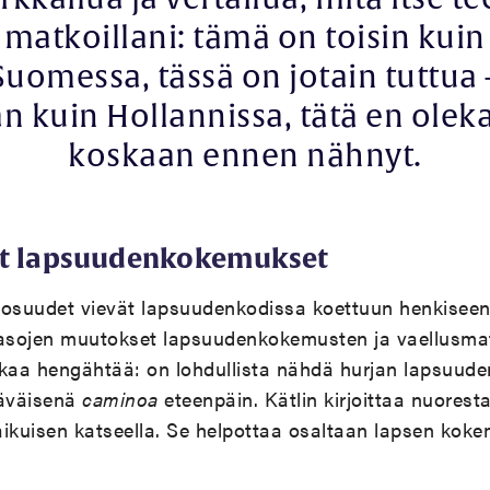
matkoillani: tämä on toisin kuin
Suomessa, tässä on jotain tuttua 
an kuin Hollannissa, tätä en olek
koskaan ennen nähnyt.
at lapsuudenkokemukset
aosuudet vievät lapsuudenkodissa koettuun henkiseen
tasojen muutokset lapsuudenkokemusten ja vaellusmat
aikaa hengähtää: on lohdullista nähdä hurjan lapsuude
äväisenä
caminoa
eteenpäin. Kätlin kirjoittaa nuorest
ikuisen katseella. Se helpottaa osaltaan lapsen koke