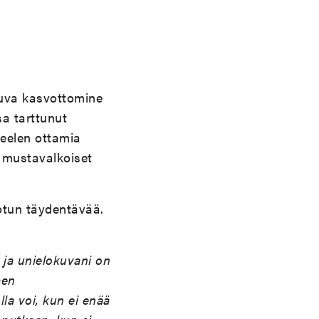
ikuva kasvottomine
sa tarttunut
leelen ottamia
i mustavalkoiset
rotun täydentävää.
- ja unielokuvani on
sen
la voi, kun ei enää