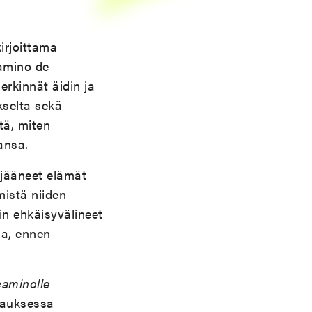
irjoittama
Camino de
erkinnät äidin ja
kselta sekä
tä, miten
ansa.
jääneet elämät
mistä niiden
in ehkäisyvälineet
lla, ennen
caminolle
apauksessa