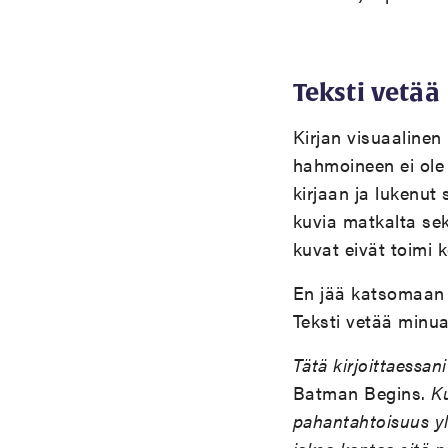
Teksti vetää
Kirjan visuaalinen
hahmoineen ei ole 
kirjaan ja lukenut
kuvia matkalta sek
kuvat eivät toimi k
En jää katsomaan k
Teksti vetää min
Tätä kirjoittaessan
Batman Begins.
K
pahantahtoisuus yl