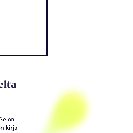
elta
 Se on
n kirja