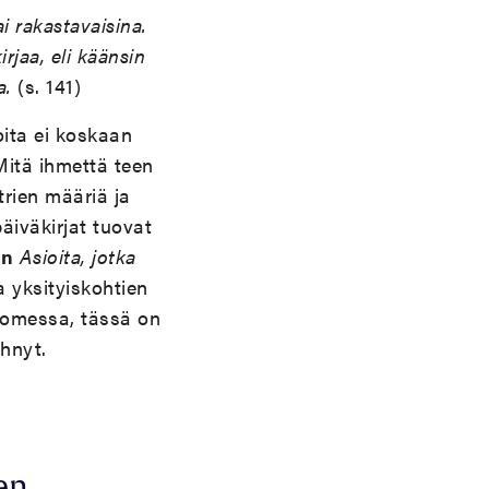
i rakastavaisina.
irjaa, eli käänsin
a.
(s. 141)
oita ei koskaan
Mitä ihmettä teen
trien määriä ja
äiväkirjat tuovat
en
Asioita, jotka
a yksityiskohtien
Suomessa, tässä on
hnyt.
n
een