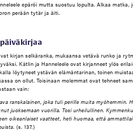
Hanneleele epäröi mutta suostuu lopulta. Alkaa matka, 
oron perään tytär ja äiti.
päiväkirjaa
vat kirjan selkäranka, mukaansa vetävä runko ja rytm
yväksi. Kätlin ja Hanneleele ovat kirjanneet ylös erilai
tkalla löytyneet ystävän elämäntarinan, toinen muist
assa on ollut. Toisinaan molemmat ovat tehneet sam
staan vain:
ava ranskalainen, joka tuli perille muita myöhemmin. 
tunut juoksemaan vuorilla. Tosi urheilullinen. Kymmenk
en oikeanlaiset vaatteet, heti huomaa, että ammattila
uista.
(s. 137.)