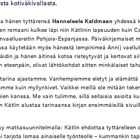
ta kotiväkivallasta.
ja hänen tyttärensä
Hanneleele Kaldmaan
yhdessä k
en romaani kulkee läpi niin Kätlinin lapsuuden kuin 
invaellusreitin Pohjois-Espanjassa. Päiväkirjamaiset m
assa käytetään myös hänestä lempinimeä Anni) vaellu
idin ja hänen äitinsä kotoa risteytyvät ja kertovat sii
eteenpäin, olivat lähtökohdat sitten minkälaiset tah
tarina ajastamme. Vanhempiemme eletyt ja elämättä 
amme kuin myllynkivet. Vaikkei meillä ole mitään teke
en kanssa. Me vain tulimme, sillä sellaisia asioita ku
Näin Kätlin alustaa tarinaansa kirjan ensimmäisillä sivui
y matkasuunnitelmalla: Kätlin ehdottaa tyttärelleen
si tarjota lomaa ainaiselle työnteolle – kummankin t