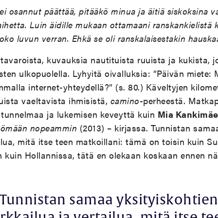
ei osannut päättää, pitääkö minua ja äitiä siskoksina va
 aihetta. Luin äidille mukaan ottamaani ranskankielistä k
oko luvun verran. Ehkä se oli ranskalaisestakin hauska
tavaroista, kuvauksia nautituista ruuista ja kukista, j
sten ulkopuolella. Lyhyitä oivalluksia: ”Päivän miete: 
alla internet-yhteydellä?” (s. 80.) Käveltyjen kilome
uista vaeltavista ihmisistä,
camino
-perheestä. Matkap
tunnelmaa ja lukemisen keveyttä kuin
Mia Kankimä
lyömään nopeammin
(2013) – kirjassa. Tunnistan sama
ailua, mitä itse teen matkoillani: tämä on toisin kuin 
an kuin Hollannissa, tätä en olekaan koskaan ennen nä
Tunnistan samaa yksityiskohtie
rkkailua ja vertailua, mitä itse t