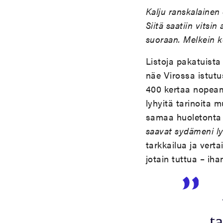
Kalju ranskalainen 
Siitä saatiin vitsin
suoraan. Melkein k
Listoja pakatuista 
näe Virossa istutu
400 kertaa nopeamm
lyhyitä tarinoita m
samaa huoletonta 
saavat sydämeni 
tarkkailua ja vert
jotain tuttua – ih
ta