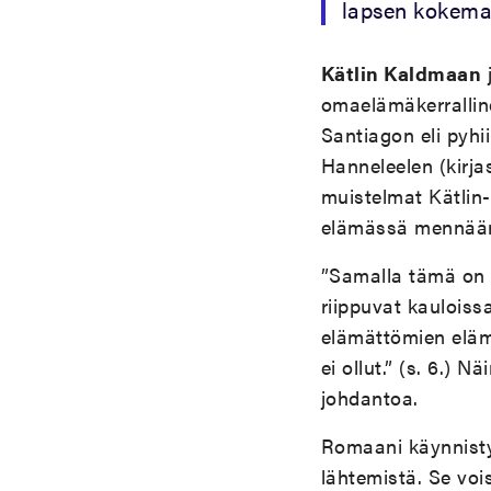
lapsen kokemas
Kätlin Kaldmaan
omaelämäkerrallin
Santiagon eli pyhi
Hanneleelen (kirj
muistelmat Kätlin-ä
elämässä mennään 
”Samalla tämä on 
riippuvat kauloiss
elämättömien elämi
ei ollut.” (s. 6.) 
johdantoa.
Romaani käynnisty
lähtemistä. Se voi