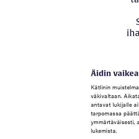
ih
Äidin vaike
Kätlinin muistelm
väkivaltaan. Aika
antavat lukijalle 
tarpomassa päätt
ymmärtäväisesti, a
lukemista.