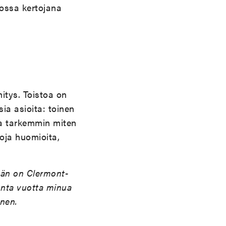
jossa kertojana
itys. Toistoa on
sia asioita: toinen
aa tarkemmin miten
oja huomioita,
Hän on Clermont-
unta vuotta minua
inen.