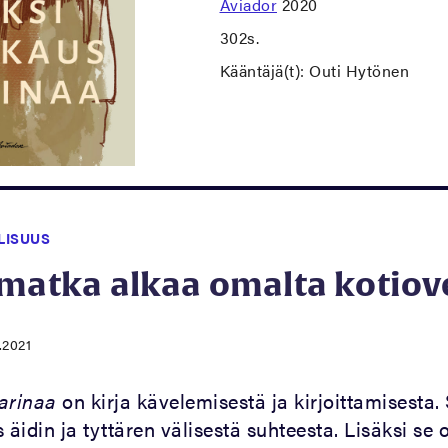
Aviador
2020
302s.
Kääntäjä(t): Outi Hytönen
LISUUS
 matka alkaa omalta kotiov
.2021
arinaa
on kirja kävelemisestä ja kirjoittamisesta.
idin ja tyttären välisestä suhteesta. Lisäksi se o