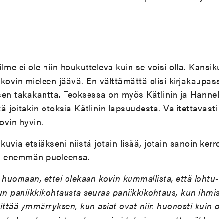
 ilme ei ole niin houkutteleva kuin se voisi olla. Kans
kovin mieleen jäävä. En välttämättä olisi kirjakaupas
 sen takakantta. Teoksessa on myös Kätlinin ja Hanne
ä joitakin otoksia Kätlinin lapsuudesta. Valitettavast
ovin hyvin.
uvia etsiäkseni niistä jotain lisää, jotain sanoin ker
ua enemmän puoleensa.
i huomaan, ettei olekaan kovin kummallista, että lohtu
un paniikkikohtausta seuraa paniikkikohtaus, kun ihmi
ittää ymmärryksen, kun asiat ovat niin huonosti kuin ol