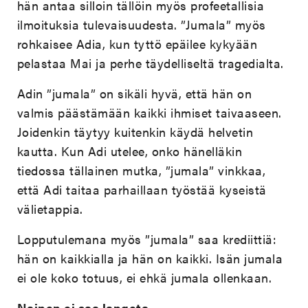
hän antaa silloin tällöin myös profeetallisia
ilmoituksia tulevaisuudesta. ”Jumala” myös
rohkaisee Adia, kun tyttö epäilee kykyään
pelastaa Mai ja perhe täydelliseltä tragedialta.
Adin ”jumala” on sikäli hyvä, että hän on
valmis päästämään kaikki ihmiset taivaaseen.
Joidenkin täytyy kuitenkin käydä helvetin
kautta. Kun Adi utelee, onko hänelläkin
tiedossa tällainen mutka, ”jumala” vinkkaa,
että Adi taitaa parhaillaan työstää kyseistä
välietappia.
Lopputulemana myös ”jumala” saa krediittiä:
hän on kaikkialla ja hän on kaikki. Isän jumala
ei ole koko totuus, ei ehkä jumala ollenkaan.
Nainen ei saa langeta