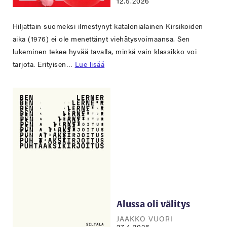
12.5.2026
Hiljattain suomeksi ilmestynyt katalonialainen Kirsikoiden
aika (1976) ei ole menettänyt viehätysvoimaansa. Sen
lukeminen tekee hyvää tavalla, minkä vain klassikko voi
tarjota. Erityisen…
Lue lisää
Alussa oli välitys
JAAKKO VUORI
27.4.2026