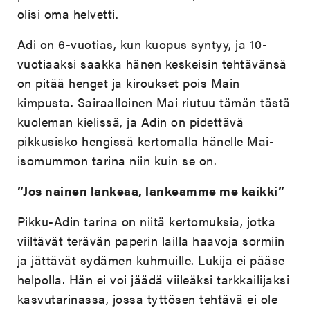
olisi oma helvetti.
Adi on 6-vuotias, kun kuopus syntyy, ja 10-
vuotiaaksi saakka hänen keskeisin tehtävänsä
on pitää henget ja kiroukset pois Main
kimpusta. Sairaalloinen Mai riutuu tämän tästä
kuoleman kielissä, ja Adin on pidettävä
pikkusisko hengissä kertomalla hänelle Mai-
isomummon tarina niin kuin se on.
”Jos nainen lankeaa, lankeamme me kaikki”
Pikku-Adin tarina on niitä kertomuksia, jotka
viiltävät terävän paperin lailla haavoja sormiin
ja jättävät sydämen kuhmuille. Lukija ei pääse
helpolla. Hän ei voi jäädä viileäksi tarkkailijaksi
kasvutarinassa, jossa tyttösen tehtävä ei ole