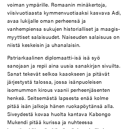
voiman ympärille. Romaanin minäkertoja,
viisivuotiaasta kymmenvuotiaaksi kasvava Adi,
avaa lukijalle oman perheensä ja
vanhempiensa sukujen historialliset ja maagis-
myyttiset salaisuudet. Naiseuden salaisuus on
niistä keskeisin ja uhanalaisin.
Patriarkaalinen diplomaatti-isä isä syö
sanojaan ja repii aina uusia sanakirjan sivuilta.
Sanat tekevät selkoa kaaokseen ja pitävät
järjestystä talossa, jossa isänpuoleisen
isomummon kirous vaanii perheenjäsenten
henkeä. Seitsemästä lapsesta enää kolme
pitää isän jalkoja hänen ruokapöytänsä alla.
Siveydestä kovaa huolta kantava Kabongo
Mukendi pitää kurissa ja nuhteessa