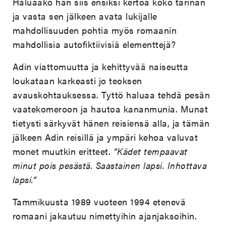
Haluaako hän siis ensiksi kertoa koko tarinan
ja vasta sen jälkeen avata lukijalle
mahdollisuuden pohtia myös romaanin
mahdollisia autofiktiivisiä elementtejä?
Adin viattomuutta ja kehittyvää naiseutta
loukataan karkeasti jo teoksen
avauskohtauksessa. Tyttö haluaa tehdä pesän
vaatekomeroon ja hautoa kananmunia. Munat
tietysti särkyvät hänen reisiensä alla, ja tämän
jälkeen Adin reisillä ja ympäri kehoa valuvat
monet muutkin eritteet.
”Kädet tempaavat
minut pois pesästä. Saastainen lapsi. Inhottava
lapsi.”
Tammikuusta 1989 vuoteen 1994 etenevä
romaani jakautuu nimettyihin ajanjaksoihin.