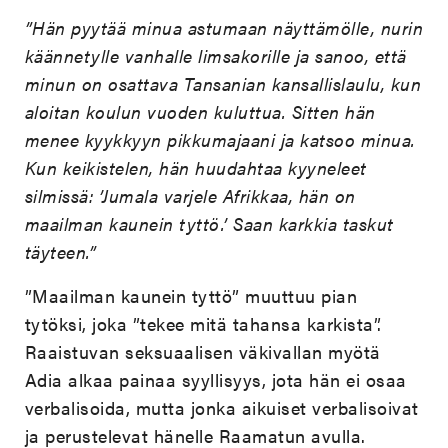
”Hän pyytää minua astumaan näyttämölle, nurin
käännetylle vanhalle limsakorille ja sanoo, että
minun on osattava Tansanian kansallislaulu, kun
aloitan koulun vuoden kuluttua. Sitten hän
menee kyykkyyn pikkumajaani ja katsoo minua.
Kun keikistelen, hän huudahtaa kyyneleet
silmissä: ’Jumala varjele Afrikkaa, hän on
maailman kaunein tyttö.’ Saan karkkia taskut
täyteen.”
”Maailman kaunein tyttö” muuttuu pian
tytöksi, joka ”tekee mitä tahansa karkista”.
Raaistuvan seksuaalisen väkivallan myötä
Adia alkaa painaa syyllisyys, jota hän ei osaa
verbalisoida, mutta jonka aikuiset verbalisoivat
ja perustelevat hänelle Raamatun avulla.