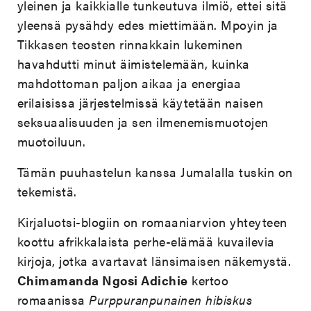
yleinen ja kaikkialle tunkeutuva ilmiö, ettei sitä
yleensä pysähdy edes miettimään. Mpoyin ja
Tikkasen teosten rinnakkain lukeminen
havahdutti minut äimistelemään, kuinka
mahdottoman paljon aikaa ja energiaa
erilaisissa järjestelmissä käytetään naisen
seksuaalisuuden ja sen ilmenemismuotojen
muotoiluun.
Tämän puuhastelun kanssa Jumalalla tuskin on
tekemistä.
Kirjaluotsi-blogiin on romaaniarvion yhteyteen
koottu afrikkalaista perhe-elämää kuvailevia
kirjoja, jotka avartavat länsimaisen näkemystä.
Chimamanda Ngosi Adichie
kertoo
romaanissa
Purppuranpunainen hibiskus