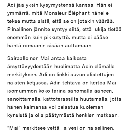
Adi jää yksin kysymystensä kanssa. Hän ei
ymmärrä, mitä Monsieur Éléphant hänelle
tekee mutta aistii, että se on jotakin väärää.
Piinallinen jännite syntyy siitä, että lukija tietää
enemmän kuin pikkutyttö, mutta ei pääse
häntä romaanin sisään auttamaan.
Sairaalloinen Mai antaa kaikesta
ärsyttävyydestään huolimatta Adin elämälle
merkityksen. Adi on linkki suvun alistettujen
naisten ketjussa. Adin tehtävä on kertoa Mai-
isomummon koko tarina sanomalla ääneen,
sanoittamalla, kattoterassilta huutamalla, jotta
hänen kaimansa voi pelastua kuoleman
kynsistä ja olla päätymästä henkien matkaan.
”Mai” merkitsee vettä, ja vesi on naisellinen,