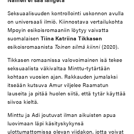
Seksuaalisuuden kontrollointi uskonnon avulla
on universaali ilmiö. Kiinnostava vertailukohta
Mpoyin esikoisromaaniin löytyy vaivatta
suomalaisen
Tiina Katriina
Tikkasen
esikoisromaanista
Toinen silmä kiinni
(2020).
Tikkasen romaanissa valovoimainen isä tekee
seksuaalista väkivaltaa Minttu-tytärtään
kohtaan vuosien ajan. Rakkauden jumalaksi
itseään kutsuva Amur viljelee Raamatun
lauseita ja pitää huolen siitä, että tytär käyttää
siivoa kieltä.
Minttu ja Adi joutuvat ilman aikuisten apua
luovimaan läpi käsityskykynsä
ulottumattomissa olevan viidakon, jotta voivat