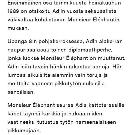
Ensimmäinen osa tammikuusta heinäkuuhun
1989 on otsikoitu Adiin vuosia seksuaalista
väkivaltaa kohdistavan Monsieur Éléphantin
mukaan.
Upanga 8:n pohjakerroksessa, Adin alakerran
naapurissa asuu toinen diplomaattiperhe,
jonka luokse Monsieur Éléphant on muuttanut.
Adin isän tavoin hänkin rakastaa sanoja. Hän
lumoaa aikuisilta aiemmin vain toruja ja
moitteita saaneen pikkutytön suloisilla
sanoillaan.
Monsieur Éléphant seuraa Adia kattoterassille
kädet täynnä karkkia ja haluaa niiden
vastineeksi tutustua tytön hameenalaiseen
pikkumajaan.