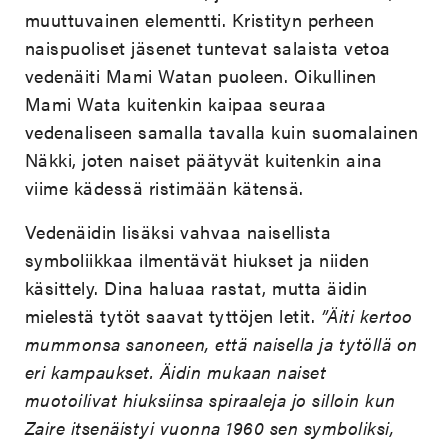
muuttuvainen elementti. Kristityn perheen
naispuoliset jäsenet tuntevat salaista vetoa
vedenäiti Mami Watan puoleen. Oikullinen
Mami Wata kuitenkin kaipaa seuraa
vedenaliseen samalla tavalla kuin suomalainen
Näkki, joten naiset päätyvät kuitenkin aina
viime kädessä ristimään kätensä.
Vedenäidin lisäksi vahvaa naisellista
symboliikkaa ilmentävät hiukset ja niiden
käsittely. Dina haluaa rastat, mutta äidin
mielestä tytöt saavat tyttöjen letit.
”Äiti kertoo
mummonsa sanoneen, että naisella ja tytöllä on
eri kampaukset. Äidin mukaan naiset
muotoilivat hiuksiinsa spiraaleja jo silloin kun
Zaire itsenäistyi vuonna 1960 sen symboliksi,