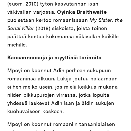
(suom. 2010) tytön kasvutarinan isän
väkivallan varjossa.
Oyinka Braithwaite
puolestaan kertoo romaanissaan
My Sister, the
Serial Killer
(2018) siskoista, joista toinen
päättää kostaa kokemansa väkivallan kaikille
miehille.
Kansannousuja ja myyttisiä tarinoita
Mpoyi on koonnut Adin perheen sukupuun
romaaninsa alkuun. Lukija joutuu palaamaan
siihen melko usein, jos mielii keikkua mukana
niiden pikkupurojen virrassa, jotka lopulta
yhdessä laskevat Adin isän ja äidin sukujen
kuohuvaiseen koskeen.
Mpoyi on koonnut romaaniin tansanialaisen