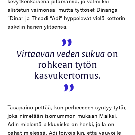
kevytkenkäisenä pitämänsä, jo valmiiksi
alistetun vaimonsa, mutta tyttöset Dinanga
”Dina” ja Thsadi ”Adi” hyppelevät vielä ketterin
askelin hänen ylitsensä.
Virtaavan veden sukua
on
rohkean tytön
kasvukertomus.
Tasapaino pettää, kun perheeseen syntyy tytär,
joka nimetään isomummon mukaan Maiksi.
Adin mielestä pikkusisko on henki, jolla on
pahat mielessä. Adi toivoisikin, että vauvoille