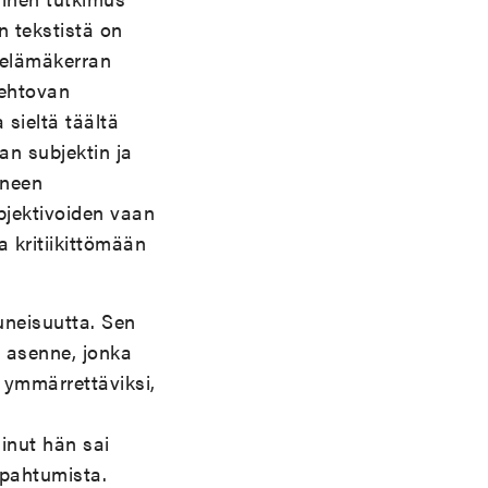
n tekstistä on
 elämäkerran
iehtovan
 sieltä täältä
an subjektin ja
aneen
bjektivoiden vaan
 kritiikittömään
uneisuutta. Sen
n asenne, jonka
 ymmärrettäviksi,
inut hän sai
apahtumista.