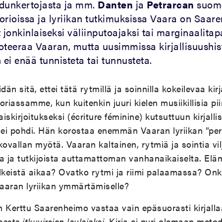
sadunkertojasta ja mm.
Danten
ja
Petrarcan
suome
storioissa ja lyriikan tutkimuksissa Vaara on Saa
jonkinlaiseksi väliinputoajaksi tai marginaalitap
teeraa Vaaran, mutta uusimmissa kirjallisuushis
ei enää tunnisteta tai tunnusteta.
dän sitä, ettei tätä rytmillä ja soinnilla kokeilevaa kirj
toriassamme, kun kuitenkin juuri kielen musiikillisia pii
 naiskirjoitukseksi (écriture féminine) kutsuttuun kirja
ei pohdi. Hän korostaa enemmän Vaaran lyriikan ”peri
vallan myötä. Vaaran kaltainen, rytmiä ja sointia vilj
sta ja tutkijoista auttamattoman vanhanaikaiselta. El
lkeistä aikaa? Ovatko rytmi ja riimi palaamassa? Onk
Vaaran lyriikan ymmärtämiselle?
n Kerttu Saarenheimo vastaa vain epäsuorasti kirjall
sta itkuvirsien laulajaksi
. Kirja ei pyri olemaan meto