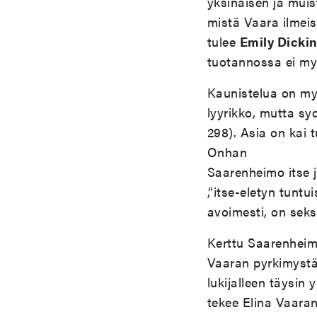
yksinäisen ja muis
mistä Vaara ilmeis
tulee
Emily Dicki
tuotannossa ei my
Kaunistelua on myö
lyyrikko, mutta s
298). Asia on kai 
Onhan
Saarenheimo itse j
,”itse-eletyn tuntu
avoimesti, on seks
Kerttu Saarenheim
Vaaran pyrkimystä 
lukijalleen täysin
tekee Elina Vaaran