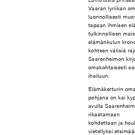
Vaaran lyriikan om
luonnollisesti muo
tapaan ihmisen el
tulkinnallisen mai
elämänkulun krono-
kohteen välisiä ra
Saarenheimon kirjo
omakohtaisesti sor
ihailuun.
Elämäkerturin oma
pohjana on kai kyp
avulla Saarenheimo
rikastamaan
kohdettaan ja houk
vietellyksi etsimä