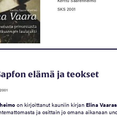
Kerttu Saarenheimo
SKS 2001
apfon elämä ja teokset
.2001
nheimo
on kirjoittanut kauniin kirjan
Elina Vaaras
untemattomasta ja osittain jo omana aikanaan un