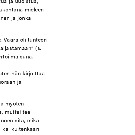
tua ja uudistua,
ilukohtana mieleen
inen ja jonka
a Vaara oli tunteen
aljastamaan” (s.
ertoilmaisuna.
ten hän kirjoittaa
suoraan ja
oa myöten –
, muttei tee
anoen sitä, mikä
i kai kuitenkaan