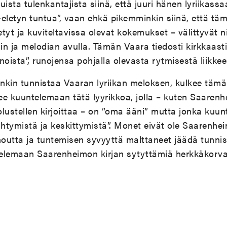
ista tulenkantajista siinä, että juuri hänen lyriikassaa
e-eletyn tuntua”, vaan ehkä pikemminkin siinä, että tä
tyt ja kuviteltavissa olevat kokemukset – välittyvä
n ja melodian avulla. Tämän Vaara tiedosti kirkkaasti;
unoista”, runojensa pohjalla olevasta rytmisestä liikkee
nkin tunnistaa Vaaran lyriikan meloksen, kulkee täm
ee kuuntelemaan tätä lyyrikkoa, jolla – kuten Saaren
lustellen kirjoittaa – on ”oma ääni” mutta jonka kuunt
ähtymistä ja keskittymistä”. Monet eivät ole Saarenheim
outta ja tuntemisen syvyyttä malttaneet jäädä tunni
elemaan Saarenheimon kirjan sytyttämiä herkkäkorv