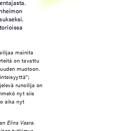
ntajasta.
renheimon
aukseksi.
torioissa
ailijaa mainita
rteitä on tavattu
llisuuden muotoon.
nteisyyttä”;
elevä runoilija on
ämmekö nyt siis
o aika nyt
aan
Elina Vaara.
dinen tutkimus