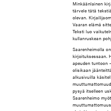
Minkäänlainen kirja
tärvele tätä teksti
olevan. Kirjailija
Vaaran elämä sitt
Teksti luo vaikut
kullanruskean poh
Saarenheimolla on
kirjoituksessaan. 
apeuden tuntoon – 
olisikaan jäänteit
alkusivuilla käsit
muuttumattomuuden 
pysyä itselleen usk
Saarenheimo myötäi
muuttumattomuus t