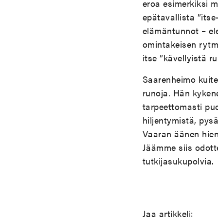
eroa esimerkiksi mu
epätavallista ”its
elämäntunnot – ele
omintakeisen rytmi
itse ”kävellyistä r
Saarenheimo kuite
runoja. Hän kyken
tarpeettomasti puo
hiljentymistä, pys
Vaaran äänen hien
Jäämme siis odott
tutkijasukupolvia.
Jaa artikkeli: