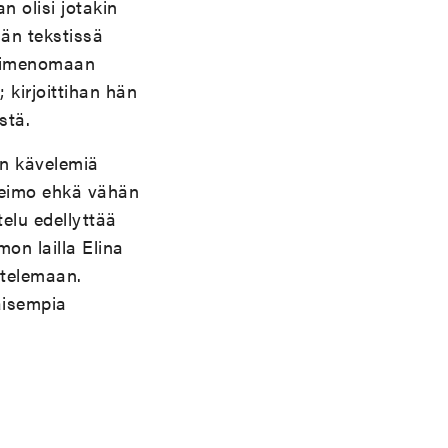
n olisi jotakin
män tekstissä
t nimenomaan
 kirjoittihan hän
stä.
än kävelemiä
heimo ehkä vähän
elu edellyttää
on lailla Elina
stelemaan.
aisempia