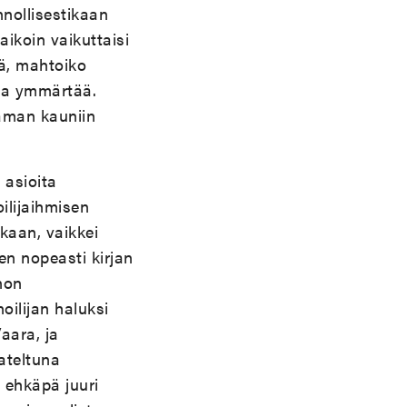
nnollisestikaan
paikoin vaikuttaisi
tä, mahtoiko
taa ymmärtää.
saman kauniin
 asioita
ilijaihmisen
kaan, vaikkei
en nopeasti kirjan
non
ilijan haluksi
Vaara, ja
ateltuna
 ehkäpä juuri