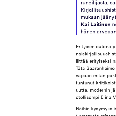
runoilijasta, 
Kirjallisuushi
mukaan jäänyt 
Kai Laitinen
no
hänen arvoaan 
Erityisen outona pi
naiskirjallisuushis
liittää erityiseksi
Tätä Saarenheimo 
vapaan mitan pakko
tuntunut kriitikoi
uutta, modernin jä
otollisempi Elina 
Näihin kysymyksii
Lumotusta prinsessa