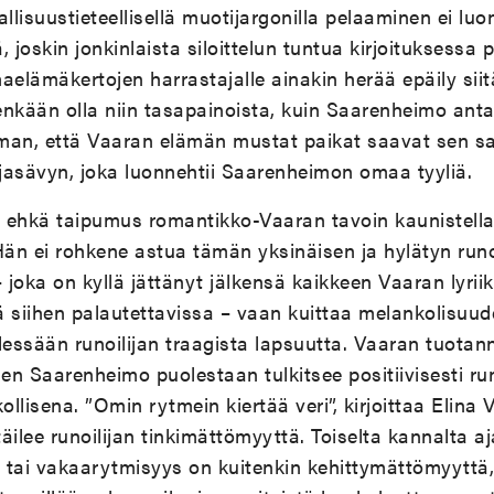
llisuustieteellisellä muotijargonilla pelaaminen ei luo
ä, joskin jonkinlaista siloittelun tuntua kirjoituksessa 
omaelämäkertojen harrastajalle ainakin herää epäily sii
enkään olla niin tasapainoista, kuin Saarenheimo an
elman, että Vaaran elämän mustat paikat saavat sen 
jasävyn, joka luonnehtii Saarenheimon omaa tyyliä.
 ehkä taipumus romantikko-Vaaran tavoin kaunistella
Hän ei rohkene astua tämän yksinäisen ja hylätyn runo
joka on kyllä jättänyt jälkensä kaikkeen Vaaran lyriik
tä siihen palautettavissa – vaan kuittaa melankolisuud
ellessään runoilijan traagista lapsuutta. Vaaran tuotan
Saarenheimo puolestaan tulkitsee positiivisesti runo
ollisena. ”Omin rytmein kiertää veri”, kirjoittaa Elina 
lee runoilijan tinkimättömyyttä. Toiselta kannalta aj
ai vakaarytmisyys on kuitenkin kehittymättömyyttä,