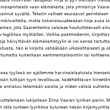
inaispiirteistä vaan elämäkerta, jota ymmärrys Vaara
vannut syvältä. Tekstin vaiheet seuraavat perinteisen
ämänvaiheita, mutta kokonaisuudessaan kirja avaa k
seman, jota Saarenheimo valaisee houkuttelevasti aina
logiikkaa myötäillen. Vaikka postmodernin, kirjoittav
joja häivyttävän elämäkertatyylin ei voi sanoa tartutt
itusta, hän ei kirjoita vähääkään ulkokohtaisesti ja o
tumatta kuitenkaan sentimentalisointiin tai kohteensa
ssa tyylissä on ajallemme harvinaislaatuista hienost
sän tutkijan tyyni levollisuus, kadehdittavan kiireetö
 onnistuu tekemään asioita ja niiden välisiä suhteita
uttelemaan lukijoitaan Elina Vaaran lyriikan pariin. M
än tätä tunteen lyyrikkoa kuluneen kesän kirjamyyntit