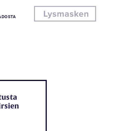
MADOSTA
tusta
irsien