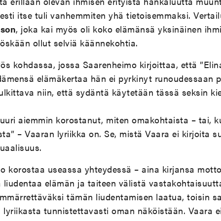
ta erillään olevan ihmisen erityistä hankaluutta muun
esti itse tuli vanhemmiten yhä tietoisemmaksi. Verta
nson
, joka kai myös oli koko elämänsä yksinäinen ihm
öskään ollut selviä käännekohtia.
s kohdassa, jossa Saarenheimo kirjoittaa, että ”Elin
ydämensä elämäkertaa hän ei pyrkinyt runoudessaan p
tulkittava niin, että sydäntä käytetään tässä seksin ki
uuri aiemmin korostanut, miten omakohtaista – tai, ku
ista” – Vaaran lyriikka on. Se, mistä Vaara ei kirjoita 
uaalisuus.
o korostaa useassa yhteydessä – aina kirjansa mott
liudentaa elämän ja taiteen välistä vastakohtaisuutta
 ymmärrettäväksi tämän liudentamisen laatua, toisin s
 lyriikasta tunnistettavasti oman näköistään. Vaara e