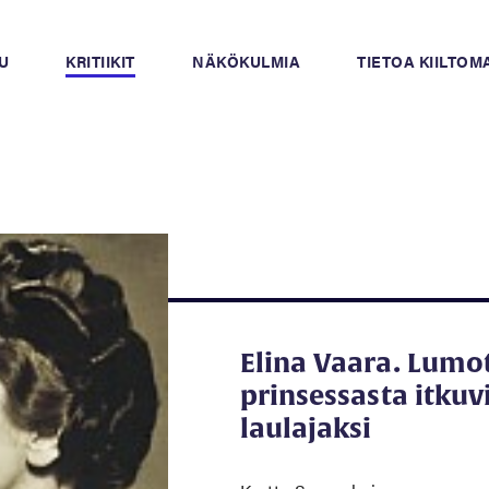
U
KRITIIKIT
NÄKÖKULMIA
TIETOA KIILTO
Elina Vaara. Lumo
prinsessasta itkuv
laulajaksi