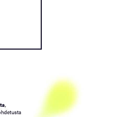
ta
,
ohdetusta