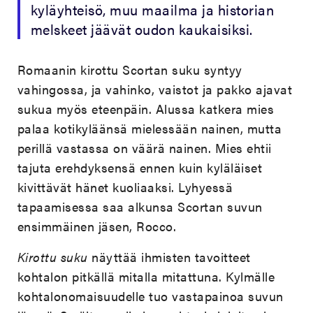
kyläyhteisö, muu maailma ja historian
melskeet jäävät oudon kaukaisiksi.
Romaanin kirottu Scortan suku syntyy
vahingossa, ja vahinko, vaistot ja pakko ajavat
sukua myös eteenpäin. Alussa katkera mies
palaa kotikyläänsä mielessään nainen, mutta
perillä vastassa on väärä nainen. Mies ehtii
tajuta erehdyksensä ennen kuin kyläläiset
kivittävät hänet kuoliaaksi. Lyhyessä
tapaamisessa saa alkunsa Scortan suvun
ensimmäinen jäsen, Rocco.
Kirottu suku
näyttää ihmisten tavoitteet
kohtalon pitkällä mitalla mitattuna. Kylmälle
kohtalonomaisuudelle tuo vastapainoa suvun