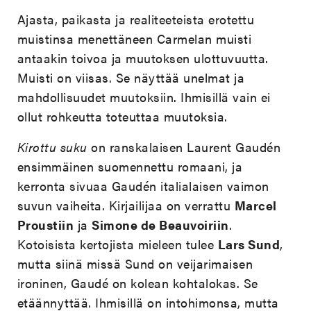
Ajasta, paikasta ja realiteeteista erotettu
muistinsa menettäneen Carmelan muisti
antaakin toivoa ja muutoksen ulottuvuutta.
Muisti on viisas. Se näyttää unelmat ja
mahdollisuudet muutoksiin. Ihmisillä vain ei
ollut rohkeutta toteuttaa muutoksia.
Kirottu suku
on ranskalaisen Laurent Gaudén
ensimmäinen suomennettu romaani, ja
kerronta sivuaa Gaudén italialaisen vaimon
suvun vaiheita. Kirjailijaa on verrattu
Marcel
Proustiin
ja
Simone de Beauvoiriin
.
Kotoisista kertojista mieleen tulee
Lars Sund
,
mutta siinä missä Sund on veijarimaisen
ironinen, Gaudé on kolean kohtalokas. Se
etäännyttää. Ihmisillä on intohimonsa, mutta