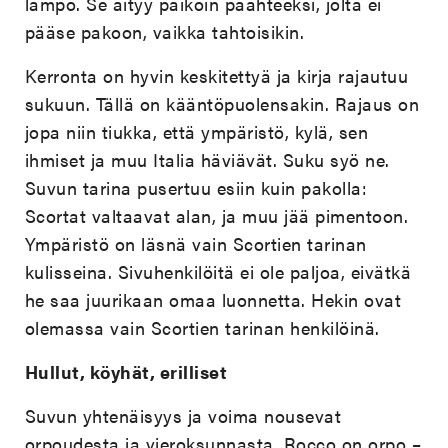
lämpö. Se äityy paikoin paahteeksi, jolta ei
pääse pakoon, vaikka tahtoisikin.
Kerronta on hyvin keskitettyä ja kirja rajautuu
sukuun. Tällä on kääntöpuolensakin. Rajaus on
jopa niin tiukka, että ympäristö, kylä, sen
ihmiset ja muu Italia häviävät. Suku syö ne.
Suvun tarina pusertuu esiin kuin pakolla:
Scortat valtaavat alan, ja muu jää pimentoon.
Ympäristö on läsnä vain Scortien tarinan
kulisseina. Sivuhenkilöitä ei ole paljoa, eivätkä
he saa juurikaan omaa luonnetta. Hekin ovat
olemassa vain Scortien tarinan henkilöinä.
Hullut, köyhät, erilliset
Suvun yhtenäisyys ja voima nousevat
orpoudesta ja vieroksunnasta. Rocco on orpo –