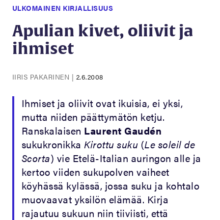
ULKOMAINEN KIRJALLISUUS
Apulian kivet, oliivit ja
ihmiset
IIRIS PAKARINEN
|
2.6.2008
Ihmiset ja oliivit ovat ikuisia, ei yksi,
mutta niiden päättymätön ketju.
Ranskalaisen
Laurent Gaudén
sukukronikka
Kirottu suku
(
Le soleil de
Scorta
) vie Etelä-Italian auringon alle ja
kertoo viiden sukupolven vaiheet
köyhässä kylässä, jossa suku ja kohtalo
muovaavat yksilön elämää. Kirja
rajautuu sukuun niin tiiviisti, että