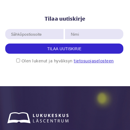
Tilaa uutiskirje
TILAA UUTISKIRJE
Olen lukenut ja hyväksyn
tietosuojaselosteen