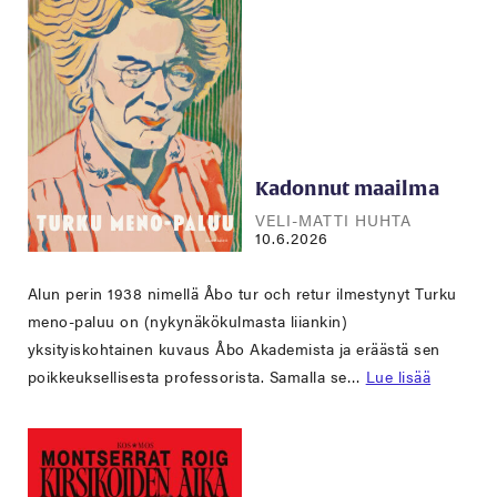
Kadonnut maailma
VELI-MATTI HUHTA
10.6.2026
Alun perin 1938 nimellä Åbo tur och retur ilmestynyt Turku
meno-paluu on (nykynäkökulmasta liiankin)
yksityiskohtainen kuvaus Åbo Akademista ja eräästä sen
poikkeuksellisesta professorista. Samalla se…
Lue lisää