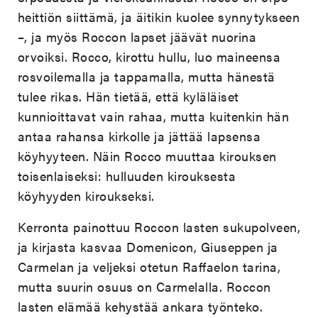
heittiön siittämä, ja äitikin kuolee synnytykseen
–, ja myös Roccon lapset jäävät nuorina
orvoiksi. Rocco, kirottu hullu, luo maineensa
rosvoilemalla ja tappamalla, mutta hänestä
tulee rikas. Hän tietää, että kyläläiset
kunnioittavat vain rahaa, mutta kuitenkin hän
antaa rahansa kirkolle ja jättää lapsensa
köyhyyteen. Näin Rocco muuttaa kirouksen
toisenlaiseksi: hulluuden kirouksesta
köyhyyden kiroukseksi.
Kerronta painottuu Roccon lasten sukupolveen,
ja kirjasta kasvaa Domenicon, Giuseppen ja
Carmelan ja veljeksi otetun Raffaelon tarina,
mutta suurin osuus on Carmelalla. Roccon
lasten elämää kehystää ankara työnteko.