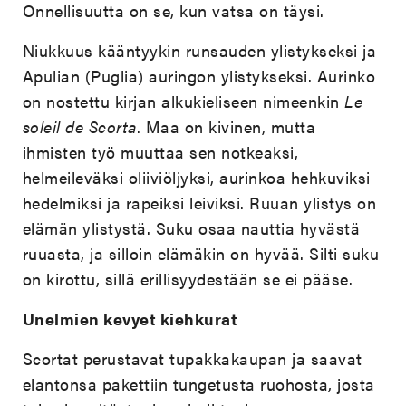
Onnellisuutta on se, kun vatsa on täysi.
Niukkuus kääntyykin runsauden ylistykseksi ja
Apulian (Puglia) auringon ylistykseksi. Aurinko
on nostettu kirjan alkukieliseen nimeenkin
Le
soleil de Scorta
. Maa on kivinen, mutta
ihmisten työ muuttaa sen notkeaksi,
helmeileväksi oliiviöljyksi, aurinkoa hehkuviksi
hedelmiksi ja rapeiksi leiviksi. Ruuan ylistys on
elämän ylistystä. Suku osaa nauttia hyvästä
ruuasta, ja silloin elämäkin on hyvää. Silti suku
on kirottu, sillä erillisyydestään se ei pääse.
Unelmien kevyet kiehkurat
Scortat perustavat tupakkakaupan ja saavat
elantonsa pakettiin tungetusta ruohosta, josta