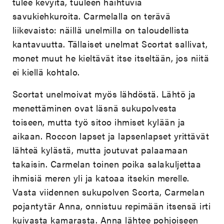
tulee kevyitä, tuuleen haihtuvia
savukiehkuroita. Carmelalla on terävä
liikevaisto: näillä unelmilla on taloudellista
kantavuutta. Tällaiset unelmat Scortat sallivat,
monet muut he kieltävät itse itseltään, jos niitä
ei kiellä kohtalo.
Scortat unelmoivat myös lähdöstä. Lähtö ja
menettäminen ovat läsnä sukupolvesta
toiseen, mutta työ sitoo ihmiset kylään ja
aikaan. Roccon lapset ja lapsenlapset yrittävät
lähteä kylästä, mutta joutuvat palaamaan
takaisin. Carmelan toinen poika salakuljettaa
ihmisiä meren yli ja katoaa itsekin merelle.
Vasta viidennen sukupolven Scorta, Carmelan
pojantytär Anna, onnistuu repimään itsensä irti
kuivasta kamarasta. Anna lähtee pohjoiseen