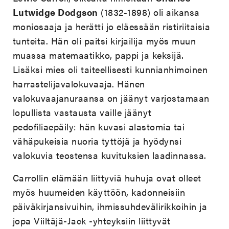
Lutwidge Dodgson
(1832-1898) oli aikansa
moniosaaja ja herätti jo eläessään ristiriitaisia
tunteita. Hän oli paitsi kirjailija myös muun
muassa matemaatikko, pappi ja keksijä.
Lisäksi mies oli taiteellisesti kunnianhimoinen
harrastelijavalokuvaaja. Hänen
valokuvaajanuraansa on jäänyt varjostamaan
lopullista vastausta vaille jäänyt
pedofiliaepäily: hän kuvasi alastomia tai
vähäpukeisia nuoria tyttöjä ja hyödynsi
valokuvia teostensa kuvituksien laadinnassa.
Carrollin elämään liittyviä huhuja ovat olleet
myös huumeiden käyttöön, kadonneisiin
päiväkirjansivuihin, ihmissuhdevälirikkoihin ja
jopa Viiltäjä-Jack -yhteyksiin liittyvät