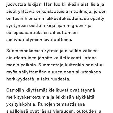
juovuttaa lukijan. Hän luo kiihkeän aistillisia ja
aistit ylittäviä erikoislaatuisia maailmoja, joiden
on tosin hieman mielikuvituksettomasti epäilty
syntyneen osittain kirjailijan migreeni- ja
epilepsiasairauksien aiheuttamien
aistivääristymien sivutuotteina.
Suomennoksessa rytmin ja sisällön välinen
ainutlaatuinen jännite valitettavasti katoaa
monin paikoin. Suomentaja kuitenkin onnistuu
myös säilyttämään suuren osan alkuteoksen
herkkyydestä ja taituruudesta.
Carrollin käyttämät kielikuvat ovat täynnä
merkityskerrostumia ja leikkisän älykkäitä
yksityiskohtia. Runojen temaattisissa
sisällöissä ovat läsnä vierauden, outouden ja