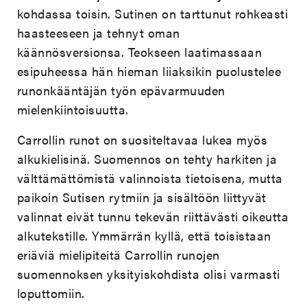
kohdassa toisin. Sutinen on tarttunut rohkeasti
haasteeseen ja tehnyt oman
käännösversionsa. Teokseen laatimassaan
esipuheessa hän hieman liiaksikin puolustelee
runonkääntäjän työn epävarmuuden
mielenkiintoisuutta.
Carrollin runot on suositeltavaa lukea myös
alkukielisinä. Suomennos on tehty harkiten ja
välttämättömistä valinnoista tietoisena, mutta
paikoin Sutisen rytmiin ja sisältöön liittyvät
valinnat eivät tunnu tekevän riittävästi oikeutta
alkutekstille. Ymmärrän kyllä, että toisistaan
eriäviä mielipiteitä Carrollin runojen
suomennoksen yksityiskohdista olisi varmasti
loputtomiin.