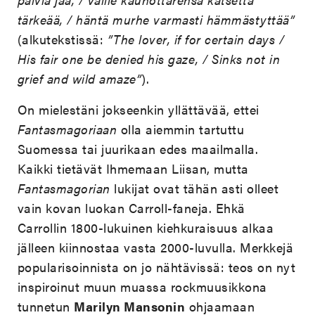
tärkeää, / häntä murhe varmasti hämmästyttää”
(alkutekstissä:
”The lover, if for certain days /
His fair one be denied his gaze, / Sinks not in
grief and wild amaze”
).
On mielestäni jokseenkin yllättävää, ettei
Fantasmagoriaan
olla aiemmin tartuttu
Suomessa tai juurikaan edes maailmalla.
Kaikki tietävät Ihmemaan Liisan, mutta
Fantasmagorian
lukijat ovat tähän asti olleet
vain kovan luokan Carroll-faneja. Ehkä
Carrollin 1800-lukuinen kiehkuraisuus alkaa
jälleen kiinnostaa vasta 2000-luvulla. Merkkejä
popularisoinnista on jo nähtävissä: teos on nyt
inspiroinut muun muassa rockmuusikkona
tunnetun
Marilyn Mansonin
ohjaamaan