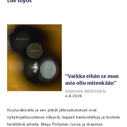
Lue myös
’’Vaikka eihän se mun
asia ollu mitenkään’’
ANNIINA MERONEN
4.8.2026
Kouluväkivalta ja sen pitkät jälkivaikutukset ovat
nykykirjallisuudessa näkyviä, laajasti keskusteltuja ja tunteita
herättäviä aiheita. Maiju Pohjolan runoa ja draamaa