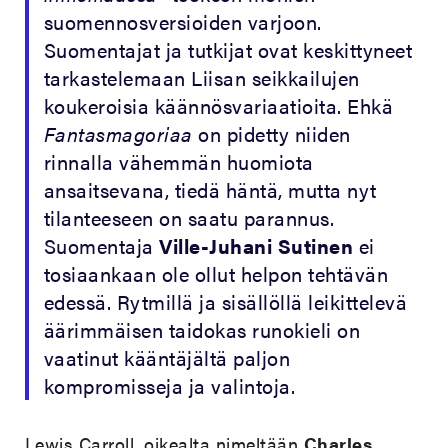
suomennosversioiden varjoon.
Suomentajat ja tutkijat ovat keskittyneet
tarkastelemaan Liisan seikkailujen
koukeroisia käännösvariaatioita. Ehkä
Fantasmagoriaa
on pidetty niiden
rinnalla vähemmän huomiota
ansaitsevana, tiedä häntä, mutta nyt
tilanteeseen on saatu parannus.
Suomentaja
Ville-Juhani Sutinen
ei
tosiaankaan ole ollut helpon tehtävän
edessä. Rytmillä ja sisällöllä leikittelevä
äärimmäisen taidokas runokieli on
vaatinut kääntäjältä paljon
kompromisseja ja valintoja.
Lewis Carroll, oikealta nimeltään
Charles