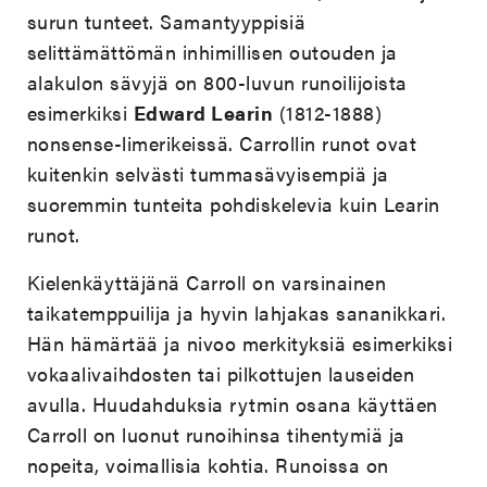
surun tunteet. Samantyyppisiä
selittämättömän inhimillisen outouden ja
alakulon sävyjä on 800-luvun runoilijoista
esimerkiksi
Edward Learin
(1812-1888)
nonsense-limerikeissä. Carrollin runot ovat
kuitenkin selvästi tummasävyisempiä ja
suoremmin tunteita pohdiskelevia kuin Learin
runot.
Kielenkäyttäjänä Carroll on varsinainen
taikatemppuilija ja hyvin lahjakas sananikkari.
Hän hämärtää ja nivoo merkityksiä esimerkiksi
vokaalivaihdosten tai pilkottujen lauseiden
avulla. Huudahduksia rytmin osana käyttäen
Carroll on luonut runoihinsa tihentymiä ja
nopeita, voimallisia kohtia. Runoissa on