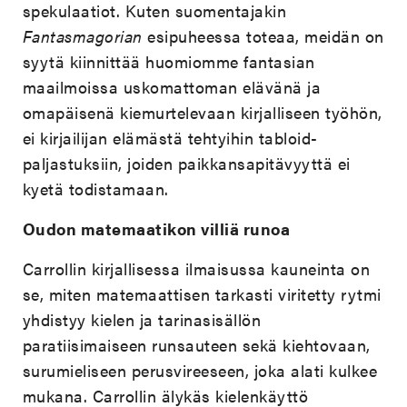
spekulaatiot. Kuten suomentajakin
Fantasmagorian
esipuheessa toteaa, meidän on
syytä kiinnittää huomiomme fantasian
maailmoissa uskomattoman elävänä ja
omapäisenä kiemurtelevaan kirjalliseen työhön,
ei kirjailijan elämästä tehtyihin tabloid-
paljastuksiin, joiden paikkansapitävyyttä ei
kyetä todistamaan.
Oudon matemaatikon villiä runoa
Carrollin kirjallisessa ilmaisussa kauneinta on
se, miten matemaattisen tarkasti viritetty rytmi
yhdistyy kielen ja tarinasisällön
paratiisimaiseen runsauteen sekä kiehtovaan,
surumieliseen perusvireeseen, joka alati kulkee
mukana. Carrollin älykäs kielenkäyttö