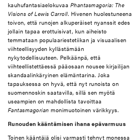
kauhufantasiaelokuvaa
Phantasmagoria: The
Visions of Lewis Carroll
. Hivenen huolestuneena
toivon, että runojen alkuperäiset nyanssit edes
jollain tapaa erottuisivat, kun aiheisto
temmataan populaariestetiikan ja visuaalisen
viihteellisyyden kyllästämään
nykytodellisuuteen. Pelkäänpä, että
viihteellistettäessä pääosaan nousee kirjailijan
skandaalinkäryinen elämäntarina. Joka
tapauksessa on hyvä, että nyt runoista on
suomennoskin saatavilla, sillä sen myötä
useampien on mahdollista tavoittaa
Fantasmagorian
monimuotoinen värikkyys.
Runouden kääntämisen ihana epävarmuus
Toinen kääntäjä olisi varmasti tehnyt monessa