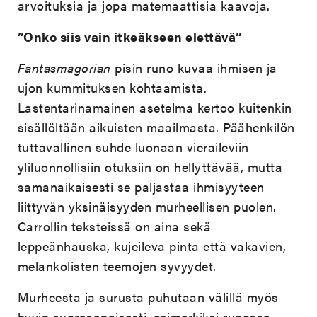
arvoituksia ja jopa matemaattisia kaavoja.
”Onko siis vain itkeäkseen elettävä”
Fantasmagorian
pisin runo kuvaa ihmisen ja
ujon kummituksen kohtaamista.
Lastentarinamainen asetelma kertoo kuitenkin
sisällöltään aikuisten maailmasta. Päähenkilön
tuttavallinen suhde luonaan vieraileviin
yliluonnollisiin otuksiin on hellyttävää, mutta
samanaikaisesti se paljastaa ihmisyyteen
liittyvän yksinäisyyden murheellisen puolen.
Carrollin teksteissä on aina sekä
leppeänhauska, kujeileva pinta että vakavien,
melankolisten teemojen syvyydet.
Murheesta ja surusta puhutaan välillä myös
hyvin suorasanaisesti, esimerkiksi runossa