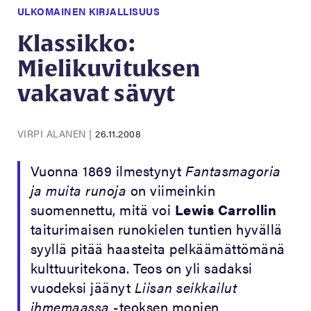
ULKOMAINEN KIRJALLISUUS
Klassikko:
Mielikuvituksen
vakavat sävyt
VIRPI ALANEN
|
26.11.2008
Vuonna 1869 ilmestynyt
Fantasmagoria
ja muita runoja
on viimeinkin
suomennettu, mitä voi
Lewis Carrollin
taiturimaisen runokielen tuntien hyvällä
syyllä pitää haasteita pelkäämättömänä
kulttuuritekona. Teos on yli sadaksi
vuodeksi jäänyt
Liisan seikkailut
ihmemaassa
-teoksen monien