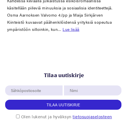
Kahdessa keväällä julkaistussa esikoisromaanissa
käsitellään piileviä minuuksia ja sosiaalisia identiteettejä.
Osma Aarnoksen Valvomo 4/pp ja Maija Sirkjärven
Kiinteistö kuvaavat päähenkilöidensä yrityksiä sopeutua
ympäristöön silloinkin, kun…
Lue lisää
Tilaa uutiskirje
TILAA UUTISKIRJE
Olen lukenut ja hyväksyn
tietosuojaselosteen