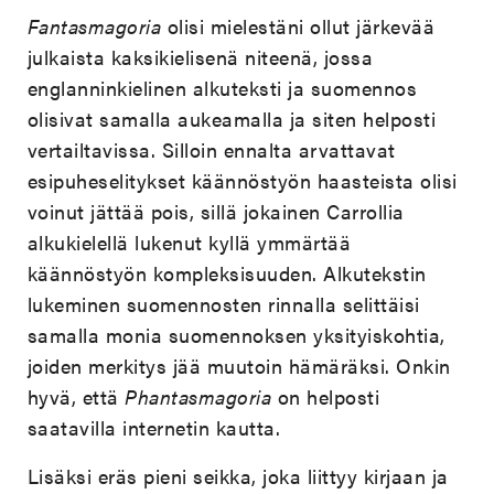
Fantasmagoria
olisi mielestäni ollut järkevää
julkaista kaksikielisenä niteenä, jossa
englanninkielinen alkuteksti ja suomennos
olisivat samalla aukeamalla ja siten helposti
vertailtavissa. Silloin ennalta arvattavat
esipuheselitykset käännöstyön haasteista olisi
voinut jättää pois, sillä jokainen Carrollia
alkukielellä lukenut kyllä ymmärtää
käännöstyön kompleksisuuden. Alkutekstin
lukeminen suomennosten rinnalla selittäisi
samalla monia suomennoksen yksityiskohtia,
joiden merkitys jää muutoin hämäräksi. Onkin
hyvä, että
Phantasmagoria
on helposti
saatavilla internetin kautta.
Lisäksi eräs pieni seikka, joka liittyy kirjaan ja