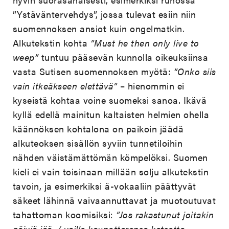
”Ystäväntervehdys”, jossa tulevat esiin niin
suomennoksen ansiot kuin ongelmatkin.
Alkutekstin kohta
”Must he then only live to
weep”
tuntuu pääsevän kunnolla oikeuksiinsa
vasta Sutisen suomennoksen myötä:
”Onko siis
vain itkeäkseen elettävä”
– hienommin ei
kyseistä kohtaa voine suomeksi sanoa. Ikävä
kyllä edellä mainitun kaltaisten helmien ohella
käännöksen kohtalona on paikoin jäädä
alkuteoksen sisällön syviin tunnetiloihin
nähden väistämättömän kömpelöksi. Suomen
kieli ei vain toisinaan millään solju alkutekstin
tavoin, ja esimerkiksi ä-vokaaliin päättyvät
säkeet lähinnä vaivaannuttavat ja muotoutuvat
tahattoman koomisiksi:
”Jos rakastunut joitakin
päiviä jää, / vaille kaunottarensa katsetta