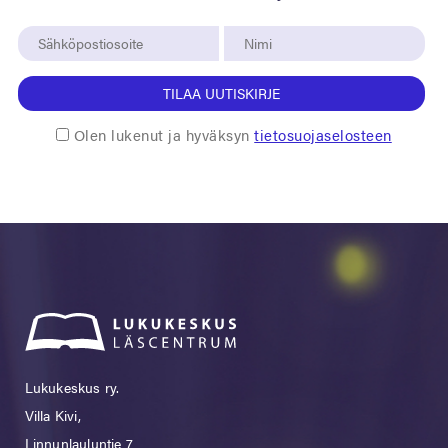
TILAA UUTISKIRJE
Olen lukenut ja hyväksyn
tietosuojaselosteen
Lukukeskus ry.
Villa Kivi,
Linnunlauluntie 7