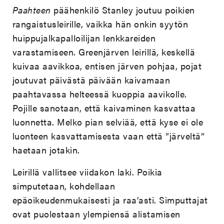
Paahteen
päähenkilö Stanley joutuu poikien
rangaistusleirille, vaikka hän onkin syytön
huippujalkapalloilijan lenkkareiden
varastamiseen. Greenjärven leirillä, keskellä
kuivaa aavikkoa, entisen järven pohjaa, pojat
joutuvat päivästä päivään kaivamaan
paahtavassa helteessä kuoppia aavikolle.
Pojille sanotaan, että kaivaminen kasvattaa
luonnetta. Melko pian selviää, että kyse ei ole
luonteen kasvattamisesta vaan että ”järveltä”
haetaan jotakin.
Leirillä vallitsee viidakon laki. Poikia
simputetaan, kohdellaan
epäoikeudenmukaisesti ja raa’asti. Simputtajat
ovat puolestaan ylempiensä alistamisen