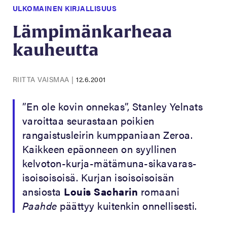
ULKOMAINEN KIRJALLISUUS
Lämpimänkarheaa
kauheutta
RIITTA VAISMAA
|
12.6.2001
”En ole kovin onnekas”, Stanley Yelnats
varoittaa seurastaan poikien
rangaistusleirin kumppaniaan Zeroa.
Kaikkeen epäonneen on syyllinen
kelvoton-kurja-mätämuna-sikavaras-
isoisoisoisä. Kurjan isoisoisoisän
ansiosta
Louis Sacharin
romaani
Paahde
päättyy kuitenkin onnellisesti.