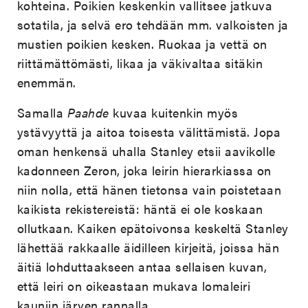
kohteina. Poikien keskenkin vallitsee jatkuva
sotatila, ja selvä ero tehdään mm. valkoisten ja
mustien poikien kesken. Ruokaa ja vettä on
riittämättömästi, likaa ja väkivaltaa sitäkin
enemmän.
Samalla
Paahde
kuvaa kuitenkin myös
ystävyyttä ja aitoa toisesta välittämistä. Jopa
oman henkensä uhalla Stanley etsii aavikolle
kadonneen Zeron, joka leirin hierarkiassa on
niin nolla, että hänen tietonsa vain poistetaan
kaikista rekistereistä: häntä ei ole koskaan
ollutkaan. Kaiken epätoivonsa keskeltä Stanley
lähettää rakkaalle äidilleen kirjeitä, joissa hän
äitiä lohduttaakseen antaa sellaisen kuvan,
että leiri on oikeastaan mukava lomaleiri
kauniin järven rannalla.