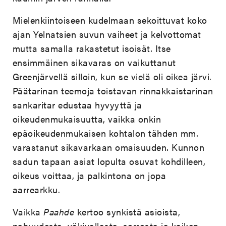
Mielenkiintoiseen kudelmaan sekoittuvat koko
ajan Yelnatsien suvun vaiheet ja kelvottomat
mutta samalla rakastetut isoisät. Itse
ensimmäinen sikavaras on vaikuttanut
Greenjärvellä silloin, kun se vielä oli oikea järvi.
Päätarinan teemoja toistavan rinnakkaistarinan
sankaritar edustaa hyvyyttä ja
oikeudenmukaisuutta, vaikka onkin
epäoikeudenmukaisen kohtalon tähden mm.
varastanut sikavarkaan omaisuuden. Kunnon
sadun tapaan asiat lopulta osuvat kohdilleen,
oikeus voittaa, ja palkintona on jopa
aarrearkku.
Vaikka
Paahde
kertoo synkistä asioista,
pahuudesta, väkivallasta, sorrosta ja kaiken