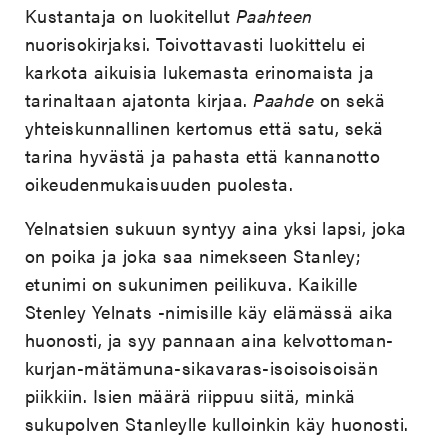
Kustantaja on luokitellut
Paahteen
nuorisokirjaksi. Toivottavasti luokittelu ei
karkota aikuisia lukemasta erinomaista ja
tarinaltaan ajatonta kirjaa.
Paahde
on sekä
yhteiskunnallinen kertomus että satu, sekä
tarina hyvästä ja pahasta että kannanotto
oikeudenmukaisuuden puolesta.
Yelnatsien sukuun syntyy aina yksi lapsi, joka
on poika ja joka saa nimekseen Stanley;
etunimi on sukunimen peilikuva. Kaikille
Stenley Yelnats -nimisille käy elämässä aika
huonosti, ja syy pannaan aina kelvottoman-
kurjan-mätämuna-sikavaras-isoisoisoisän
piikkiin. Isien määrä riippuu siitä, minkä
sukupolven Stanleylle kulloinkin käy huonosti.