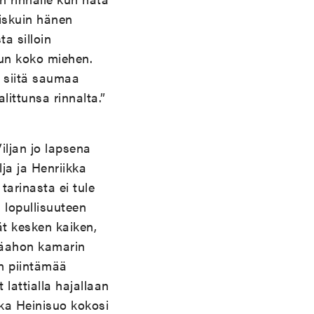
niskuin hänen
a silloin
uun koko miehen.
i siitä saumaa
ittunsa rinnalta.”
iljan jo lapsena
ja ja Henriikka
arinasta ei tule
 lopullisuuteen
ät kesken kaiken,
läahon kamarin
en piintämää
 lattialla hajallaan
kka Heinisuo kokosi