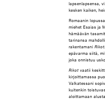
lapsenlapsensa, vi
kesken kaiken, hei
Romaanin lopussa jä
miehet Esaias ja M
hämäävän tasamitta
tarinansa mahdoll
rakentamani
Rikot
epävarma siitä, mi
joka onnistuu usko
Rikot
vaatii keskit
kirjoittamassa puol
Valkatessani sopiv
kuitenkin toistuv
aloittamaan alusta 