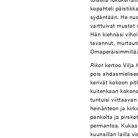
kopahteli päistikk
sydäntään. He nuok
varttuivat mustat 
Hän kiehnäsi vihoi
tavannut, murtautu
Omaperäisimmillään
Rikot
kertoo Vilja 
pois ahdasmielises
kerivät kokoon pit
kuitenkaan kokonai
tuntuisi viittaava
heinänteon ja kir
pankolta ja pirsko
permantoa. Kukaan e
kuunsillan lailla 