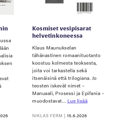
min
Kosmiset vesipisarat
helvetinkoneessa
tussa
Klaus Maunukselan
lään
tähänastinen romaanituotanto
alisia
koostuu kolmesta teoksesta,
noksen
joita voi tarkastella sekä
itsenäisinä että trilogiana. Jo
avat
teosten iskevät nimet –
ä
Manuaali, Prosessi ja Epifania –
muodostavat…
Lue lisää
2026
NIKLAS FERM |
15.6.2026