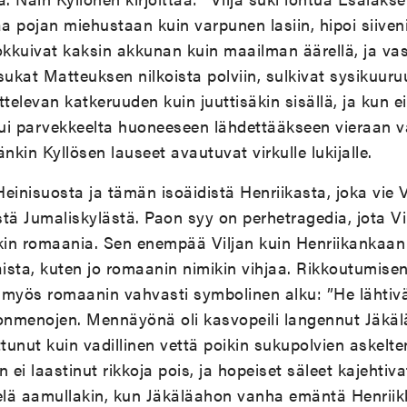
aa pojan miehustaan kuin varpunen lasiin, hipoi siive
kuivat kaksin akkunan kuin maailman äärellä, ja vast
sukat Matteuksen nilkoista polviin, sulkivat sysikuur
ttelevan katkeruuden kuin juuttisäkin sisällä, ja kun e
i parvekkeelta huoneeseen lähdettääkseen vieraan val
kin Kyllösen lauseet avautuvat virkulle lukijalle.
Heinisuosta ja tämän isoäidistä Henriikasta, joka vie V
tä Jumaliskylästä. Paon syy on perhetragedia, jota Vil
kin romaania. Sen enempää Viljan kuin Henriikankaan t
sta, kuten jo romaanin nimikin vihjaa. Rikkoutumisen
n myös romaanin vahvasti symbolinen alku: ”He lähtiv
konmenojen. Mennäyönä oli kasvopeili langennut Jäkä
ttunut kuin vadillinen vettä poikin sukupolvien askelt
i laastinut rikkoja pois, ja hopeiset säleet kajehtivat
vielä aamullakin, kun Jäkäläahon vanha emäntä Henrii