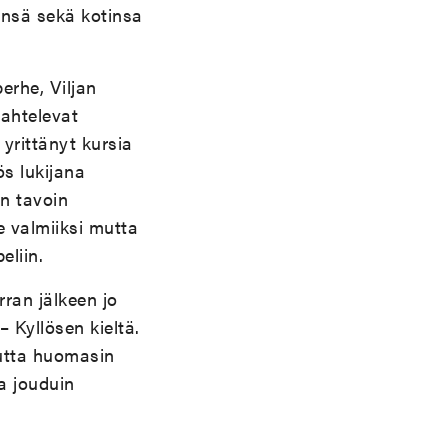
änsä sekä kotinsa
erhe, Viljan
pahtelevat
yrittänyt kursia
s lukijana
n tavoin
le valmiiksi mutta
liin.
rran jälkeen jo
– Kyllösen kieltä.
uutta huomasin
a jouduin