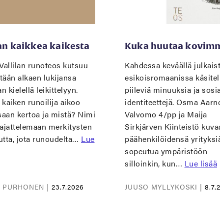
han kaikkea kaikesta
Kuka huutaa kovim
Vallilan runoteos kutsuu
Kahdessa keväällä julkais
tään alkaen lukijansa
esikoisromaanissa käsitel
 kielellä leikittelyyn.
piileviä minuuksia ja sosia
kaiken runoilija aikoo
identiteettejä. Osma Aar
saan kertoa ja mistä? Nimi
Valvomo 4/pp ja Maija
 ajattelemaan merkitysten
Sirkjärven Kiinteistö kuva
utta, jota runoudelta…
Lue
päähenkilöidensä yrityksi
sopeutua ympäristöön
silloinkin, kun…
Lue lisää
I PURHONEN |
23.7.2026
JUUSO MYLLYKOSKI |
8.7.