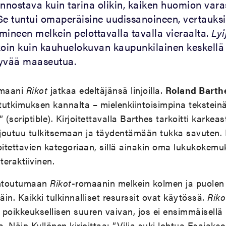
iinnostava kuin tarina olikin, kaiken huomion vara
. Se tuntui omaperäisine uudissanoineen, vertauks
neen melkein pelottavalla tavalla vieraalta.
Ly
aikoin kuin kauhuelokuvan kaupunkilainen keskellä
äyvää maaseutua.
omaani
Rikot
jatkaa edeltäjänsä linjoilla.
Roland Barth
a tutkimuksen kannalta – mielenkiintoisimpina teksteinä 
a” (scriptible). Kirjoitettavalla Barthes tarkoitti karkea
ja joutuu tulkitsemaan ja täydentämään tukka savuten. 
oitettavien kategoriaan, sillä ainakin oma lukukokemuk
teraktiivinen.
entoutumaan
Rikot
-romaanin melkein kolmen ja puolen
äin. Kaikki tulkinnalliset resurssit ovat käytössä.
Riko
 poikkeuksellisen suuren vaivan, jos ei ensimmäisellä n
la. Näin Kyllönen kirjoittaa: ”Vilja suki lohtua Esaiaks