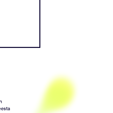
n
eesta