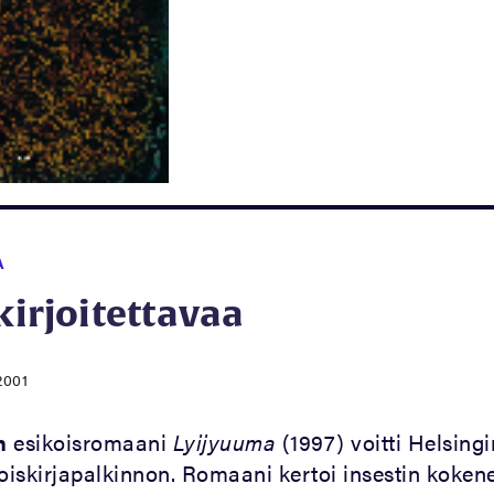
A
 kirjoitettavaa
2001
n
esikoisromaani
Lyijyuuma
(1997) voitti Helsingi
iskirjapalkinnon. Romaani kertoi insestin koken