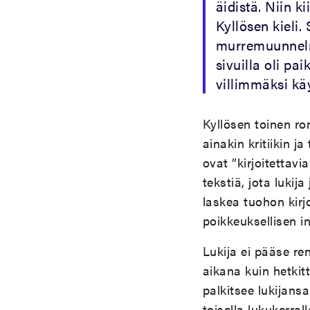
äidistä. Niin k
Kyllösen kieli
murremuunnelmi
sivuilla oli p
villimmäksi k
Kyllösen toinen r
ainakin kritiikin j
ovat ”kirjoitettavi
tekstiä, jota luki
laskea tuohon kirj
poikkeuksellisen in
Lukija ei pääse r
aikana kuin hetkitt
palkitsee lukijansa
toisella lukukerral