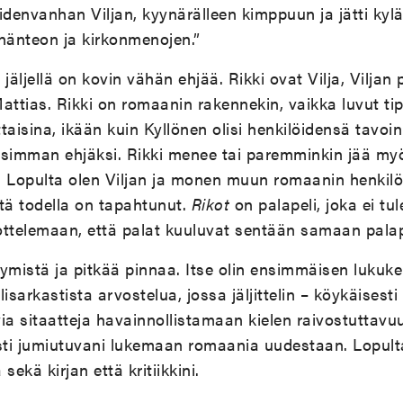
idenvanhan Viljan, kyynärälleen kimppuun ja jätti kyl
nänteon ja kirkonmenojen.”
ljellä on kovin vähän ehjää. Rikki ovat Vilja, Viljan p
attias. Rikki on romaanin rakennekin, vaikka luvut ti
isina, ikään kuin Kyllönen olisi henkilöidensä tavoin 
isimman ehjäksi. Rikki menee tai paremminkin jää myö
. Lopulta olen Viljan ja monen muun romaanin henkilö
tä todella on tapahtunut.
Rikot
on palapeli, joka ei tu
ttelemaan, että palat kuuluvat sentään samaan palape
tymistä ja pitkää pinnaa. Itse olin ensimmäisen lukuke
isarkastista arvostelua, jossa jäljittelin – köykäisesti 
ia sitaatteja havainnollistamaan kielen raivostuttav
asti jumiutuvani lukemaan romaania uudestaan. Lopult
sekä kirjan että kritiikkini.