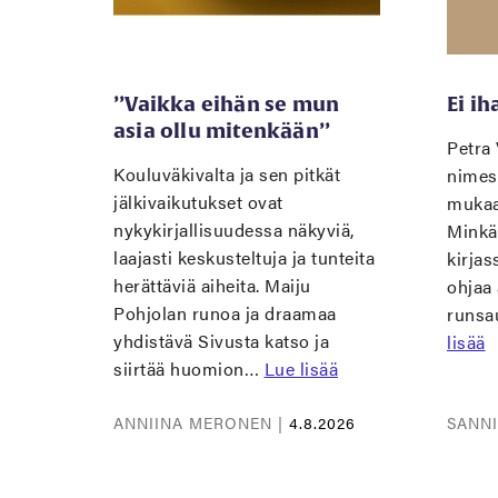
’’Vaikka eihän se mun
Ei i
asia ollu mitenkään’’
Petra 
Kouluväkivalta ja sen pitkät
nimes
jälkivaikutukset ovat
mukaan
nykykirjallisuudessa näkyviä,
Minkä 
laajasti keskusteltuja ja tunteita
kirjas
herättäviä aiheita. Maiju
ohjaa
Pohjolan runoa ja draamaa
runsa
yhdistävä Sivusta katso ja
lisää
siirtää huomion…
Lue lisää
ANNIINA MERONEN |
4.8.2026
SANN