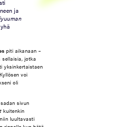
sti
ineen ja
ijyuuman
 yhä
es
piti aikanaan –
sellaisia, jotka
sti yksinkertaistaen
Kyllösen voi
seni oli
 sadan sivun
t
kuitenkin
iin luultavasti
en rinnalle kun hätä