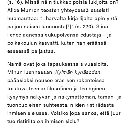
(s. 16). Missä näin tiukkapipoisia lukijoita on?
Alice Munron teosten yhteydessä esseisti
huomauttaa: ”…harvalta kirjailijalta opin yhtä
paljon naisen luonnosta[!]” (s. 220). Siinä
lienee äänessä sukupolvensa edustaja – ja
poikakoulun kasvatti, kuten hän eräässä
esseessä paljastaa.
Nämä ovat joka tapauksessa sivuasioita.
Minun luennassani
Kylmän kynäsodan
pääasiaksi nousee eräs sen rakenteissa
toistuva teema: filosofinen ja teologinen
kysymys näkyvän ja näkymättömän, tämän- ja
tuonpuoleisen suhteesta, niiden ristiriidasta
ihmisen sielussa. Voisiko jopa sanoa, että juuri
tuo ristiriita
on
ihmisen sielu?