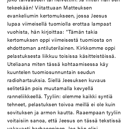
tekeekään! Viitattuaan Matteuksen
evankeliumin kertomukseen, jossa Jeesus
lupaa viimeisellä tuomiolla erottaa lampaat
vuohista, hän kirjoittaa: ”Tämän takia
kertomuksen oppi viimeisestä tuomiosta on
ehdottoman antiluterilainen. Kirkkomme oppi
pelastuksesta liikkuu toisissa käsitteistöissä.
Uteliaana miten tässä kohtaamisessa käy
kuuntelen tuomiosunnuntain seudun
radiohartauksia. Siellä Jeesuksen kuvaus
selitetään pois muutamalla kevyellä
ranneliikkeellä. Tyyliin: olemme kaikki syntiä
tehneet, pelastuksen toivoa meillä ei ole kuin
sovituksen ja armon kautta. Raaempaan tyyliin
voitaisiin sanoa, että Jeesus on tässä tekstissä
vakavasti harhaoppinen. Jos hän olisi