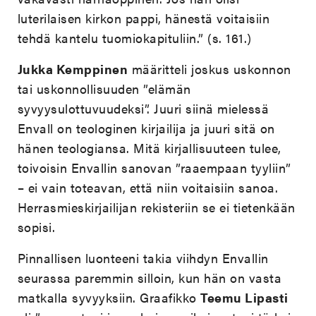
luterilaisen kirkon pappi, hänestä voitaisiin
tehdä kantelu tuomiokapituliin.” (s. 161.)
Jukka Kemppinen
määritteli joskus uskonnon
tai uskonnollisuuden ”elämän
syvyysulottuvuudeksi”. Juuri siinä mielessä
Envall on teologinen kirjailija ja juuri sitä on
hänen teologiansa. Mitä kirjallisuuteen tulee,
toivoisin Envallin sanovan ”raaempaan tyyliin”
– ei vain toteavan, että niin voitaisiin sanoa.
Herrasmieskirjailijan rekisteriin se ei tietenkään
sopisi.
Pinnallisen luonteeni takia viihdyn Envallin
seurassa paremmin silloin, kun hän on vasta
matkalla syvyyksiin. Graafikko
Teemu Lipasti