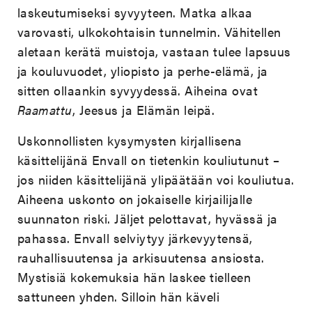
laskeutumiseksi syvyyteen. Matka alkaa
varovasti, ulkokohtaisin tunnelmin. Vähitellen
aletaan kerätä muistoja, vastaan tulee lapsuus
ja kouluvuodet, yliopisto ja perhe-elämä, ja
sitten ollaankin syvyydessä. Aiheina ovat
Raamattu
, Jeesus ja Elämän leipä.
Uskonnollisten kysymysten kirjallisena
käsittelijänä Envall on tietenkin kouliutunut –
jos niiden käsittelijänä ylipäätään voi kouliutua.
Aiheena uskonto on jokaiselle kirjailijalle
suunnaton riski. Jäljet pelottavat, hyvässä ja
pahassa. Envall selviytyy järkevyytensä,
rauhallisuutensa ja arkisuutensa ansiosta.
Mystisiä kokemuksia hän laskee tielleen
sattuneen yhden. Silloin hän käveli