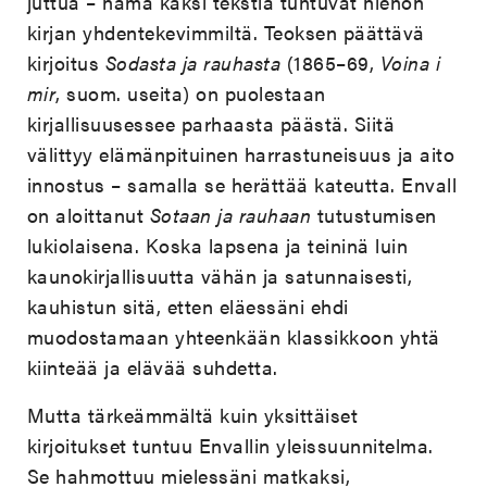
juttua – nämä kaksi tekstiä tuntuvat hienon
kirjan yhdentekevimmiltä. Teoksen päättävä
kirjoitus
Sodasta ja rauhasta
(1865–69,
Voina i
mir
, suom. useita) on puolestaan
kirjallisuusessee parhaasta päästä. Siitä
välittyy elämänpituinen harrastuneisuus ja aito
innostus – samalla se herättää kateutta. Envall
on aloittanut
Sotaan ja rauhaan
tutustumisen
lukiolaisena. Koska lapsena ja teininä luin
kaunokirjallisuutta vähän ja satunnaisesti,
kauhistun sitä, etten eläessäni ehdi
muodostamaan yhteenkään klassikkoon yhtä
kiinteää ja elävää suhdetta.
Mutta tärkeämmältä kuin yksittäiset
kirjoitukset tuntuu Envallin yleissuunnitelma.
Se hahmottuu mielessäni matkaksi,