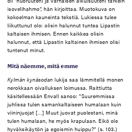
oli ”nuoruuteni ja varhaisen aikuisuuteni tärkein
isovelihahmo”, hän kirjoittaa. Muotokuva on
kokoelman kauneinta tekstiä. Lukiessa tulee
liikuttunut olo: olisin halunnut tuntea Lipastin
kaltaisen ihmisen. Ennen kaikkea olisin
halunnut, että Lipastin kaltainen ihmisen olisi
tuntenut minut.
Mitä näemme, mitä emme
Kylmän kynäsodan
lukija saa lämmitellä monen
nerokkaan oivalluksen loimussa. Raittiutta
käsitellessään Envall sanoo: ”Suuremmissa
juhlissa tulen samankaltaiseen humalaan kuin
viininjuojat […] Muut juovat puolestani, minä
tulen humalaan, he myös krapulaan. Eikö ole
hyväksikäytön ja egoismin huippu?” (s. 103.)