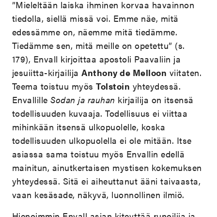
”Mieleltään laiska ihminen korvaa havainnon
tiedolla, siellä missä voi. Emme näe, mitä
edessämme on, näemme mitä tiedämme.
Tiedämme sen, mitä meille on opetettu” (s.
179), Envall kirjoittaa apostoli Paavaliin ja
jesuiitta-kirjailija
Anthony de Melloon
viitaten.
Teema toistuu myös
Tolstoin
yhteydessä.
Envallille
Sodan ja rauhan
kirjailija on itsensä
todellisuuden kuvaaja. Todellisuus ei viittaa
mihinkään itsensä ulkopuolelle, koska
todellisuuden ulkopuolella ei ole mitään. Itse
asiassa sama toistuu myös Envallin edellä
mainitun, ainutkertaisen mystisen kokemuksen
yhteydessä. Sitä ei aiheuttanut ääni taivaasta,
vaan kesäsade, näkyvä, luonnollinen ilmiö.
Hienoimmin Envall asian kiteyttää runoilija ja