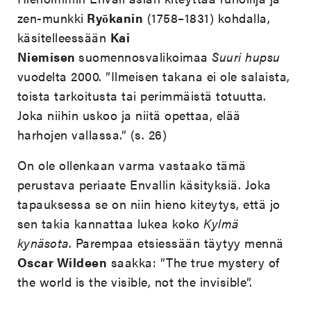
zen-munkki
Ryōkanin
(1758–1831) kohdalla,
käsitelleessään
Kai
Niemisen
suomennosvalikoimaa
Suuri hupsu
vuodelta 2000. ”Ilmeisen takana ei ole salaista,
toista tarkoitusta tai perimmäistä totuutta.
Joka niihin uskoo ja niitä opettaa, elää
harhojen vallassa.” (s. 26)
On ole ollenkaan varma vastaako tämä
perustava periaate Envallin käsityksiä. Joka
tapauksessa se on niin hieno kiteytys, että jo
sen takia kannattaa lukea koko
Kylmä
kynäsota
. Parempaa etsiessään täytyy mennä
Oscar Wildeen
saakka: ”The true mystery of
the world is the visible, not the invisible”.