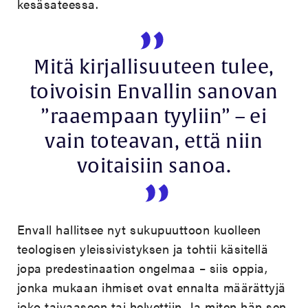
kesäsateessa.
Mitä kirjallisuuteen tulee,
toivoisin Envallin sanovan
”raaempaan tyyliin” – ei
vain toteavan, että niin
voitaisiin sanoa.
Envall hallitsee nyt sukupuuttoon kuolleen
teologisen yleissivistyksen ja tohtii käsitellä
jopa predestinaation ongelmaa – siis oppia,
jonka mukaan ihmiset ovat ennalta määrättyjä
joko taivaaseen tai helvettiin. Ja miten hän sen