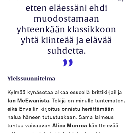
etten eläessäni ehdi
muodostamaan
yhteenkään klassikkoon
yhtä kiinteää ja elävää
suhdetta.
Yleissuunnitelma
Kylmää kynäsotaa alkaa esseellä brittikirjailija
Ian McEwanista
. Tekijä on minulle tuntematon,
eikä Envallin kirjoitus onnistu herättämään
halua häneen tutustuakaan. Sama laimeus
tuntuu vaivaavan
Alice Munroa
käsittelevää