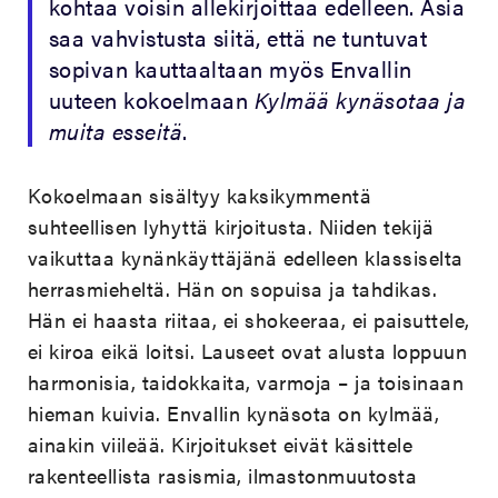
kohtaa voisin allekirjoittaa edelleen. Asia
saa vahvistusta siitä, että ne tuntuvat
sopivan kauttaaltaan myös Envallin
uuteen kokoelmaan
Kylmää kynäsotaa ja
muita esseitä
.
Kokoelmaan sisältyy kaksikymmentä
suhteellisen lyhyttä kirjoitusta. Niiden tekijä
vaikuttaa kynänkäyttäjänä edelleen klassiselta
herrasmieheltä. Hän on sopuisa ja tahdikas.
Hän ei haasta riitaa, ei shokeeraa, ei paisuttele,
ei kiroa eikä loitsi. Lauseet ovat alusta loppuun
harmonisia, taidokkaita, varmoja – ja toisinaan
hieman kuivia. Envallin kynäsota on kylmää,
ainakin viileää. Kirjoitukset eivät käsittele
rakenteellista rasismia, ilmastonmuutosta