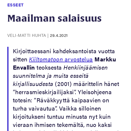
ESSEET
Maailman salaisuus
VELI-MATTI HUHTA
|
29.4.2021
Kirjoittaessani kahdeksantoista vuotta
sitten
Kiiltomatoon
arvostelua
Markku
Envallin
teoksesta
Henkiinjäämisen
suunnitelma ja muita esseitä
kirjallisuudesta
(2001) määrittelin hänet
”herrasmieskirjailijaksi”. Yleisohjeena
totesin: ”Räväkkyyttä kaipaavien on
turha vaivautua”. Vaikka silloinen
kirjoitukseni tuntuu minusta nyt kuin
vieraan ihmisen tekemältä, nuo kaksi