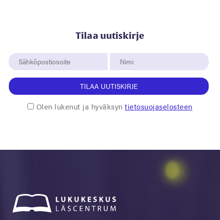
Tilaa uutiskirje
TILAA UUTISKIRJE
Olen lukenut ja hyväksyn
tietosuojaselosteen