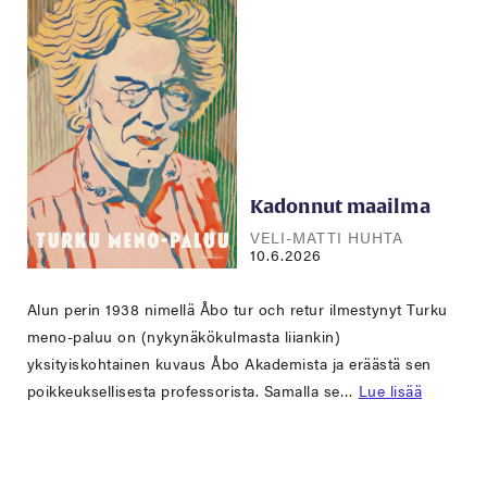
Kadonnut maailma
VELI-MATTI HUHTA
10.6.2026
Alun perin 1938 nimellä Åbo tur och retur ilmestynyt Turku
meno-paluu on (nykynäkökulmasta liiankin)
yksityiskohtainen kuvaus Åbo Akademista ja eräästä sen
poikkeuksellisesta professorista. Samalla se…
Lue lisää