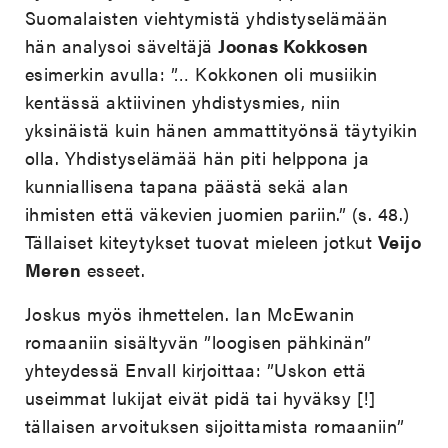
Suomalaisten viehtymistä yhdistyselämään
hän analysoi säveltäjä
Joonas Kokkosen
esimerkin avulla: ”… Kokkonen oli musiikin
kentässä aktiivinen yhdistysmies, niin
yksinäistä kuin hänen ammattityönsä täytyikin
olla. Yhdistyselämää hän piti helppona ja
kunniallisena tapana päästä sekä alan
ihmisten että väkevien juomien pariin.” (s. 48.)
Tällaiset kiteytykset tuovat mieleen jotkut
Veijo
Meren
esseet.
Joskus myös ihmettelen. Ian McEwanin
romaaniin sisältyvän ”loogisen pähkinän”
yhteydessä Envall kirjoittaa: ”Uskon että
useimmat lukijat eivät pidä tai hyväksy [!]
tällaisen arvoituksen sijoittamista romaaniin”