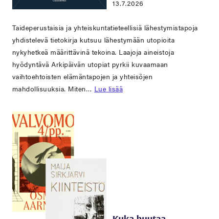
13.7.2026
Taideperustaisia ja yhteiskuntatieteellisiä lähestymistapoja
yhdistelevä tietokirja kutsuu lähestymään utopioita
nykyhetkeä määrittävinä tekoina. Laajoja aineistoja
hyödyntävä Arkipäivän utopiat pyrkii kuvaamaan
vaihtoehtoisten elämäntapojen ja yhteisöjen
mahdollisuuksia. Miten…
Lue lisää
Kuka huutaa