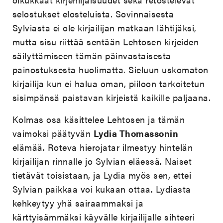
selostukset elosteluista. Sovinnaisesta
Sylviasta ei ole kirjailijan matkaan lähtijäksi,
mutta sisu riittää sentään Lehtosen kirjeiden
säilyttämiseen tämän päinvastaisesta
painostuksesta huolimatta. Sieluun uskomaton
kirjailija kun ei halua oman, piiloon tarkoitetun
sisimpänsä paistavan kirjeistä kaikille paljaana.
Kolmas osa käsittelee Lehtosen ja tämän
vaimoksi päätyvän
Lydia Thomassonin
elämää. Roteva hierojatar ilmestyy hintelän
kirjailijan rinnalle jo Sylvian eläessä. Naiset
tietävät toisistaan, ja Lydia myös sen, ettei
Sylvian paikkaa voi kukaan ottaa. Lydiasta
kehkeytyy yhä sairaammaksi ja
kärttyisämmäksi käyvälle kirjailijalle sihteeri