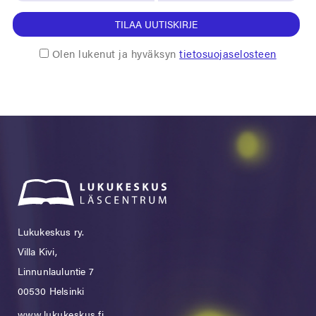
TILAA UUTISKIRJE
Olen lukenut ja hyväksyn
tietosuojaselosteen
Lukukeskus ry.
Villa Kivi,
Linnunlauluntie 7
00530 Helsinki
www.lukukeskus.fi