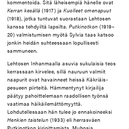
kommentoida. Sitä läheisempiä hänelle ovat
Kerran kesällä
(1917) ja
Kuolleet omenapuut
(1918), jotka tuntuvat suorastaan Lehtosen
kanssa tehdyiltä lapsilta.
Putkinotkon
(1919–
20) valmistumisen myötä Sylvia taas katsoo
jonkin heidän suhteessaan lopullisesti
sammuneen.
Lehtosen Inhanmaalla asuvia sukulaisia teos
kerrassaan kirvelee, sillä nauruun valmiit
naapurit ovat havainneet heissä Käkriäis-
pesueen piirteitä. Hämmentynyt kirjailija
päätyy pahoittelemaan raadollisen työnsä
vaatimaa häikäilemättömyyttä.
Lohdutellessaan hän tulee jo ennakoineeksi
Henkien taistelun
(1933) eli herrasväen
Putkinotkon kirjoittamista. Muhosia