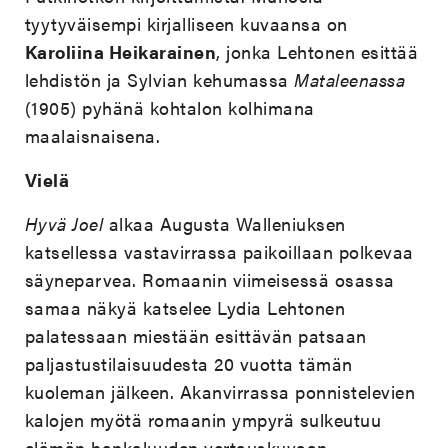
tyytyväisempi kirjalliseen kuvaansa on
Karoliina Heikarainen
, jonka Lehtonen esittää
lehdistön ja Sylvian kehumassa
Mataleenassa
(1905) pyhänä kohtalon kolhimana
maalaisnaisena.
Vielä
Hyvä Joel
alkaa Augusta Walleniuksen
katsellessa vastavirrassa paikoillaan polkevaa
säyneparvea. Romaanin viimeisessä osassa
samaa näkyä katselee Lydia Lehtonen
palatessaan miestään esittävän patsaan
paljastustilaisuudesta 20 vuotta tämän
kuoleman jälkeen. Akanvirrassa ponnistelevien
kalojen myötä romaanin ympyrä sulkeutuu
elämän hankaluuden vertauskuvaan.