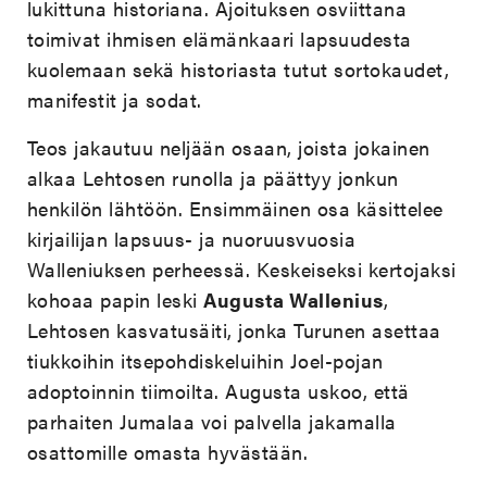
lukittuna historiana. Ajoituksen osviittana
toimivat ihmisen elämänkaari lapsuudesta
kuolemaan sekä historiasta tutut sortokaudet,
manifestit ja sodat.
Teos jakautuu neljään osaan, joista jokainen
alkaa Lehtosen runolla ja päättyy jonkun
henkilön lähtöön. Ensimmäinen osa käsittelee
kirjailijan lapsuus- ja nuoruusvuosia
Walleniuksen perheessä. Keskeiseksi kertojaksi
kohoaa papin leski
Augusta Wallenius
,
Lehtosen kasvatusäiti, jonka Turunen asettaa
tiukkoihin itsepohdiskeluihin Joel-pojan
adoptoinnin tiimoilta. Augusta uskoo, että
parhaiten Jumalaa voi palvella jakamalla
osattomille omasta hyvästään.