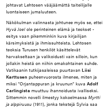
johtavat Lehtosen vääjäämättä taiteilijalle
luontaiseen jumaluuteen.
Näkökulman valinnasta johtunee myös se, ettei
Hyvä Joel
ole perinteinen elämä ja teokset -
esitys vaan pikemminkin kuva kirjailijan
kärsimyksistä ja ihmissuhteista. Lehtosen
teoksia Turusen henkilöt käsittelevät
harvakseltaan ja valikoidusti vain silloin, kun
jollakin heistä on niihin omakohtainen suhde.
Vatikaanin tutkijasaleissa puurtavan
Liisi
Karttusen
puheenvuorosta ilmenee, miten ja
miksi ”Orjantappuran ja kruunun” kuva
Adolf
Carlingista
muuttuu ihannoidusta ivalliseksi.
Sittemmin novelli ilmestyy kokoelmassa
Myrtti
ja alppiruusu
(1911), jonka tekstejä Sylvia saa