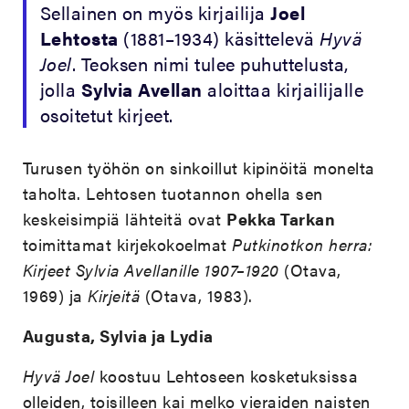
Sellainen on myös kirjailija
Joel
Lehtosta
(1881–1934) käsittelevä
Hyvä
Joel
. Teoksen nimi tulee puhuttelusta,
jolla
Sylvia Avellan
aloittaa kirjailijalle
osoitetut kirjeet.
Turusen työhön on sinkoillut kipinöitä monelta
taholta. Lehtosen tuotannon ohella sen
keskeisimpiä lähteitä ovat
Pekka Tarkan
toimittamat kirjekokoelmat
Putkinotkon herra:
Kirjeet Sylvia Avellanille 1907–1920
(Otava,
1969) ja
Kirjeitä
(Otava, 1983).
Augusta, Sylvia ja Lydia
Hyvä Joel
koostuu Lehtoseen kosketuksissa
olleiden, toisilleen kai melko vieraiden naisten