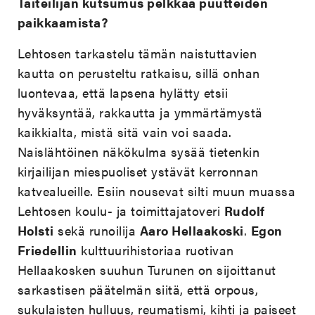
Taiteilijan kutsumus pelkkää puutteiden
paikkaamista?
Lehtosen tarkastelu tämän naistuttavien
kautta on perusteltu ratkaisu, sillä onhan
luontevaa, että lapsena hylätty etsii
hyväksyntää, rakkautta ja ymmärtämystä
kaikkialta, mistä sitä vain voi saada.
Naislähtöinen näkökulma sysää tietenkin
kirjailijan miespuoliset ystävät kerronnan
katvealueille. Esiin nousevat silti muun muassa
Lehtosen koulu- ja toimittajatoveri
Rudolf
Holsti
sekä runoilija
Aaro Hellaakoski
.
Egon
Friedellin
kulttuurihistoriaa ruotivan
Hellaakosken suuhun Turunen on sijoittanut
sarkastisen päätelmän siitä, että orpous,
sukulaisten hulluus, reumatismi, kihti ja paiseet