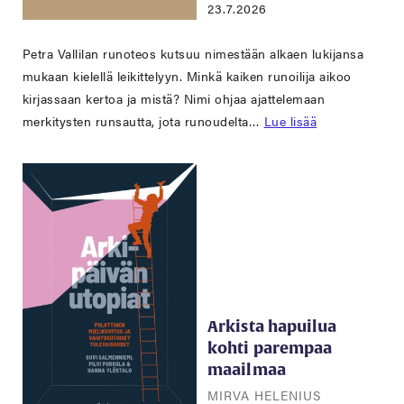
23.7.2026
Petra Vallilan runoteos kutsuu nimestään alkaen lukijansa
mukaan kielellä leikittelyyn. Minkä kaiken runoilija aikoo
kirjassaan kertoa ja mistä? Nimi ohjaa ajattelemaan
merkitysten runsautta, jota runoudelta…
Lue lisää
Arkista hapuilua
kohti parempaa
maailmaa
MIRVA HELENIUS