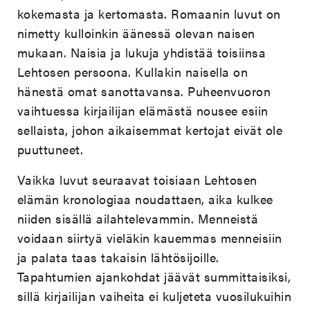
kokemasta ja kertomasta. Romaanin luvut on
nimetty kulloinkin äänessä olevan naisen
mukaan. Naisia ja lukuja yhdistää toisiinsa
Lehtosen persoona. Kullakin naisella on
hänestä omat sanottavansa. Puheenvuoron
vaihtuessa kirjailijan elämästä nousee esiin
sellaista, johon aikaisemmat kertojat eivät ole
puuttuneet.
Vaikka luvut seuraavat toisiaan Lehtosen
elämän kronologiaa noudattaen, aika kulkee
niiden sisällä ailahtelevammin. Menneistä
voidaan siirtyä vieläkin kauemmas menneisiin
ja palata taas takaisin lähtösijoille.
Tapahtumien ajankohdat jäävät summittaisiksi,
sillä kirjailijan vaiheita ei kuljeteta vuosilukuihin