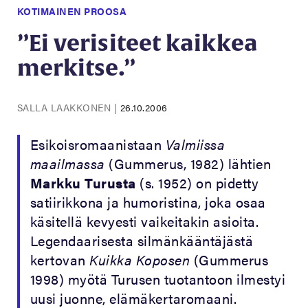
KOTIMAINEN PROOSA
”Ei verisiteet kaikkea
merkitse.”
SALLA LAAKKONEN
|
26.10.2006
Esikoisromaanistaan
Valmiissa
maailmassa
(Gummerus, 1982) lähtien
Markku Turusta
(s. 1952) on pidetty
satiirikkona ja humoristina, joka osaa
käsitellä kevyesti vaikeitakin asioita.
Legendaarisesta silmänkääntäjästä
kertovan
Kuikka Koposen
(Gummerus
1998) myötä Turusen tuotantoon ilmestyi
uusi juonne, elämäkertaromaani.