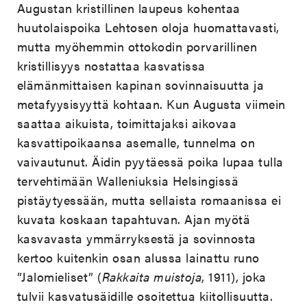
Augustan kristillinen laupeus kohentaa
huutolaispoika Lehtosen oloja huomattavasti,
mutta myöhemmin ottokodin porvarillinen
kristillisyys nostattaa kasvatissa
elämänmittaisen kapinan sovinnaisuutta ja
metafyysisyyttä kohtaan. Kun Augusta viimein
saattaa aikuista, toimittajaksi aikovaa
kasvattipoikaansa asemalle, tunnelma on
vaivautunut. Äidin pyytäessä poika lupaa tulla
tervehtimään Walleniuksia Helsingissä
pistäytyessään, mutta sellaista romaanissa ei
kuvata koskaan tapahtuvan. Ajan myötä
kasvavasta ymmärryksestä ja sovinnosta
kertoo kuitenkin osan alussa lainattu runo
”Jalomieliset” (
Rakkaita muistoja
, 1911), joka
tulvii kasvatusäidille osoitettua kiitollisuutta.