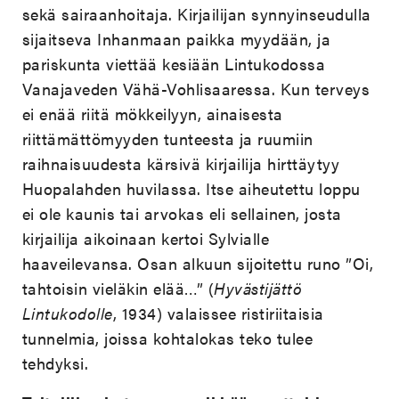
sekä sairaanhoitaja. Kirjailijan synnyinseudulla
sijaitseva Inhanmaan paikka myydään, ja
pariskunta viettää kesiään Lintukodossa
Vanajaveden Vähä-Vohlisaaressa. Kun terveys
ei enää riitä mökkeilyyn, ainaisesta
riittämättömyyden tunteesta ja ruumiin
raihnaisuudesta kärsivä kirjailija hirttäytyy
Huopalahden huvilassa. Itse aiheutettu loppu
ei ole kaunis tai arvokas eli sellainen, josta
kirjailija aikoinaan kertoi Sylvialle
haaveilevansa. Osan alkuun sijoitettu runo ”Oi,
tahtoisin vieläkin elää…” (
Hyvästijättö
Lintukodolle
, 1934) valaissee ristiriitaisia
tunnelmia, joissa kohtalokas teko tulee
tehdyksi.