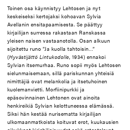
Toinen osa käynnistyy Lehtosen ja nyt
keskeiseksi kertojaksi kohoavan Sylvia
Avellanin ensitapaamisesta. Se päättyy
kirjailijan surressa rakastaan Ranskassa
yleisen naisen vastaanotolla. Osan alkuun
sijoitettu runo ”Ja kuolla tahtoisin…”
(
Hyvästijättö Lintukodolle
, 1934) ennakoi
Sylvian itsemurhaa. Runo sopii myös Lehtosen
sielunmaisemaan, sillä pariskunnan yhteisiä
nimittäjiä ovat melankolia ja itsetuhoinen
kuolemanvietti. Morfiinipurkki ja
epäsovinnainen Lehtonen ovat ainoita
henkireikiä Sylvian kelottuneessa elämässä.
Siksi hän kestää nurisematta kirjailijan
ulkomaanmatkoista koituvat erot, kuukausien
oikukkaat kirjehiljaisuudet sekä retostelevat