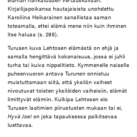
Kirjailijapoikansa hautajaisista unohdettu
Karoliina Heikarainen sanallistaa saman
toteamalla, ettei elämä mene niin kuin ihminen
itse haluaa (s. 295).
Turusen kuva Lehtosen elämästä on ehjä ja
samalla hengittävä kokonaisuus, jossa ei juhli
turha tai kuiva nippelitieto. Kymmenelle naiselle
puheenvuoron antava Turunen onnistuu
muistuttamaan siitä, että yksilön vaiheet
nivoutuvat toisten yksilöiden vaiheisiin, elämät
limittyvät elämiin. Kulkipa Lehtosen elo
Turusen laatimien piirustusten mukaan tai ei,
Hyvä Joel
on joka tapauksessa palkitsevaa
luettavaa.