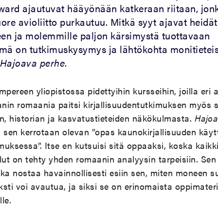
ward ajautuvat hääyönään katkeraan riitaan, jon
ore avioliitto purkautuu. Mitkä syyt ajavat heidä
een ja molemmille paljon kärsimystä tuottavaan
mä on tutkimuskysymys ja lähtökohta monitietei
Hajoava perhe
.
pereen yliopistossa pidettyihin kursseihin, joilla eri a
nin romaania paitsi kirjallisuudentutkimuksen myös s
n, historian ja kasvatustieteiden näkökulmasta.
Hajoa
ä sen kerrotaan olevan ”opas kaunokirjallisuuden kä
muksessa”. Itse en kutsuisi sitä oppaaksi, koska kaikki
t on tehty yhden romaanin analyysin tarpeisiin. Sen s
oka nostaa havainnollisesti esiin sen, miten moneen 
ksti voi avautua, ja siksi se on erinomaista oppimater
le.