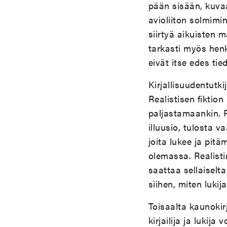
pään sisään, kuvaa 
avioliiton solmimi
siirtyä aikuisten 
tarkasti myös henk
eivät itse edes tie
Kirjallisuudentutk
Realistisen fiktion
paljastamaankin. 
illuusio, tulosta 
joita lukee ja pit
olemassa. Realist
saattaa sellaiselt
siihen, miten lukija
Toisaalta kaunokirj
kirjailija ja luki