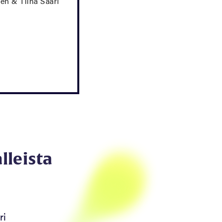
en & Tiina Saari
lleista
ri