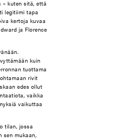
 – kuten sitä, että
 legitiimi tapa
oiva kertoja kuvaa
Edward ja Florence
ävänään.
häivyttämään kuin
kerronnan tuottama
nohtamaan rivit
oskaan edes ollut
ntaatiota, vaikka
imyksiä vaikuttaa
 tilan, jossa
lun sen mukaan,