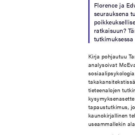
Florence ja Ed
seurauksena tu
poikkeuksellis
ratkaisuun? Tä
tutkimuksessa
Kirja pohjautuu Tam
analysoivat McEva
sosiaalipsykologia
takakansitekstiss
tieteenalojen tutki
kysymyksenasettelu
tapaustutkimus, j
kaunokirjallinen te
useammallekin alal