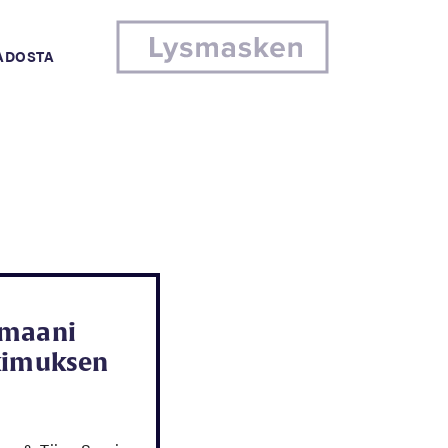
MADOSTA
omaani
tkimuksen