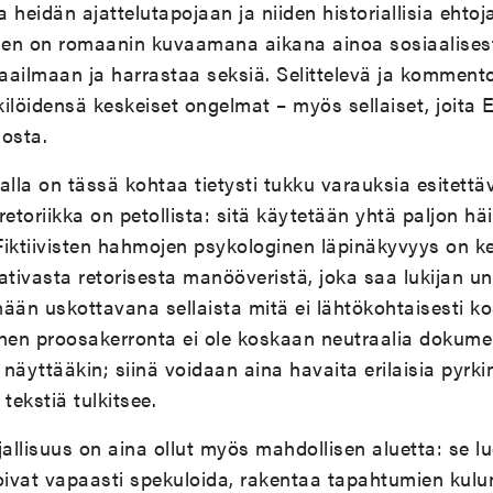
heidän ajattelutapojaan ja niiden historiallisia ehtoja
nen on romaanin kuvaamana aikana ainoa sosiaalisesti
maailmaan ja harrastaa seksiä. Selittelevä ja komment
ilöidensä keskeiset ongelmat – myös sellaiset, joita 
dosta.
ijalla on tässä kohtaa tietysti tukku varauksia esitett
 retoriikka on petollista: sitä käytetään yhtä paljon 
Fiktiivisten hahmojen psykologinen läpinäkyvyys on 
vaativasta retorisesta manööveristä, joka saa lukijan u
ämään uskottavana sellaista mitä ei lähtökohtaisesti k
inen proosakerronta ei ole koskaan neutraalia dokume
a näyttääkin; siinä voidaan aina havaita erilaisia pyrk
 tekstiä tulkitsee.
allisuus on aina ollut myös mahdollisen aluetta: se luo
ja voivat vapaasti spekuloida, rakentaa tapahtumien ku