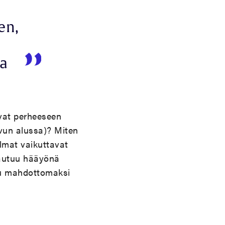
en,
ua
ivat perheeseen
uvun alussa)? Miten
lmat vaikuttavat
jautuu hääyönä
tuu mahdottomaksi