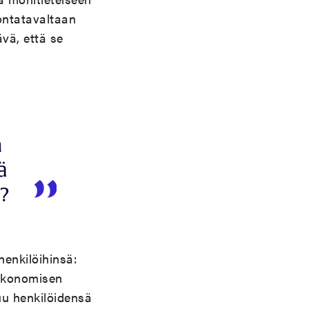
ontatavaltaan
ävä, että se
n
ä
ä?
enkilöihinsä:
oekonomisen
uu henkilöidensä