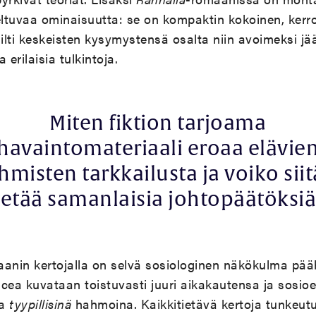
ltuvaa ominaisuutta: se on kompaktin kokoinen, kerr
silti keskeisten kysymystensä osalta niin avoimeksi jä
 erilaisia tulkintoja.
Miten fiktion tarjoama
havaintomateriaali eroaa elävie
ihmisten tarkkailusta ja voiko siit
etää samanlaisia johtopäätöksi
anin kertojalla on selvä sosiologinen näkökulma pääh
ncea kuvataan toistuvasti juuri aikakautensa ja sosi
ta
tyypillisinä
hahmoina. Kaikkitietävä kertoja tunkeut