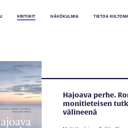
U
KRITIIKIT
NÄKÖKULMIA
TIETOA KIILTO
Hajoava perhe. R
monitieteisen tu
välineenä