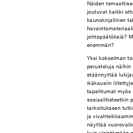
Näiden temaattise
joutuvat kaikki o
kaunokirjallinen t
havaintomateriaali
johtopäätöksiä? M
enemmän?
Yksi kokoelman toi
perusteluja näihi
etäännyttää lukijan
ikäkausiin liitet
tapahtumat myös s
sosiaalitieteetkin
tarkoitukseen tut
ja vivahteikkaamma
näyttää vuorovaiku
kuin yleistämään p