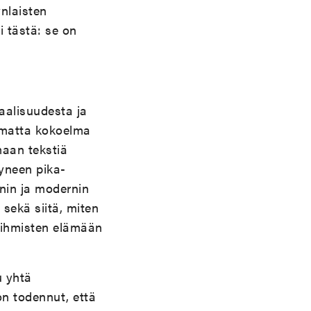
ynlaisten
i tästä: se on
saalisuudesta ja
limatta kokoelma
aan tekstiä
tyneen pika-
nin ja modernin
sekä siitä, miten
n ihmisten elämään
u yhtä
n todennut, että