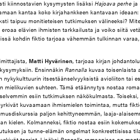
sti kiinnostavien kysymysten lisäksi
Hajoava perhe
ja 
ttamaan kantaa koko kirjahankkeen kantavaan ideaan:
eksti taipuu monitieteisen tutkimuksen välineeksi? Mit
 eroaa elävien ihmisten tarkkailusta ja voiko siitä ve
issä kohdin fiktio tarjoaa vähemmän tulkinnan varaa,
mittajista,
Matti Hyvärinen
, tarjoaa kirjan johdantolu
n kysymyksiin. Ensinnäkin
Rannalla
kuvaa toisenlaista a
 nykykulttuurin itsestäänselvyyksistä avioliiton tai es
tyjen mielikuvien suhteen. Tämä etäännytys nostaa ro
elvemmin esiin tutkimuksen näkökulmasta. Toiseksi, f
 pyrkivät kuvaamaan ihmismielen toimintaa, mutta fikt
kimusdiskurssia paljon kehittyneemmän, laaja-alais
n kielen. Kolmanneksi, fiktio nostaa esiin kokemukset
tuksen ja tunne-elämän ongelmat konkreettisissa tila
yrkivät teoriat. Lisäksi
Rannalla
-romaanissa on monta