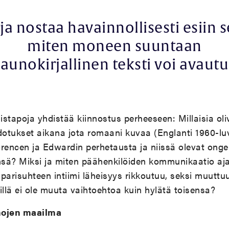
rja nostaa havainnollisesti esiin s
miten moneen suuntaan
aunokirjallinen teksti voi avaut
mistapoja yhdistää kiinnostus perheeseen: Millaisia ol
 odotukset aikana jota romaani kuvaa (Englanti 1960-l
rencen ja Edwardin perhetausta ja niissä olevat onge
sä? Miksi ja miten päähenkilöiden kommunikaatio a
 parisuhteen intiimi läheisyys rikkoutuu, seksi muut
illä ei ole muuta vaihtoehtoa kuin hylätä toisensa?
mojen maailma