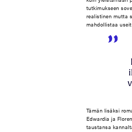
tutkimukseen sove
realistinen mutta 
mahdollistaa useita
v
Tämän lisäksi roma
Edwardia ja Flore
taustansa kannal