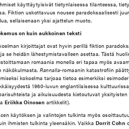
ihmiset käyttäytyisivät tietynlaisessa tilanteessa, tiet
ssa. Fiktion uskottavuus nousee paradoksaalisesti juur
lua, sellaisenaan yksi ajattelun muoto.
okemus on kuin aukkoinen teksti
oelman kirjoittajat ovat hyvin perillä fiktion paradok
htoja se heidän lähestymistavalleen asettaa. Tästä huo
austoittamaan romaania monella eri tapaa myös avaam
en näkökulmasta.
Rannalla
-romaanin katastrofiin päät
miseksi kokoelma tarjoaa tietoa esimerkiksi esimoder
kkäisyydestä 1960-luvun englantilaisessa kulttuurissa 
 parisuhteista ja aikuisuudesta kietoutuvat yksityiste
ja
Eriikka Oinosen
artikkelit).
cen käytöksen ja valintojen tulkinta myös osoittautu
kuin ihmisten tulkinta yleensäkin. Vaikka
Dorrit Cohn
o