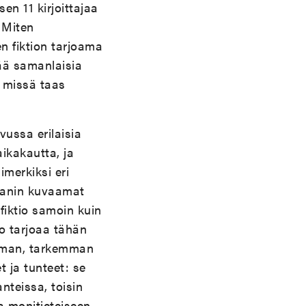
sen 11 kirjoittajaa
 Miten
en fiktion tarjoama
tää samanlaisia
 missä taas
vussa erilaisia
ikakautta, ja
imerkiksi eri
maanin kuvaamat
iktio samoin kuin
io tarjoaa tähän
emman, tarkemman
 ja tunteet: se
nteissa, toisin
 monitieteiseen