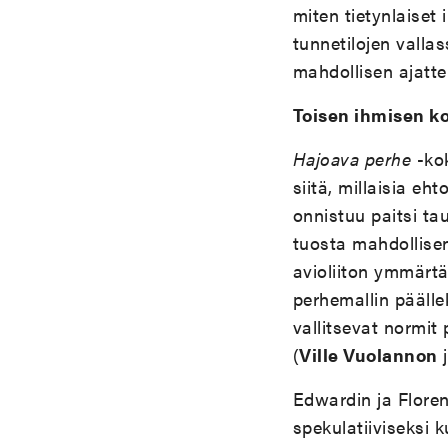
miten tietynlaiset 
tunnetilojen valla
mahdollisen ajatte
Toisen ihmisen k
Hajoava perhe
-kok
siitä, millaisia e
onnistuu paitsi t
tuosta mahdollis
avioliiton ymmärtä
perhemallin päälle
vallitsevat normit
(
Ville Vuolannon
Edwardin ja Floren
spekulatiiviseksi 