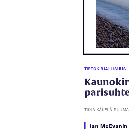
TIETOKIRJALLISUUS
Kaunokirj
parisuhte
TIINA KÄKELÄ-PUUM
Ian McEvanin