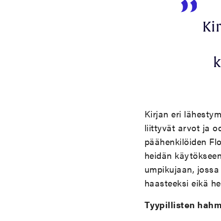
Ki
k
Kirjan eri lähesty
liittyvät arvot ja
päähenkilöiden Flo
heidän käytökseen
umpikujaan, jossa
haasteeksi eikä he
Tyypillisten hah