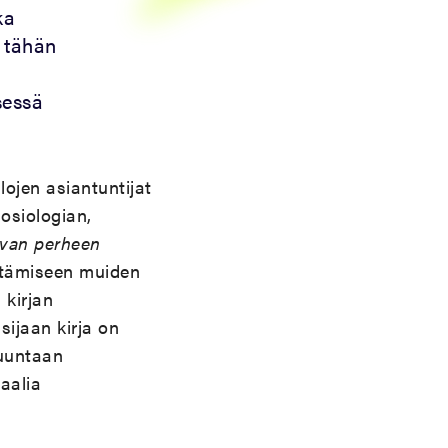
ka
t tähän
sessä
lojen asiantuntijat
osiologian,
van perheen
yttämiseen muiden
 kirjan
ijaan kirja on
suuntaan
iaalia