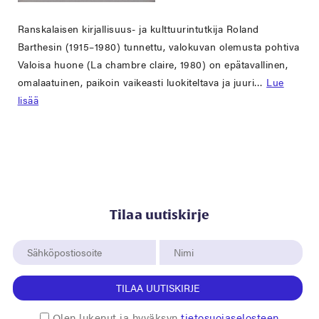
Ranskalaisen kirjallisuus- ja kulttuurintutkija Roland
Barthesin (1915–1980) tunnettu, valokuvan olemusta pohtiva
Valoisa huone (La chambre claire, 1980) on epätavallinen,
omalaatuinen, paikoin vaikeasti luokiteltava ja juuri…
Lue
lisää
Tilaa uutiskirje
TILAA UUTISKIRJE
Olen lukenut ja hyväksyn
tietosuojaselosteen