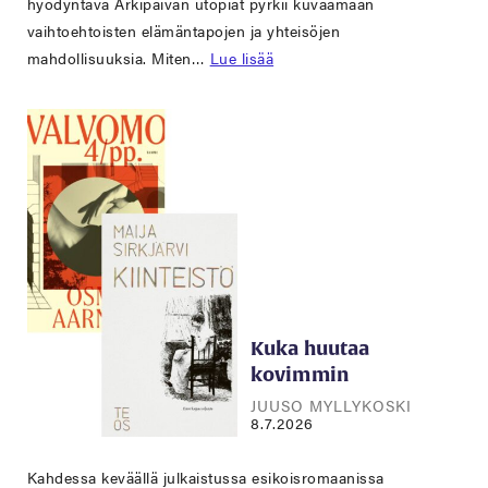
hyödyntävä Arkipäivän utopiat pyrkii kuvaamaan
vaihtoehtoisten elämäntapojen ja yhteisöjen
mahdollisuuksia. Miten…
Lue lisää
Kuka huutaa
kovimmin
JUUSO MYLLYKOSKI
8.7.2026
Kahdessa keväällä julkaistussa esikoisromaanissa