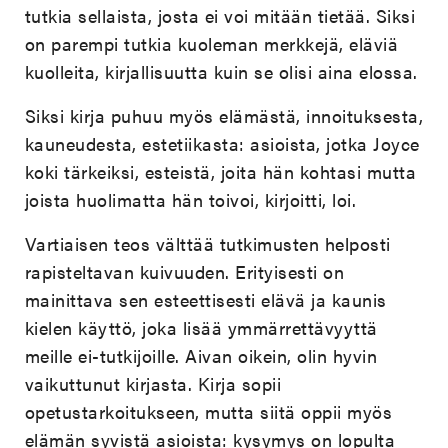
tutkia sellaista, josta ei voi mitään tietää. Siksi
on parempi tutkia kuoleman merkkejä, eläviä
kuolleita, kirjallisuutta kuin se olisi aina elossa.
Siksi kirja puhuu myös elämästä, innoituksesta,
kauneudesta, estetiikasta: asioista, jotka Joyce
koki tärkeiksi, esteistä, joita hän kohtasi mutta
joista huolimatta hän toivoi, kirjoitti, loi.
Vartiaisen teos välttää tutkimusten helposti
rapisteltavan kuivuuden. Erityisesti on
mainittava sen esteettisesti elävä ja kaunis
kielen käyttö, joka lisää ymmärrettävyyttä
meille ei-tutkijoille. Aivan oikein, olin hyvin
vaikuttunut kirjasta. Kirja sopii
opetustarkoitukseen, mutta siitä oppii myös
elämän syvistä asioista: kysymys on lopulta