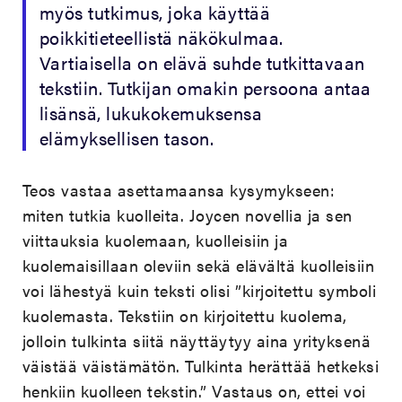
myös tutkimus, joka käyttää
poikkitieteellistä näkökulmaa.
Vartiaisella on elävä suhde tutkittavaan
tekstiin. Tutkijan omakin persoona antaa
lisänsä, lukukokemuksensa
elämyksellisen tason.
Teos vastaa asettamaansa kysymykseen:
miten tutkia kuolleita. Joycen novellia ja sen
viittauksia kuolemaan, kuolleisiin ja
kuolemaisillaan oleviin sekä elävältä kuolleisiin
voi lähestyä kuin teksti olisi ”kirjoitettu symboli
kuolemasta. Tekstiin on kirjoitettu kuolema,
jolloin tulkinta siitä näyttäytyy aina yrityksenä
väistää väistämätön. Tulkinta herättää hetkeksi
henkiin kuolleen tekstin.” Vastaus on, ettei voi