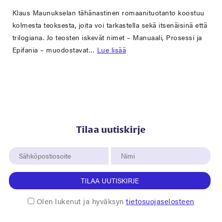
Klaus Maunukselan tähänastinen romaanituotanto koostuu
kolmesta teoksesta, joita voi tarkastella sekä itsenäisinä että
trilogiana. Jo teosten iskevät nimet – Manuaali, Prosessi ja
Epifania – muodostavat…
Lue lisää
Tilaa uutiskirje
TILAA UUTISKIRJE
Olen lukenut ja hyväksyn
tietosuojaselosteen