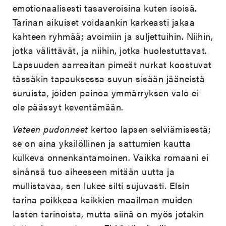
emotionaalisesti tasaveroisina kuten isoisä.
Tarinan aikuiset voidaankin karkeasti jakaa
kahteen ryhmää; avoimiin ja suljettuihin. Niihin,
jotka välittävät, ja niihin, jotka huolestuttavat.
Lapsuuden aarreaitan pimeät nurkat koostuvat
tässäkin tapauksessa suvun sisään jääneistä
suruista, joiden painoa ymmärryksen valo ei
ole päässyt keventämään.
Veteen pudonneet
kertoo lapsen selviämisestä;
se on aina yksilöllinen ja sattumien kautta
kulkeva onnenkantamoinen. Vaikka romaani ei
sinänsä tuo aiheeseen mitään uutta ja
mullistavaa, sen lukee silti sujuvasti. Elsin
tarina poikkeaa kaikkien maailman muiden
lasten tarinoista, mutta siinä on myös jotakin