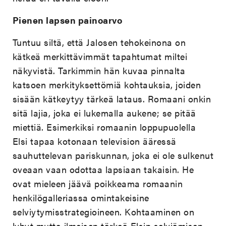
Pienen lapsen painoarvo
Tuntuu siltä, että Jalosen tehokeinona on
kätkeä merkittävimmät tapahtumat miltei
näkyvistä. Tarkimmin hän kuvaa pinnalta
katsoen merkityksettömiä kohtauksia, joiden
sisään kätkeytyy tärkeä lataus. Romaani onkin
sitä lajia, joka ei lukemalla aukene; se pitää
miettiä. Esimerkiksi romaanin loppupuolella
Elsi tapaa kotonaan television ääressä
sauhuttelevan pariskunnan, joka ei ole sulkenut
oveaan vaan odottaa lapsiaan takaisin. He
ovat mieleen jäävä poikkeama romaanin
henkilögalleriassa omintakeisine
selviytymisstrategioineen. Kohtaaminen on
lyhyt mutta ilmeisen tärkeä Elsin selviämisen