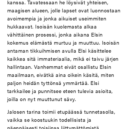
kanssa. Tavatessaan he löysivät yhteisen,
maagisen alueen, jolle lapset ovat luonnostaan
avoimempia ja jonka aikuiset useimmiten
hukkaavat. Isoisän kuolemasta alkaa
vähittäinen prosessi, jonka aikana Elsin
kokemus elämästä murtuu ja muuttuu. Isoisän
antaman tikkuihmisen avulla Elsi käsittelee
kaikkea sitä immateriaalia, mikä ei taivu järjen
hallintaan. Vanhemmat eivät osallistu Elsin
maailmaan, eivätkä aina oikein käsitä, miten
paljon heidän tyttönsä ymmärtää. Elsi
tarkkailee ja punnitsee eteen tulevia asioita,
joilla on nyt muuttunut sävy.
Jalosen tarina toimii etupäässä tunnetasolla,
vaikka se koostuukin todellisista ja
näennäisesti toisiinsa liittymättömistä