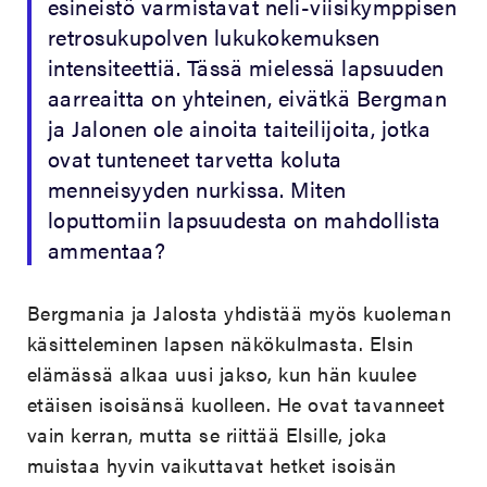
esineistö varmistavat neli-viisikymppisen
retrosukupolven lukukokemuksen
intensiteettiä. Tässä mielessä lapsuuden
aarreaitta on yhteinen, eivätkä Bergman
ja Jalonen ole ainoita taiteilijoita, jotka
ovat tunteneet tarvetta koluta
menneisyyden nurkissa. Miten
loputtomiin lapsuudesta on mahdollista
ammentaa?
Bergmania ja Jalosta yhdistää myös kuoleman
käsitteleminen lapsen näkökulmasta. Elsin
elämässä alkaa uusi jakso, kun hän kuulee
etäisen isoisänsä kuolleen. He ovat tavanneet
vain kerran, mutta se riittää Elsille, joka
muistaa hyvin vaikuttavat hetket isoisän