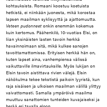
kohtauksista. Romaani koostuu koetuista
hetkistä, ei niinkään juonesta, mikä korostaa
lapsen maailman syklisyyttä ja ajattomuutta.
Veteen pudonneet
onkin enemmän kokemus
kuin kertomus. Päähenkilö, 10-vuotias Elsi, on
liian yksinäisten lasten tavoin herkkä
havainnoimaan sitä, mikä kulkee sanojen
tavoittamattomissa. Erityisen herkkä hän on,
kuten lapset aina, vanhempiensa välissä
vaikuttaville ilmavirtauksille. Myös lukijan on
Elsin tavoin aistittava rivien välejä. Elsin
näkökulma tekee tekstistä paikoin lyyristä, kun
raja sisäisen ja ulkoisen maailman välillä ylittyy
vaivattomasti. Samalla ympäröivä maailma
muuttuu sanattomien tunteiden kuvajaiseksi ja
herää eri tavalla eloon.