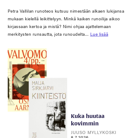
Petra Vallilan runoteos kutsuu nimestään alkaen lukijansa
mukaan kielellä leikittelyyn. Minkä kaiken runoilija aikoo
kirjassaan kertoa ja mistä? Nimi ohjaa ajattelemaan
merkitysten runsautta, jota runoudelta…
Lue lisää
Kuka huutaa
kovimmin
JUUSO MYLLYKOSKI
8.7.2026