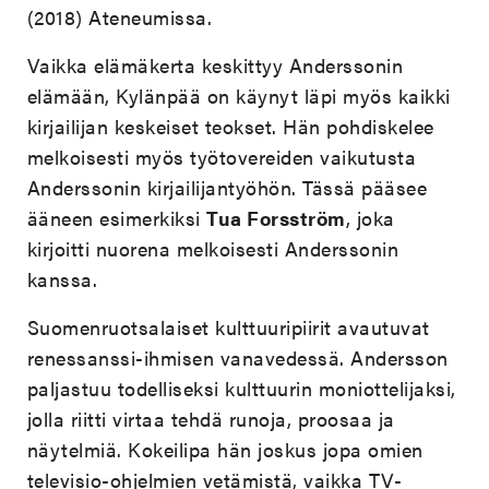
(2018) Ateneumissa.
Vaikka elämäkerta keskittyy Anderssonin
elämään, Kylänpää on käynyt läpi myös kaikki
kirjailijan keskeiset teokset. Hän pohdiskelee
melkoisesti myös työtovereiden vaikutusta
Anderssonin kirjailijantyöhön. Tässä pääsee
ääneen esimerkiksi
Tua Forsström
, joka
kirjoitti nuorena melkoisesti Anderssonin
kanssa.
Suomenruotsalaiset kulttuuripiirit avautuvat
renessanssi-ihmisen vanavedessä. Andersson
paljastuu todelliseksi kulttuurin moniottelijaksi,
jolla riitti virtaa tehdä runoja, proosaa ja
näytelmiä. Kokeilipa hän joskus jopa omien
televisio-ohjelmien vetämistä, vaikka TV-