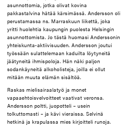
asunnottomia, jotka olivat kovina
pakkastalvina hätää kärsimässä. Andersson oli
perustamassa ns. Marraskuun liikettä, joka
yritti huolehtia kaupungin puolesta Helsingin
asunnottomista. Jo tästä huomasi Anderssonin
yhteiskunta-aktiivisuuden. Andersson joutui
työssään sulattelemaan kaduilta löytyneitä
jäätyneitä ihmispoloja. Hän näki paljon
sodankäyneitä alkoholisteja, joilla ei ollut
mitään muuta elämän sisältöä.
Raskas mielisairaalatyö ja monet
vapaaehtoisvelvoitteet vaativat veronsa.
Andersson poltti, juopotteli – usein
tolkuttomasti – ja kävi vieraissa. Selvinä
hetkinä ja krapulassa mies kirjoitteli runoja.