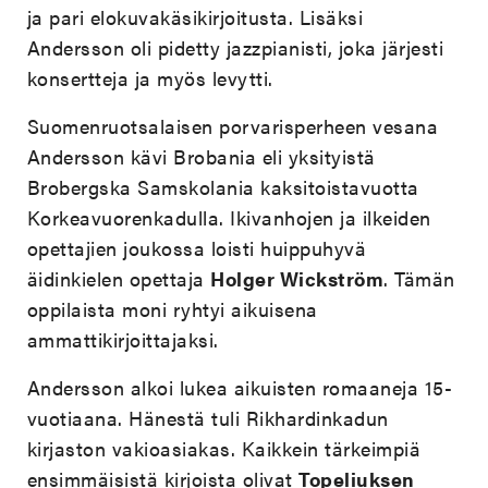
ja pari elokuvakäsikirjoitusta. Lisäksi
Andersson oli pidetty jazzpianisti, joka järjesti
konsertteja ja myös levytti.
Suomenruotsalaisen porvarisperheen vesana
Andersson kävi Brobania eli yksityistä
Brobergska Samskolania kaksitoistavuotta
Korkeavuorenkadulla. Ikivanhojen ja ilkeiden
opettajien joukossa loisti huippuhyvä
äidinkielen opettaja
Holger Wickström
. Tämän
oppilaista moni ryhtyi aikuisena
ammattikirjoittajaksi.
Andersson alkoi lukea aikuisten romaaneja 15-
vuotiaana. Hänestä tuli Rikhardinkadun
kirjaston vakioasiakas. Kaikkein tärkeimpiä
ensimmäisistä kirjoista olivat
Topeliuksen