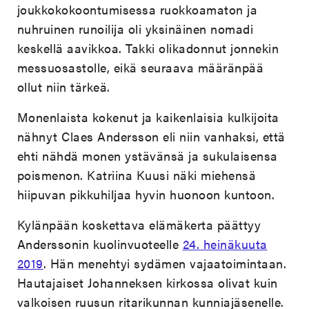
joukkokokoontumisessa ruokkoamaton ja
nuhruinen runoilija oli yksinäinen nomadi
keskellä aavikkoa. Takki olikadonnut jonnekin
messuosastolle, eikä seuraava määränpää
ollut niin tärkeä.
Monenlaista kokenut ja kaikenlaisia kulkijoita
nähnyt Claes Andersson eli niin vanhaksi, että
ehti nähdä monen ystävänsä ja sukulaisensa
poismenon. Katriina Kuusi näki miehensä
hiipuvan pikkuhiljaa hyvin huonoon kuntoon.
Kylänpään koskettava elämäkerta päättyy
Anderssonin kuolinvuoteelle
24. heinäkuuta
2019
. Hän menehtyi sydämen vajaatoimintaan.
Hautajaiset Johanneksen kirkossa olivat kuin
valkoisen ruusun ritarikunnan kunniajäsenelle.