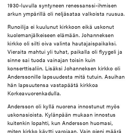
1930-luvulla syntyneen renessanssi-ihmisen
arkun ympärillä oli neljäsataa valkoista ruusua.
Runoilija ei kuulunut kirkkoon eikä uskonut
kuolemanjälkeiseen elämään. Johanneksen
kirkko oli silti oiva valinta hautajaispaikaksi.
Vieraita mahtui yli tuhat, paikalla oli flyygeli ja
sinne sai tuoda vainajan toisin kuin
konserttisaliin. Lisäksi Johanneksen kirkko oli
Anderssonille lapsuudesta mitä tutuin. Asuihan
hän lapsuutensa vastapäätä kirkkoa
Korkeavuorenkadulla.
Andersson oli kyllä nuorena innostunut myös
uskonasioista. Kylänpään mukaan innostus
kuitenkin lopahti, kun Andersson huomasi,
miten kirkko käytti varojaan. Vain pieni määrä