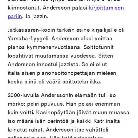
kiinnostanut. Andersson palasi
kirjoittamisen
pariin
. Ja jazzin.
Jätkäsaaren-kodin tärkein esine kirjailijalle oli
Yamaha-flyygeli. Andersson alkoi soittaa
pianoa kymmenenvuotiaana. Soittotunnit
lopahtivat muutamassa vuodessa. Sitten
Andersson innostui jazzista. Se ei ollut
italialaisen pianonsoitonopettajan mieleen,
koska siinä oli väärä soittotekniikka.
2000-luvulla Anderssonin elämään tuli iso
mörkö: peliriippuvuus. Hän pelasi enemmän
kuin voitti. Kasinopöytään jäivät muun muassa
iso määrä isän perintöä ja kaikki Katriinalta
lainatut rahat. Andersson itse vähätteli
peliongelmiaan. Hän koki pelaamisen