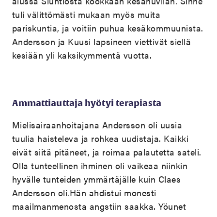
alussa Siuntiosta kookkaan kesähuvilan. Sinne
tuli välittömästi mukaan myös muita
pariskuntia, ja voitiin puhua kesäkommuunista.
Andersson ja Kuusi lapsineen viettivät siellä
kesiään yli kaksikymmentä vuotta.
Ammattiauttaja hyötyi terapiasta
Mielisairaanhoitajana Andersson oli uusia
tuulia haisteleva ja rohkea uudistaja. Kaikki
eivät siitä pitäneet, ja roimaa palautetta sateli.
Olla tunteellinen ihminen oli vaikeaa niinkin
hyvälle tunteiden ymmärtäjälle kuin Claes
Andersson oli.Hän ahdistui monesti
maailmanmenosta angstiin saakka. Yöunet