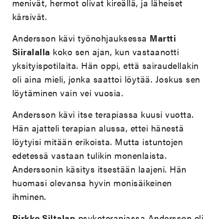
menivät, hermot olivat kireällä, ja läheiset
kärsivät.
Andersson kävi työnohjauksessa
Martti
Siiralalla
koko sen ajan, kun vastaanotti
yksityispotilaita. Hän oppi, että sairaudellakin
oli aina mieli, jonka saattoi löytää. Joskus sen
löytäminen vain vei vuosia.
Andersson kävi itse terapiassa kuusi vuotta.
Hän ajatteli terapian alussa, ettei hänestä
löytyisi mitään erikoista. Mutta istuntojen
edetessä vastaan tulikin monenlaista.
Anderssonin käsitys itsestään laajeni. Hän
huomasi olevansa hyvin monisäikeinen
ihminen.
Pirkko Siltalan
psykoterapiassa Andersson eli