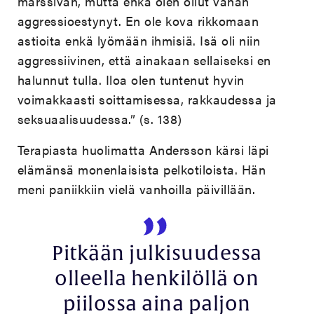
marssivan, mutta ehkä olen ollut vähän
aggressioestynyt. En ole kova rikkomaan
astioita enkä lyömään ihmisiä. Isä oli niin
aggressiivinen, että ainakaan sellaiseksi en
halunnut tulla. Iloa olen tuntenut hyvin
voimakkaasti soittamisessa, rakkaudessa ja
seksuaalisuudessa.” (s. 138)
Terapiasta huolimatta Andersson kärsi läpi
elämänsä monenlaisista pelkotiloista. Hän
meni paniikkiin vielä vanhoilla päivillään.
Pitkään julkisuudessa
olleella henkilöllä on
piilossa aina paljon