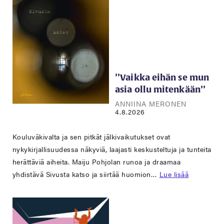
’’Vaikka eihän se mun
asia ollu mitenkään’’
ANNIINA MERONEN
4.8.2026
Kouluväkivalta ja sen pitkät jälkivaikutukset ovat
nykykirjallisuudessa näkyviä, laajasti keskusteltuja ja tunteita
herättäviä aiheita. Maiju Pohjolan runoa ja draamaa
yhdistävä Sivusta katso ja siirtää huomion…
Lue lisää