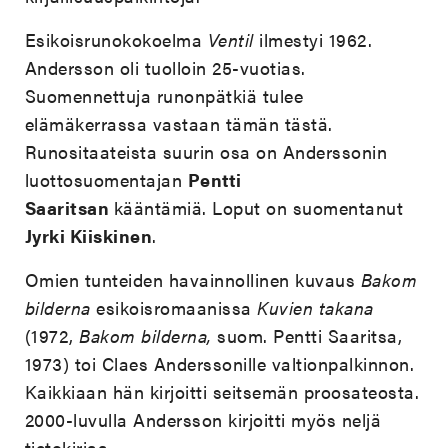
Esikoisrunokokoelma
Ventil
ilmestyi 1962.
Andersson oli tuolloin 25-vuotias.
Suomennettuja runonpätkiä tulee
elämäkerrassa vastaan tämän tästä.
Runositaateista suurin osa on Anderssonin
luottosuomentajan
Pentti
Saaritsan
kääntämiä. Loput on suomentanut
Jyrki Kiiskinen
.
Omien tunteiden havainnollinen kuvaus
Bakom
bilderna
esikoisromaanissa
Kuvien takana
(1972,
Bakom bilderna,
suom. Pentti Saaritsa,
1973) toi Claes Anderssonille valtionpalkinnon.
Kaikkiaan hän kirjoitti seitsemän proosateosta.
2000-luvulla Andersson kirjoitti myös neljä
tietokirjaa.