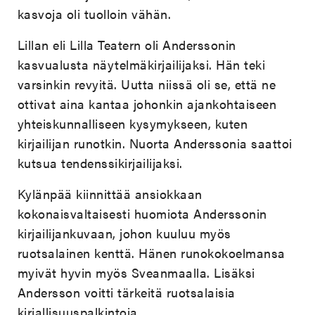
kasvoja oli tuolloin vähän.
Lillan eli Lilla Teatern oli Anderssonin
kasvualusta näytelmäkirjailijaksi. Hän teki
varsinkin revyitä. Uutta niissä oli se, että ne
ottivat aina kantaa johonkin ajankohtaiseen
yhteiskunnalliseen kysymykseen, kuten
kirjailijan runotkin. Nuorta Anderssonia saattoi
kutsua tendenssikirjailijaksi.
Kylänpää kiinnittää ansiokkaan
kokonaisvaltaisesti huomiota Anderssonin
kirjailijankuvaan, johon kuuluu myös
ruotsalainen kenttä. Hänen runokokoelmansa
myivät hyvin myös Sveanmaalla. Lisäksi
Andersson voitti tärkeitä ruotsalaisia
kirjallisuuspalkintoja.