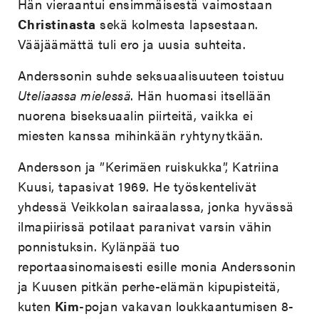
Hän vieraantui ensimmäisestä vaimostaan
Christinasta
sekä kolmesta lapsestaan.
Vääjäämättä tuli ero ja uusia suhteita.
Anderssonin suhde seksuaalisuuteen toistuu
Uteliaassa mielessä
. Hän huomasi itsellään
nuorena biseksuaalin piirteitä, vaikka ei
miesten kanssa mihinkään ryhtynytkään.
Andersson ja ”Kerimäen ruiskukka”, Katriina
Kuusi, tapasivat 1969. He työskentelivät
yhdessä Veikkolan sairaalassa, jonka hyvässä
ilmapiirissä potilaat paranivat varsin vähin
ponnistuksin. Kylänpää tuo
reportaasinomaisesti esille monia Anderssonin
ja Kuusen pitkän perhe-elämän kipupisteitä,
kuten
Kim
-pojan vakavan loukkaantumisen 8-