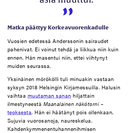
asia muuttui.
Matka päättyy Korkeavuorenkadulle
Vuosien edetessä Anderssonin sairaudet
pahenivat. Ei voinut tehdä ja liikkua niin kuin
ennen. Hän masentui niin, ettei viihtynyt
muiden seurassa.
Yksinäinen mörökölli tuli minuakin vastaan
syksyn 2018 Helsingin Kirjamessuilla. Halusin
vaihtaa
muutaman sanan
hiljattain
ilmestyneestä
Maanalainen näkötorni
–
teoksesta
. Hän ei häätänyt pois ollenkaan.
Sujuvia vuorosanoja, naureskelua.
Kahdenkymmenentuhannenihmisen