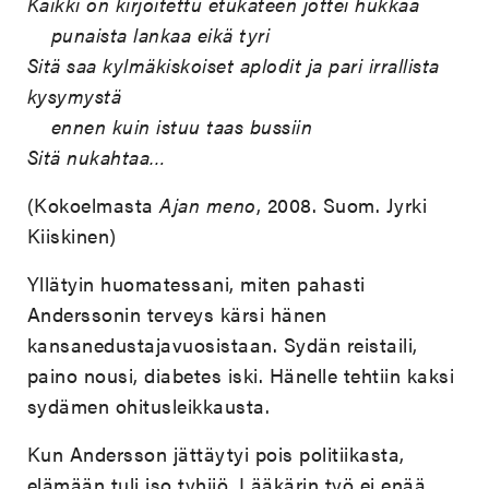
Kaikki on kirjoitettu etukäteen jottei hukkaa
punaista lankaa eikä tyri
Sitä saa kylmäkiskoiset aplodit ja pari irrallista
kysymystä
ennen kuin istuu taas bussiin
Sitä nukahtaa…
(Kokoelmasta
Ajan meno
, 2008. Suom. Jyrki
Kiiskinen)
Yllätyin huomatessani, miten pahasti
Anderssonin terveys kärsi hänen
kansanedustajavuosistaan. Sydän reistaili,
paino nousi, diabetes iski. Hänelle tehtiin kaksi
sydämen ohitusleikkausta.
Kun Andersson jättäytyi pois politiikasta,
elämään tuli iso tyhjiö. Lääkärin työ ei enää