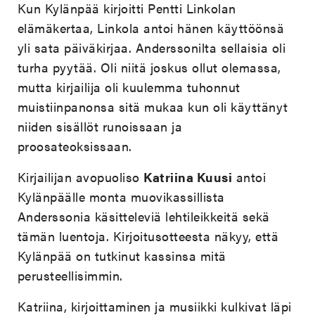
Kun Kylänpää kirjoitti Pentti Linkolan
elämäkertaa, Linkola antoi hänen käyttöönsä
yli sata päiväkirjaa. Anderssonilta sellaisia oli
turha pyytää. Oli niitä joskus ollut olemassa,
mutta kirjailija oli kuulemma tuhonnut
muistiinpanonsa sitä mukaa kun oli käyttänyt
niiden sisällöt runoissaan ja
proosateoksissaan.
Kirjailijan avopuoliso
Katriina Kuusi
antoi
Kylänpäälle monta muovikassillista
Anderssonia käsitteleviä lehtileikkeitä sekä
tämän luentoja. Kirjoitusotteesta näkyy, että
Kylänpää on tutkinut kassinsa mitä
perusteellisimmin.
Katriina, kirjoittaminen ja musiikki kulkivat läpi