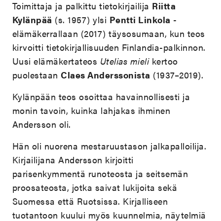
Toimittaja ja palkittu tietokirjailija
Riitta
Kylänpää
(s. 1957) ylsi
Pentti Linkola
-
elämäkerrallaan (2017) täysosumaan, kun teos
kirvoitti tietokirjallisuuden Finlandia-palkinnon.
Uusi elämäkertateos
Utelias mieli
kertoo
puolestaan
Claes Anderssonista
(1937–2019).
Kylänpään teos osoittaa havainnollisesti ja
monin tavoin, kuinka lahjakas ihminen
Andersson oli.
Hän oli nuorena mestaruustason jalkapalloilija.
Kirjailijana Andersson kirjoitti
parisenkymmentä runoteosta ja seitsemän
proosateosta, jotka saivat lukijoita sekä
Suomessa että Ruotsissa. Kirjalliseen
tuotantoon kuului myös kuunnelmia, näytelmiä