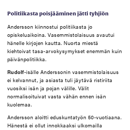
Politiikasta poisjääminen jätti tyhjiön
Andersson kiinnostui politiikasta jo
opiskeluaikoina. Vasemmistolaisuus avautui
hänelle kirjojen kautta. Nuorta miestä
kiehtoivat tasa-arvokysymykset enemmän kuin
päivänpolitiikka.
Rudolf
-isälle Anderssonin vasemmistolaisuus
ei kelvannut, ja asiasta tuli jäytävä ristiriita
vuosiksi isän ja pojan välille. Välit
normalisoituivat vasta vähän ennen isän
kuolemaa.
Andersson aloitti eduskuntatyön 50-vuotiaana.
Hänestä ei ollut innokkaaksi ulkomailla