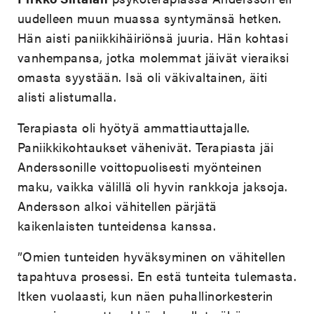
uudelleen muun muassa syntymänsä hetken.
Hän aisti paniikkihäiriönsä juuria. Hän kohtasi
vanhempansa, jotka molemmat jäivät vieraiksi
omasta syystään. Isä oli väkivaltainen, äiti
alisti alistumalla.
Terapiasta oli hyötyä ammattiauttajalle.
Paniikkikohtaukset vähenivät. Terapiasta jäi
Anderssonille voittopuolisesti myönteinen
maku, vaikka välillä oli hyvin rankkoja jaksoja.
Andersson alkoi vähitellen pärjätä
kaikenlaisten tunteidensa kanssa.
”Omien tunteiden hyväksyminen on vähitellen
tapahtuva prosessi. En estä tunteita tulemasta.
Itken vuolaasti, kun näen puhallinorkesterin