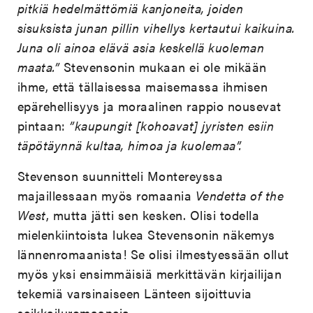
pitkiä hedelmättömiä kanjoneita, joiden
sisuksista junan pillin vihellys kertautui kaikuina.
Juna oli ainoa elävä asia keskellä kuoleman
maata.”
Stevensonin mukaan ei ole mikään
ihme, että tällaisessa maisemassa ihmisen
epärehellisyys ja moraalinen rappio nousevat
pintaan:
”kaupungit [kohoavat] jyristen esiin
täpötäynnä kultaa, himoa ja kuolemaa”.
Stevenson suunnitteli Montereyssa
majaillessaan myös romaania
Vendetta of the
West
, mutta jätti sen kesken. Olisi todella
mielenkiintoista lukea Stevensonin näkemys
lännenromaanista! Se olisi ilmestyessään ollut
myös yksi ensimmäisiä merkittävän kirjailijan
tekemiä varsinaiseen Länteen sijoittuvia
seikkailuromaaneja.