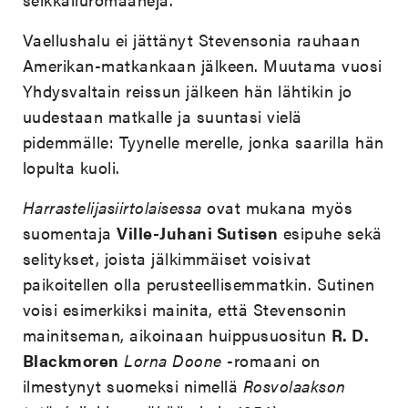
Vaellushalu ei jättänyt Stevensonia rauhaan
Amerikan-matkankaan jälkeen. Muutama vuosi
Yhdysvaltain reissun jälkeen hän lähtikin jo
uudestaan matkalle ja suuntasi vielä
pidemmälle: Tyynelle merelle, jonka saarilla hän
lopulta kuoli.
Harrastelijasiirtolaisessa
ovat mukana myös
suomentaja
Ville-Juhani Sutisen
esipuhe sekä
selitykset, joista jälkimmäiset voisivat
paikoitellen olla perusteellisemmatkin. Sutinen
voisi esimerkiksi mainita, että Stevensonin
mainitseman, aikoinaan huippusuositun
R. D.
Blackmoren
Lorna Doone
-romaani on
ilmestynyt suomeksi nimellä
Rosvolaakson