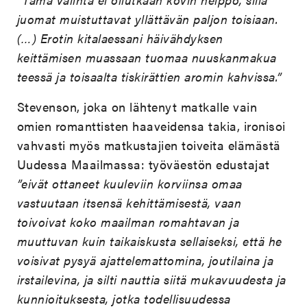
juomat muistuttavat yllättävän paljon toisiaan.
(…) Erotin kitalaessani häivähdyksen
keittämisen muassaan tuomaa nuuskanmakua
teessä ja toisaalta tiskirättien aromin kahvissa.”
Stevenson, joka on lähtenyt matkalle vain
omien romanttisten haaveidensa takia, ironisoi
vahvasti myös matkustajien toiveita elämästä
Uudessa Maailmassa: työväestön edustajat
”eivät ottaneet kuuleviin korviinsa omaa
vastuutaan itsensä kehittämisestä, vaan
toivoivat koko maailman romahtavan ja
muuttuvan kuin taikaiskusta sellaiseksi, että he
voisivat pysyä ajattelemattomina, joutilaina ja
irstailevina, ja silti nauttia siitä mukavuudesta ja
kunnioituksesta, jotka todellisuudessa