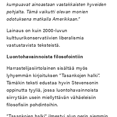
kumpuavat ainoastaan vastakkaisten hyveiden
pohjalta. Tämä vaikutti olevan monien
odotuksena matkalla Amerikkaan.”
Lainaus on kuin 2000-luvun
kulttuurikonservatiivien liberalismia
vastustavista teksteistä.
Luontohavainnoista filosofointiin
Harrastelijasiirtolainen sisältää myös
lyhyemmän kirjoituksen ”Tasankojen halki”.
Tämäkin teksti edustaa hyvin Stevensonin
oppinutta tyyliä, jossa luontohavainnoista
siirrytään usein miellyttävän vähäeleisiin
filosofisiin pohdintoihin.
”Tasankojen halki” ilmestyi alun perin aiemmin