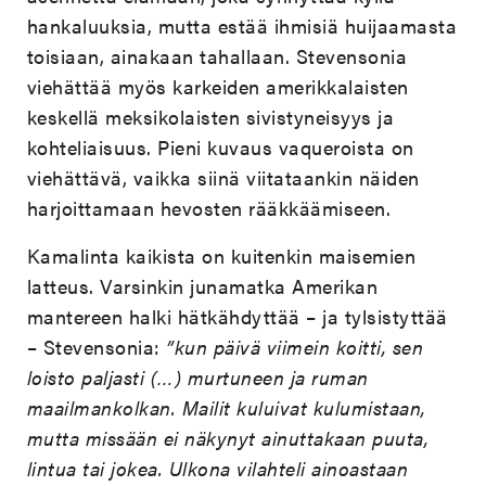
hankaluuksia, mutta estää ihmisiä huijaamasta
toisiaan, ainakaan tahallaan. Stevensonia
viehättää myös karkeiden amerikkalaisten
keskellä meksikolaisten sivistyneisyys ja
kohteliaisuus. Pieni kuvaus vaqueroista on
viehättävä, vaikka siinä viitataankin näiden
harjoittamaan hevosten rääkkäämiseen.
Kamalinta kaikista on kuitenkin maisemien
latteus. Varsinkin junamatka Amerikan
mantereen halki hätkähdyttää – ja tylsistyttää
– Stevensonia:
”kun päivä viimein koitti, sen
loisto paljasti (…) murtuneen ja ruman
maailmankolkan. Mailit kuluivat kulumistaan,
mutta missään ei näkynyt ainuttakaan puuta,
lintua tai jokea. Ulkona vilahteli ainoastaan