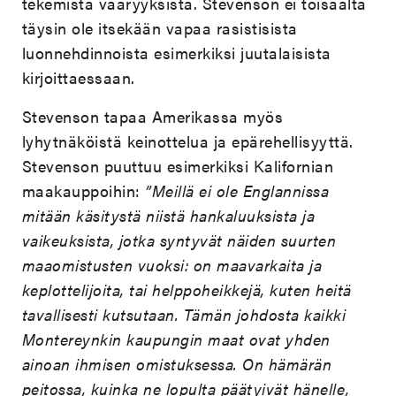
tekemistä vääryyksistä. Stevenson ei toisaalta
täysin ole itsekään vapaa rasistisista
luonnehdinnoista esimerkiksi juutalaisista
kirjoittaessaan.
Stevenson tapaa Amerikassa myös
lyhytnäköistä keinottelua ja epärehellisyyttä.
Stevenson puuttuu esimerkiksi Kalifornian
maakauppoihin:
”Meillä ei ole Englannissa
mitään käsitystä niistä hankaluuksista ja
vaikeuksista, jotka syntyvät näiden suurten
maaomistusten vuoksi: on maavarkaita ja
keplottelijoita, tai helppoheikkejä, kuten heitä
tavallisesti kutsutaan. Tämän johdosta kaikki
Montereynkin kaupungin maat ovat yhden
ainoan ihmisen omistuksessa. On hämärän
peitossa, kuinka ne lopulta päätyivät hänelle,