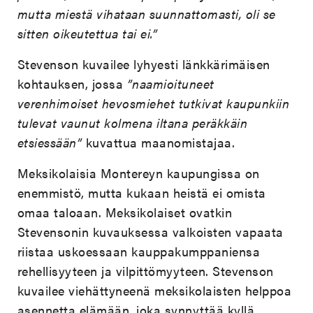
mutta miestä vihataan suunnattomasti, oli se
sitten oikeutettua tai ei.”
Stevenson kuvailee lyhyesti länkkärimäisen
kohtauksen, jossa
”naamioituneet
verenhimoiset hevosmiehet tutkivat kaupunkiin
tulevat vaunut kolmena iltana peräkkäin
etsiessään”
kuvattua maanomistajaa.
Meksikolaisia Montereyn kaupungissa on
enemmistö, mutta kukaan heistä ei omista
omaa taloaan. Meksikolaiset ovatkin
Stevensonin kuvauksessa valkoisten vapaata
riistaa uskoessaan kauppakumppaniensa
rehellisyyteen ja vilpittömyyteen. Stevenson
kuvailee viehättyneenä meksikolaisten helppoa
asennetta elämään, joka synnyttää kyllä