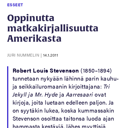
ESSEET
Oppinutta
matkakirjallisuutta
Amerikasta
JURI NUMMELIN
|
14.1.2011
Robert Louis Stevenson
(1850–1894)
tunnetaan nykyään lähinnä parin kauhu-
ja seikkailuromaanin kirjoittajana:
Tri
Jekyll ja Mr. Hyde
ja
Aarresaari
ovat
kirjoja, joita luetaan edelleen paljon. Ja
on syytäkin lukea, koska kummassakin
Stevenson osoittaa taitonsa luoda ajan
hammasta kestäviä, lähes myyttisiä