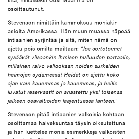
osoittautunut.
Stevenson nimittäin kammoksuu moniakin
asioita Amerikassa. Hän muun muassa häpeää
intiaanien syrjintää ja sitä, miten nämä on
ajettu pois omilta mailtaan:
”Jos sortotoimet
sysäävät viisaankin ihmisen hulluuden partaalle,
millainen raivo vellookaan noiden surkeiden
heimojen sydämessä! Heidät on ajettu koko
ajan vain kauemmas ja kauemmas, ja heille
luvatut reservaatit on anastettu yksi toisensa
jälkeen osavaltioiden laajentuessa länteen.”
Stevenson pitää intiaanien valkoisia kohtaan
osoittamaa halveksuntaa täysin oikeutettuna
ja hän luettelee monia esimerkkejä valkoisten