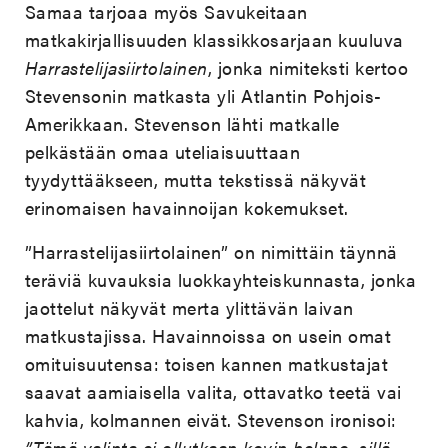
Samaa tarjoaa myös Savukeitaan
matkakirjallisuuden klassikkosarjaan kuuluva
Harrastelijasiirtolainen
, jonka nimiteksti kertoo
Stevensonin matkasta yli Atlantin Pohjois-
Amerikkaan. Stevenson lähti matkalle
pelkästään omaa uteliaisuuttaan
tyydyttääkseen, mutta tekstissä näkyvät
erinomaisen havainnoijan kokemukset.
”Harrastelijasiirtolainen” on nimittäin täynnä
teräviä kuvauksia luokkayhteiskunnasta, jonka
jaottelut näkyvät merta ylittävän laivan
matkustajissa. Havainnoissa on usein omat
omituisuutensa: toisen kannen matkustajat
saavat aamiaisella valita, ottavatko teetä vai
kahvia, kolmannen eivät. Stevenson ironisoi:
”Tämä valinta ei ollutkaan kovin helppo, sillä