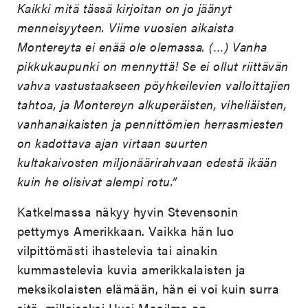
Kaikki mitä tässä kirjoitan on jo jäänyt
menneisyyteen. Viime vuosien aikaista
Montereyta ei enää ole olemassa. (…) Vanha
pikkukaupunki on mennyttä! Se ei ollut riittävän
vahva vastustaakseen pöyhkeilevien valloittajien
tahtoa, ja Montereyn alkuperäisten, viheliäisten,
vanhanaikaisten ja pennittömien herrasmiesten
on kadottava ajan virtaan suurten
kultakaivosten miljonäärirahvaan edestä ikään
kuin he olisivat alempi rotu.”
Katkelmassa näkyy hyvin Stevensonin
pettymys Amerikkaan. Vaikka hän luo
vilpittömästi ihastelevia tai ainakin
kummastelevia kuvia amerikkalaisten ja
meksikolaisten elämään, hän ei voi kuin surra
sitä, millaiseksi Uusi Maailma on