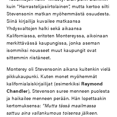
kuin ”Harrastelijasiirtolainen”, mutta kertoo silti
Stevensonin matkan myöhemmästä osuudesta.
Siinä kirjailija kuvailee matkaansa
Yhdysvaltojen halki sekä aikaansa
Kaliforniassa, eritoten Montereyssa, aikoinaan
merkittävässä kaupungissa, jonka aseman
isommiksi nousseet muut kaupungit ovat
sittemmin riistäneet.
Monterey oli Stevensonin aikana kuitenkin vielä
pikkukaupunki. Kuten monet myöhemmät
kalifornialaiskirjailijat (esimerkiksi
Raymond
Chandler
), Stevenson suree menneen puolesta
ja haikailee menneen perään. Hän lopettaakin
kertomuksensa:
”Mutta tässä maailmassa
sattuu aina vallankumous toisensa jälkeen.