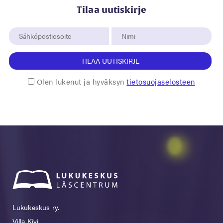
Tilaa uutiskirje
TILAA UUTISKIRJE
Olen lukenut ja hyväksyn
tietosuojaselosteen
Lukukeskus ry.
Villa Kivi,