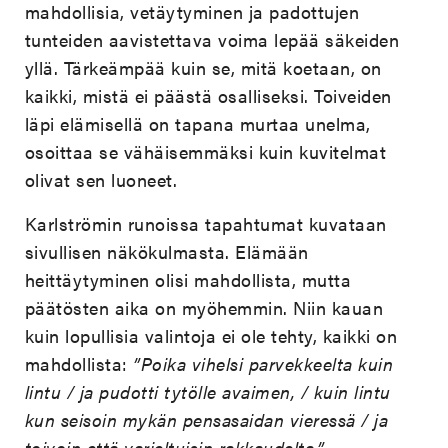
mahdollisia, vetäytyminen ja padottujen
tunteiden aavistettava voima lepää säkeiden
yllä. Tärkeämpää kuin se, mitä koetaan, on
kaikki, mistä ei päästä osalliseksi. Toiveiden
läpi elämisellä on tapana murtaa unelma,
osoittaa se vähäisemmäksi kuin kuvitelmat
olivat sen luoneet.
Karlströmin runoissa tapahtumat kuvataan
sivullisen näkökulmasta. Elämään
heittäytyminen olisi mahdollista, mutta
päätösten aika on myöhemmin. Niin kauan
kuin lopullisia valintoja ei ole tehty, kaikki on
mahdollista:
”Poika vihelsi parvekkeelta kuin
lintu / ja pudotti tytölle avaimen, / kuin lintu
kun seisoin mykän pensasaidan vieressä / ja
toivoin että varjeltuisin rakkaudelta.”