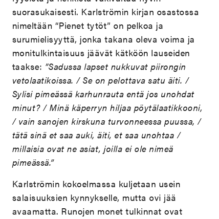
suorasukaisesti. Karlströmin kirjan osastossa
nimeltään “Pienet tytöt” on pelkoa ja
surumielisyyttä, jonka takana oleva voima ja
monitulkintaisuus jäävät kätköön lauseiden
taakse:
”Sadussa lapset nukkuvat piirongin
vetolaatikoissa. / Se on pelottava satu äiti. /
Sylisi pimeässä karhunrauta entä jos unohdat
minut? / Minä käperryn hiljaa pöytälaatikkooni,
/ vain sanojen kirskuna turvonneessa puussa, /
tätä sinä et saa auki, äiti, et saa unohtaa /
millaisia ovat ne asiat, joilla ei ole nimeä
pimeässä.”
Karlströmin kokoelmassa kuljetaan usein
salaisuuksien kynnykselle, mutta ovi jää
avaamatta. Runojen monet tulkinnat ovat