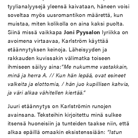
tyylianalyysejä yleensä kaivataan, häneen voisi
soveltaa myös uusromantikon määrettä, kun
muistaa, miten kolikolla on aina kaksi puolta.
Siinä missä vaikkapa
Joni Pyysalon
lyriikka on
avoimena virtaavaa, Karlström käyttää
etäännytyksen keinoja. Läheisyyden ja
rakkauden kuvissakin välimatka toiseen
ihmiseen säilyy aina:
”Me nukumme vastakkain,
minä ja herra A. // Kun hän lepää, ovat esineet
valkeita ja elottomia, / hän juo kupillisen kahvia,
ja väri alkaa vähitellen kiertää.”
Juuri etäännytys on Karlströmin runojen
avainsana. Teksteihin kirjoitettu minä sulkee
itsensä huoneisiin ja tunteiden taakse niin, että
alkaa epäillä omaakin eksistenssiään:
”Istun