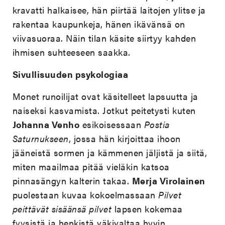
kravatti halkaisee, hän piirtää laitojen ylitse ja
rakentaa kaupunkeja, hänen ikävänsä on
viivasuoraa. Näin tilan käsite siirtyy kahden
ihmisen suhteeseen saakka.
Sivullisuuden psykologiaa
Monet runoilijat ovat käsitelleet lapsuutta ja
naiseksi kasvamista. Jotkut peitetysti kuten
Johanna Venho
esikoisessaan
Postia
Saturnukseen
, jossa hän kirjoittaa ihoon
jääneistä sormen ja kämmenen jäljistä ja siitä,
miten maailmaa pitää vieläkin katsoa
pinnasängyn kalterin takaa.
Merja Virolainen
puolestaan kuvaa kokoelmassaan
Pilvet
peittävät sisäänsä pilvet
lapsen kokemaa
fyysistä ja henkistä väkivaltaa hyvin