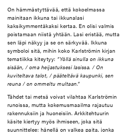
On hämmästyttävää, että kokoelmassa
mainitaan ikkuna tai ikkunalasi
kaksikymmentäkaksi kertaa. En olisi valmis
poistamaan niistä yhtään. Lasi eristää, mutta
sen läpi näkyy ja se on särkyvää. Ikkuna
symboloi sitä, mihin koko Karlströmin kirjan
tematiikka kiteytyy:
”Yöllä sinulla on ikkuna
sisään, / oma heijastuksesi lasissa. / On
kuviteltava talot, / pääteltävä kaupunki, sen
reuna / on ommeltu multaan.”
Tähdet tai metsä voivat vilahtaa Karlströmin
runoissa, mutta kokemusmaailma rajautuu
rakennuksiin ja huoneisiin. Arkkitehtuurin
käsite kiertyy myös ihmiseen, joka sitä
suunnittelee: hänellä on valkea paita, jonka