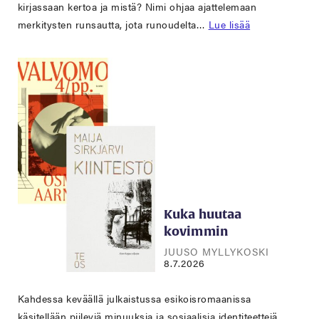
kirjassaan kertoa ja mistä? Nimi ohjaa ajattelemaan
merkitysten runsautta, jota runoudelta…
Lue lisää
Kuka huutaa
kovimmin
JUUSO MYLLYKOSKI
8.7.2026
Kahdessa keväällä julkaistussa esikoisromaanissa
käsitellään piileviä minuuksia ja sosiaalisia identiteettejä.