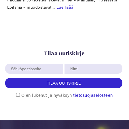
Epifania – muodostavat…
Lue lisää
Tilaa uutiskirje
TILAA UUTISKIRJE
Olen lukenut ja hyväksyn
tietosuojaselosteen