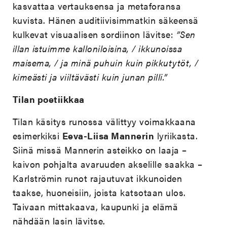
kasvattaa vertauksensa ja metaforansa
kuvista. Hänen auditiivisimmatkin säkeensä
kulkevat visuaalisen sordiinon lävitse:
”Sen
illan istuimme kalloniloisina, / ikkunoissa
maisema, / ja minä puhuin kuin pikkutytöt, /
kimeästi ja viiltävästi kuin junan pilli.”
Tilan poetiikkaa
Tilan käsitys runossa välittyy voimakkaana
esimerkiksi
Eeva-Liisa Mannerin
lyriikasta.
Siinä missä Mannerin asteikko on laaja –
kaivon pohjalta avaruuden akselille saakka –
Karlströmin runot rajautuvat ikkunoiden
taakse, huoneisiin, joista katsotaan ulos.
Taivaan mittakaava, kaupunki ja elämä
nähdään lasin lävitse.