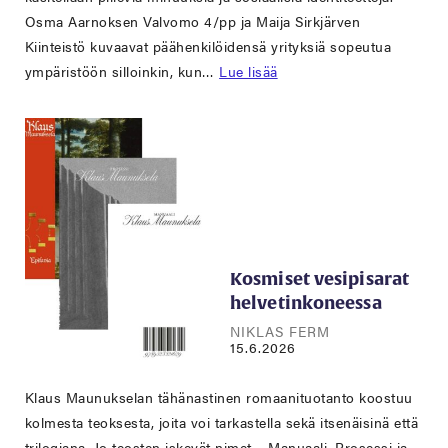
Osma Aarnoksen Valvomo 4/pp ja Maija Sirkjärven
Kiinteistö kuvaavat päähenkilöidensä yrityksiä sopeutua
ympäristöön silloinkin, kun…
Lue lisää
Kosmiset vesipisarat
helvetinkoneessa
NIKLAS FERM
15.6.2026
Klaus Maunukselan tähänastinen romaanituotanto koostuu
kolmesta teoksesta, joita voi tarkastella sekä itsenäisinä että
trilogiana. Jo teosten iskevät nimet – Manuaali, Prosessi ja