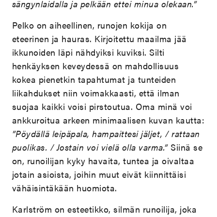
sängynlaidalla ja pelkään ettei minua olekaan.”
Pelko on aiheellinen, runojen kokija on
eteerinen ja hauras. Kirjoitettu maailma jää
ikkunoiden läpi nähdyiksi kuviksi. Silti
henkäyksen keveydessä on mahdollisuus
kokea pienetkin tapahtumat ja tunteiden
liikahdukset niin voimakkaasti, että ilman
suojaa kaikki voisi pirstoutua. Oma minä voi
ankkuroitua arkeen minimaalisen kuvan kautta:
”Pöydällä leipäpala, hampaittesi jäljet, / rattaan
puolikas. / Jostain voi vielä olla varma.”
Siinä se
on, runoilijan kyky havaita, tuntea ja oivaltaa
jotain asioista, joihin muut eivät kiinnittäisi
vähäisintäkään huomiota.
Karlström on esteetikko, silmän runoilija, joka