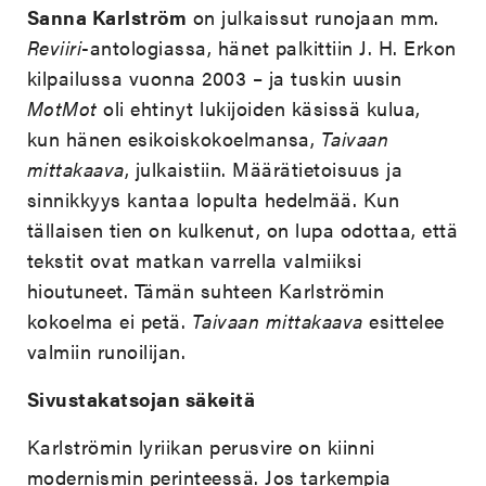
Sanna Karlström
on julkaissut runojaan mm.
Reviiri
-antologiassa, hänet palkittiin J. H. Erkon
kilpailussa vuonna 2003 – ja tuskin uusin
MotMot
oli ehtinyt lukijoiden käsissä kulua,
kun hänen esikoiskokoelmansa,
Taivaan
mittakaava
, julkaistiin. Määrätietoisuus ja
sinnikkyys kantaa lopulta hedelmää. Kun
tällaisen tien on kulkenut, on lupa odottaa, että
tekstit ovat matkan varrella valmiiksi
hioutuneet. Tämän suhteen Karlströmin
kokoelma ei petä.
Taivaan mittakaava
esittelee
valmiin runoilijan.
Sivustakatsojan säkeitä
Karlströmin lyriikan perusvire on kiinni
modernismin perinteessä. Jos tarkempia