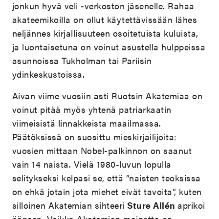
jonkun hyvä veli -verkoston jäsenelle. Rahaa
akateemikoilla on ollut käytettävissään lähes
neljännes kirjallisuuteen osoitetuista kuluista,
ja luontaisetuna on voinut asustella hulppeissa
asunnoissa Tukholman tai Pariisin
ydinkeskustoissa.
Aivan viime vuosiin asti Ruotsin Akatemiaa on
voinut pitää myös yhtenä patriarkaatin
viimeisistä linnakkeista maailmassa.
Päätöksissä on suosittu mieskirjailijoita:
vuosien mittaan Nobel-palkinnon on saanut
vain 14 naista. Vielä 1980-luvun lopulla
selitykseksi kelpasi se, että ”naisten teoksissa
on ehkä jotain jota miehet eivät tavoita”, kuten
silloinen Akatemian sihteeri
Sture Allén
aprikoi
ääneen. Vaikka Akatemian mainetta on