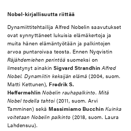
Nobel-kirjallisuutta riittää
Dynamiittitehtailija Alfred Nobelin saavutukset
ovat synnyttäneet lukuisia elämäkertoja ja
muita hänen elämäntyötään ja palkintojen
arvoa puntaroivaa teosta. Ennen Nyqvistin
Räjähdemiehen perintöä
suomeksi on
ilmestynyt ainakin
Sigvard Strandhin
Alfred
Nobel. Dynamiitin keksijän elämä
(2004, suom.
Matti Kettunen),
Fredrik S.
Heffermehlin
Nobelin rauhapalkinto. Mitä
Nobel todella tahtoi
(2011, suom. Arvi
Tamminen) sekä
Massimiamo Bucchin
Kuinka
voitetaan Nobelin palkinto
(2018, suom. Laura
Lahdensuu).