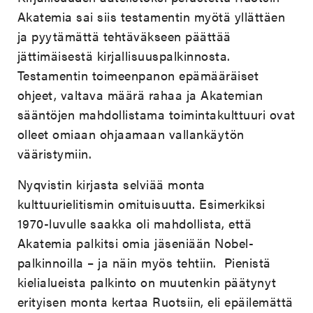
Akatemia sai siis testamentin myötä yllättäen
ja pyytämättä tehtäväkseen päättää
jättimäisestä kirjallisuuspalkinnosta.
Testamentin toimeenpanon epämääräiset
ohjeet, valtava määrä rahaa ja Akatemian
sääntöjen mahdollistama toimintakulttuuri ovat
olleet omiaan ohjaamaan vallankäytön
vääristymiin.
Nyqvistin kirjasta selviää monta
kulttuurielitismin omituisuutta. Esimerkiksi
1970-luvulle saakka oli mahdollista, että
Akatemia palkitsi omia jäseniään Nobel-
palkinnoilla – ja näin myös tehtiin. Pienistä
kielialueista palkinto on muutenkin päätynyt
erityisen monta kertaa Ruotsiin, eli epäilemättä