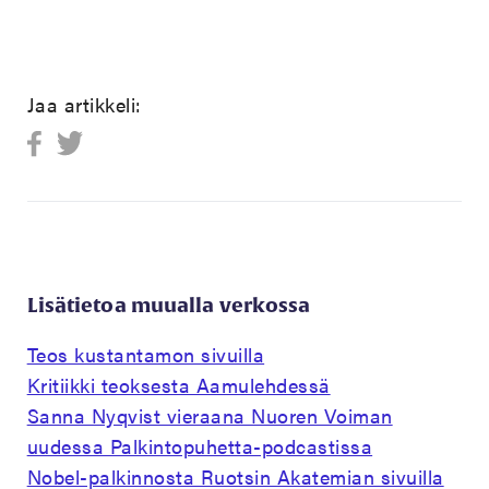
Jaa artikkeli:
Lisätietoa muualla verkossa
Teos kustantamon sivuilla
Kritiikki teoksesta Aamulehdessä
Sanna Nyqvist vieraana Nuoren Voiman
uudessa Palkintopuhetta-podcastissa
Nobel-palkinnosta Ruotsin Akatemian sivuilla