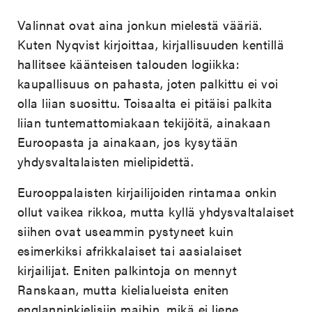
Valinnat ovat aina jonkun mielestä vääriä.
Kuten Nyqvist kirjoittaa, kirjallisuuden kentillä
hallitsee käänteisen talouden logiikka:
kaupallisuus on pahasta, joten palkittu ei voi
olla liian suosittu. Toisaalta ei pitäisi palkita
liian tuntemattomiakaan tekijöitä, ainakaan
Euroopasta ja ainakaan, jos kysytään
yhdysvaltalaisten mielipidettä.
Eurooppalaisten kirjailijoiden rintamaa onkin
ollut vaikea rikkoa, mutta kyllä yhdysvaltalaiset
siihen ovat useammin pystyneet kuin
esimerkiksi afrikkalaiset tai aasialaiset
kirjailijat. Eniten palkintoja on mennyt
Ranskaan, mutta kielialueista eniten
englanninkielisiin maihin, mikä ei liene