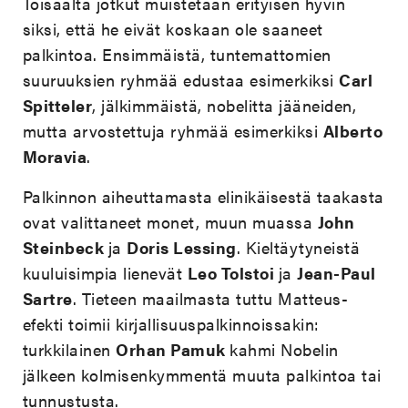
Toisaalta jotkut muistetaan erityisen hyvin
siksi, että he eivät koskaan ole saaneet
palkintoa. Ensimmäistä, tuntemattomien
suuruuksien ryhmää edustaa esimerkiksi
Carl
Spitteler
, jälkimmäistä, nobelitta jääneiden,
mutta arvostettuja ryhmää esimerkiksi
Alberto
Moravia
.
Palkinnon aiheuttamasta elinikäisestä taakasta
ovat valittaneet monet, muun muassa
John
Steinbeck
ja
Doris Lessing
. Kieltäytyneistä
kuuluisimpia lienevät
Leo Tolstoi
ja
Jean-Paul
Sartre
. Tieteen maailmasta tuttu Matteus-
efekti toimii kirjallisuuspalkinnoissakin:
turkkilainen
Orhan Pamuk
kahmi Nobelin
jälkeen kolmisenkymmentä muuta palkintoa tai
tunnustusta.