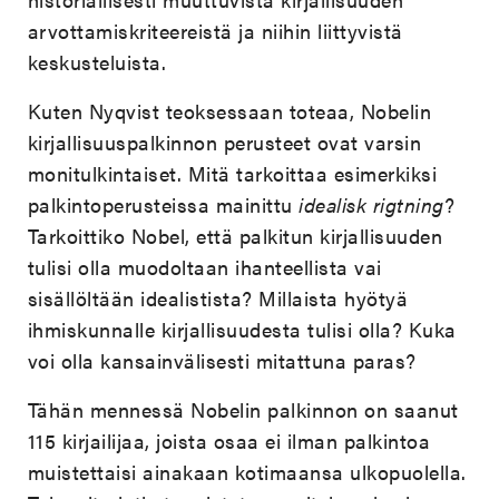
arvottamiskriteereistä ja niihin liittyvistä
keskusteluista.
Kuten Nyqvist teoksessaan toteaa, Nobelin
kirjallisuuspalkinnon perusteet ovat varsin
monitulkintaiset. Mitä tarkoittaa esimerkiksi
palkintoperusteissa mainittu
idealisk rigtning
?
Tarkoittiko Nobel, että palkitun kirjallisuuden
tulisi olla muodoltaan ihanteellista vai
sisällöltään idealistista? Millaista hyötyä
ihmiskunnalle kirjallisuudesta tulisi olla? Kuka
voi olla kansainvälisesti mitattuna paras?
Tähän mennessä Nobelin palkinnon on saanut
115 kirjailijaa, joista osaa ei ilman palkintoa
muistettaisi ainakaan kotimaansa ulkopuolella.