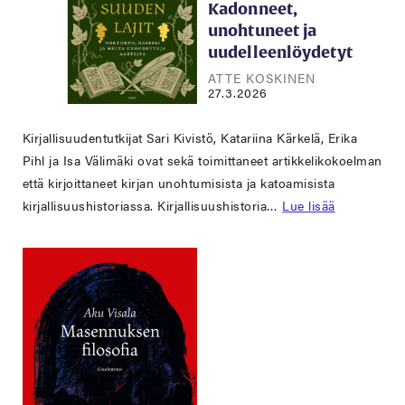
Kadonneet,
unohtuneet ja
uudelleenlöydetyt
ATTE KOSKINEN
27.3.2026
Kirjallisuudentutkijat Sari Kivistö, Katariina Kärkelä, Erika
Pihl ja Isa Välimäki ovat sekä toimittaneet artikkelikokoelman
että kirjoittaneet kirjan unohtumisista ja katoamisista
kirjallisuushistoriassa. Kirjallisuushistoria…
Lue lisää