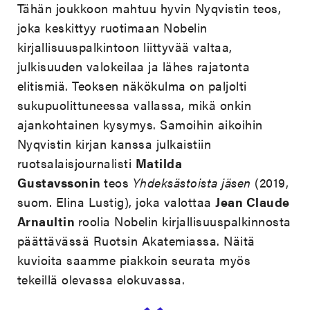
Tähän joukkoon mahtuu hyvin Nyqvistin teos,
joka keskittyy ruotimaan Nobelin
kirjallisuuspalkintoon liittyvää valtaa,
julkisuuden valokeilaa ja lähes rajatonta
elitismiä. Teoksen näkökulma on paljolti
sukupuolittuneessa vallassa, mikä onkin
ajankohtainen kysymys. Samoihin aikoihin
Nyqvistin kirjan kanssa julkaistiin
ruotsalaisjournalisti
Matilda
Gustavssonin
teos
Yhdeksästoista jäsen
(2019,
suom. Elina Lustig), joka valottaa
Jean Claude
Arnaultin
roolia Nobelin kirjallisuuspalkinnosta
päättävässä Ruotsin Akatemiassa. Näitä
kuvioita saamme piakkoin seurata myös
tekeillä olevassa elokuvassa.