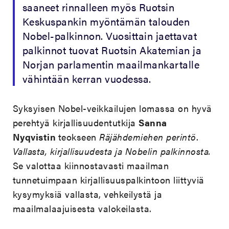
saaneet rinnalleen myös Ruotsin
Keskuspankin myöntämän talouden
Nobel-palkinnon. Vuosittain jaettavat
palkinnot tuovat Ruotsin Akatemian ja
Norjan parlamentin maailmankartalle
vähintään kerran vuodessa.
Syksyisen Nobel-veikkailujen lomassa on hyvä
perehtyä kirjallisuudentutkija
Sanna
Nyqvistin
teokseen
Räjähdemiehen perintö
.
Vallasta, kirjallisuudesta ja Nobelin palkinnosta.
Se valottaa kiinnostavasti maailman
tunnetuimpaan kirjallisuuspalkintoon liittyviä
kysymyksiä vallasta, vehkeilystä ja
maailmalaajuisesta valokeilasta.