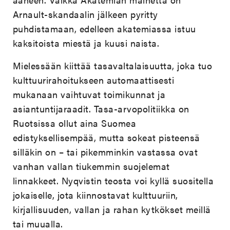
Arnault-skandaalin jälkeen pyritty
puhdistamaan, edelleen akatemiassa istuu
kaksitoista miestä ja kuusi naista.
Mielessään kiittää tasavaltalaisuutta, joka tuo
kulttuurirahoitukseen automaattisesti
mukanaan vaihtuvat toimikunnat ja
asiantuntijaraadit. Tasa-arvopolitiikka on
Ruotsissa ollut aina Suomea
edistyksellisempää, mutta sokeat pisteensä
silläkin on – tai pikemminkin vastassa ovat
vanhan vallan tiukemmin suojelemat
linnakkeet. Nyqvistin teosta voi kyllä suositella
jokaiselle, jota kiinnostavat kulttuuriin,
kirjallisuuden, vallan ja rahan kytkökset meillä
tai muualla.