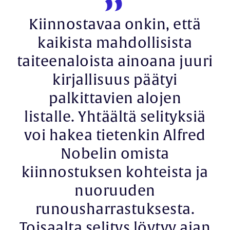
Kiinnostavaa onkin, että
kaikista mahdollisista
taiteenaloista ainoana juuri
kirjallisuus päätyi
palkittavien alojen
listalle. Yhtäältä selityksiä
voi hakea tietenkin Alfred
Nobelin omista
kiinnostuksen kohteista ja
nuoruuden
runousharrastuksesta.
Toisaalta selitys löytyy ajan