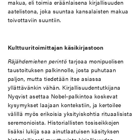
makua, eli toimia eräänlaisena kirjallisuuden
aatelistona, joka suuntaa kansalaisten makua
toivottaviin suuntiin.
Kulttuuritoimittajan käsikirjastoon
Räjähdemiehen perintö
tarjoaa monipuolisen
taustoituksen palkinnolle, josta puhutaan
paljon, mutta tiedetään itse asiassa
yllättävänkin vähän. Kirjallisuudentutkijana
Nyqvist asettaa Nobel-palkintoa koskevat
kysymykset laajaan kontekstiin, ja kertoilee
välillä myös erikoisia yksityiskohtia rituaalisista
seremonioista. Historiallisten tosiseikkojen
lisäksi lukija saa ainutlaatuisen käsityksen
historiallisesti muuttuvista kirjallisuuden