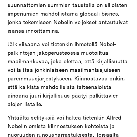
suunnattomien summien taustalla on silloisten
imperiumien mahdollistama globaali bisnes,
jonka tekemiseen Nobelin veljekset antautuivat
isänsä innoittamina.
Jälkiviisaana voi tietenkin ihmetellä Nobel-
palkintojen jakoperusteossa muotoiltua
maailmankuvaa, joka olettaa, että kirjallisuutta
voi laittaa jonkinlaiseen maailmanlaajuiseen
paremmuusjärjestykseen. Kiinnostavaa onkin,
että kaikista mahdollisista taiteenaloista
ainoana juuri kirjallisuus päätyi palkittavien
alojen listalle.
Yhtäältä selityksiä voi hakea tietenkin Alfred
Nobelin omista kiinnostuksen kohteista ja
nuoruuden runousharrastuksesta. Toisaalta