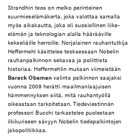
Strandhin teos on melko perinteinen
suurmieselämäkerta, joka valottaa samalla
myös aikakautta, joka oli suosiollinen liike-
elämän ja teknologian alalla häärääville
kekseliäille herroille. Norjalainen rauhantutkija
Heffermehl käsittelee teoksessaan Nobelin
rauhanpalkinnon sekavaa ja poliittista
historiaa. Heffermehlin mukaan viimeistään
Barack Obaman
valinta palkinnon saajaksi
vuonna 2009 herätti maailmanlaajuisen
hämmennyksen siitä, mitä rauhantyöllä
oikeastaan tarkoitetaan. Tiedeviestinnän
professori Bucchi tarkastelee puolestaan
ilkikuriseen sävyyn Nobelin tiedepalkintojen
jakopolitiikkaa.