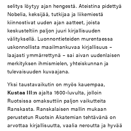
selitys löytyy ajan hengestä. Ateistina pidettyä
Nobelia, keksijää, tutkijaa ja liikemiestä
kiinnostivat uuden ajan aatteet, joista
keskusteltiin paljon juuri kirjallisuuden
välityksellä. Luonnontieteiden murentaessa
uskonnollista maailmankuvaa kirjallisuus –
laajasti ymmärrettynä – sai aivan uudenlaisen
merkityksen ihmismielen, yhteiskunnan ja
tulevaisuuden kuvaajana.
Yksi taustavaikutin on myös kauempaa,
Kustaa III:n
ajalta 1600-luvulta, jolloin
Ruotsissa omaksuttiin paljon vaikutteita
Ranskasta. Ranskalaisen mallin mukaan
perustetun Ruotsin Akatemian tehtävänä on
arvottaa kirjallisuutta, vaalia neroutta ja hyvää