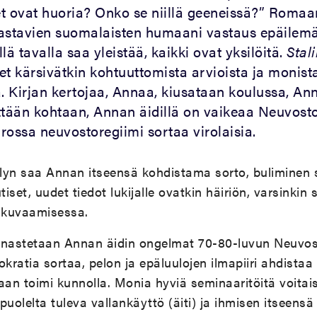
set ovat huoria? Onko se niillä geeneissä?” Romaa
astavien suomalaisten humaani vastaus epäilemä
llä tavalla saa yleistää, kaikki ovat yksilöitä.
Stal
t kärsivätkin kohtuuttomista arvioista ja monist
a. Kirjan kertojaa, Annaa, kiusataan koulussa, An
ttään kohtaan, Annan äidillä on vaikeaa Neuvostol
rossa neuvostoregiimi sortaa virolaisia.
lyn saa Annan itseensä kohdistama sorto, buliminen 
iset, uudet tiedot lukijalle ovatkin häiriön, varsinkin 
, kuvaamisessa.
nnastetaan Annan äidin ongelmat 70-80-luvun Neuvos
kratia sortaa, pelon ja epäluulojen ilmapiiri ahdistaa 
n toimi kunnolla. Monia hyviä seminaaritöitä voitaisi
puolelta tuleva vallankäyttö (äiti) ja ihmisen itseens