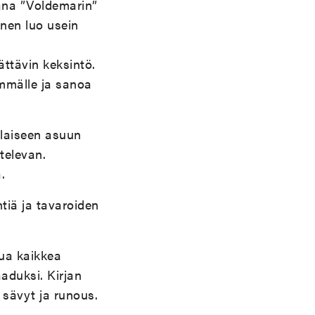
sana ”Voldemarin”
anen luo usein
ättävin keksintö.
emmälle ja sanoa
olaiseen asuun
televan.
.
tiä ja tavaroiden
lua kaikkea
aaduksi. Kirjan
a sävyt ja runous.