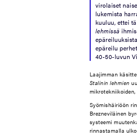
virolaiset nai
lukemista harr
kuuluu, ettei tä
lehmissä
ihmise
epäreiluuksist
epäreilu perhe
40-50-luvun Vi
Laajimman käsitte
Stalinin lehmien
uut
mikrotekniikoiden
Syömishäiriöön ri
Brezneviläinen byro
systeemi muutenkaa
rinnastamalla ulko