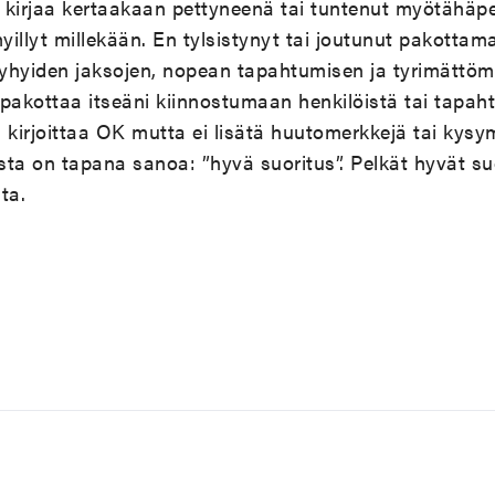
tä kirjaa kertaakaan pettyneenä tai tuntenut myötähä
myillyt millekään. En tylsistynyt tai joutunut pakottam
lyhyiden jaksojen, nopean tapahtumisen ja tyrimättöm
pakottaa itseäni kiinnostumaan henkilöistä tai tapah
oi kirjoittaa OK mutta ei lisätä huutomerkkejä tai kys
ista on tapana sanoa: ”hyvä suoritus”. Pelkät hyvät su
ta.