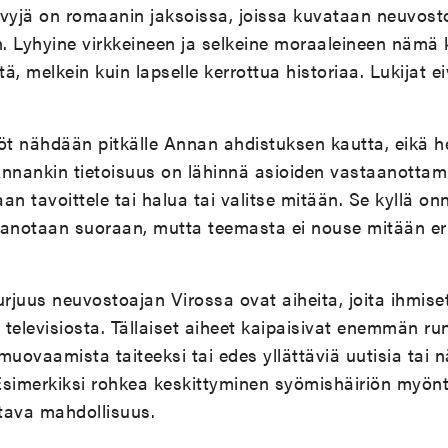
ävyjä on romaanin jaksoissa, joissa kuvataan neuvost
. Lyhyine virkkeineen ja selkeine moraaleineen nämä
tä, melkein kuin lapselle kerrottua historiaa. Lukijat e
öt nähdään pitkälle Annan ahdistuksen kautta, eikä h
nnankin tietoisuus on lähinnä asioiden vastaanottami
an tavoittele tai halua tai valitse mitään. Se kyllä on
sanotaan suoraan, mutta teemasta ei nouse mitään er
urjuus neuvostoajan Virossa ovat aiheita, joita ihmise
a televisiosta. Tällaiset aiheet kaipaisivat enemmän 
muovaamista taiteeksi tai edes yllättäviä uutisia tai 
 Esimerkiksi rohkea keskittyminen syömishäiriön myöntei
stava mahdollisuus.