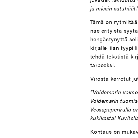
ja missin satuhäät.
Tämä on rytmiltää
näe erityistä syytä
hengästynyttä seli
kirjalle liian tyyp
tehdä tekstistä ki
tarpeeksi.
Virosta kerrotut ju
”Voldemarin vaimo 
Voldemarin tuomiset
Vessapaperirulla on
kukikasta! Kuvitel
Kohtaus on mukavas