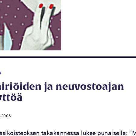
A
iriöiden ja neuvostoajan
yttöä
2.2003
esikoisteoksen takakannessa lukee punaisella: ”M