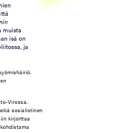
nien
ttä
inin
a muista
nan isä on
iitossa, ja
syömishäiriö.
sen
to-Virossa.
eikä sosialistinen
in kirjoittaa
ä kohdistama