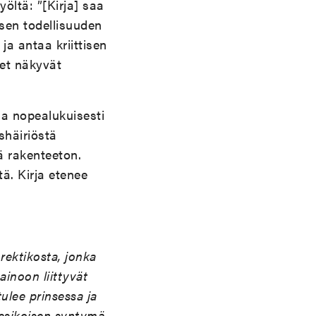
öltä: ”[Kirja] saa
sen todellisuuden
ja antaa kriittisen
eet näkyvät
ja nopealukuisesti
shäiriöstä
ä rakenteeton.
ä. Kirja etenee
rektikosta, jonka
ainoon liittyvät
tulee prinsessa ja
 esikoisen syntymä