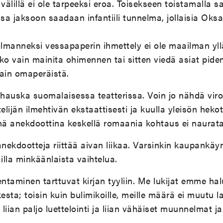
 välillä ei ole tarpeeksi eroa. Toisekseen toistamalla 
ssa jaksoon saadaan infantiili tunnelma, jollaisia Oks
olmanneksi vessapaperin ihmettely ei ole maailman yll
joko vain mainita ohimennen tai sitten viedä asiat pid
tain omaperäistä.
 hauska suomalaisessa teatterissa. Voin jo nähdä vir
lijän ilmehtivän ekstaattisesti ja kuulla yleisön hekot
ä anekdoottina keskellä romaania kohtaus ei naurata
anekdootteja riittää aivan liikaa. Varsinkin kaupankäyn
lla minkäänlaista vaihtelua.
taminen tarttuvat kirjan tyyliin. Me lukijat emme ha
sta; toisin kuin bulimikoille, meille määrä ei muutu l
iian paljo luettelointi ja liian vähäiset muunnelmat j