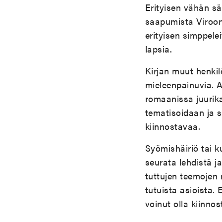
Erityisen vähän s
saapumista Viroon
erityisen simppelei
lapsia.
Kirjan muut henkil
mieleenpainuvia. A
romaanissa juurika
tematisoidaan ja 
kiinnostavaa.
Syömishäiriö tai k
seurata lehdistä j
tuttujen teemojen 
tutuista asioista.
voinut olla kiinno