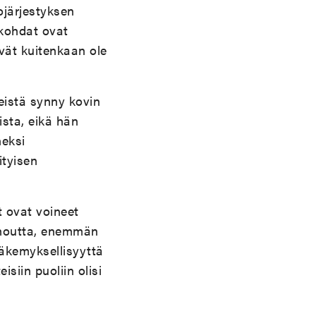
ojärjestyksen
 kohdat ovat
ivät kuitenkaan ole
eistä synny kovin
sta, eikä hän
neksi
ityisen
t ovat voineet
runoutta, enemmän
näkemyksellisyyttä
siin puoliin olisi