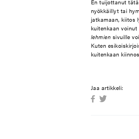
En tuijottanut tä
nyökkäillyt tai hy
jatkamaan, kiitos 
kuitenkaan voinut 
lehmien
sivuille v
Kuten esikoiskirjo
kuitenkaan kiinnos
Jaa artikkeli: