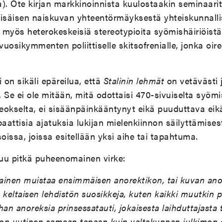
). Ote kirjan markkinoinnista kuulostaakin seminaarity
säisen naiskuvan yhteentörmäyksestä yhteiskunnalli
myös heterokeskeisiä stereotypioita syömishäiriöistä 
uosikymmenten poliittiselle skitsofrenialle, jonka oir
 on sikäli epäreilua, että
Stalinin lehmät
on vetävästi 
. Se ei ole mitään, mitä odottaisi 470-sivuiselta syömi
teokselta, ei sisäänpäinkääntynyt eikä puuduttava eik
attisia ajatuksia lukijan mielenkiinnon säilyttämisest
oissa, joissa esitellään yksi aihe tai tapahtuma.
luu pitkä puheenomainen virke:
kainen muistaa ensimmäisen anorektikon, tai kuvan ano
keltaisen lehdistön suosikkeja, kuten kaikki muutkin p
nhan anoreksia prinsessatauti, jokaisesta laihduttajasta 
 on uutinen samaan tapaan kuin valtakunnan julkimon