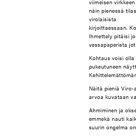
viimeisen virkkeen
näin pienessä tila
virolaisista
kirjoittaessaan. K
Ihmettely pitäisi 
vessapaperista jo
Kohtaus voisi olla
pukeutuneen näytte
Kehittelemättömän
Näitä pieniä Viro-
arvoa kuvataan vai
Ahmiminen ja oksen
emmekä nauti kaike
suurin ongelma on l