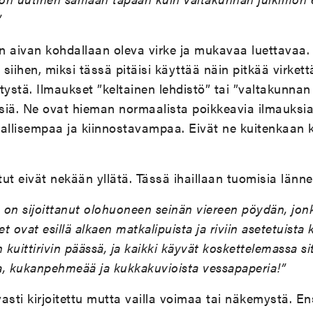
”
n aivan kohdallaan oleva virke ja mukavaa luettavaa.
 siihen, miksi tässä pitäisi käyttää näin pitkää virkett
tystä. Ilmaukset ”keltainen lehdistö” tai ”valtakunnan
illisiä. Ne ovat hieman normaalista poikkeavia ilmauksia
rjallisempaa ja kiinnostavampaa. Eivät ne kuitenkaan ki
tut eivät nekään yllätä. Tässä ihaillaan tuomisia länne
on sijoittanut olohuoneen seinän viereen pöydän, jonk
 ovat esillä alkaen matkalipuista ja riviin asetetuista k
 kuittirivin päässä, ja kaikki käyvät koskettelemassa si
la, kukanpehmeää ja kukkakuvioista vessapaperia!”
ti kirjoitettu mutta vailla voimaa tai näkemystä. En