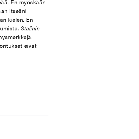
peää. En myöskään
aan itseäni
än kielen. En
tumista.
Stalinin
ymysmerkkejä.
oritukset eivät