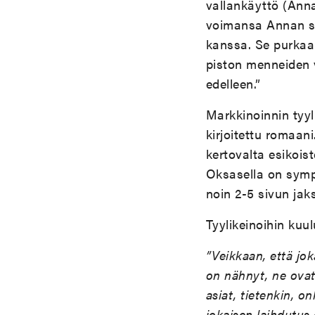
vallankäyttö (Anna
voimansa Annan si
kanssa. Se purkaa 
piston menneiden v
edelleen.”
Markkinoinnin tyyli
kirjoitettu romaani
kertovalta esikois
Oksasella on sympa
noin 2-5 sivun jaks
Tyylikeinoihin kuu
”Veikkaan, että jo
on nähnyt, ne ovat 
asiat, tietenkin, o
jokaisen laihdutus