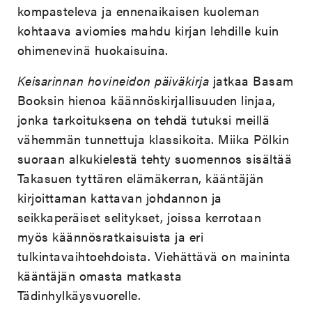
kompasteleva ja ennenaikaisen kuoleman
kohtaava aviomies mahdu kirjan lehdille kuin
ohimenevinä huokaisuina.
Keisarinnan hovineidon päiväkirja
jatkaa Basam
Booksin hienoa käännöskirjallisuuden linjaa,
jonka tarkoituksena on tehdä tutuksi meillä
vähemmän tunnettuja klassikoita. Miika Pölkin
suoraan alkukielestä tehty suomennos sisältää
Takasuen tyttären elämäkerran, kääntäjän
kirjoittaman kattavan johdannon ja
seikkaperäiset selitykset, joissa kerrotaan
myös käännösratkaisuista ja eri
tulkintavaihtoehdoista. Viehättävä on maininta
kääntäjän omasta matkasta
Tädinhylkäysvuorelle.