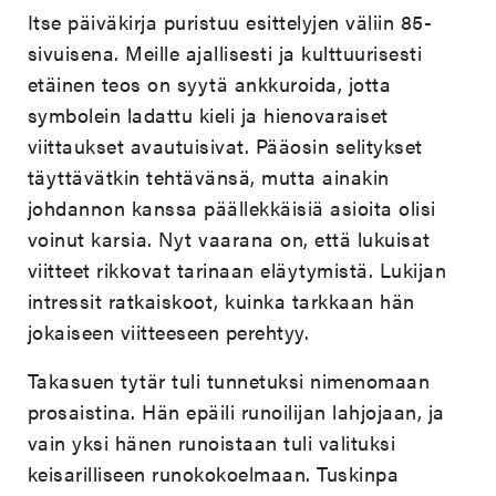
Itse päiväkirja puristuu esittelyjen väliin 85-
sivuisena. Meille ajallisesti ja kulttuurisesti
etäinen teos on syytä ankkuroida, jotta
symbolein ladattu kieli ja hienovaraiset
viittaukset avautuisivat. Pääosin selitykset
täyttävätkin tehtävänsä, mutta ainakin
johdannon kanssa päällekkäisiä asioita olisi
voinut karsia. Nyt vaarana on, että lukuisat
viitteet rikkovat tarinaan eläytymistä. Lukijan
intressit ratkaiskoot, kuinka tarkkaan hän
jokaiseen viitteeseen perehtyy.
Takasuen tytär tuli tunnetuksi nimenomaan
prosaistina. Hän epäili runoilijan lahjojaan, ja
vain yksi hänen runoistaan tuli valituksi
keisarilliseen runokokoelmaan. Tuskinpa