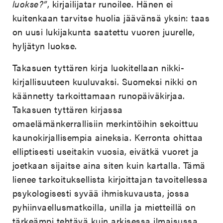
luokse?”
, kirjailijatar runoilee. Hänen ei
kuitenkaan tarvitse huolia jäävänsä yksin: taas
on uusi lukijakunta saatettu vuoren juurelle,
hyljätyn luokse.
Takasuen tyttären kirja luokitellaan nikki-
kirjallisuuteen kuuluvaksi. Suomeksi nikki on
käännetty tarkoittamaan runopäiväkirjaa.
Takasuen tyttären kirjassa
omaelämänkerrallisiin merkintöihin sekoittuu
kaunokirjallisempia aineksia. Kerronta ohittaa
elliptisesti useitakin vuosia, eivätkä vuoret ja
joetkaan sijaitse aina siten kuin kartalla. Tämä
lienee tarkoituksellista kirjoittajan tavoitellessa
psykologisesti syvää ihmiskuvausta, jossa
pyhiinvaellusmatkoilla, unilla ja mietteillä on
tärkeämpi tehtävä kuin arkisessa ilmaisussa.