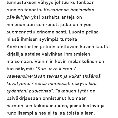
tunnustuksen vähyys johtuu kuitenkaan
runojen tasosta.
Keisarinnan hovineidon
päiväkirjan
yksi parhaita anteja on
nimenomaan sen runot, jotka on myös
suomennettu erinomaisesti. Luonto peilaa
niissä ihmisen syvimpiä tunteita.
Konkreettisten ja tunnistettavien kuvien kautta
kirjailija astelee vaivihkaa ihmismielen
maisemaan. Vain niin kovin melankolinen on
tuo näkymä:
”Kun usva kietoo /
vaaleansinertävän taivaan ja kukat sisäänsä
kevätyönä, / vetää himmeästi näkyvä kuu
sydäntäni puoleensa”
. Takasuen tytär on
päiväkirjassaan onnistunut luomaan
harmonisen kokonaisuuden, jossa kertova ja
runollisempi aines ei tallaa toista alleen.