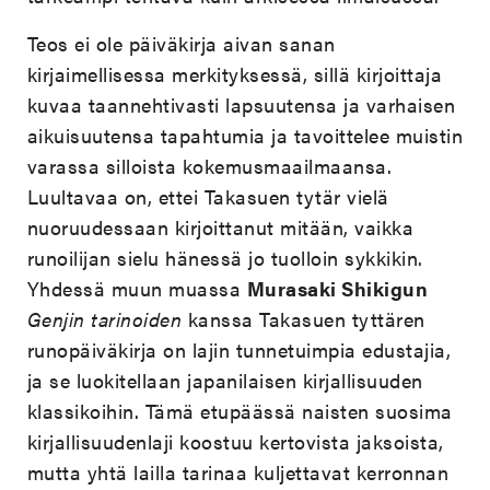
Teos ei ole päiväkirja aivan sanan
kirjaimellisessa merkityksessä, sillä kirjoittaja
kuvaa taannehtivasti lapsuutensa ja varhaisen
aikuisuutensa tapahtumia ja tavoittelee muistin
varassa silloista kokemusmaailmaansa.
Luultavaa on, ettei Takasuen tytär vielä
nuoruudessaan kirjoittanut mitään, vaikka
runoilijan sielu hänessä jo tuolloin sykkikin.
Yhdessä muun muassa
Murasaki Shikigun
Genjin tarinoiden
kanssa Takasuen tyttären
runopäiväkirja on lajin tunnetuimpia edustajia,
ja se luokitellaan japanilaisen kirjallisuuden
klassikoihin. Tämä etupäässä naisten suosima
kirjallisuudenlaji koostuu kertovista jaksoista,
mutta yhtä lailla tarinaa kuljettavat kerronnan