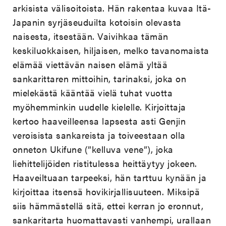
arkisista välisoitoista. Hän rakentaa kuvaa Itä-
Japanin syrjäseuduilta kotoisin olevasta
naisesta, itsestään. Vaivihkaa tämän
keskiluokkaisen, hiljaisen, melko tavanomaista
elämää viettävän naisen elämä yltää
sankarittaren mittoihin, tarinaksi, joka on
mielekästä kääntää vielä tuhat vuotta
myöhemminkin uudelle kielelle. Kirjoittaja
kertoo haaveilleensa lapsesta asti Genjin
veroisista sankareista ja toiveestaan olla
onneton Ukifune (”kelluva vene”), joka
liehittelijöiden ristitulessa heittäytyy jokeen.
Haaveiltuaan tarpeeksi, hän tarttuu kynään ja
kirjoittaa itsensä hovikirjallisuuteen. Miksipä
siis hämmästellä sitä, ettei kerran jo eronnut,
sankaritarta huomattavasti vanhempi, urallaan