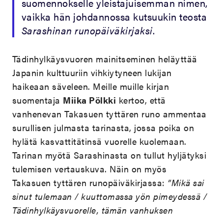
suomennokselle yleistajuisemman nimen,
vaikka hän johdannossa kutsuukin teosta
Sarashinan runopäiväkirjaksi
.
Tädinhylkäysvuoren mainitseminen heläyttää
Japanin kulttuuriin vihkiytyneen lukijan
haikeaan säveleen. Meille muille kirjan
suomentaja
Miika Pölkki
kertoo, että
vanhenevan Takasuen tyttären runo ammentaa
surullisen julmasta tarinasta, jossa poika on
hylätä kasvattitätinsä vuorelle kuolemaan.
Tarinan myötä Sarashinasta on tullut hyljätyksi
tulemisen vertauskuva. Näin on myös
Takasuen tyttären runopäiväkirjassa:
”Mikä sai
sinut tulemaan / kuuttomassa yön pimeydessä /
Tädinhylkäysvuorelle, tämän vanhuksen