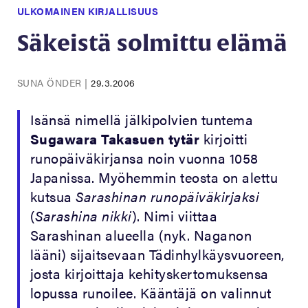
ULKOMAINEN KIRJALLISUUS
Säkeistä solmittu elämä
SUNA ÖNDER
|
29.3.2006
Isänsä nimellä jälkipolvien tuntema
Sugawara Takasuen tytär
kirjoitti
runopäiväkirjansa noin vuonna 1058
Japanissa. Myöhemmin teosta on alettu
kutsua
Sarashinan runopäiväkirjaksi
(
Sarashina nikki
). Nimi viittaa
Sarashinan alueella (nyk. Naganon
lääni) sijaitsevaan Tädinhylkäysvuoreen,
josta kirjoittaja kehityskertomuksensa
lopussa runoilee. Kääntäjä on valinnut