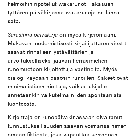
helmoihin ripotellut wakarunot. Takasuen
tyttären päiväkirjassa wakarunoja on lähes
sata.
Sarashina päiväkirja
on myös kirjeromaani.
Mukavan modernistisesti kirjailijattaren viestit
saavat rinnalleen ystävättärien ja
arvoitukselliseksi jäävän herrasmiehen
runomuotoon kirjoitettuja vastineita. Myös
dialogi käydään pääosin runoillen. Säkeet ovat
minimalistisen hiottuja, vaikka lukijalle
annetaankin vaikutelma niiden spontaanista
luonteesta.
Kirjoittaja on runopäiväkirjassaan oivaltanut
tunnustuksellisuuden saavan voimansa nimen
omaan fiktiosta, joka vapauttaa kerronnan