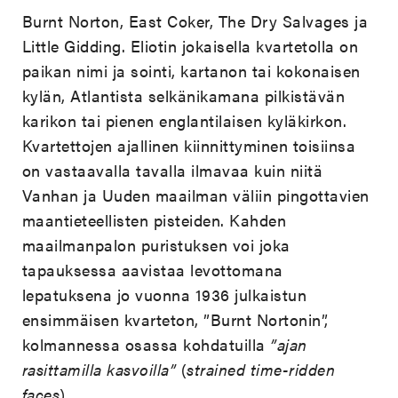
Burnt Norton, East Coker, The Dry Salvages ja
Little Gidding. Eliotin jokaisella kvartetolla on
paikan nimi ja sointi, kartanon tai kokonaisen
kylän, Atlantista selkänikamana pilkistävän
karikon tai pienen englantilaisen kyläkirkon.
Kvartettojen ajallinen kiinnittyminen toisiinsa
on vastaavalla tavalla ilmavaa kuin niitä
Vanhan ja Uuden maailman väliin pingottavien
maantieteellisten pisteiden. Kahden
maailmanpalon puristuksen voi joka
tapauksessa aavistaa levottomana
lepatuksena jo vuonna 1936 julkaistun
ensimmäisen kvarteton, ”Burnt Nortonin”,
kolmannessa osassa kohdatuilla
”ajan
rasittamilla kasvoilla”
(
strained time-ridden
faces
).