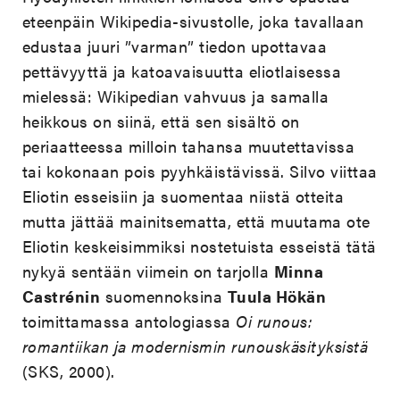
eteenpäin Wikipedia-sivustolle, joka tavallaan
edustaa juuri ”varman” tiedon upottavaa
pettävyyttä ja katoavaisuutta eliotlaisessa
mielessä: Wikipedian vahvuus ja samalla
heikkous on siinä, että sen sisältö on
periaatteessa milloin tahansa muutettavissa
tai kokonaan pois pyyhkäistävissä. Silvo viittaa
Eliotin esseisiin ja suomentaa niistä otteita
mutta jättää mainitsematta, että muutama ote
Eliotin keskeisimmiksi nostetuista esseistä tätä
nykyä sentään viimein on tarjolla
Minna
Castrénin
suomennoksina
Tuula Hökän
toimittamassa antologiassa
Oi runous:
romantiikan ja modernismin runouskäsityksistä
(SKS, 2000).