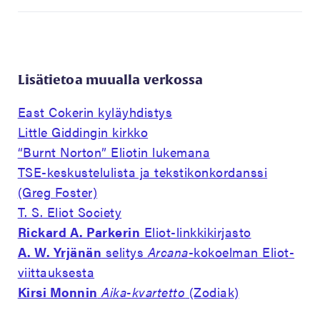
Lisätietoa muualla verkossa
East Cokerin kyläyhdistys
Little Giddingin kirkko
“Burnt Norton” Eliotin lukemana
TSE-keskustelulista ja tekstikonkordanssi
(Greg Foster)
T. S. Eliot Society
Rickard A. Parkerin
Eliot-linkkikirjasto
A. W. Yrjänän
selitys
Arcana
-kokoelman Eliot-
viittauksesta
Kirsi Monnin
Aika-kvartetto
(Zodiak)