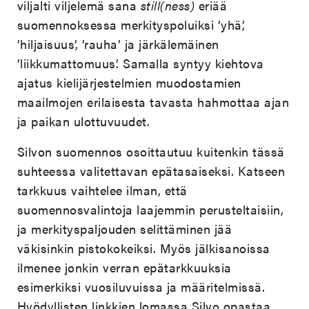
viljalti viljelemä sana
still(ness)
eriää
suomennoksessa merkityspoluiksi ’yhä’,
’hiljaisuus’, ’rauha’ ja järkälemäinen
’liikkumattomuus’. Samalla syntyy kiehtova
ajatus kielijärjestelmien muodostamien
maailmojen erilaisesta tavasta hahmottaa ajan
ja paikan ulottuvuudet.
Silvon suomennos osoittautuu kuitenkin tässä
suhteessa valitettavan epätasaiseksi. Katseen
tarkkuus vaihtelee ilman, että
suomennosvalintoja laajemmin perusteltaisiin,
ja merkityspaljouden selittäminen jää
väkisinkin pistokokeiksi. Myös jälkisanoissa
ilmenee jonkin verran epätarkkuuksia
esimerkiksi vuosiluvuissa ja määritelmissä.
Hyödyllisten linkkien lomassa Silvo opastaa