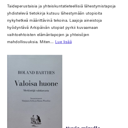
Taideperustaisia ja yhteiskuntatieteellisiä lähestymistapoja
yhdistelevä tietokirja kutsuu lähestymään utopioita
nykyhetkeä määrittävinä tekoina. Laajoja aineistoja
hyödyntävä Arkipäivän utopiat pyrkii kuvaamaan
vaihtoehtoisten elämäntapojen ja yhteisöjen
mahdollisuuksia. Miten…
Lue lisää