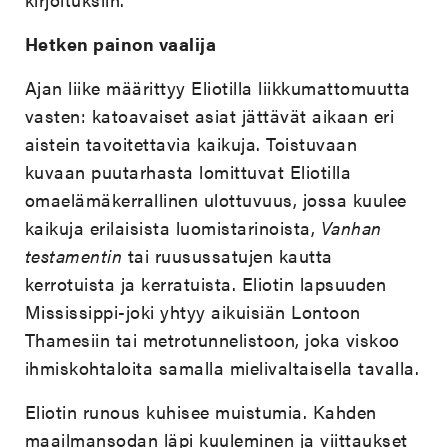
Hetken painon vaalija
Ajan liike määrittyy Eliotilla liikkumattomuutta
vasten: katoavaiset asiat jättävät aikaan eri
aistein tavoitettavia kaikuja. Toistuvaan
kuvaan puutarhasta lomittuvat Eliotilla
omaelämäkerrallinen ulottuvuus, jossa kuulee
kaikuja erilaisista luomistarinoista,
Vanhan
testamentin
tai ruusussatujen kautta
kerrotuista ja kerratuista. Eliotin lapsuuden
Mississippi-joki yhtyy aikuisiän Lontoon
Thamesiin tai metrotunnelistoon, joka viskoo
ihmiskohtaloita samalla mielivaltaisella tavalla.
Eliotin runous kuhisee muistumia. Kahden
maailmansodan läpi kuuleminen ja viittaukset