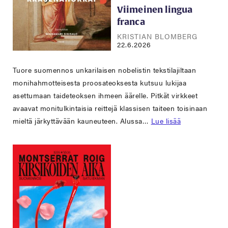
Viimeinen lingua
franca
KRISTIAN BLOMBERG
22.6.2026
Tuore suomennos unkarilaisen nobelistin tekstilajiltaan
monihahmotteisesta proosateoksesta kutsuu lukijaa
asettumaan taideteoksen ihmeen äärelle. Pitkät virkkeet
avaavat monitulkintaisia reittejä klassisen taiteen toisinaan
mieltä järkyttävään kauneuteen. Alussa…
Lue lisää