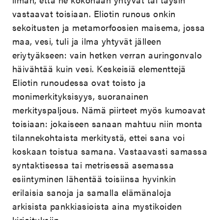
vastaavat toisiaan. Eliotin runous onkin
sekoitusten ja metamorfoosien maisema, jossa
maa, vesi, tuli ja ilma yhtyvät jälleen
eriytyäkseen: vain hetken verran auringonvalo
häivähtää kuin vesi. Keskeisiä elementtejä
Eliotin runoudessa ovat toisto ja
monimerkityksisyys, suoranainen
merkityspaljous. Nämä piirteet myös kumoavat
toisiaan: jokaiseen sanaan mahtuu niin monta
tilannekohtaista merkitystä, ettei sana voi
koskaan toistua samana. Vastaavasti samassa
syntaktisessa tai metrisessä asemassa
esiintyminen lähentää toisiinsa hyvinkin
erilaisia sanoja ja samalla elämänaloja
arkisista pankkiasioista aina mystikoiden
kirjoituksiin.