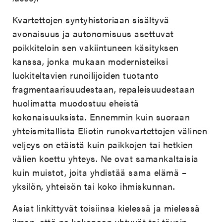
Kvartettojen syntyhistoriaan sisältyvä
avonaisuus ja autonomisuus asettuvat
poikkiteloin sen vakiintuneen käsityksen
kanssa, jonka mukaan modernisteiksi
luokiteltavien runoilijoiden tuotanto
fragmentaarisuudestaan, repaleisuudestaan
huolimatta muodostuu eheistä
kokonaisuuksista. Ennemmin kuin suoraan
yhteismitallista Eliotin runokvartettojen välinen
veljeys on etäistä kuin paikkojen tai hetkien
välien koettu yhteys. Ne ovat samankaltaisia
kuin muistot, joita yhdistää sama elämä –
yksilön, yhteisön tai koko ihmiskunnan.
Asiat linkittyvät toisiinsa kielessä ja mielessä
ilman, että ne kokonaan yhtyvät tai täysin