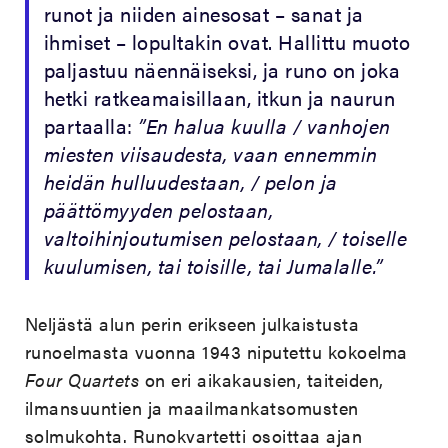
runot ja niiden ainesosat – sanat ja
ihmiset – lopultakin ovat. Hallittu muoto
paljastuu näennäiseksi, ja runo on joka
hetki ratkeamaisillaan, itkun ja naurun
partaalla:
”En halua kuulla / vanhojen
miesten viisaudesta, vaan ennemmin
heidän hulluudestaan, / pelon ja
päättömyyden pelostaan,
valtoihinjoutumisen pelostaan, / toiselle
kuulumisen, tai toisille, tai Jumalalle.”
Neljästä alun perin erikseen julkaistusta
runoelmasta vuonna 1943 niputettu kokoelma
Four Quartets
on eri aikakausien, taiteiden,
ilmansuuntien ja maailmankatsomusten
solmukohta. Runokvartetti osoittaa ajan