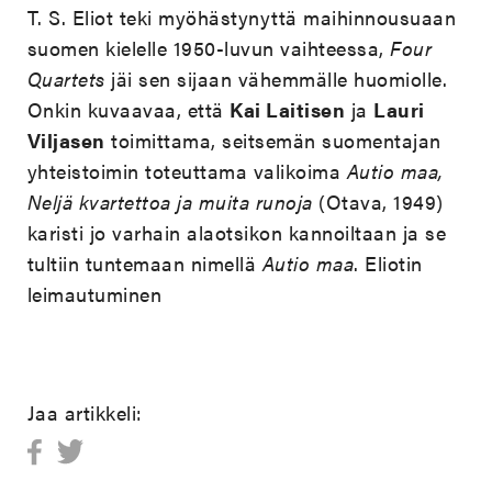
T. S. Eliot teki myöhästynyttä maihinnousuaan
suomen kielelle 1950-luvun vaihteessa,
Four
Quartets
jäi sen sijaan vähemmälle huomiolle.
Onkin kuvaavaa, että
Kai Laitisen
ja
Lauri
Viljasen
toimittama, seitsemän suomentajan
yhteistoimin toteuttama valikoima
Autio maa,
Neljä kvartettoa ja muita runoja
(Otava, 1949)
karisti jo varhain alaotsikon kannoiltaan ja se
tultiin tuntemaan nimellä
Autio maa
. Eliotin
leimautuminen
Jaa artikkeli: