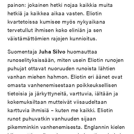
painon: jokainen hetki nojaa kaikkia muita
hetkiä ja kaikkea aikaa vasten. Eliotin
kvartetoissa kumisee myös nykyaikana
tervetullut ihmisen koko eliniän ja sen
väistämättömien rajojen kunnioitus.
Suomentaja
Juha Silvo
huomauttaa
runoselityksissään, miten usein Eliotin runojen
puhujat ottavat nuoruuden runoista lähtien
vanhan miehen hahmon. Eliotin eri äänet ovat
omasta vanhenemisestaan poikkeuksellisen
tietoisia ja järkyttyneitä, varttuvia, iältään ja
kokemuksiltaan mutteivät viisaudeltaan
karttuvia ihmisiä – kuten me kaikki. Eliotin
runot puhuvatkin vanhuuden sijaan
pikemminkin vanhenemisesta. Englannin kielen