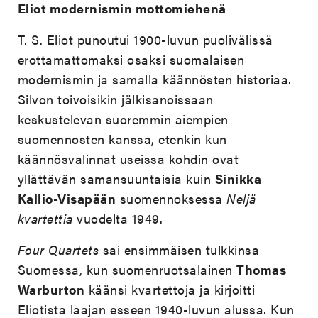
Eliot modernismin mottomiehenä
T. S. Eliot punoutui 1900-luvun puolivälissä
erottamattomaksi osaksi suomalaisen
modernismin ja samalla käännösten historiaa.
Silvon toivoisikin jälkisanoissaan
keskustelevan suoremmin aiempien
suomennosten kanssa, etenkin kun
käännösvalinnat useissa kohdin ovat
yllättävän samansuuntaisia kuin
Sinikka
Kallio-Visapään
suomennoksessa
Neljä
kvartettia
vuodelta 1949.
Four Quartets
sai ensimmäisen tulkkinsa
Suomessa, kun suomenruotsalainen
Thomas
Warburton
käänsi kvartettoja ja kirjoitti
Eliotista laajan esseen 1940-luvun alussa. Kun