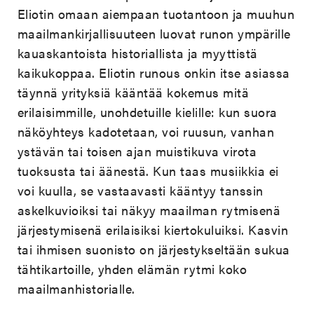
Eliotin omaan aiempaan tuotantoon ja muuhun
maailmankirjallisuuteen luovat runon ympärille
kauaskantoista historiallista ja myyttistä
kaikukoppaa. Eliotin runous onkin itse asiassa
täynnä yrityksiä kääntää kokemus mitä
erilaisimmille, unohdetuille kielille: kun suora
näköyhteys kadotetaan, voi ruusun, vanhan
ystävän tai toisen ajan muistikuva virota
tuoksusta tai äänestä. Kun taas musiikkia ei
voi kuulla, se vastaavasti kääntyy tanssin
askelkuvioiksi tai näkyy maailman rytmisenä
järjestymisenä erilaisiksi kiertokuluiksi. Kasvin
tai ihmisen suonisto on järjestykseltään sukua
tähtikartoille, yhden elämän rytmi koko
maailmanhistorialle.