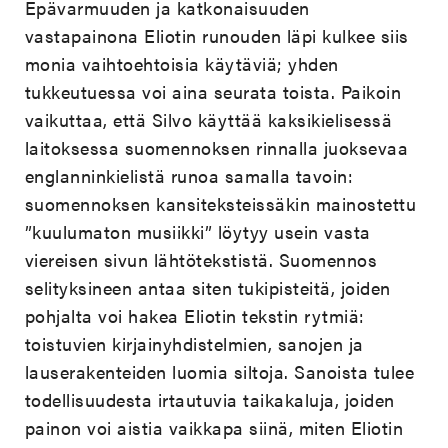
Epävarmuuden ja katkonaisuuden
vastapainona Eliotin runouden läpi kulkee siis
monia vaihtoehtoisia käytäviä; yhden
tukkeutuessa voi aina seurata toista. Paikoin
vaikuttaa, että Silvo käyttää kaksikielisessä
laitoksessa suomennoksen rinnalla juoksevaa
englanninkielistä runoa samalla tavoin:
suomennoksen kansiteksteissäkin mainostettu
”kuulumaton musiikki” löytyy usein vasta
viereisen sivun lähtötekstistä. Suomennos
selityksineen antaa siten tukipisteitä, joiden
pohjalta voi hakea Eliotin tekstin rytmiä:
toistuvien kirjainyhdistelmien, sanojen ja
lauserakenteiden luomia siltoja. Sanoista tulee
todellisuudesta irtautuvia taikakaluja, joiden
painon voi aistia vaikkapa siinä, miten Eliotin