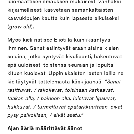
idiomaattisen ilmauksen mukaisesti vanhaksi
kirjaimellisesti kasvetaan samankaltaisten
kasvukipujen kautta kuin lapsesta aikuiseksi
(
grow old
).
Myös kieli natisee Eliotilla kuin ikääntyvä
ihminen. Sanat esiintyvät eräänlaisina kielen
soluina, jotka syntyvät kivuliaasti, hakeutuvat
epäluuloisesti toistensa seuraan ja lopulta
kituen kuolevat. Uppiniskaisten lasten lailla ne
kieltäytyvät tottelemasta käskijäänsä:
”Sanat
rasittuvat, / rakoilevat, toisinaan katkeavat,
taakan alla, / paineen alla, luistavat lipsuvat,
hukkuvat, / turmeltuvat epätarkkuuttaan, eivät
pysy paikoillaan, / eivät asetu.”
Ajan ääriä määrittävät äänet