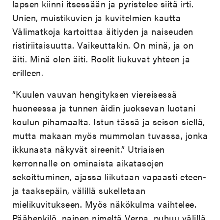
lapsen kiinni itsessään ja pyristelee siitä irti.
Unien, muistikuvien ja kuvitelmien kautta
Välimatkoja kartoittaa äitiyden ja naiseuden
ristiriitaisuutta. Vaikeuttakin. On minä, ja on
äiti. Minä olen äiti. Roolit liukuvat yhteen ja
erilleen.
”Kuulen vauvan hengityksen viereisessä
huoneessa ja tunnen äidin juoksevan luotani
koulun pihamaalta. Istun tässä ja seison siellä,
mutta makaan myös mummolan tuvassa, jonka
ikkunasta näkyvät sireenit.” Utriaisen
kerronnalle on ominaista aikatasojen
sekoittuminen, ajassa liikutaan vapaasti eteen-
ja taaksepäin, välillä sukelletaan
mielikuvitukseen. Myös näkökulma vaihtelee.
Päähenkilö, nainen nimeltä Verna, puhuu välillä