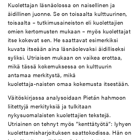
Kuolettajan läsnäolossa on naisellinen ja
äidillinen juonne. Se on toisaalta kulttuurinen,
toisaalta – tutkimusaineiston eli kuolettajien
omien kertomusten mukaan – myös kuolettajat
itse kokevat sen. He saattavat esimerkiksi
kuvata itseään aina läsnäolevaksi äidilliseksi
syliksi. Utriaisen mukaan on vaikea erottaa,
mikä tässä kokemuksessa on kulttuurin
antamaa merkitystä, mikä
kuolettaja-naisten omaa kokemusta itsestään.
Väitöskirjassa analysoidaan Pietán hahmoon
liitettyjä merkityksiä ja tulkitaan
nykysuomalaisten kuolettajien tekstejä.
Utriainen on tehnyt myös ”kenttätyötä”: lyhyen
kuolettamisharjoituksen saattokodissa. Hän on