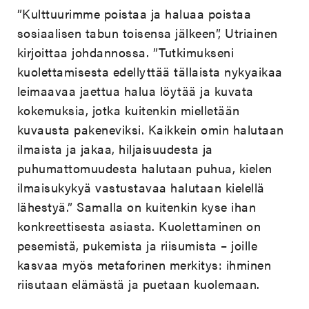
”Kulttuurimme poistaa ja haluaa poistaa
sosiaalisen tabun toisensa jälkeen”, Utriainen
kirjoittaa johdannossa. ”Tutkimukseni
kuolettamisesta edellyttää tällaista nykyaikaa
leimaavaa jaettua halua löytää ja kuvata
kokemuksia, jotka kuitenkin mielletään
kuvausta pakeneviksi. Kaikkein omin halutaan
ilmaista ja jakaa, hiljaisuudesta ja
puhumattomuudesta halutaan puhua, kielen
ilmaisukykyä vastustavaa halutaan kielellä
lähestyä.” Samalla on kuitenkin kyse ihan
konkreettisesta asiasta. Kuolettaminen on
pesemistä, pukemista ja riisumista – joille
kasvaa myös metaforinen merkitys: ihminen
riisutaan elämästä ja puetaan kuolemaan.