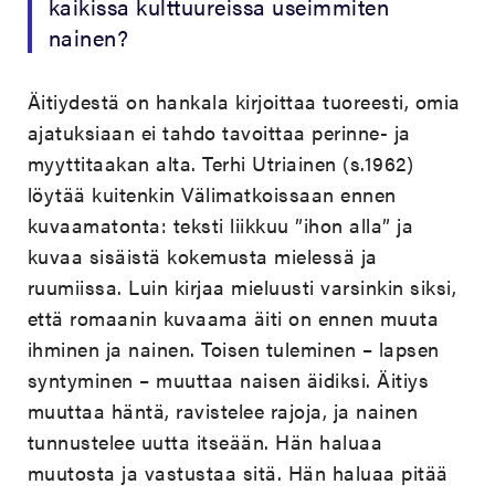
kaikissa kulttuureissa useimmiten
nainen?
Äitiydestä on hankala kirjoittaa tuoreesti, omia
ajatuksiaan ei tahdo tavoittaa perinne- ja
myyttitaakan alta. Terhi Utriainen (s.1962)
löytää kuitenkin Välimatkoissaan ennen
kuvaamatonta: teksti liikkuu ”ihon alla” ja
kuvaa sisäistä kokemusta mielessä ja
ruumiissa. Luin kirjaa mieluusti varsinkin siksi,
että romaanin kuvaama äiti on ennen muuta
ihminen ja nainen. Toisen tuleminen – lapsen
syntyminen – muuttaa naisen äidiksi. Äitiys
muuttaa häntä, ravistelee rajoja, ja nainen
tunnustelee uutta itseään. Hän haluaa
muutosta ja vastustaa sitä. Hän haluaa pitää