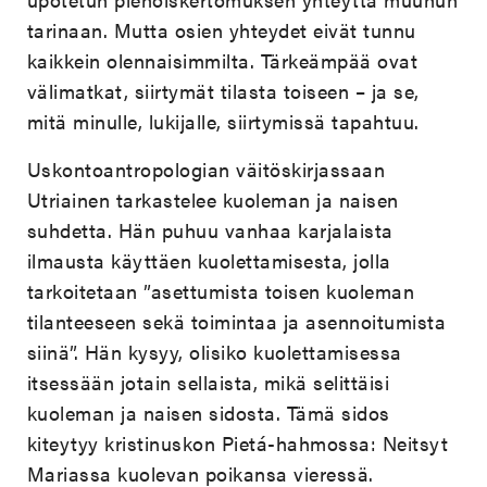
tarinaan. Mutta osien yhteydet eivät tunnu
kaikkein olennaisimmilta. Tärkeämpää ovat
välimatkat, siirtymät tilasta toiseen – ja se,
mitä minulle, lukijalle, siirtymissä tapahtuu.
Uskontoantropologian väitöskirjassaan
Utriainen tarkastelee kuoleman ja naisen
suhdetta. Hän puhuu vanhaa karjalaista
ilmausta käyttäen kuolettamisesta, jolla
tarkoitetaan ”asettumista toisen kuoleman
tilanteeseen sekä toimintaa ja asennoitumista
siinä”. Hän kysyy, olisiko kuolettamisessa
itsessään jotain sellaista, mikä selittäisi
kuoleman ja naisen sidosta. Tämä sidos
kiteytyy kristinuskon Pietá-hahmossa: Neitsyt
Mariassa kuolevan poikansa vieressä.