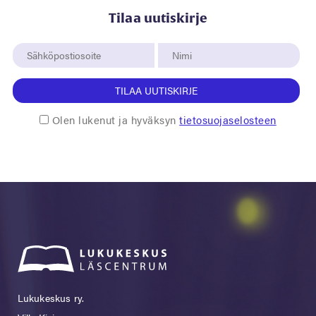
Tilaa uutiskirje
TILAA UUTISKIRJE
Olen lukenut ja hyväksyn
tietosuojaselosteen
Lukukeskus ry.