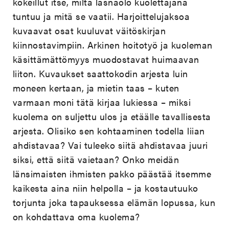
kokeillut itse, miltä läsnäolo kuolettajana
tuntuu ja mitä se vaatii. Harjoittelujaksoa
kuvaavat osat kuuluvat väitöskirjan
kiinnostavimpiin. Arkinen hoitotyö ja kuoleman
käsittämättömyys muodostavat huimaavan
liiton. Kuvaukset saattokodin arjesta luin
moneen kertaan, ja mietin taas – kuten
varmaan moni tätä kirjaa lukiessa – miksi
kuolema on suljettu ulos ja etäälle tavallisesta
arjesta. Olisiko sen kohtaaminen todella liian
ahdistavaa? Vai tuleeko siitä ahdistavaa juuri
siksi, että siitä vaietaan? Onko meidän
länsimaisten ihmisten pakko päästää itsemme
kaikesta aina niin helpolla – ja kostautuuko
torjunta joka tapauksessa elämän lopussa, kun
on kohdattava oma kuolema?