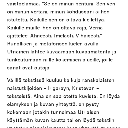
vaistoelämää. ”Se on minun pentuni. Sen veri
on minun vertani, minun kohdussani siihen
istutettu. Kaikille sen on oltava kiellettyä.
Kaikille muille ihon on oltava raja, Verna
ajattelee. Ahneesti. Imelästi. Vihaisesti.”
Runollisen ja metaforisen kielen avulla
Utriainen lähtee kuvaamaan kuvaamatonta ja
tunkeutumaan niille kokemisen alueille, joille
sanat ovat outoja.
Välillä tekstissä kuuluu kaikuja ranskalaisten
naistutkijoiden – Irigarayn, Kristevan –
teksteistä. Aina en saa otetta kuvista. En löydä
elämyksen ja kuvan yhteyttä, en pysty
kokemaan jotakin tunnelmaa Utriaisen
käyttämän kuvan kautta tai en löydä tekstiin
upotetun pienoiskertomuksen yhteyttä muuhun