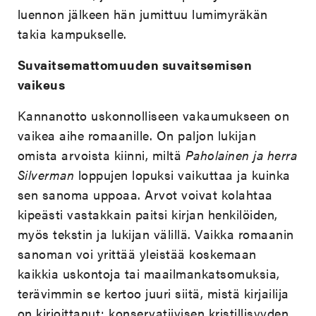
luennon jälkeen hän jumittuu lumimyräkän
takia kampukselle.
Suvaitsemattomuuden suvaitsemisen
vaikeus
Kannanotto uskonnolliseen vakaumukseen on
vaikea aihe romaanille. On paljon lukijan
omista arvoista kiinni, miltä
Paholainen ja herra
Silverman
loppujen lopuksi vaikuttaa ja kuinka
sen sanoma uppoaa. Arvot voivat kolahtaa
kipeästi vastakkain paitsi kirjan henkilöiden,
myös tekstin ja lukijan välillä. Vaikka romaanin
sanoman voi yrittää yleistää koskemaan
kaikkia uskontoja tai maailmankatsomuksia,
terävimmin se kertoo juuri siitä, mistä kirjailija
on kirjoittanut: konservatiivisen kristillisyyden