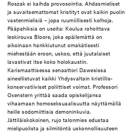
Roszak ei kaihda provosointia. Ahdasmieliset
ja suvaitsemattomat kristityt ovat kaikin puolin
vastenmielisiä – jopa ruumiillisesti kolhoja.
Pääpahiksia on useita: Koulua rahoittava
leskirouva Bloore, joka epäilemättä on
aikoinaan hankkiutunut omakätisesti
miehestään eroon, uskoo, että juutalaiset
lavastivat itse koko holokaustin.
Karismaattisessa senaattori Dawesissa
aineellistuvat kaikki Yhdysvaltain kristillis-
konservatiiviset poliittiset voimat. Professori
Oxenstern yrittää saada opiskelijansa
vihaamaan homoseksuaalisuutta näyttämällä
heille sodomiittisia demoninkuvia.
Jättiläiskokoinen, rujo talonmies edustaa
mielipuolista ja silmitöntä uskonnollisuuteen