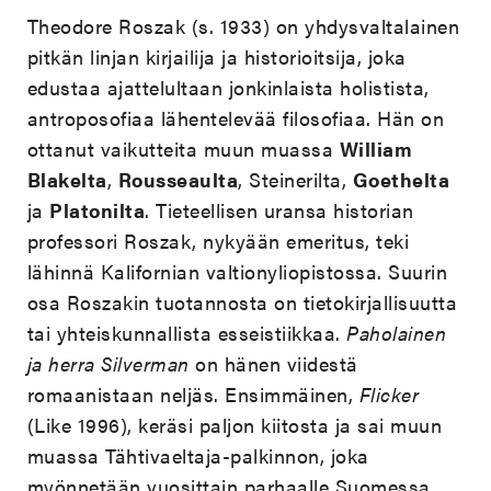
Theodore Roszak (s. 1933) on yhdysvaltalainen
pitkän linjan kirjailija ja historioitsija, joka
edustaa ajattelultaan jonkinlaista holistista,
antroposofiaa lähentelevää filosofiaa. Hän on
ottanut vaikutteita muun muassa
William
Blakelta
,
Rousseaulta
, Steinerilta,
Goethelta
ja
Platonilta
. Tieteellisen uransa historian
professori Roszak, nykyään emeritus, teki
lähinnä Kalifornian valtionyliopistossa. Suurin
osa Roszakin tuotannosta on tietokirjallisuutta
tai yhteiskunnallista esseistiikkaa.
Paholainen
ja herra Silverman
on hänen viidestä
romaanistaan neljäs. Ensimmäinen,
Flicker
(Like 1996), keräsi paljon kiitosta ja sai muun
muassa Tähtivaeltaja-palkinnon, joka
myönnetään vuosittain parhaalle Suomessa