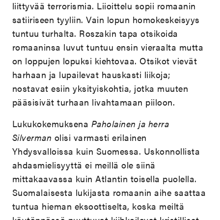
liittyvää terrorismia. Liioittelu sopii romaanin
satiiriseen tyyliin. Vain lopun homokeskeisyys
tuntuu turhalta. Roszakin tapa otsikoida
romaaninsa luvut tuntuu ensin vieraalta mutta
on loppujen lopuksi kiehtovaa. Otsikot vievät
harhaan ja lupailevat hauskasti liikoja;
nostavat esiin yksityiskohtia, jotka muuten
pääsisivät turhaan livahtamaan piiloon.
Lukukokemuksena
Paholainen ja herra
Silverman
olisi varmasti erilainen
Yhdysvalloissa kuin Suomessa. Uskonnollista
ahdasmielisyyttä ei meillä ole siinä
mittakaavassa kuin Atlantin toisella puolella.
Suomalaisesta lukijasta romaanin aihe saattaa
tuntua hieman eksoottiselta, koska meiltä
käytännössä puuttuvat kiihkoilevat kristilliset