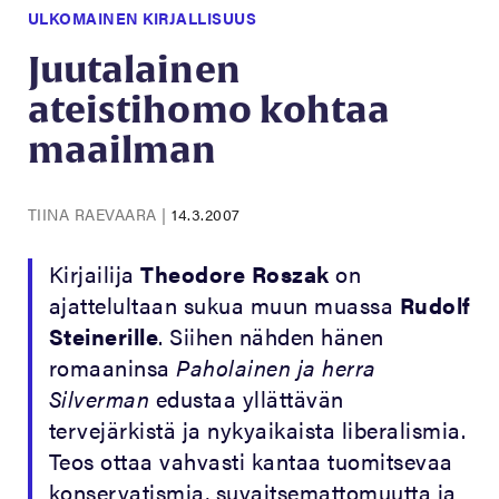
ULKOMAINEN KIRJALLISUUS
Juutalainen
ateistihomo kohtaa
maailman
TIINA RAEVAARA
|
14.3.2007
Kirjailija
Theodore Roszak
on
ajattelultaan sukua muun muassa
Rudolf
Steinerille
. Siihen nähden hänen
romaaninsa
Paholainen ja herra
Silverman
edustaa yllättävän
tervejärkistä ja nykyaikaista liberalismia.
Teos ottaa vahvasti kantaa tuomitsevaa
konservatismia, suvaitsemattomuutta ja