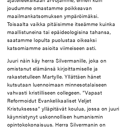
joudumme omastamme poikkeavan
maailmankatsomuksen ympäröimäksi.
Toisaalta vaikka pitäisimme itseämme kuinka
maallistuneina tai epäideologisina tahansa,
saatamme lopulta puolustaa oikeaksi
katsomiamme asioita viimeiseen asti.
Juuri näin käy herra Silvermanille, joka on
omistanut elämänsä kirjoittamiselle ja
rakastetulleen Martylle. Yllättäen hänet
kutsutaan luennoimaan minnesotalaiseen
vahvasti kristilliseen collegeen. ”Vapaat
Reformoidut Evankelikaaliset Veljet
Kristuksessa” ylläpitävät koulua, jossa on juuri
käynnistynyt uskonnollisen humanismin
opintokokonaisuus. Herra Silvermanin on