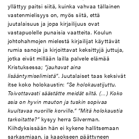
yllättyy paitsi siitä, kuinka vahvaa tällainen
vastenmielisyys on, myös siitä, että
juutalaisuus ja jopa kirjailijuus ovat
vastapuolelle punaisia vaatteita. Koulun
johtohahmojen mielestä kirjailijat käyttävät
rumia sanoja ja kirjoittavat keksittyjä juttuja,
jotka eivät millään lailla palvele elämää
Kristuksessa;
”jauhavat aina
lisääntymiselimistä”
. Juutalaiset taas keksivät
itse koko holokaustin:
”Se holokaustijuttu.
Toivottavasti säästätte meidät siltä. (…) Koko
asia on hyvin mauton ja tuskin sopivaa
kuultavaa nuorille korville.”
”Mitä holokaustia
tarkoitatte?”
kysyy herra Silverman.
Kiihdyksissään hän ei kykene hallitsemaan
sarkasmiaan, ja kaaokseen päättyneen