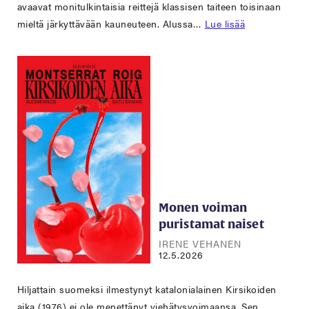
avaavat monitulkintaisia reittejä klassisen taiteen toisinaan
mieltä järkyttävään kauneuteen. Alussa…
Lue lisää
Monen voiman
puristamat naiset
IRENE VEHANEN
12.5.2026
Hiljattain suomeksi ilmestynyt katalonialainen Kirsikoiden
aika (1976) ei ole menettänyt viehätysvoimaansa. Sen