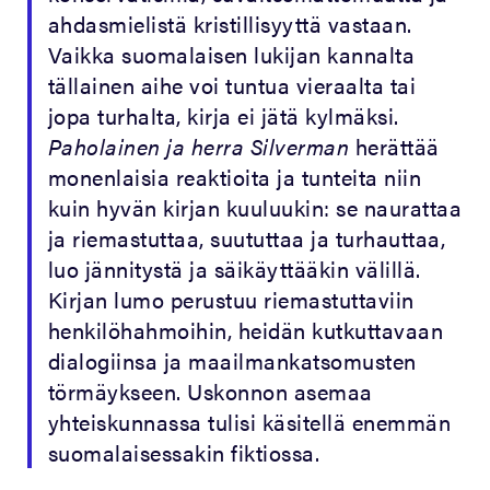
ahdasmielistä kristillisyyttä vastaan.
Vaikka suomalaisen lukijan kannalta
tällainen aihe voi tuntua vieraalta tai
jopa turhalta, kirja ei jätä kylmäksi.
Paholainen ja herra Silverman
herättää
monenlaisia reaktioita ja tunteita niin
kuin hyvän kirjan kuuluukin: se naurattaa
ja riemastuttaa, suututtaa ja turhauttaa,
luo jännitystä ja säikäyttääkin välillä.
Kirjan lumo perustuu riemastuttaviin
henkilöhahmoihin, heidän kutkuttavaan
dialogiinsa ja maailmankatsomusten
törmäykseen. Uskonnon asemaa
yhteiskunnassa tulisi käsitellä enemmän
suomalaisessakin fiktiossa.