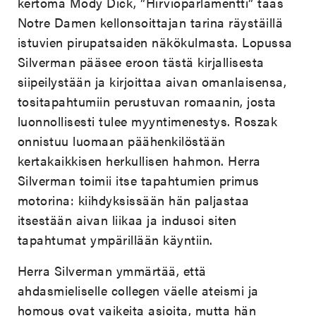
kertoma Mody Dick, ”Hirviöparlamentti” taas
Notre Damen kellonsoittajan tarina räystäillä
istuvien pirupatsaiden näkökulmasta. Lopussa
Silverman pääsee eroon tästä kirjallisesta
siipeilystään ja kirjoittaa aivan omanlaisensa,
tositapahtumiin perustuvan romaanin, josta
luonnollisesti tulee myyntimenestys. Roszak
onnistuu luomaan päähenkilöstään
kertakaikkisen herkullisen hahmon. Herra
Silverman toimii itse tapahtumien primus
motorina: kiihdyksissään hän paljastaa
itsestään aivan liikaa ja indusoi siten
tapahtumat ympärillään käyntiin.
Herra Silverman ymmärtää, että
ahdasmieliselle collegen väelle ateismi ja
homous ovat vaikeita asioita, mutta hän