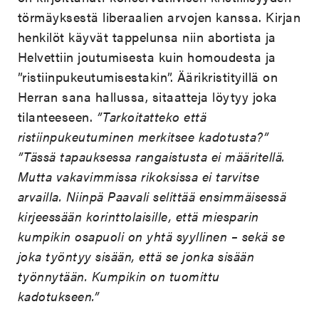
törmäyksestä liberaalien arvojen kanssa. Kirjan
henkilöt käyvät tappelunsa niin abortista ja
Helvettiin joutumisesta kuin homoudesta ja
”ristiinpukeutumisestakin”. Äärikristityillä on
Herran sana hallussa, sitaatteja löytyy joka
tilanteeseen.
”Tarkoitatteko että
ristiinpukeutuminen merkitsee kadotusta?”
”Tässä tapauksessa rangaistusta ei määritellä.
Mutta vakavimmissa rikoksissa ei tarvitse
arvailla. Niinpä Paavali selittää ensimmäisessä
kirjeessään korinttolaisille, että miesparin
kumpikin osapuoli on yhtä syyllinen – sekä se
joka työntyy sisään, että se jonka sisään
työnnytään. Kumpikin on tuomittu
kadotukseen.”