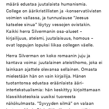
määrä edustaa juutalaista humanismia.
College on äärikristillisten ja -konservatiivisten
voimien vallassa, ja tunnuslause ”Jeesus
katselee sinua” löytyy vessojen ovistakin.
Kaikki herra Silvermanin osa-alueet –
kirjailijuus, ateismi, juutalaisuus, homous –
ovat loppujen lopuksi liikaa collegen väelle.
Herra Silverman on koko romaanin juju ja
kantava voima: juutalainen ateistihomo, joka ei
lainkaan ajattele olevansa sellainen. Omasta
mielestään hän on vain kirjailija. Hänen
tuotantonsa edustaa eräänlaista ääri-
intertekstualismia: hän keskittyy kirjoittamaan
klassikkoteoksia uusiksi tuoreesta
näkökulmasta. ”Syvyyden silmä” on valaan