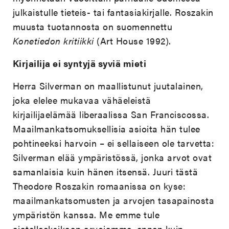
julkaistulle tieteis- tai fantasiakirjalle. Roszakin
muusta tuotannosta on suomennettu
Konetiedon kritiikki
(Art House 1992).
Kirjailija ei syntyjä syviä mieti
Herra Silverman on maallistunut juutalainen,
joka elelee mukavaa vähäeleistä
kirjailijaelämää liberaalissa San Franciscossa.
Maailmankatsomuksellisia asioita hän tulee
pohtineeksi harvoin – ei sellaiseen ole tarvetta:
Silverman elää ympäristössä, jonka arvot ovat
samanlaisia kuin hänen itsensä. Juuri tästä
Theodore Roszakin romaanissa on kyse:
maailmankatsomusten ja arvojen tasapainosta
ympäristön kanssa. Me emme tule
ajatelleeksikaan arvojamme, ennen kuin