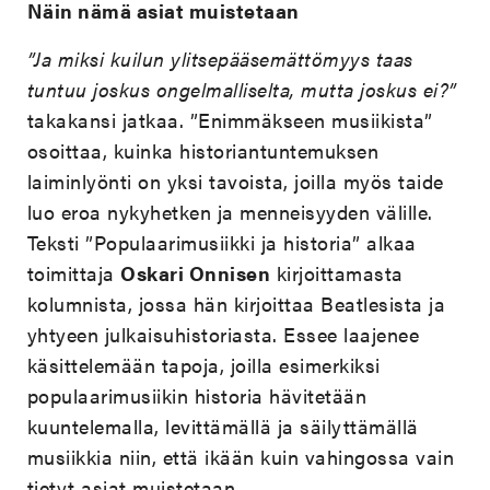
Näin nämä asiat muistetaan
”Ja miksi kuilun ylitsepääsemättömyys taas
tuntuu joskus ongelmalliselta, mutta joskus ei?”
takakansi jatkaa. ”Enimmäkseen musiikista”
osoittaa, kuinka historiantuntemuksen
laiminlyönti on yksi tavoista, joilla myös taide
luo eroa nykyhetken ja menneisyyden välille.
Teksti ”Populaarimusiikki ja historia” alkaa
toimittaja
Oskari Onnisen
kirjoittamasta
kolumnista, jossa hän kirjoittaa Beatlesista ja
yhtyeen julkaisuhistoriasta. Essee laajenee
käsittelemään tapoja, joilla esimerkiksi
populaarimusiikin historia hävitetään
kuuntelemalla, levittämällä ja säilyttämällä
musiikkia niin, että ikään kuin vahingossa vain
tietyt asiat muistetaan.