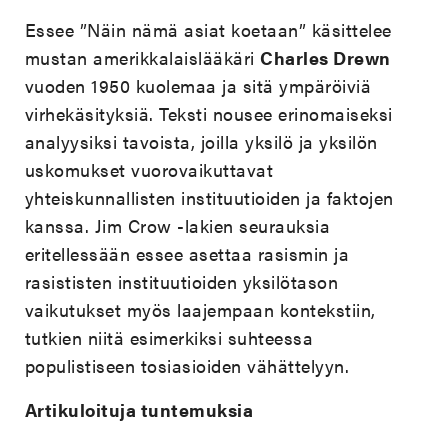
Essee ”Näin nämä asiat koetaan” käsittelee
mustan amerikkalaislääkäri
Charles Drewn
vuoden 1950 kuolemaa ja sitä ympäröiviä
virhekäsityksiä. Teksti nousee erinomaiseksi
analyysiksi tavoista, joilla yksilö ja yksilön
uskomukset vuorovaikuttavat
yhteiskunnallisten instituutioiden ja faktojen
kanssa. Jim Crow -lakien seurauksia
eritellessään essee asettaa rasismin ja
rasististen instituutioiden yksilötason
vaikutukset myös laajempaan kontekstiin,
tutkien niitä esimerkiksi suhteessa
populistiseen tosiasioiden vähättelyyn.
Artikuloituja tuntemuksia