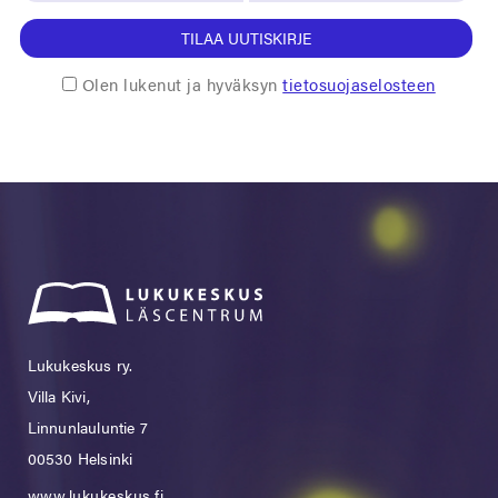
TILAA UUTISKIRJE
Olen lukenut ja hyväksyn
tietosuojaselosteen
Lukukeskus ry.
Villa Kivi,
Linnunlauluntie 7
00530 Helsinki
www.lukukeskus.fi