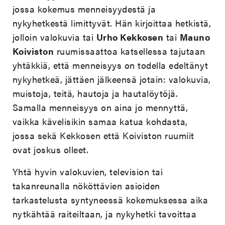
jossa kokemus menneisyydestä ja
nykyhetkestä limittyvät. Hän kirjoittaa hetkistä,
jolloin valokuvia tai
Urho Kekkosen
tai
Mauno
Koiviston
ruumissaattoa katsellessa tajutaan
yhtäkkiä, että menneisyys on todella edeltänyt
nykyhetkeä, jättäen jälkeensä jotain: valokuvia,
muistoja, teitä, hautoja ja hautalöytöjä.
Samalla menneisyys on aina jo mennyttä,
vaikka kävelisikin samaa katua kohdasta,
jossa sekä Kekkosen että Koiviston ruumiit
ovat joskus olleet.
Yhtä hyvin valokuvien, television tai
takanreunalla nököttävien asioiden
tarkastelusta syntyneessä kokemuksessa aika
nytkähtää raiteiltaan, ja nykyhetki tavoittaa