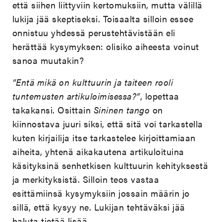
että siihen liittyviin kertomuksiin, mutta välillä
lukija jää skeptiseksi. Toisaalta silloin essee
onnistuu yhdessä perustehtävistään eli
herättää kysymyksen: olisiko aiheesta voinut
sanoa muutakin?
”Entä mikä on kulttuurin ja taiteen rooli
tuntemusten artikuloimisessa?”
, lopettaa
takakansi. Osittain
Sininen tango
on
kiinnostava juuri siksi, että sitä voi tarkastella
kuten kirjailija itse tarkastelee kirjoittamiaan
aiheita, yhtenä aikakautena artikuloituina
käsityksinä senhetkisen kulttuurin kehityksestä
ja merkityksistä. Silloin teos vastaa
esittämiinsä kysymyksiin jossain määrin jo
sillä, että kysyy ne. Lukijan tehtäväksi jää
haluta tietää lisää.