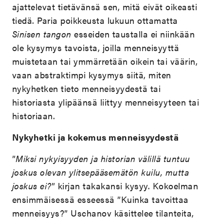
ajattelevat tietävänsä sen, mitä eivät oikeasti
tiedä. Paria poikkeusta lukuun ottamatta
Sinisen tangon
esseiden taustalla ei niinkään
ole kysymys tavoista, joilla menneisyyttä
muistetaan tai ymmärretään oikein tai väärin,
vaan abstraktimpi kysymys siitä, miten
nykyhetken tieto menneisyydestä tai
historiasta ylipäänsä liittyy menneisyyteen tai
historiaan.
Nykyhetki ja kokemus menneisyydestä
”
Miksi nykyisyyden ja historian välillä tuntuu
joskus olevan ylitsepääsemätön kuilu, mutta
joskus ei?
” kirjan takakansi kysyy. Kokoelman
ensimmäisessä esseessä ”Kuinka tavoittaa
menneisyys?” Uschanov käsittelee tilanteita,