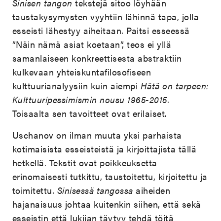
Sinisen tangon
tekstejä sitoo löyhään
taustakysymysten vyyhtiin lähinnä tapa, jolla
esseisti lähestyy aiheitaan. Paitsi esseessä
”Näin nämä asiat koetaan”, teos ei yllä
samanlaiseen konkreettisesta abstraktiin
kulkevaan yhteiskuntafilosofiseen
kulttuurianalyysiin kuin aiempi
Hätä on tarpeen:
Kulttuuripessimismin nousu 1965-2015
.
Toisaalta sen tavoitteet ovat erilaiset.
Uschanov on ilman muuta yksi parhaista
kotimaisista esseisteistä ja kirjoittajista tällä
hetkellä. Tekstit ovat poikkeuksetta
erinomaisesti tutkittu, taustoitettu, kirjoitettu ja
toimitettu.
Sinisessä tangossa
aiheiden
hajanaisuus johtaa kuitenkin siihen, että sekä
esseistin että lukijan täytyy tehdä töitä