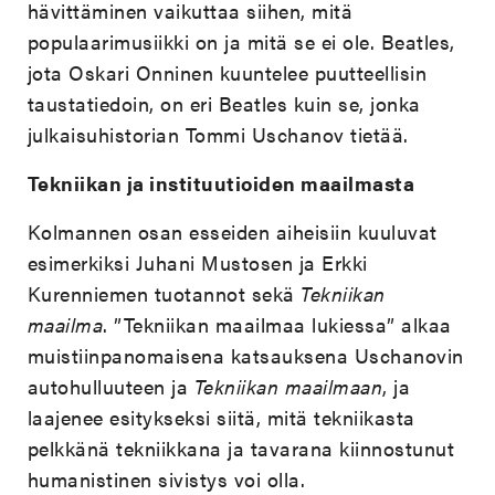
hävittäminen vaikuttaa siihen, mitä
populaarimusiikki on ja mitä se ei ole. Beatles,
jota Oskari Onninen kuuntelee puutteellisin
taustatiedoin, on eri Beatles kuin se, jonka
julkaisuhistorian Tommi Uschanov tietää.
Tekniikan ja instituutioiden maailmasta
Kolmannen osan esseiden aiheisiin kuuluvat
esimerkiksi Juhani Mustosen ja Erkki
Kurenniemen tuotannot sekä
Tekniikan
maailma
. ”Tekniikan maailmaa lukiessa” alkaa
muistiinpanomaisena katsauksena Uschanovin
autohulluuteen ja
Tekniikan maailmaan
, ja
laajenee esitykseksi siitä, mitä tekniikasta
pelkkänä tekniikkana ja tavarana kiinnostunut
humanistinen sivistys voi olla.