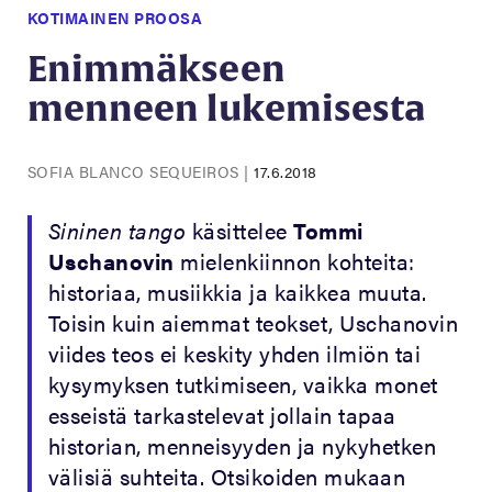
KOTIMAINEN PROOSA
Enimmäkseen
menneen lukemisesta
SOFIA BLANCO SEQUEIROS
|
17.6.2018
Sininen tango
käsittelee
Tommi
Uschanovin
mielenkiinnon kohteita:
historiaa, musiikkia ja kaikkea muuta.
Toisin kuin aiemmat teokset, Uschanovin
viides teos ei keskity yhden ilmiön tai
kysymyksen tutkimiseen, vaikka monet
esseistä tarkastelevat jollain tapaa
historian, menneisyyden ja nykyhetken
välisiä suhteita. Otsikoiden mukaan