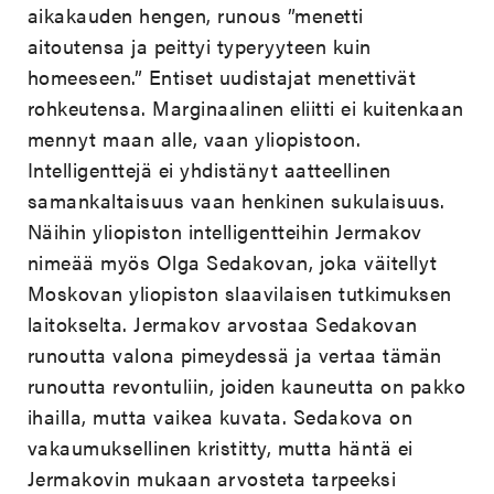
aikakauden hengen, runous ”menetti
aitoutensa ja peittyi typeryyteen kuin
homeeseen.” Entiset uudistajat menettivät
rohkeutensa. Marginaalinen eliitti ei kuitenkaan
mennyt maan alle, vaan yliopistoon.
Intelligenttejä ei yhdistänyt aatteellinen
samankaltaisuus vaan henkinen sukulaisuus.
Näihin yliopiston intelligentteihin Jermakov
nimeää myös Olga Sedakovan, joka väitellyt
Moskovan yliopiston slaavilaisen tutkimuksen
laitokselta. Jermakov arvostaa Sedakovan
runoutta valona pimeydessä ja vertaa tämän
runoutta revontuliin, joiden kauneutta on pakko
ihailla, mutta vaikea kuvata. Sedakova on
vakaumuksellinen kristitty, mutta häntä ei
Jermakovin mukaan arvosteta tarpeeksi