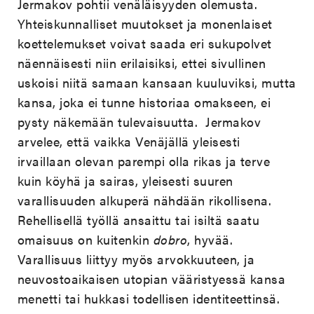
Jermakov pohtii venäläisyyden olemusta.
Yhteiskunnalliset muutokset ja monenlaiset
koettelemukset voivat saada eri sukupolvet
näennäisesti niin erilaisiksi, ettei sivullinen
uskoisi niitä samaan kansaan kuuluviksi, mutta
kansa, joka ei tunne historiaa omakseen, ei
pysty näkemään tulevaisuutta. Jermakov
arvelee, että vaikka Venäjällä yleisesti
irvaillaan olevan parempi olla rikas ja terve
kuin köyhä ja sairas, yleisesti suuren
varallisuuden alkuperä nähdään rikollisena.
Rehellisellä työllä ansaittu tai isiltä saatu
omaisuus on kuitenkin
dobro
, hyvää.
Varallisuus liittyy myös arvokkuuteen, ja
neuvostoaikaisen utopian vääristyessä kansa
menetti tai hukkasi todellisen identiteettinsä.