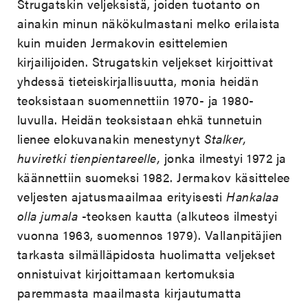
Strugatskin veljeksistä, joiden tuotanto on
ainakin minun näkökulmastani melko erilaista
kuin muiden Jermakovin esittelemien
kirjailijoiden. Strugatskin veljekset kirjoittivat
yhdessä tieteiskirjallisuutta, monia heidän
teoksistaan suomennettiin 1970- ja 1980-
luvulla. Heidän teoksistaan ehkä tunnetuin
lienee elokuvanakin menestynyt
Stalker,
huviretki tienpientareelle,
jonka ilmestyi 1972 ja
käännettiin suomeksi 1982. Jermakov käsittelee
veljesten ajatusmaailmaa erityisesti
Hankalaa
olla jumala
-teoksen kautta (alkuteos ilmestyi
vuonna 1963, suomennos 1979). Vallanpitäjien
tarkasta silmälläpidosta huolimatta veljekset
onnistuivat kirjoittamaan kertomuksia
paremmasta maailmasta kirjautumatta