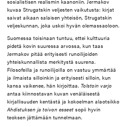
sosialistisen realismin kaanoniin. Jermakov
kuvaa Strugatskin veljesten vaikutusta: kirjat
saivat aikaan salaisen yhteisön, Strugatskin
veljeskunnan, joka uskoi hyvän olemassaoloon.
Suomessa toisinaan tuntuu, ettei kulttuuria
pidetä kovin suuressa arvossa, kun taas
Jermakov pitää erityisesti runoilijoiden
yhteiskunnallista merkitystä suurena.
Filosofeilla ja runoilijoilla on vastuu ymmärtää
ja ilmaista silloinkin ja erityisesti silloin, kun
kansa vaikenee, hän kirjoittaa.
Tolstoin varjo
antaa kiinnostavan kuvan venäläisestä
kirjallisuuden kentästä ja kokoelman alaotsikko
Ahdistuksen ja toivon esseet
sopii hyvin
teoksen jättämään tunnelmaan.