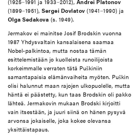
(1925−1991 ja 1933−2012),
Andrei Platonov
(1899−1951),
Sergei Dovlatov
(1941−1990) ja
Olga Sedakova
(s. 1949).
Jermakov ei mainitse Josif Brodskin vuonna
1987 Yhdysvaltain kansalaisena saamaa
Nobel-palkintoa, mutta nostaa tämän
esittelemistään jo kuolleista runoilijoista
korkeimmalle verraten tätä Puškiniin
samantapaisia elämänvaiheita myöten. Puškin
olisi halunnut maan rajojen ulkopuolelle, mutta
häntä ei päästetty, kun taas Brodskin oli pakko
lähteä. Jermakovin mukaan Brodski kirjoitti
vain itsestään, ja juuri siinä on hänen pysyvä
arvonsa jokaiselle, joka kokee olevansa
yksittäistapaus.