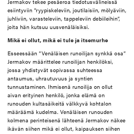
Jermakov tekee pesäeroa tiedotusvälineissä
esiintyviin ”ryypiskeleviin, joutilaisiin, mölyäviin,
juhliviin, varasteleviin, tappeleviin debiileihin”,
joita hän kutsuu uusvenäläisiksi.
Mikä ei ollut, mikä ei tule ja itsemurhe
Esseessään ”Venäläisen runoilijan synkkä osa”
Jermakov määrittelee runoilijan henkilöksi,
jossa yhdistyvät sopivassa suhteessa
antaumus, uhrautuvuus ja syntien
tunnustaminen. Ihmisenä runoilija on ollut
aivan erityinen henkilö, jonka elämä on
runouden kultasäikeitä välkkyvä kohtalon
määräämä kudelma. Venäläisen runouden
kolmena perinteisenä lähteenä Jermakov näkee
ikävän siihen mikä ei ollut, kaipauksen siihen