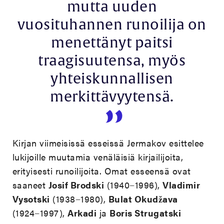
mutta uuden
vuosituhannen runoilija on
menettänyt paitsi
traagisuutensa, myös
yhteiskunnallisen
merkittävyytensä.
Kirjan viimeisissä esseissä Jermakov esittelee
lukijoille muutamia venäläisiä kirjailijoita,
erityisesti runoilijoita. Omat esseensä ovat
saaneet
Josif Brodski
(1940−1996),
Vladimir
Vysotski
(1938−1980),
Bulat Okudžava
(1924−1997),
Arkadi
ja
Boris Strugatski