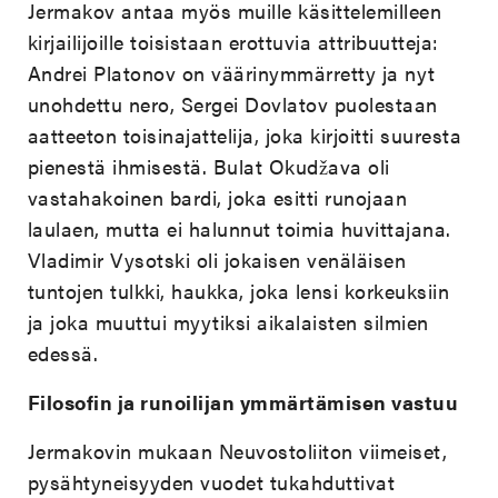
Jermakov antaa myös muille käsittelemilleen
kirjailijoille toisistaan erottuvia attribuutteja:
Andrei Platonov on väärinymmärretty ja nyt
unohdettu nero, Sergei Dovlatov puolestaan
aatteeton toisinajattelija, joka kirjoitti suuresta
pienestä ihmisestä. Bulat Okudžava oli
vastahakoinen bardi, joka esitti runojaan
laulaen, mutta ei halunnut toimia huvittajana.
Vladimir Vysotski oli jokaisen venäläisen
tuntojen tulkki, haukka, joka lensi korkeuksiin
ja joka muuttui myytiksi aikalaisten silmien
edessä.
Filosofin ja runoilijan ymmärtämisen vastuu
Jermakovin mukaan Neuvostoliiton viimeiset,
pysähtyneisyyden vuodet tukahduttivat