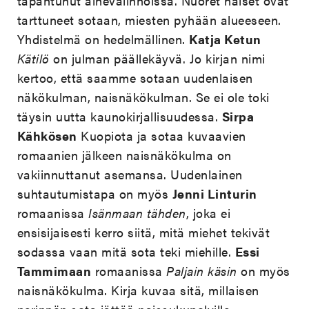
tapahtunut aihevalinnoissa. Nuoret naiset ovat
tarttuneet sotaan, miesten pyhään alueeseen.
Yhdistelmä on hedelmällinen.
Katja Ketun
Kätilö
on julman päällekäyvä. Jo kirjan nimi
kertoo, että saamme sotaan uudenlaisen
näkökulman, naisnäkökulman. Se ei ole toki
täysin uutta kaunokirjallisuudessa.
Sirpa
Kähkösen
Kuopiota ja sotaa kuvaavien
romaanien jälkeen naisnäkökulma on
vakiinnuttanut asemansa. Uudenlainen
suhtautumistapa on myös
Jenni Linturin
romaanissa
Isänmaan tähden
, joka ei
ensisijaisesti kerro siitä, mitä miehet tekivät
sodassa vaan mitä sota teki miehille.
Essi
Tammimaan
romaanissa
Paljain käsin
on myös
naisnäkökulma. Kirja kuvaa sitä, millaisen