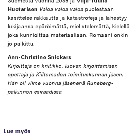
Suomesta vuonna 2035 ja
Vilja-Tuulia
Huotarisen
Valoa valoa valoa
puolestaan
käsittelee rakkautta ja katastrofeja ja lähestyy
lukijaansa epäröimättä, mielistelemättä, kielellä
joka kunnioittaa materiaaliaan. Romaani onkin
jo palkittu.
Ann-Christine Snickars
Kirjoittaja on kriitikko, luovan kirjoittamisen
opettaja ja Kiiltomadon toimituskunnan jäsen.
Hän oli viime vuonna jäsenenä Runeberg-
palkinnon esiraadissa.
Lue myös