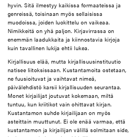
hyvin. Sitä ilmestyy kaikissa formaateissa ja
genreissä, toisinaan myös sellaisissa
muodoissa, joiden luokittelu on vaikeaa.
Nimikkeitä on yhä paljon. Kirjavirrassa on
enemmän laadukkaita ja kiinnostavia kirjoja
kuin tavallinen lukija ehtii lukea.
Kirjallisuus elää, mutta kirjallisuusinstituutio
natisee liitoksissaan. Kustantamoita ostetaan,
ne fuusioituvat ja vaihtavat nimeä,
päivälehdistö karsii kirjallisuuden seurantaa.
Monet kirjailijat joutuvat kokemaan, miltä
tuntuu, kun kriitikot vain ohittavat kirjan.
Kustantamon suhde kirjailijaan on myös
asteittain muuttunut. Ei ole enää varmaa, että
kustantamon ja kirjailijan välillä solmitaan side,