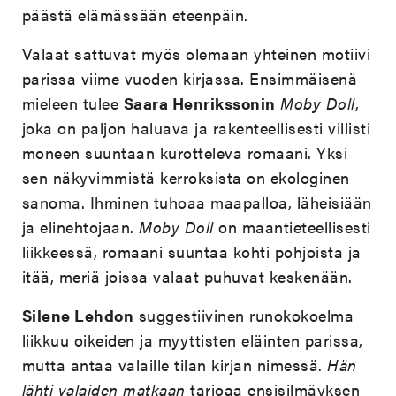
päästä elämässään eteenpäin.
Valaat sattuvat myös olemaan yhteinen motiivi
parissa viime vuoden kirjassa. Ensimmäisenä
mieleen tulee
Saara Henrikssonin
Moby Doll
,
joka on paljon haluava ja rakenteellisesti villisti
moneen suuntaan kurotteleva romaani. Yksi
sen näkyvimmistä kerroksista on ekologinen
sanoma. Ihminen tuhoaa maapalloa, läheisiään
ja elinehtojaan.
Moby Doll
on maantieteellisesti
liikkeessä, romaani suuntaa kohti pohjoista ja
itää, meriä joissa valaat puhuvat keskenään.
Silene Lehdon
suggestiivinen runokokoelma
liikkuu oikeiden ja myyttisten eläinten parissa,
mutta antaa valaille tilan kirjan nimessä.
Hän
lähti valaiden matkaan
tarjoaa ensisilmäyksen