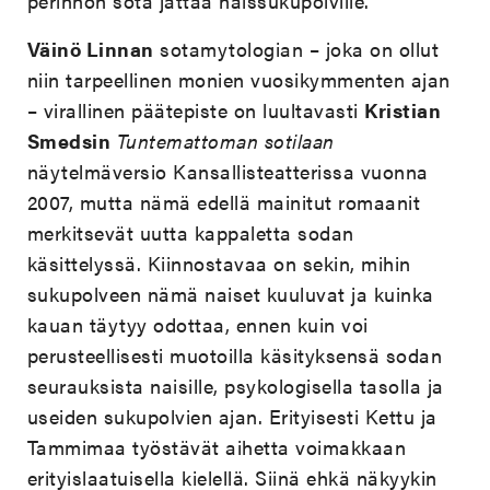
perinnön sota jättää naissukupolville.
Väinö Linnan
sotamytologian – joka on ollut
niin tarpeellinen monien vuosikymmenten ajan
– virallinen päätepiste on luultavasti
Kristian
Smedsin
Tuntemattoman sotilaan
näytelmäversio Kansallisteatterissa vuonna
2007, mutta nämä edellä mainitut romaanit
merkitsevät uutta kappaletta sodan
käsittelyssä. Kiinnostavaa on sekin, mihin
sukupolveen nämä naiset kuuluvat ja kuinka
kauan täytyy odottaa, ennen kuin voi
perusteellisesti muotoilla käsityksensä sodan
seurauksista naisille, psykologisella tasolla ja
useiden sukupolvien ajan. Erityisesti Kettu ja
Tammimaa työstävät aihetta voimakkaan
erityislaatuisella kielellä. Siinä ehkä näkyykin