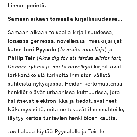
Linnan perintö.
Samaan aikaan toisaalla kirjallisuudessa…
Samaan aikaan toisaalla kirjallisuudessa,
toisessa genressä, novelleissa, mieskirjailijat
kuten
Joni Pyysalo
(
Ja muita novelleja
) ja
Philip Teir
(
Akta dig för att färdas alltför fort
;
Donner-ryhmä ja
muita novelleja
) kirjoittavat
tarkkanäköisiä tarinoita ihmisten välistä
suhteista nykyajassa. Heidän kertomustensa
henkilöt elävät urbaanissa kulttuurissa, jota
hallitsevat elektroniikka ja tiedotusvälineet.
Näkemys siitä, mitä ne tekevät ihmissuhteille,
täytyy kertoa tuntevien henkilöiden kautta.
Jos haluaa löytää Pyysalolle ja Teirille