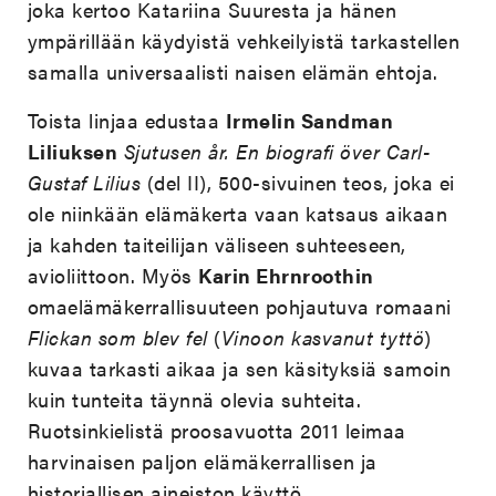
joka kertoo Katariina Suuresta ja hänen
ympärillään käydyistä vehkeilyistä tarkastellen
samalla universaalisti naisen elämän ehtoja.
Toista linjaa edustaa
Irmelin Sandman
Liliuksen
Sjutusen år. En biografi över Carl-
Gustaf Lilius
(del II), 500-sivuinen teos, joka ei
ole niinkään elämäkerta vaan katsaus aikaan
ja kahden taiteilijan väliseen suhteeseen,
avioliittoon. Myös
Karin Ehrnroothin
omaelämäkerrallisuuteen pohjautuva romaani
Flickan som blev fel
(
Vinoon kasvanut tyttö
)
kuvaa tarkasti aikaa ja sen käsityksiä samoin
kuin tunteita täynnä olevia suhteita.
Ruotsinkielistä proosavuotta 2011 leimaa
harvinaisen paljon elämäkerrallisen ja
historiallisen aineiston käyttö.