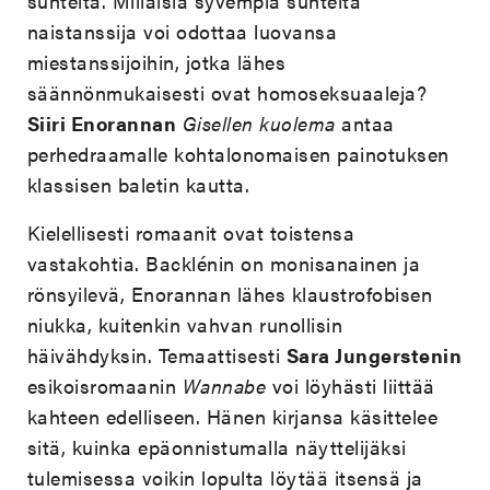
suhteita. Millaisia syvempiä suhteita
naistanssija voi odottaa luovansa
miestanssijoihin, jotka lähes
säännönmukaisesti ovat homoseksuaaleja?
Siiri Enorannan
Gisellen kuolema
antaa
perhedraamalle kohtalonomaisen painotuksen
klassisen baletin kautta.
Kielellisesti romaanit ovat toistensa
vastakohtia. Backlénin on monisanainen ja
rönsyilevä, Enorannan lähes klaustrofobisen
niukka, kuitenkin vahvan runollisin
häivähdyksin. Temaattisesti
Sara Jungerstenin
esikoisromaanin
Wannabe
voi löyhästi liittää
kahteen edelliseen. Hänen kirjansa käsittelee
sitä, kuinka epäonnistumalla näyttelijäksi
tulemisessa voikin lopulta löytää itsensä ja