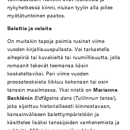
nykyhetkessä kiinni, niukan tyylin alla piilee
myötätuntoinen paatos.
Balettia ja valaita
On muitakin tapoja poimia rusinat viime
vuoden kirjallisuuspullasta. Voi tarkastella
aihepiiriä tai kuvakieltä tai ruumiillisuutta, jolla
romaanit tekevät teemansa käsin
kosketeltaviksi. Pari viime vuoden
proosateoksista liikkuu kokonaan tai osin
tanssin maailmassa. Yksi niistä on
Marianne
Backlénin
Eldfågelns dans
(
Tulilinnun tanssi
),
joka sijoittuu historiallisesti kiinnostavaan,
kansainväliseen balettiympäristöön ja
käsittelee lisäksi tanssijoiden vanhenemista ja