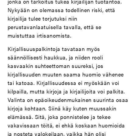
jonka on tarkoitus tukea kirjailijan tuotantoa.
Nykyään on olemassa todellinen riski, että
kirjailija tulee torjutuksi niin
perustavanlaatuisella tavalla, että se
muistuttaa irtisanomista.
Kirjallisuuspalkintoja tavataan myös
säännöllisesti haukkua, ja niiden rooli
kasvaakin suhteettoman suureksi, jos
kirjallisuuden muuten saama huomio vähenee
tai katoaa. Kirjallisuudessa ei myöskään voi
kilpailla, mutta kirjoja ja kirjailijoita voi palkita.
Valinta on epäoikeudenmukainen suurinta osaa
kirjoja kohtaan. Siinä käy kuten muussakin
elämässä. Sitä, joka ponnistelee ja tekee
vakavissaan töitä, ei ehkä koskaan huomioida
ja nosteta valokeilaan, vaikka hän olisi