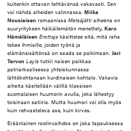
kuitenkin ottavan tehtävänsä vakavasti. Sen
voi nähdä aiheiden valinnassa.
Miika
Nousiaisen
romaanissa
Metsäjätti
aiheena on
suuryrityksen häikäilemätön menettely,
Karo
Hämäläisen
Erottaja
käsittelee sitä, mitä raha
tekee ihmisille, joiden työnä ja
elämänsisältönsä on saada se poikimaan.
Jari
Tervon
Layla
tutkii naisen paikkaa
patriarkaalisessa yhteiskunnassa
lähtökohtanaan kurdinaisen kohtalo. Vakavia
aiheita käsitellään välillä klassisen
suomalaisen huumorin avulla, joka lähestyy
toisinaan satiiria. Mutta huumori voi olla myös
kuin rehvasteleva ase, kuin kirves.
Eräänlainen roolinvaihdos on joka tapauksessa