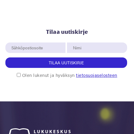
Tilaa uutiskirje
TILAA UUTISKIRJE
Olen lukenut ja hyväksyn
tietosuojaselosteen