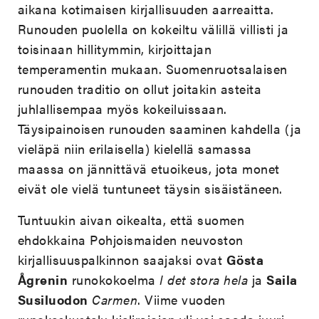
aikana kotimaisen kirjallisuuden aarreaitta.
Runouden puolella on kokeiltu välillä villisti ja
toisinaan hillitymmin, kirjoittajan
temperamentin mukaan. Suomenruotsalaisen
runouden traditio on ollut joitakin asteita
juhlallisempaa myös kokeiluissaan.
Täysipainoisen runouden saaminen kahdella (ja
vieläpä niin erilaisella) kielellä samassa
maassa on jännittävä etuoikeus, jota monet
eivät ole vielä tuntuneet täysin sisäistäneen.
Tuntuukin aivan oikealta, että suomen
ehdokkaina Pohjoismaiden neuvoston
kirjallisuuspalkinnon saajaksi ovat
Gösta
Ågrenin
runokokoelma
I det stora hela
ja
Saila
Susiluodon
Carmen
. Viime vuoden