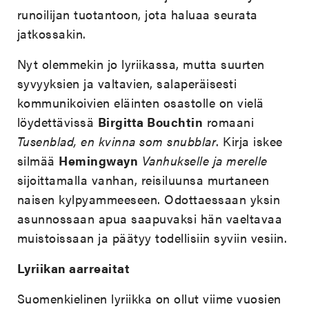
runoilijan tuotantoon, jota haluaa seurata
jatkossakin.
Nyt olemmekin jo lyriikassa, mutta suurten
syvyyksien ja valtavien, salaperäisesti
kommunikoivien eläinten osastolle on vielä
löydettävissä
Birgitta Bouchtin
romaani
Tusenblad, en kvinna som snubblar
. Kirja iskee
silmää
Hemingwayn
Vanhukselle ja merelle
sijoittamalla vanhan, reisiluunsa murtaneen
naisen kylpyammeeseen. Odottaessaan yksin
asunnossaan apua saapuvaksi hän vaeltavaa
muistoissaan ja päätyy todellisiin syviin vesiin.
Lyriikan aarreaitat
Suomenkielinen lyriikka on ollut viime vuosien