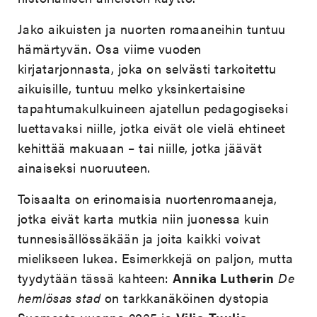
Jako aikuisten ja nuorten romaaneihin tuntuu
hämärtyvän. Osa viime vuoden
kirjatarjonnasta, joka on selvästi tarkoitettu
aikuisille, tuntuu melko yksinkertaisine
tapahtumakulkuineen ajatellun pedagogiseksi
luettavaksi niille, jotka eivät ole vielä ehtineet
kehittää makuaan – tai niille, jotka jäävät
ainaiseksi nuoruuteen.
Toisaalta on erinomaisia nuortenromaaneja,
jotka eivät karta mutkia niin juonessa kuin
tunnesisällössäkään ja joita kaikki voivat
mielikseen lukea. Esimerkkejä on paljon, mutta
tyydytään tässä kahteen:
Annika Lutherin
De
hemlösas stad
on tarkkanäköinen dystopia