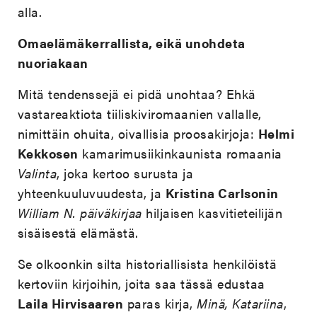
alla.
Omaelämäkerrallista, eikä unohdeta
nuoriakaan
Mitä tendenssejä ei pidä unohtaa? Ehkä
vastareaktiota tiiliskiviromaanien vallalle,
nimittäin ohuita, oivallisia proosakirjoja:
Helmi
Kekkosen
kamarimusiikinkaunista romaania
Valinta
, joka kertoo surusta ja
yhteenkuuluvuudesta, ja
Kristina Carlsonin
William N. päiväkirjaa
hiljaisen kasvitieteilijän
sisäisestä elämästä.
Se olkoonkin silta historiallisista henkilöistä
kertoviin kirjoihin, joita saa tässä edustaa
Laila Hirvisaaren
paras kirja,
Minä, Katariina
,