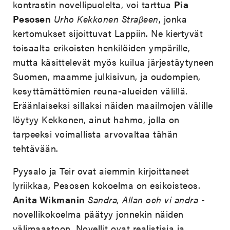
kontrastin novellipuolelta, voi tarttua
Pia
Pesosen
Urho
Kekkonen Stra
β
een
, jonka
kertomukset sijoittuvat Lappiin. Ne kiertyvät
toisaalta erikoisten henkilöiden ympärille,
mutta käsittelevät myös kuilua järjestäytyneen
Suomen, maamme julkisivun, ja oudompien,
kesyttämättömien reuna-alueiden välillä.
Eräänlaiseksi sillaksi näiden maailmojen välille
löytyy Kekkonen, ainut hahmo, jolla on
tarpeeksi voimallista arvovaltaa tähän
tehtävään.
Pyysalo ja Teir ovat aiemmin kirjoittaneet
lyriikkaa, Pesosen kokoelma on esikoisteos.
Anita Wikmanin
Sandra, Allan och vi andra
-
novellikokoelma päätyy jonnekin näiden
välimaastoon. Novellit ovat realistisia ja