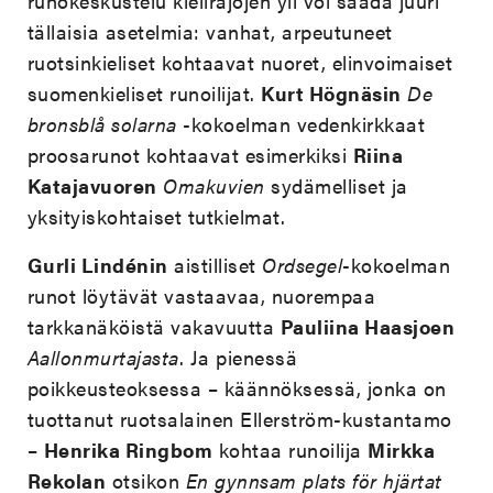
runokeskustelu kielirajojen yli voi saada juuri
tällaisia asetelmia: vanhat, arpeutuneet
ruotsinkieliset kohtaavat nuoret, elinvoimaiset
suomenkieliset runoilijat.
Kurt Högnäsin
De
bronsblå solarna
-kokoelman vedenkirkkaat
proosarunot kohtaavat esimerkiksi
Riina
Katajavuoren
Omakuvien
sydämelliset ja
yksityiskohtaiset tutkielmat.
Gurli Lindénin
aistilliset
Ordsegel
-kokoelman
runot löytävät vastaavaa, nuorempaa
tarkkanäköistä vakavuutta
Pauliina Haasjoen
Aallonmurtajasta
. Ja pienessä
poikkeusteoksessa – käännöksessä, jonka on
tuottanut ruotsalainen Ellerström-kustantamo
–
Henrika Ringbom
kohtaa runoilija
Mirkka
Rekolan
otsikon
En gynnsam plats för hjärtat