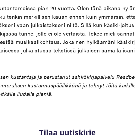
ustantamoissa pian 20 vuotta. Olen tänä aikana hylän
 kuitenkin merkillisen kauan ennen kuin ymmärsin, ett
äkseni vaan julkaistakseni niitä. Sillä kun käsikirjoitu
kijassa tunne, jolle ei ole vertaista. Tekee mieli sännä
jestää musikaalikohtaus. Jokainen hylkäämäni käsikirj
aisessa julkaistussa tekstissä julkaisen samalla isän
ksen kustantaja ja perustanut sähkökirjapalvelu Readb
eruksen kustannuspäällikkönä ja tehnyt töitä kaikille
tkälle liudalle pieniä.
Tilaa uutiskirje