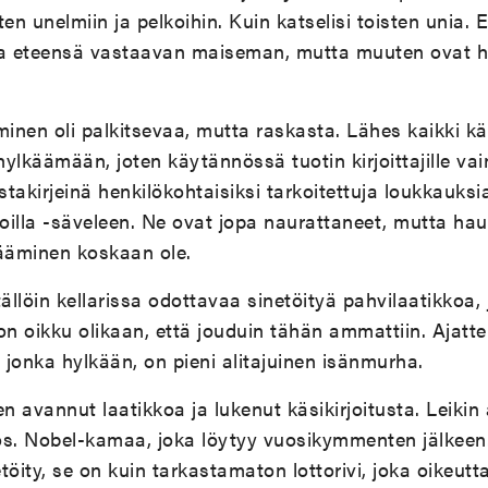
n unelmiin ja pelkoihin. Kuin katselisi toisten unia. 
a eteensä vastaavan maiseman, mutta muuten ovat 
minen oli palkitsevaa, mutta raskasta. Lähes kaikki käs
ylkäämään, joten käytännössä tuotin kirjoittajille vai
takirjeinä henkilökohtaisiksi tarkoitettuja loukkauksi
lla -säveleen. Ne ovat jopa naurattaneet, mutta hau
kääminen koskaan ole.
 tällöin kellarissa odottavaa sinetöityä pahvilaatikkoa, 
on oikku olikaan, että jouduin tähän ammattiin. Ajatte
s jonka hylkään, on pieni alitajuinen isänmurha.
 avannut laatikkoa ja lukenut käsikirjoitusta. Leikin a
os. Nobel-kamaa, joka löytyy vuosikymmenten jälkeen
töity, se on kuin tarkastamaton lottorivi, joka oikeutta