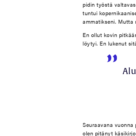
pidin työstä valtavas
tuntui kopernikaanisel
ammatikseni. Mutta n
En ollut kovin pitkää
löytyi. En lukenut si
Alu
Seuraavana vuonna pä
olen pitänyt käsikir