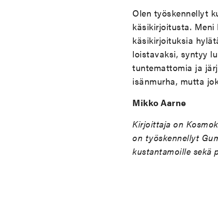
Olen työskennellyt k
käsikirjoitusta. Meni
käsikirjoituksia hylät
loistavaksi, syntyy lu
tuntemattomia ja jär
isänmurha, mutta jok
Mikko Aarne
Kirjoittaja on Kosmo
on työskennellyt Gumm
kustantamoille sekä pi