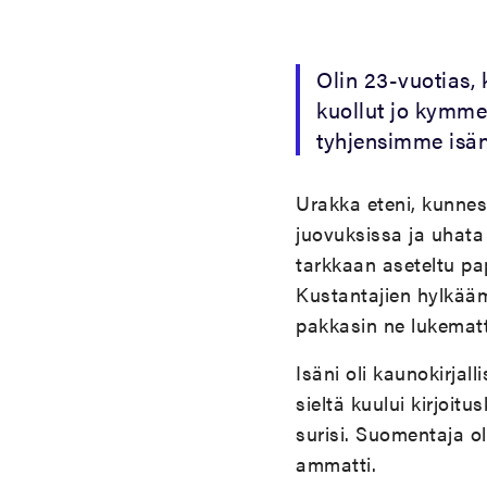
Olin 23-vuotias, k
kuollut jo kymme
tyhjensimme isän
Urakka eteni, kunnes y
juovuksissa ja uhata
tarkkaan aseteltu pap
Kustantajien hylkäämä
pakkasin ne lukematta 
Isäni oli kaunokirjal
sieltä kuului kirjoit
surisi. Suomentaja o
ammatti.