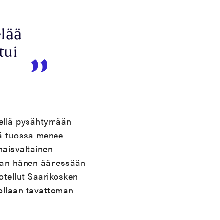
elää
tui
iellä pysähtymään
ttä tuossa menee
naisvaltainen
erran hänen äänessään
otellut Saarikosken
 ollaan tavattoman