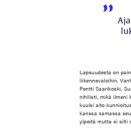
Aja
lu
Lapsuudesta on pain
liikennevaloihin. Van
Pentti Saarikoski, Su
nihilisti, mikä ilme
kuulsi aito kunnioit
kanssa samassa seuru
ylpeitä mutta ei silt