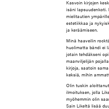
Kasvoin kirjojen keske
isäni lapsuudenkoti.
mielitautien ympärill
estetiikkaa ja nykyis
ja keräämiseen.
Minä haaveilin rockt
huolimatta bändi ei 
jotain tehdäkseni opi
maanviljelijän pojal
kirjoja, saatoin sama
keksiä, mihin ammatt
Olin tuskin aloittanu
ilmoituksen, jolla Li
myöhemmin olin saanu
Sain Likeltä lisää d