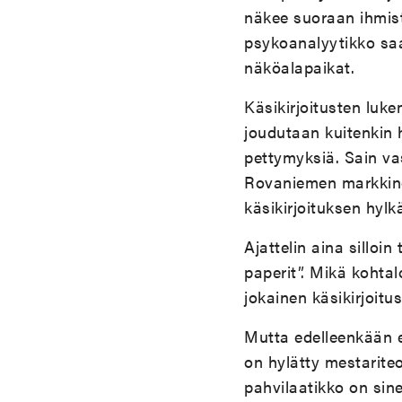
näkee suoraan ihmiste
psykoanalyytikko sa
näköalapaikat.
Käsikirjoitusten luke
joudutaan kuitenkin h
pettymyksiä. Sain vas
Rovaniemen markkinoi
käsikirjoituksen hyl
Ajattelin aina silloin
paperit”. Mikä kohtal
jokainen käsikirjoitu
Mutta edelleenkään en
on hylätty mestarite
pahvilaatikko on sine