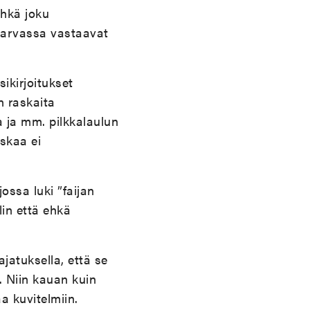
Ehkä joku
harvassa vastaavat
ikirjoitukset
n raskaita
a ja mm. pilkkalaulun
skaa ei
jossa luki ”faijan
lin että ehkä
jatuksella, että se
. Niin kauan kuin
a kuvitelmiin.