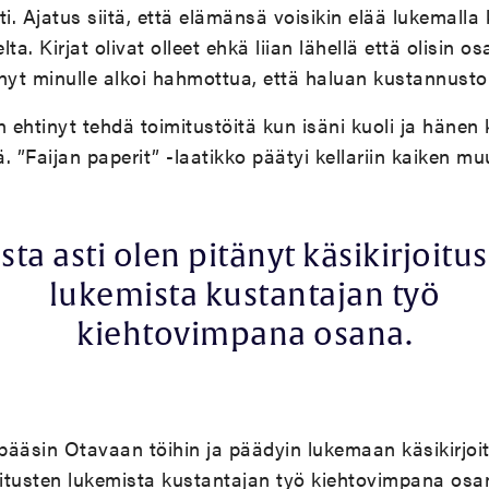
ti. Ajatus siitä, että elämänsä voisikin elää lukemalla 
ta. Kirjat olivat olleet ehkä liian lähellä että olisin os
yt minulle alkoi hahmottua, että haluan kustannustoi
n ehtinyt tehdä toimitustöitä kun isäni kuoli ja hänen 
tä. ”Faijan paperit” -laatikko päätyi kellariin kaiken m
sta asti olen pitänyt käsikirjoitu
lukemista kustantajan työ
kiehtovimpana osana.
äsin Otavaan töihin ja päädyin lukemaan käsikirjoitu
joitusten lukemista kustantajan työ kiehtovimpana osa