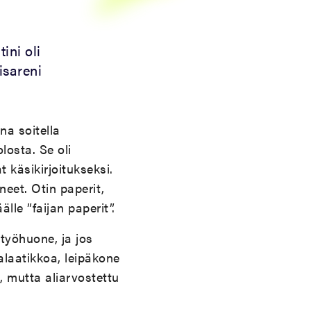
ini oli
isareni
na soitella
osta. Se oli
 käsikirjoitukseksi.
neet. Otin paperit,
lle ”faijan paperit”.
 työhuone, ja jos
salaatikkoa, leipäkone
, mutta aliarvostettu