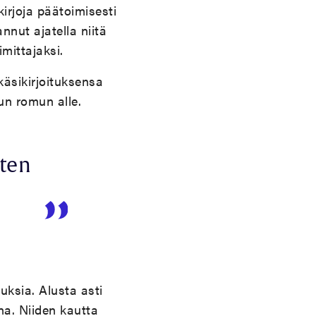
kirjoja päätoimisesti
annut ajatella niitä
mittajaksi.
käsikirjoituksensa
uun romun alle.
sten
ksia. Alusta asti
na. Niiden kautta