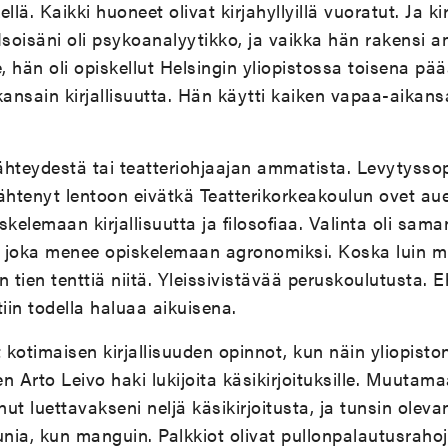
llä. Kaikki huoneet olivat kirjahyllyillä vuoratut. Ja k
 Isoisäni oli psykoanalyytikko, ja vaikka hän rakensi
e, hän oli opiskellut Helsingin yliopistossa toisena p
kansain kirjallisuutta. Hän käytti kaiken vapaa-aikans
ähteydestä tai teatteriohjaajan ammatista. Levytyss
lähtenyt lentoon eivätkä Teatterikorkeakoulun ovet au
skelemaan kirjallisuutta ja filosofiaa. Valinta oli sam
la joka menee opiskelemaan agronomiksi. Koska luin m
n tien tenttiä niitä. Yleissivistävää peruskoulutusta. E
iin todella haluaa aikuisena.
t kotimaisen kirjallisuuden opinnot, kun näin yliopiston
ken Arto Leivo haki lukijoita käsikirjoituksille. Muutam
t luettavakseni neljä käsikirjoitusta, ja tunsin oleva
uunia, kun manguin. Palkkiot olivat pullonpalautusraho