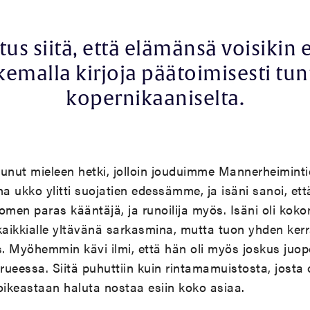
tus siitä, että elämänsä voisikin 
kemalla kirjoja päätoimisesti tun
kopernikaaniselta.
unut mieleen hetki, jolloin jouduimme Mannerheimint
ha ukko ylitti suojatien edessämme, ja isäni sanoi, e
omen paras kääntäjä, ja runoilija myös. Isäni oli koko
ni kaikkialle yltävänä sarkasmina, mutta tuon yhden k
us. Myöhemmin kävi ilmi, että hän oli myös joskus juop
eessa. Siitä puhuttiin kuin rintamamuistosta, josta
i oikeastaan haluta nostaa esiin koko asiaa.