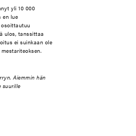
nyt yli 10 000
ä en lue
s osoittautuu
tä ulos, tanssittaa
oitus ei suinkaan ole
i mestariteoksen.
erryn. Aiemmin hän
 suurille