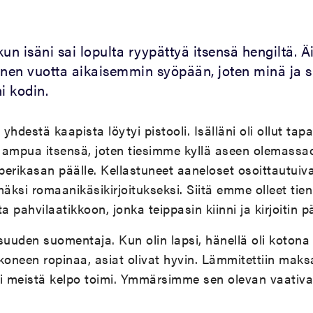
un isäni sai lopulta ryypättyä itsensä hengiltä. Äit
nen vuotta aikaisemmin syöpään, joten minä ja s
i kodin.
hdestä kaapista löytyi pistooli. Isälläni oli ollut tapa
 ampua itsensä, joten tiesimme kyllä aseen olemassaol
erikasan päälle. Kellastuneet aaneloset osoittautuivat
ksi romaanikäsikirjoitukseksi. Siitä emme olleet tien
pahvilaatikkoon, jonka teippasin kiinni ja kirjoitin pää
lisuuden suomentaja. Kun olin lapsi, hänellä oli kotona
uskoneen ropinaa, asiat olivat hyvin. Lämmitettiin mak
li meistä kelpo toimi. Ymmärsimme sen olevan vaativa