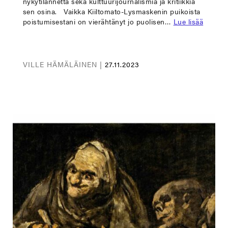
nykytilannetta sekä kulttuurijournalismia ja kritiikkiä
sen osina. Vaikka Kiiltomato-Lysmaskenin puikoista
poistumisestani on vierähtänyt jo puolisen…
Lue lisää
VILLE HÄMÄLÄINEN |
27.11.2023