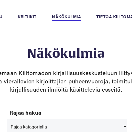
U
KRITIIKIT
NÄKÖKULMIA
TIETOA KIILTO
Näkökulmia
emaan Kiiltomadon kirjallisuuskeskusteluun liittyv
a vierailevien kirjoittajien puheenvuoroja, toimitu
kirjallisuuden ilmiöitä käsitteleviä esseitä.
Rajaa hakua