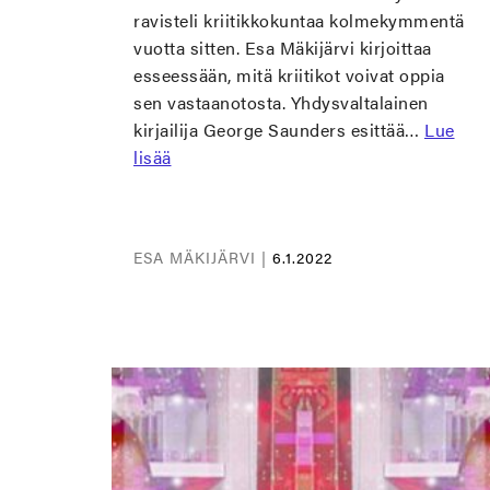
ravisteli kriitikkokuntaa kolmekymmentä
vuotta sitten. Esa Mäkijärvi kirjoittaa
esseessään, mitä kriitikot voivat oppia
sen vastaanotosta. Yhdysvaltalainen
kirjailija George Saunders esittää…
Lue
lisää
ESA MÄKIJÄRVI |
6.1.2022