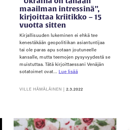
”Ukraina on tänään
maailman intressinä”,
kirjoittaa kriitikko – 15
vuotta sitten
Kirjallisuuden lukeminen ei ehkä tee
kenestäkään geopolitiikan asiantuntijaa
tai ole paras apu sotaan joutuneelle
kansalle, mutta teemojen pysyvyydestä se
muistuttaa. Tätä kirjoittaessani Venäjän
sotatoimet ovat…
Lue lisää
VILLE HÄMÄLÄINEN |
2.3.2022