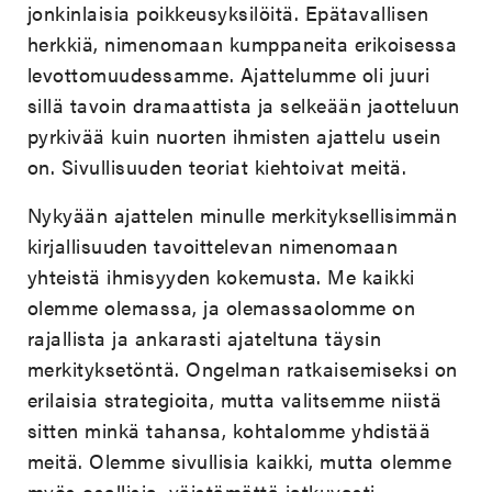
jonkinlaisia poikkeusyksilöitä. Epätavallisen
herkkiä, nimenomaan kumppaneita erikoisessa
levottomuudessamme. Ajattelumme oli juuri
sillä tavoin dramaattista ja selkeään jaotteluun
pyrkivää kuin nuorten ihmisten ajattelu usein
on. Sivullisuuden teoriat kiehtoivat meitä.
Nykyään ajattelen minulle merkityksellisimmän
kirjallisuuden tavoittelevan nimenomaan
yhteistä ihmisyyden kokemusta. Me kaikki
olemme olemassa, ja olemassaolomme on
rajallista ja ankarasti ajateltuna täysin
merkityksetöntä. Ongelman ratkaisemiseksi on
erilaisia strategioita, mutta valitsemme niistä
sitten minkä tahansa, kohtalomme yhdistää
meitä. Olemme sivullisia kaikki, mutta olemme
myös osallisia, väistämättä jatkuvasti