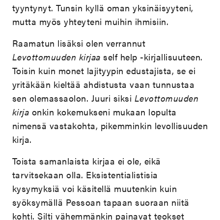
tyyntynyt. Tunsin kyllä oman yksinäisyyteni,
mutta myös yhteyteni muihin ihmisiin.
Raamatun lisäksi olen verrannut
Levottomuuden kirjaa
self help -kirjallisuuteen.
Toisin kuin monet lajityypin edustajista, se ei
yritäkään kieltää ahdistusta vaan tunnustaa
sen olemassaolon. Juuri siksi
Levottomuuden
kirja
onkin kokemukseni mukaan lopulta
nimensä vastakohta, pikemminkin levollisuuden
kirja.
Toista samanlaista kirjaa ei ole, eikä
tarvitsekaan olla. Eksistentialistisia
kysymyksiä voi käsitellä muutenkin kuin
syöksymällä Pessoan tapaan suoraan niitä
kohti. Silti vähemmänkin painavat teokset