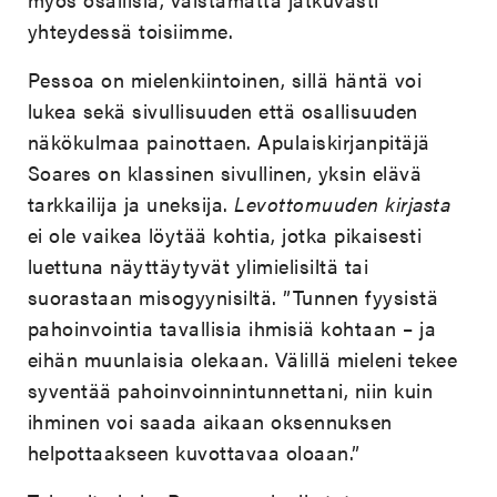
yhteydessä toisiimme.
Pessoa on mielenkiintoinen, sillä häntä voi
lukea sekä sivullisuuden että osallisuuden
näkökulmaa painottaen. Apulaiskirjanpitäjä
Soares on klassinen sivullinen, yksin elävä
tarkkailija ja uneksija.
Levottomuuden kirjasta
ei ole vaikea löytää kohtia, jotka pikaisesti
luettuna näyttäytyvät ylimielisiltä tai
suorastaan misogyynisiltä. ”Tunnen fyysistä
pahoinvointia tavallisia ihmisiä kohtaan – ja
eihän muunlaisia olekaan. Välillä mieleni tekee
syventää pahoinvoinnintunnettani, niin kuin
ihminen voi saada aikaan oksennuksen
helpottaakseen kuvottavaa oloaan.”