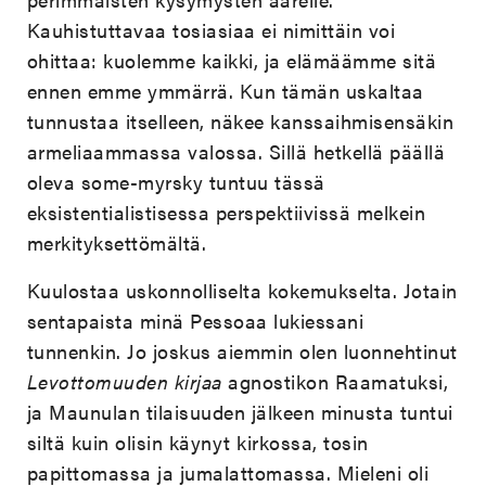
Kauhistuttavaa tosiasiaa ei nimittäin voi
ohittaa: kuolemme kaikki, ja elämäämme sitä
ennen emme ymmärrä. Kun tämän uskaltaa
tunnustaa itselleen, näkee kanssaihmisensäkin
armeliaammassa valossa. Sillä hetkellä päällä
oleva some-myrsky tuntuu tässä
eksistentialistisessa perspektiivissä melkein
merkityksettömältä.
Kuulostaa uskonnolliselta kokemukselta. Jotain
sentapaista minä Pessoaa lukiessani
tunnenkin. Jo joskus aiemmin olen luonnehtinut
Levottomuuden kirjaa
agnostikon Raamatuksi,
ja Maunulan tilaisuuden jälkeen minusta tuntui
siltä kuin olisin käynyt kirkossa, tosin
papittomassa ja jumalattomassa. Mieleni oli