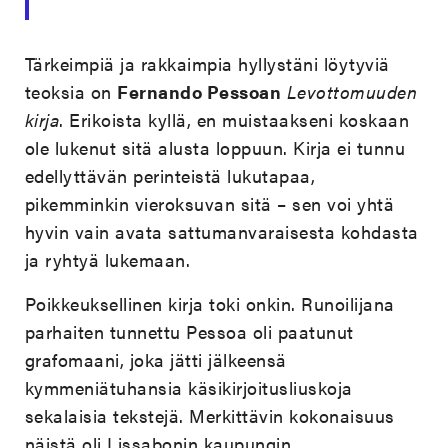
Tärkeimpiä ja rakkaimpia hyllystäni löytyviä
teoksia on
Fernando Pessoan
Levottomuuden
kirja
. Erikoista kyllä, en muistaakseni koskaan
ole lukenut sitä alusta loppuun. Kirja ei tunnu
edellyttävän perinteistä lukutapaa,
pikemminkin vieroksuvan sitä – sen voi yhtä
hyvin vain avata sattumanvaraisesta kohdasta
ja ryhtyä lukemaan.
Poikkeuksellinen kirja toki onkin. Runoilijana
parhaiten tunnettu Pessoa oli paatunut
grafomaani, joka jätti jälkeensä
kymmeniätuhansia käsikirjoitusliuskoja
sekalaisia tekstejä. Merkittävin kokonaisuus
näistä oli Lissabonin kaupungin