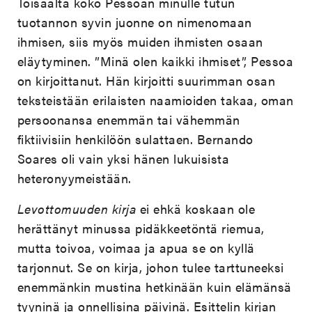
Toisaalta koko Pessoan minulle tutun
tuotannon syvin juonne on nimenomaan
ihmisen, siis myös muiden ihmisten osaan
eläytyminen. ”Minä olen kaikki ihmiset”, Pessoa
on kirjoittanut. Hän kirjoitti suurimman osan
teksteistään erilaisten naamioiden takaa, oman
persoonansa enemmän tai vähemmän
fiktiivisiin henkilöön sulattaen. Bernando
Soares oli vain yksi hänen lukuisista
heteronyymeistään.
Levottomuuden kirja
ei ehkä koskaan ole
herättänyt minussa pidäkkeetöntä riemua,
mutta toivoa, voimaa ja apua se on kyllä
tarjonnut. Se on kirja, johon tulee tarttuneeksi
enemmänkin mustina hetkinään kuin elämänsä
tyyninä ja onnellisina päivinä. Esittelin kirjan