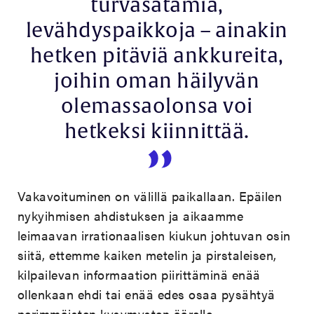
turvasatamia,
levähdyspaikkoja – ainakin
hetken pitäviä ankkureita,
joihin oman häilyvän
olemassaolonsa voi
hetkeksi kiinnittää.
Vakavoituminen on välillä paikallaan. Epäilen
nykyihmisen ahdistuksen ja aikaamme
leimaavan irrationaalisen kiukun johtuvan osin
siitä, ettemme kaiken metelin ja pirstaleisen,
kilpailevan informaation piirittäminä enää
ollenkaan ehdi tai enää edes osaa pysähtyä
perimmäisten kysymysten äärelle.