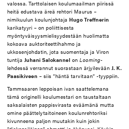
valossa. Tarttolaisen koulumaailman piirissä
heitä edustava äreä rehtori Maurus –
nimikuulun koulunjohtaja
Hugo Treffnerin
karikatyyri – on poliittisesta
myöntyväisyysmielisyydestään huolimatta
kokoava auktoriteettihahmo ja
ukkosenjohdatin, jota suomentaja ja Viron
tuntija
Juhani Salokannel
on
Looming
-
lehdessä verrannut suorastaan ärjyilevään
J. K.
Paasikiveen
– siis ”häntä tarvitaan” -tyyppiin.
Tammsaaren leppoisan ivan saattelemana
tämä originelli koulumestari on taustaltaan
saksalaisten pappisvirasta eväämänä mutta
omine päättelytaitoineen koulunrehtoriksi
kivunneena paljon muutakin kuin jokin
”dickensiläinen” ahmatti ja äkäpussi. Käykin