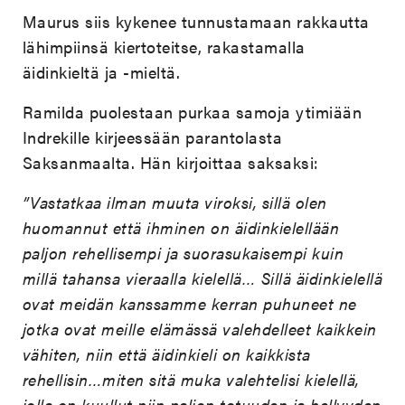
Maurus siis kykenee tunnustamaan rakkautta
lähimpiinsä kiertoteitse, rakastamalla
äidinkieltä ja -mieltä.
Ramilda puolestaan purkaa samoja ytimiään
Indrekille kirjeessään parantolasta
Saksanmaalta. Hän kirjoittaa saksaksi:
”Vastatkaa ilman muuta viroksi, sillä olen
huomannut että ihminen on äidinkielellään
paljon rehellisempi ja suorasukaisempi kuin
millä tahansa vieraalla kielellä… Sillä äidinkielellä
ovat meidän kanssamme kerran puhuneet ne
jotka ovat meille elämässä valehdelleet kaikkein
vähiten, niin että äidinkieli on kaikkista
rehellisin…miten sitä muka valehtelisi kielellä,
jolla on kuullut niin paljon totuuden ja hellyyden