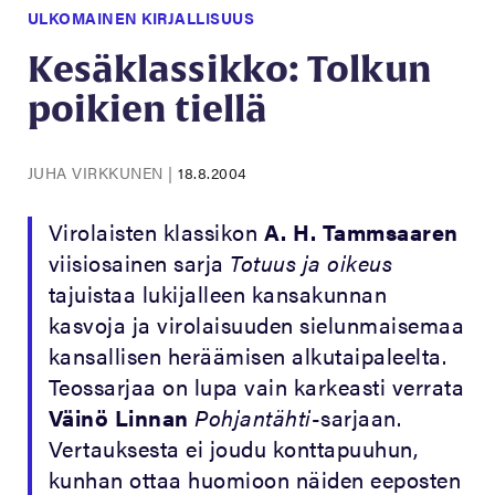
ULKOMAINEN KIRJALLISUUS
Kesäklassikko: Tolkun
poikien tiellä
JUHA VIRKKUNEN
|
18.8.2004
Virolaisten klassikon
A. H. Tammsaaren
viisiosainen sarja
Totuus ja oikeus
tajuistaa lukijalleen kansakunnan
kasvoja ja virolaisuuden sielunmaisemaa
kansallisen heräämisen alkutaipaleelta.
Teossarjaa on lupa vain karkeasti verrata
Väinö Linnan
Pohjantähti
-sarjaan.
Vertauksesta ei joudu konttapuuhun,
kunhan ottaa huomioon näiden eeposten