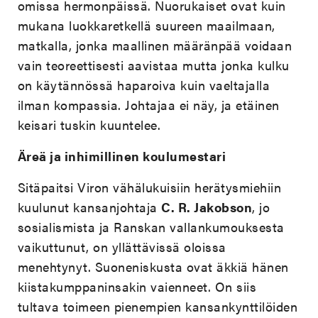
omissa hermonpäissä. Nuorukaiset ovat kuin
mukana luokkaretkellä suureen maailmaan,
matkalla, jonka maallinen määränpää voidaan
vain teoreettisesti aavistaa mutta jonka kulku
on käytännössä haparoiva kuin vaeltajalla
ilman kompassia. Johtajaa ei näy, ja etäinen
keisari tuskin kuuntelee.
Äreä ja inhimillinen koulumestari
Sitäpaitsi Viron vähälukuisiin herätysmiehiin
kuulunut kansanjohtaja
C. R. Jakobson
, jo
sosialismista ja Ranskan vallankumouksesta
vaikuttunut, on yllättävissä oloissa
menehtynyt. Suoneniskusta ovat äkkiä hänen
kiistakumppaninsakin vaienneet. On siis
tultava toimeen pienempien kansankynttilöiden