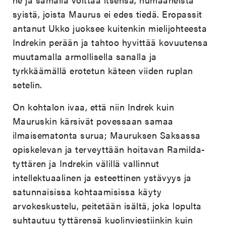
syistä, joista Maurus ei edes tiedä. Eropassit
antanut Ukko juoksee kuitenkin mielijohteesta
Indrekin perään ja tahtoo hyvittää kovuutensa
muutamalla armollisella sanalla ja
tyrkkäämällä erotetun käteen viiden ruplan
setelin.
On kohtalon ivaa, että niin Indrek kuin
Mauruskin kärsivät povessaan samaa
ilmaisematonta surua; Mauruksen Saksassa
opiskelevan ja terveyttään hoitavan Ramilda-
tyttären ja Indrekin välillä vallinnut
intellektuaalinen ja esteettinen ystävyys ja
satunnaisissa kohtaamisissa käyty
arvokeskustelu, peitetään isältä, joka lopulta
suhtautuu tyttärensä kuolinviestiinkin kuin