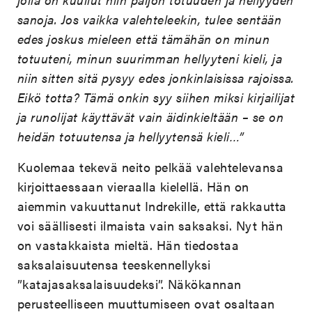
sanoja. Jos vaikka valehteleekin, tulee sentään
edes joskus mieleen että tämähän on minun
totuuteni, minun suurimman hellyyteni kieli, ja
niin sitten sitä pysyy edes jonkinlaisissa rajoissa.
Eikö totta? Tämä onkin syy siihen miksi kirjailijat
ja runolijat käyttävät vain äidinkieltään – se on
heidän totuutensa ja hellyytensä kieli…”
Kuolemaa tekevä neito pelkää valehtelevansa
kirjoittaessaan vieraalla kielellä. Hän on
aiemmin vakuuttanut Indrekille, että rakkautta
voi säällisesti ilmaista vain saksaksi. Nyt hän
on vastakkaista mieltä. Hän tiedostaa
saksalaisuutensa teeskennellyksi
”katajasaksalaisuudeksi”. Näkökannan
perusteelliseen muuttumiseen ovat osaltaan