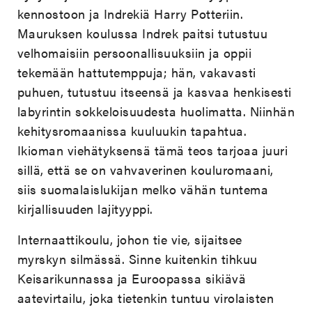
kennostoon ja Indrekiä Harry Potteriin.
Mauruksen koulussa Indrek paitsi tutustuu
velhomaisiin persoonallisuuksiin ja oppii
tekemään hattutemppuja; hän, vakavasti
puhuen, tutustuu itseensä ja kasvaa henkisesti
labyrintin sokkeloisuudesta huolimatta. Niinhän
kehitysromaanissa kuuluukin tapahtua.
Ikioman viehätyksensä tämä teos tarjoaa juuri
sillä, että se on vahvaverinen kouluromaani,
siis suomalaislukijan melko vähän tuntema
kirjallisuuden lajityyppi.
Internaattikoulu, johon tie vie, sijaitsee
myrskyn silmässä. Sinne kuitenkin tihkuu
Keisarikunnassa ja Euroopassa sikiävä
aatevirtailu, joka tietenkin tuntuu virolaisten