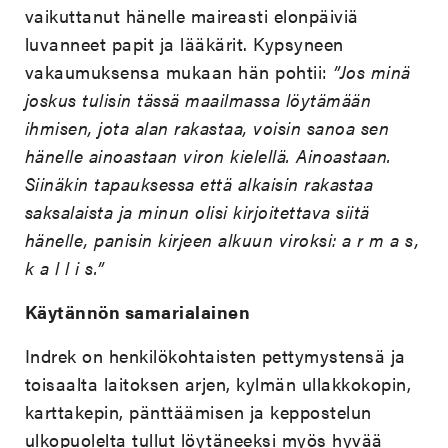
vaikuttanut hänelle maireasti elonpäiviä
luvanneet papit ja lääkärit. Kypsyneen
vakaumuksensa mukaan hän pohtii:
”Jos minä
joskus tulisin tässä maailmassa löytämään
ihmisen, jota alan rakastaa, voisin sanoa sen
hänelle ainoastaan viron kielellä. Ainoastaan.
Siinäkin tapauksessa että alkaisin rakastaa
saksalaista ja minun olisi kirjoitettava siitä
hänelle, panisin kirjeen alkuun viroksi: a r m a s,
k a l l i s.”
Käytännön samarialainen
Indrek on henkilökohtaisten pettymystensä ja
toisaalta laitoksen arjen, kylmän ullakkokopin,
karttakepin, pänttäämisen ja keppostelun
ulkopuolelta tullut löytäneeksi myös hyvää