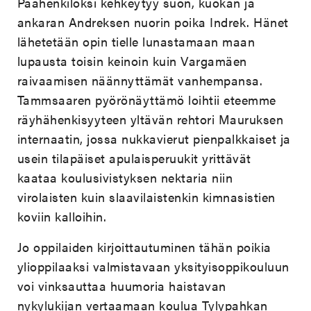
Päähenkilöksi kehkeytyy suon, kuokan ja
ankaran Andreksen nuorin poika Indrek. Hänet
lähetetään opin tielle lunastamaan maan
lupausta toisin keinoin kuin Vargamäen
raivaamisen näännyttämät vanhempansa.
Tammsaaren pyörönäyttämö loihtii eteemme
räyhähenkisyyteen yltävän rehtori Mauruksen
internaatin, jossa nukkavierut pienpalkkaiset ja
usein tilapäiset apulaisperuukit yrittävät
kaataa koulusivistyksen nektaria niin
virolaisten kuin slaavilaistenkin kimnasistien
koviin kalloihin.
Jo oppilaiden kirjoittautuminen tähän poikia
ylioppilaaksi valmistavaan yksityisoppikouluun
voi vinksauttaa huumoria haistavan
nykylukijan vertaamaan koulua Tylypahkan