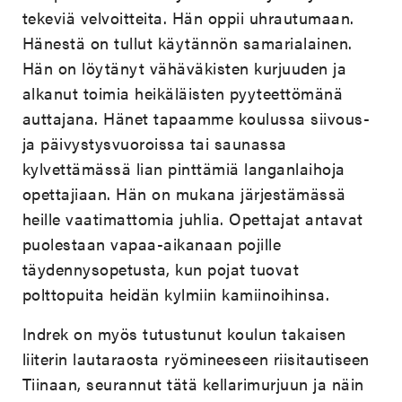
tekeviä velvoitteita. Hän oppii uhrautumaan.
Hänestä on tullut käytännön samarialainen.
Hän on löytänyt vähäväkisten kurjuuden ja
alkanut toimia heikäläisten pyyteettömänä
auttajana. Hänet tapaamme koulussa siivous-
ja päivystysvuoroissa tai saunassa
kylvettämässä lian pinttämiä langanlaihoja
opettajiaan. Hän on mukana järjestämässä
heille vaatimattomia juhlia. Opettajat antavat
puolestaan vapaa-aikanaan pojille
täydennysopetusta, kun pojat tuovat
polttopuita heidän kylmiin kamiinoihinsa.
Indrek on myös tutustunut koulun takaisen
liiterin lautaraosta ryömineeseen riisitautiseen
Tiinaan, seurannut tätä kellarimurjuun ja näin