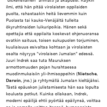
ilmi, että hän pitää virolaisten oppilaiden
puolta, rahastaakin heitä lievemmin kuin
Puolasta tai kauko-Venäjältä tulleita
ökyruhtinaiden luikuripoikia. Hänen sekä
opettajia että oppilaita koskevat ohjenuoransa
ovatkin saituus, toisen sukupuolen torjuminen,
kuuliaisuus esivaltaa kohtaan ja virolaisten
osalta nöyryys ”virolaisen Jumalan” edessä.
Juuri Indrek saa tuta Mauruksen
armottomuuden pojan hurahtaessa
muodinmukaisiin yli-ihmisoppeihin (
Nietsche
,
Darwin
, jne.) ja ryhtymällä Jumalan kieltäjäksi.
Tästä epäuskon julistamisesta hän saa lopulta
koulusta potkut. Kuinka ollakaan, Indrek,
moderni epäilijä ehtii pyörtää epäilynsä, voittaa
ne ja samalla voittaa itsensä, humaaneista