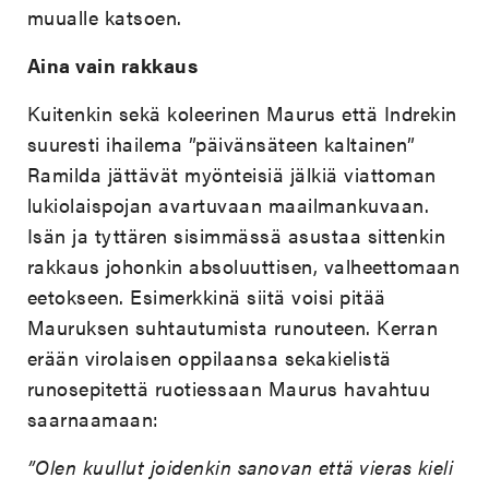
muualle katsoen.
Aina vain rakkaus
Kuitenkin sekä koleerinen Maurus että Indrekin
suuresti ihailema ”päivänsäteen kaltainen”
Ramilda jättävät myönteisiä jälkiä viattoman
lukiolaispojan avartuvaan maailmankuvaan.
Isän ja tyttären sisimmässä asustaa sittenkin
rakkaus johonkin absoluuttisen, valheettomaan
eetokseen. Esimerkkinä siitä voisi pitää
Mauruksen suhtautumista runouteen. Kerran
erään virolaisen oppilaansa sekakielistä
runosepitettä ruotiessaan Maurus havahtuu
saarnaamaan:
”Olen kuullut joidenkin sanovan että vieras kieli