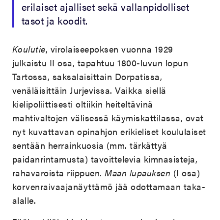
erilaiset ajalliset sekä vallanpidolliset
tasot ja koodit.
Koulutie
, virolaiseepoksen vuonna 1929
julkaistu II osa, tapahtuu 1800-luvun lopun
Tartossa, saksalaisittain Dorpatissa,
venäläisittäin Jurjevissa. Vaikka siellä
kielipoliittisesti oltiikin heiteltävinä
mahtivaltojen välisessä käymiskattilassa, ovat
nyt kuvattavan opinahjon erikieliset koululaiset
sentään herrainkuosia (mm. tärkättyä
paidanrintamusta) tavoittelevia kimnasisteja,
rahavaroista riippuen.
Maan lupauksen
(I osa)
korvenraivaajanäyttämö jää odottamaan taka-
alalle.