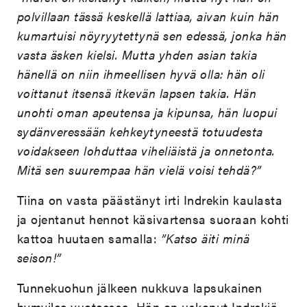
polvillaan tässä keskellä lattiaa, aivan kuin hän
kumartuisi nöyryytettynä sen edessä, jonka hän
vasta äsken kielsi. Mutta yhden asian takia
hänellä on niin ihmeellisen hyvä olla: hän oli
voittanut itsensä itkevän lapsen takia. Hän
unohti oman apeutensa ja kipunsa, hän luopui
sydänveressään kehkeytyneestä totuudesta
voidakseen lohduttaa viheliäistä ja onnetonta.
Mitä sen suurempaa hän vielä voisi tehdä?”
Tiina on vasta päästänyt irti Indrekin kaulasta
ja ojentanut hennot käsivartensa suoraan kohti
kattoa huutaen samalla:
”Katso äiti minä
seison!”
Tunnekuohun jälkeen nukkuva lapsukainen
hymyilee vuoteessa. Hän on uskonut Indrekiä,