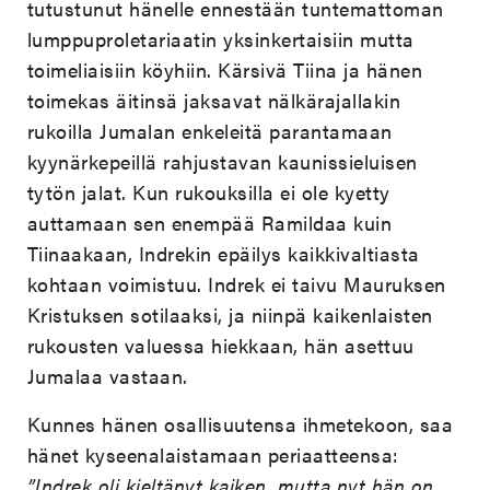
tutustunut hänelle ennestään tuntemattoman
lumppuproletariaatin yksinkertaisiin mutta
toimeliaisiin köyhiin. Kärsivä Tiina ja hänen
toimekas äitinsä jaksavat nälkärajallakin
rukoilla Jumalan enkeleitä parantamaan
kyynärkepeillä rahjustavan kaunissieluisen
tytön jalat. Kun rukouksilla ei ole kyetty
auttamaan sen enempää Ramildaa kuin
Tiinaakaan, Indrekin epäilys kaikkivaltiasta
kohtaan voimistuu. Indrek ei taivu Mauruksen
Kristuksen sotilaaksi, ja niinpä kaikenlaisten
rukousten valuessa hiekkaan, hän asettuu
Jumalaa vastaan.
Kunnes hänen osallisuutensa ihmetekoon, saa
hänet kyseenalaistamaan periaatteensa:
”Indrek oli kieltänyt kaiken, mutta nyt hän on