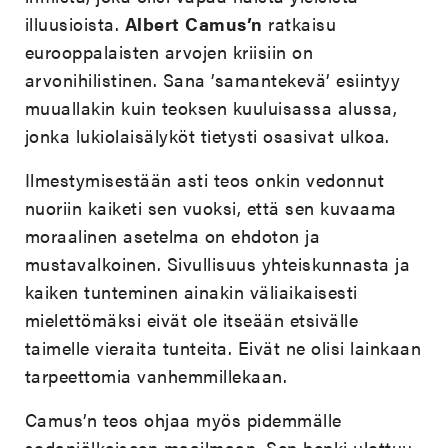
illuusioista.
Albert
Camus’n
ratkaisu
eurooppalaisten arvojen kriisiin on
arvonihilistinen. Sana ’samantekevä’ esiintyy
muuallakin kuin teoksen kuuluisassa alussa,
jonka lukiolaisälyköt tietysti osasivat ulkoa.
Ilmestymisestään asti teos onkin vedonnut
nuoriin kaiketi sen vuoksi, että sen kuvaama
moraalinen asetelma on ehdoton ja
mustavalkoinen. Sivullisuus yhteiskunnasta ja
kaiken tunteminen ainakin väliaikaisesti
mielettömäksi eivät ole itseään etsivälle
taimelle vieraita tunteita. Eivät ne olisi lainkaan
tarpeettomia vanhemmillekaan.
Camus’n teos ohjaa myös pidemmälle
sodanjälkeiseen maailmaan. Sen henki ulottuu