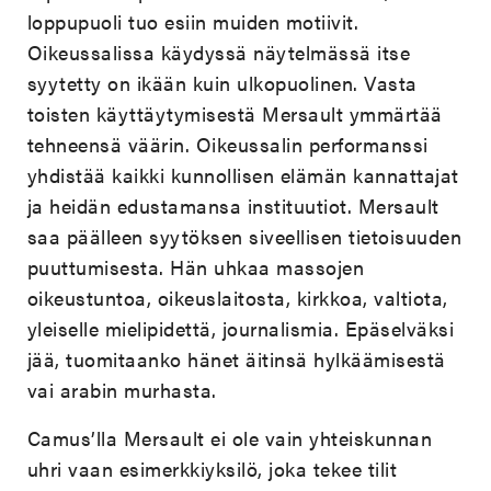
loppupuoli tuo esiin muiden motiivit.
Oikeussalissa käydyssä näytelmässä itse
syytetty on ikään kuin ulkopuolinen. Vasta
toisten käyttäytymisestä Mersault ymmärtää
tehneensä väärin. Oikeussalin performanssi
yhdistää kaikki kunnollisen elämän kannattajat
ja heidän edustamansa instituutiot. Mersault
saa päälleen syytöksen siveellisen tietoisuuden
puuttumisesta. Hän uhkaa massojen
oikeustuntoa, oikeuslaitosta, kirkkoa, valtiota,
yleiselle mielipidettä, journalismia. Epäselväksi
jää, tuomitaanko hänet äitinsä hylkäämisestä
vai arabin murhasta.
Camus’lla Mersault ei ole vain yhteiskunnan
uhri vaan esimerkkiyksilö, joka tekee tilit