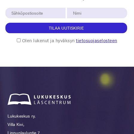
TILAA UUTISKIRJE
Olen lukenut ja hyväksyn
tietosuojaselosteen
Lukukeskus ry.
Villa Kivi,
Linnunlauluntie 7