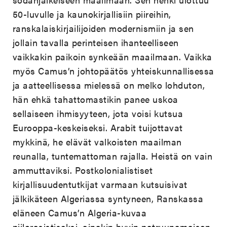
50-luvulle ja kaunokirjallisiin piireihin,
ranskalaiskirjailijoiden modernismiin ja sen
jollain tavalla perinteisen ihanteelliseen
vaikkakin paikoin synkeään maailmaan. Vaikka
myös Camus’n johtopäätös yhteiskunnallisessa
ja aatteellisessa mielessä on melko lohduton,
hän ehkä tahattomastikin panee uskoa
sellaiseen ihmisyyteen, jota voisi kutsua
Eurooppa-keskeiseksi. Arabit tuijottavat
mykkinä, he elävät valkoisten maailman
reunalla, tuntemattoman rajalla. Heistä on vain
ammuttaviksi. Postkolonialistiset
kirjallisuudentutkijat varmaan kutsuisivat
jälkikäteen Algeriassa syntyneen, Ranskassa
eläneen Camus’n Algeria-kuvaa
piilorasistiseksi, ainakin hyvin patruunamaisen