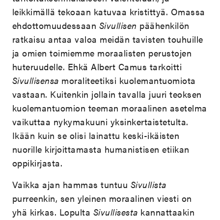
leikkimällä tekoaan katuvaa kristittyä. Omassa
ehdottomuudessaan
Sivullisen
päähenkilön
ratkaisu antaa valoa meidän tavisten touhuille
ja omien toimiemme moraalisten perustojen
huteruudelle. Ehkä Albert Camus tarkoitti
Sivullisensa
moraliteetiksi kuolemantuomiota
vastaan. Kuitenkin jollain tavalla juuri teoksen
kuolemantuomion teeman moraalinen asetelma
vaikuttaa nykymakuuni yksinkertaistetulta.
Ikään kuin se olisi lainattu keski-ikäisten
nuorille kirjoittamasta humanistisen etiikan
oppikirjasta.
Vaikka ajan hammas tuntuu
Sivullista
purreenkin, sen yleinen moraalinen viesti on
yhä kirkas. Lopulta
Sivullisesta
kannattaakin