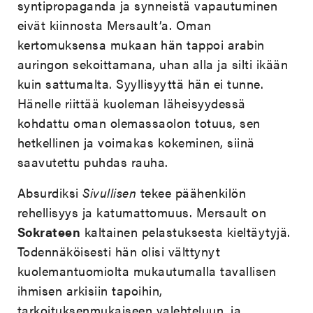
syntipropaganda ja synneistä vapautuminen
eivät kiinnosta Mersault’a. Oman
kertomuksensa mukaan hän tappoi arabin
auringon sekoittamana, uhan alla ja silti ikään
kuin sattumalta. Syyllisyyttä hän ei tunne.
Hänelle riittää kuoleman läheisyydessä
kohdattu oman olemassaolon totuus, sen
hetkellinen ja voimakas kokeminen, siinä
saavutettu puhdas rauha.
Absurdiksi
Sivullisen
tekee päähenkilön
rehellisyys ja katumattomuus. Mersault on
Sokrateen
kaltainen pelastuksesta kieltäytyjä.
Todennäköisesti hän olisi välttynyt
kuolemantuomiolta mukautumalla tavallisen
ihmisen arkisiin tapoihin,
tarkoituksenmukaiseen valehteluun, ja