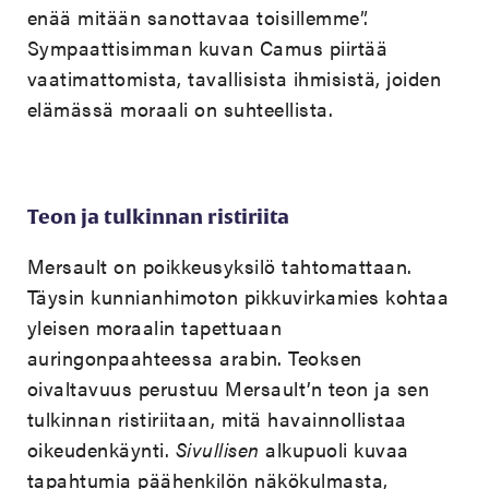
enää mitään sanottavaa toisillemme”.
Sympaattisimman kuvan Camus piirtää
vaatimattomista, tavallisista ihmisistä, joiden
elämässä moraali on suhteellista.
Teon ja tulkinnan ristiriita
Mersault on poikkeusyksilö tahtomattaan.
Täysin kunnianhimoton pikkuvirkamies kohtaa
yleisen moraalin tapettuaan
auringonpaahteessa arabin. Teoksen
oivaltavuus perustuu Mersault’n teon ja sen
tulkinnan ristiriitaan, mitä havainnollistaa
oikeudenkäynti.
Sivullisen
alkupuoli kuvaa
tapahtumia päähenkilön näkökulmasta,