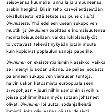
seisovansa kuumalla rannalla ja ampuneensa
arabin hengiltä. Biisin teho kasvoi entisestään
oivalluksesta, että teksteissä puhe oli
siitä
,
Sivullisesta
. Yhä edelleen usean sukupolven
muotikirja
Sivullinen
osoittaa erinomaisuutensa
monitahoisuudellaan, vaikka lukiolaisälyköt
toivottavasti tekevät nykyään jotain muuta
kuin kopioivat poplaulun sanoja paperille.
Sivullinen
on eksistentialismin klassikko, vaikka
se ilmestyi jo sodan aikana. Se peilasi sodasta
palanneen sukupolven vierauden tuntoja,
naivin uskon katoamista eurooppalaiseen
arvopohjaan – juuri niihin samoihin arvoihin,
joissa pohjimmiltaan myös sotaan johtaneet
olivat.
Sivullinen
loi uutta, sodanjälkeistä
ihmistä, joka olisi vapaa näistä yleisistä