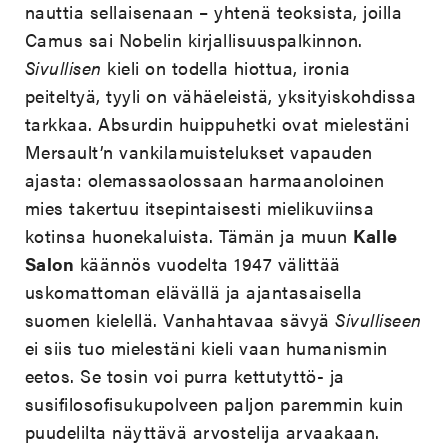
nauttia sellaisenaan – yhtenä teoksista, joilla
Camus sai Nobelin kirjallisuuspalkinnon.
Sivullisen
kieli on todella hiottua, ironia
peiteltyä, tyyli on vähäeleistä, yksityiskohdissa
tarkkaa. Absurdin huippuhetki ovat mielestäni
Mersault’n vankilamuistelukset vapauden
ajasta: olemassaolossaan harmaanoloinen
mies takertuu itsepintaisesti mielikuviinsa
kotinsa huonekaluista. Tämän ja muun
Kalle
Salon
käännös vuodelta 1947 välittää
uskomattoman elävällä ja ajantasaisella
suomen kielellä. Vanhahtavaa sävyä
Sivulliseen
ei siis tuo mielestäni kieli vaan humanismin
eetos. Se tosin voi purra kettutyttö- ja
susifilosofisukupolveen paljon paremmin kuin
puudelilta näyttävä arvostelija arvaakaan.