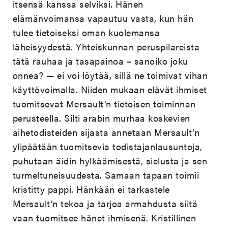
itsensä kanssa selviksi. Hänen
elämänvoimansa vapautuu vasta, kun hän
tulee tietoiseksi oman kuolemansa
läheisyydestä. Yhteiskunnan peruspilareista
tätä rauhaa ja tasapainoa – sanoiko joku
onnea? — ei voi löytää, sillä ne toimivat vihan
käyttövoimalla. Niiden mukaan elävät ihmiset
tuomitsevat Mersault’n tietoisen toiminnan
perusteella. Silti arabin murhaa koskevien
aihetodisteiden sijasta annetaan Mersault’n
ylipäätään tuomitsevia todistajanlausuntoja,
puhutaan äidin hylkäämisestä, sielusta ja sen
turmeltuneisuudesta. Samaan tapaan toimii
kristitty pappi. Hänkään ei tarkastele
Mersault’n tekoa ja tarjoa armahdusta siitä
vaan tuomitsee hänet ihmisenä. Kristillinen