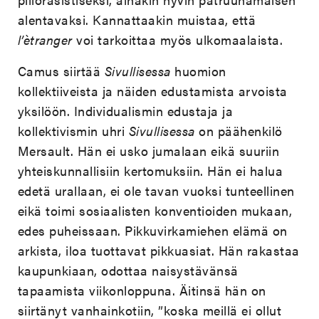
alentavaksi. Kannattaakin muistaa, että
l’ètranger
voi tarkoittaa myös ulkomaalaista.
Camus siirtää
Sivullisessa
huomion
kollektiiveista ja näiden edustamista arvoista
yksilöön. Individualismin edustaja ja
kollektivismin uhri
Sivullisessa
on päähenkilö
Mersault. Hän ei usko jumalaan eikä suuriin
yhteiskunnallisiin kertomuksiin. Hän ei halua
edetä urallaan, ei ole tavan vuoksi tunteellinen
eikä toimi sosiaalisten konventioiden mukaan,
edes puheissaan. Pikkuvirkamiehen elämä on
arkista, iloa tuottavat pikkuasiat. Hän rakastaa
kaupunkiaan, odottaa naisystävänsä
tapaamista viikonloppuna. Äitinsä hän on
siirtänyt vanhainkotiin, ”koska meillä ei ollut