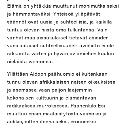
Elämä on yhtäkkiä muuttunut monimutkaiseksi
ja hämmentäväksi. Yhteisöä ylläpitävät
säännöt ovat uusia ja suhteellisia, ja kaikilla
tuntuu olevan niistä oma tulkintansa. Vain
vanhat maalaissukulaiset tietävät asioiden
vuosisataiset suhteellisuudet: avioliitto ei ole
rakkautta varten ja hyvän aviomiehen kuuluu
nielaista vaimonsa.
Yllättäen Aidoon päähuomio ei kuitenkaan
tunnu olevan afrikkalaisen naisen oikeuksissa
ja asemassa vaan paljon laajemmin
kokonaisen kulttuurin ja elämäntavan
radikaalissa murroksessa. Päähenkilö Esi
muuttuu ensin maalaistytöstä vaimoksi ja
äidiksi, sitten itsenäiseksi, eronneeksi