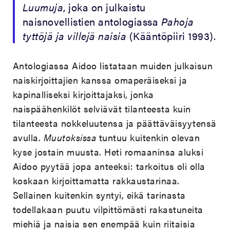
Luumuja
, joka on julkaistu
naisnovellistien antologiassa
Pahoja
tyttöjä ja villejä naisia
(Kääntöpiiri 1993).
Antologiassa Aidoo listataan muiden julkaisun
naiskirjoittajien kanssa omaperäiseksi ja
kapinalliseksi kirjoittajaksi, jonka
naispäähenkilöt selviävät tilanteesta kuin
tilanteesta nokkeluutensa ja päättäväisyytensä
avulla.
Muutoksissa
tuntuu kuitenkin olevan
kyse jostain muusta. Heti romaaninsa aluksi
Aidoo pyytää jopa anteeksi: tarkoitus oli olla
koskaan kirjoittamatta rakkaustarinaa.
Sellainen kuitenkin syntyi, eikä tarinasta
todellakaan puutu vilpittömästi rakastuneita
miehiä ja naisia sen enempää kuin riitaisia