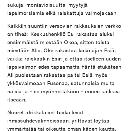
sukuja, moniavioisuutta, myytyjä
lapsimorsiamia eikä raiskattuja vaimojakaan.
Kaikkiin suuntiin versovien rakkauksien verkko
on tiheä: Keskushenkilö Esi rakastaa aluksi
ensimmäistä miestään Okoa, sitten toista
miestään Alia. Oko rakastaa koko ajan Esiä,
vaikka raiskaakin Esin ja ottaa itselleen uuden
lapsivaimon edes tapaamatta häntä etukäteen.
Ali puolestaan rakastaa paitsi Esiä myös
ykkösvaimoaan Fusenaa, satunnaisia muita
naisia ja – se myönnettäköön – ennen kaikkea
itseään.
Nuoret afrikkalaiset tuskailevat
ihmissuhdevalinnoissaan, yrittävät löytää
ymmärtäjää tai oikeutta oman käden kautta.