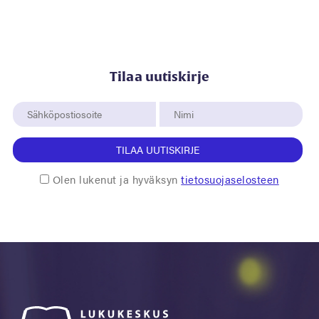
Tilaa uutiskirje
TILAA UUTISKIRJE
Olen lukenut ja hyväksyn
tietosuojaselosteen