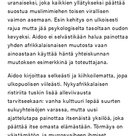
uranaiseksi, joka kaikkien yllätykseksi päättää
suostua muslimimiehen toisen virallisen
vaimon asemaan. Esin kehitys on ulkoisesti
rajua mutta jää psykologiselta tasoltaan oudon
kevyeksi. Aidoo ei selvästikään halua painottaa
yhden afrikkalaisnaisen muutosta vaan
ainoastaan käyttää häntä yhteiskunnan
muutoksen esimerkkinä ja toteuttajana.
Aidoo kirjoittaa selkeästi ja kiihkoilematta, jopa
ulkopuolisen viileästi. Nykyafrikkalaisen
ristiriita tuskin lisää alleviivausta
tarvitseekaan: vanha kulttuuri lepää suurten
sukuyhteisöjen varassa, mutta uusi
ajattelutapa painottaa itsenäistä yksilöä, joka
päättää itse omasta elämästään. Törmäys on
väistämätön, ja murrosvaiheen ihmiset