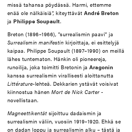
missä tahansa pöydässä. Harmi, ettemme
enää ole nälkäisiä”, kiteyttävät
André Breton
ja
Philippe Soupault
.
Breton (1896–1966), ”surrealismin paavi” ja
Surrealismin manifestin
kirjoittaja, ei esittelyjä
kaipaa. Philippe Soupault (1897–1990) on meillä
lähes tuntematon. Hänkin oli pioneereja,
runoilija, joka toimitti Bretonin ja
Aragonin
kanssa surrealismin virallisesti aloittanutta
Littérature
-lehteä. Dekkarien ystävät voisivat
kiinnostua hänen
Mort de Nick Carter
-
novellistaan.
Magneettikentät
sijoittuu dadaismin ja
surrealismin väliin, vuosiin 1919–1920. Ehkä se
on dadan loppu ja surrealismin alku – tästä ja