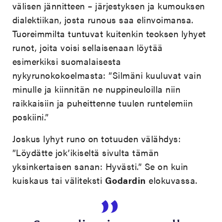
välisen jännitteen – järjestyksen ja kumouksen
dialektiikan, josta runous saa elinvoimansa.
Tuoreimmilta tuntuvat kuitenkin teoksen lyhyet
runot, joita voisi sellaisenaan löytää
esimerkiksi suomalaisesta
nykyrunokokoelmasta: ”Silmäni kuuluvat vain
minulle ja kiinnitän ne nuppineuloilla niin
raikkaisiin ja puheittenne tuulen runtelemiin
poskiini.”
Joskus lyhyt runo on totuuden välähdys:
”Löydätte jok’ikiseltä sivulta tämän
yksinkertaisen sanan: Hyvästi.” Se on kuin
kuiskaus tai väliteksti
Godardin
elokuvassa.