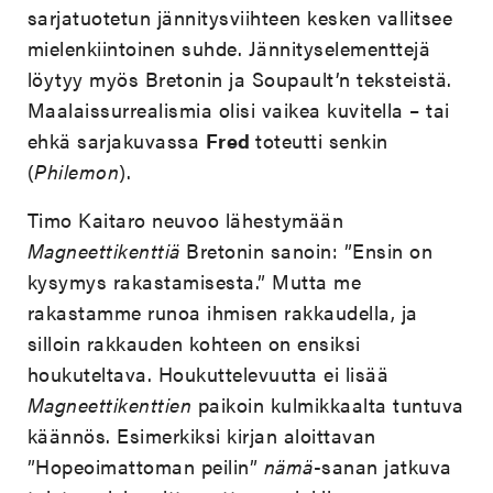
sarjatuotetun jännitysviihteen kesken vallitsee
mielenkiintoinen suhde. Jännityselementtejä
löytyy myös Bretonin ja Soupault’n teksteistä.
Maalaissurrealismia olisi vaikea kuvitella – tai
ehkä sarjakuvassa
Fred
toteutti senkin
(
Philemon
).
Timo Kaitaro neuvoo lähestymään
Magneettikenttiä
Bretonin sanoin: ”Ensin on
kysymys rakastamisesta.” Mutta me
rakastamme runoa ihmisen rakkaudella, ja
silloin rakkauden kohteen on ensiksi
houkuteltava. Houkuttelevuutta ei lisää
Magneettikenttien
paikoin kulmikkaalta tuntuva
käännös. Esimerkiksi kirjan aloittavan
”Hopeoimattoman peilin”
nämä
-sanan jatkuva