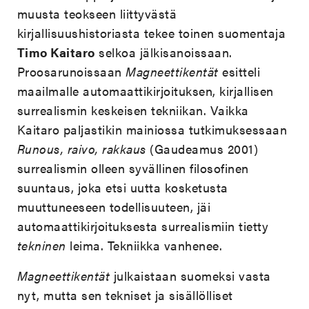
muusta teokseen liittyvästä
kirjallisuushistoriasta tekee toinen suomentaja
Timo Kaitaro
selkoa jälkisanoissaan.
Proosarunoissaan
Magneettikentät
esitteli
maailmalle automaattikirjoituksen, kirjallisen
surrealismin keskeisen tekniikan. Vaikka
Kaitaro paljastikin mainiossa tutkimuksessaan
Runous, raivo, rakkaus
(Gaudeamus 2001)
surrealismin olleen syvällinen filosofinen
suuntaus, joka etsi uutta kosketusta
muuttuneeseen todellisuuteen, jäi
automaattikirjoituksesta surrealismiin tietty
tekninen
leima. Tekniikka vanhenee.
Magneettikentät
julkaistaan suomeksi vasta
nyt, mutta sen tekniset ja sisällölliset