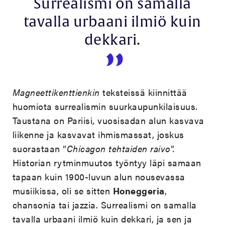
Surrealismi on samalla
tavalla urbaani ilmiö kuin
dekkari.
Magneettikenttienkin
teksteissä kiinnittää
huomiota surrealismin suurkaupunkilaisuus.
Taustana on Pariisi, vuosisadan alun kasvava
liikenne ja kasvavat ihmismassat, joskus
suorastaan ”
Chicagon tehtaiden raivo
”.
Historian rytminmuutos työntyy läpi samaan
tapaan kuin 1900-luvun alun nousevassa
musiikissa, oli se sitten
Honeggeria
,
chansonia tai jazzia. Surrealismi on samalla
tavalla urbaani ilmiö kuin dekkari, ja sen ja