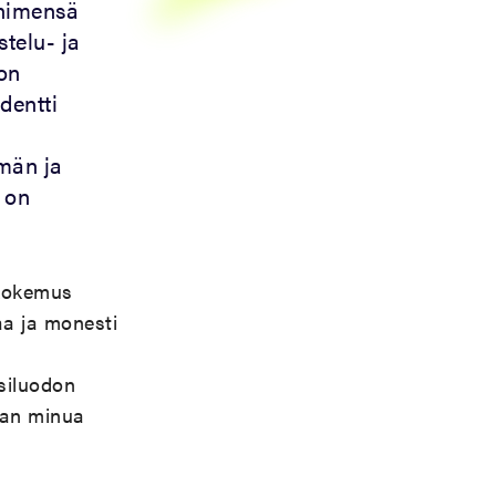
 nimensä
stelu- ja
 on
dentti
män ja
 on
 kokemus
aa ja monesti
siluodon
kaan minua