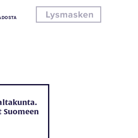
MADOSTA
valtakunta.
et Suomeen