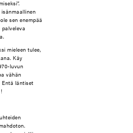
iseksi”.
n isänmaallinen
i ole sen enempää
 palveleva
a.
si mieleen tulee,
kana. Käy
1970-luvun
noa vähän
Entä läntiset
!
suhteiden
 mahdoton.