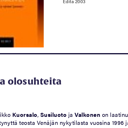
Edita 2003
ja olosuhteita
mikko
Kuorsalo
,
Susiluoto
ja
Valkonen
on laatinu
ynyttä teosta Venäjän nykytilasta vuosina 1996 j