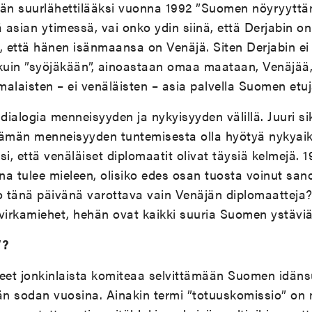
ään suurlähettilääksi vuonna 1992 ”Suomen nöyryyttäm
asian ytimessä, vai onko ydin siinä, että Derjabin o
n, että hänen isänmaansa on Venäjä. Siten Derjabin e
uin ”syöjäkään”, ainoastaan omaa maataan, Venäjää,
alaisten – ei venäläisten – asia palvella Suomen etuj
dialogia menneisyyden ja nykyisyyden välillä. Juuri sik
ittämän menneisyyden tuntemisesta olla hyötyä nykyai
si, että venäläiset diplomaatit olivat täysiä kelmejä. 
na tulee mieleen, olisiko edes osan tuosta voinut sa
 tänä päivänä varottava vain Venäjän diplomaatteja? 
virkamiehet, hehän ovat kaikki suuria Suomen ystäviä
”?
neet jonkinlaista komiteaa selvittämään Suomen idän
män sodan vuosina. Ainakin termi ”totuuskomissio” on