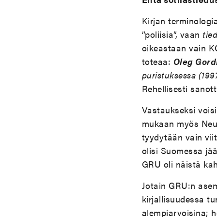
Kirjan terminologi
”poliisia”, vaan
tie
oikeastaan vain KG
toteaa:
Oleg Gord
puristuksessa (199
Rehellisesti sanott
Vastaukseksi voisi
mukaan myös Neuvo
tyydytään vain vii
olisi Suomessa jää
GRU oli näistä kah
Jotain GRU:n asem
kirjallisuudessa t
alempiarvoisina; h