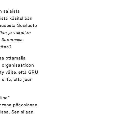
n salaista
ista käsitellään
suudesta Susiluoto
llan ja vakoilun
ta Suomessa
.
ittaa?
maa ottamalla
 organisaatioon
ty väite, että GRU
iitä, että juuri
lina”
omessa pääasiassa
issa. Sen sijaan