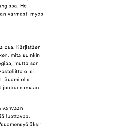
singissä. He
aivan varmasti myös
a osa. Kärjistäen
ken, mitä suinkin
logiaa, mutta sen
ostoliitto olisi
li Suomi olisi
nut joutua samaan
in vahvaan
ää luettavaa.
”suomensyöjäksi”