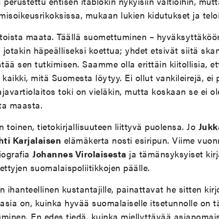
a perustettu entisen itäblokin nykyisiin valtioihin, mut
hmisoikeusrikoksissa, mukaan lukien kidutukset ja telo
toista maata. Täällä suomettuminen – hyväksyttäköö
 jotakin häpeälliseksi koettua; yhdet etsivät siitä skan
tää sen tutkimisen. Saamme olla erittäin kiitollisia, et
kaikki, mitä Suomesta löytyy. Ei ollut vankileirejä, ei po
ajavartiolaitos toki on vieläkin, mutta koskaan se ei ol
ta maasta.
n toinen, tietokirjallisuuteen liittyvä puolensa. Jo
Jukk
hti Karjalaisen
elämäkerta nosti esiripun. Viime vuon
iografia
Johannes Virolaisesta
ja tämänsyksyiset kirj
ettyjen suomalaispoliitikkojen päälle.
 ihanteellinen kustantajille, painattavat he sitten kirjo
i asia on, kuinka hyvää suomalaiselle itsetunnolle on 
uminen. En edes tiedä, kuinka miellyttävää asianomai