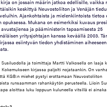
kirja on jossain määrin jatkoa edellisille, vaikka
täisikin keskittyä Neuvostoliiton ja Venäjän tiedu
veluihin. Ajankohtaista ja mielenkiintoista tietoa
 opuksessa. Mukana on esimerkiksi kuvaus presi
 avustajiensa ja pääministerin tapaamisesta 25
näläisen yritysjohtajan kanssa keväällä 2003. Tä
jassa esiintyvän tiedon yhdistäminen aiheeseen
ata.
 Susiluodolla ja toimittaja Martti Valkosella on laaja
 Kokemukseen kirjassa paljolti nojataankin. On vanh
 että KGB:n miehet pystyi erottamaan Neuvostoliiton
teista runsaamman rahankäytön perusteella. Liioin Su
 tapa aloittaa luku loppuun kuluneella vitsillä ei aina
stelu?