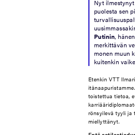
Nyt ilmestynyt 
puolesta sen pi
turvallisuuspal
uusimmassakin
Putinin
, hänen
merkittävän ve
monen muun kir
kuitenkin vaike
Etenkin VTT Ilmari
itänaapuristamme.
toistettua tietoa,
karriääridiplomaa
rönsyilevä tyyli ja
miellyttänyt.
Entä sotilastiedu