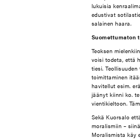
lukuisia kenraalim
edustivat sotilast
salainen haara.
Suomettumaton t
Teoksen mielenkiin
voisi todeta, että
tiesi. Teollisuuden
toimittaminen itään 
havitellut esim. er
jäänyt kiinni ko. 
vientikieltoon. Täm
Sekä Kuorsalo että
moralismiin – siin
Moralismista käy 