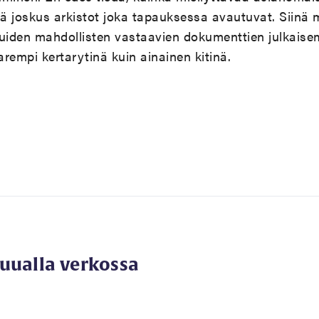
että joskus arkistot joka tapauksessa avautuvat. Siinä 
 muiden mahdollisten vastaavien dokumenttien julkaisem
arempi kertarytinä kuin ainainen kitinä.
muualla verkossa