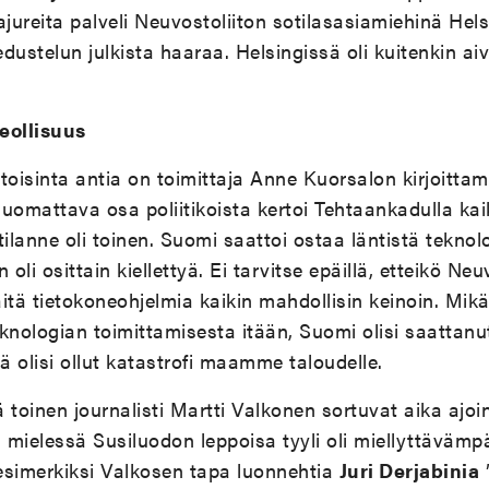
ajureita palveli Neuvostoliiton sotilasasiamiehinä Hel
iedustelun julkista haaraa. Helsingissä oli kuitenkin 
eollisuus
toisinta antia on toimittaja Anne Kuorsalon kirjoittam
 huomattava osa poliitikoista kertoi Tehtaankadulla kai
 tilanne oli toinen. Suomi saattoi ostaa läntistä tekno
oli osittain kiellettyä. Ei tarvitse epäillä, etteikö Neuv
äitä tietokoneohjelmia kaikin mahdollisin keinoin. Mikä
teknologian toimittamisesta itään, Suomi olisi saatta
ä olisi ollut katastrofi maamme taloudelle.
 toinen journalisti Martti Valkonen sortuvat aika ajo
ä mielessä Susiluodon leppoisa tyyli oli miellyttävämp
esimerkiksi Valkosen tapa luonnehtia
Juri Derjabinia