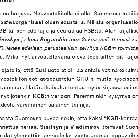
a on horjuva. Neuvostoliitolla ei ollut Suomessa mitää
dustelu
organisaatioiden edustajia. Näistä organisaatio
B:tä, sen edeltäjiä ja seuraajaa FSB:tä. Alan kirjalli
ievskyn
ja
Inna Rogatchin
teos Sokea peili. Ihmisiä va
7) lienee edelleen perusteellisin selvitys KGB:n toimis
u. Miksi nyt arvosteltavana oleva teos sitten piti kirjo
 ajatella, että Susiluoto et al. laajentaisivat näkökul
stoliiton sotilastiedustelun GRU:n, mutta kyseiseen
ttaamaan. Hätäratkaisulta tuntuu myös kirjassa esitet
nyt jotenkin KGB:n varjoon. Paremminkin kysymys on s
desta varsinainen salainen toimija.
asta Suomessa kuvaa sekin, että kaksi ”KGB-kenraa
unnettua herraa,
Sinitsyn
ja
Vladimirov
, toimivat Su
eidät ylennettiin kenraaleiksi vasta uransa loppuvaihe