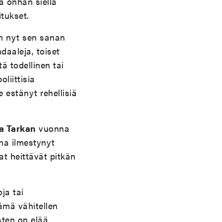
ta onhan siellä
itukset.
n nyt sen sanan
daaleja, toiset
tä todellinen tai
liittisia
e estänyt rehellisiä
a Tarkan
vuonna
na ilmestynyt
at heittävät pitkän
ja tai
tämä vähitellen
sten on elää