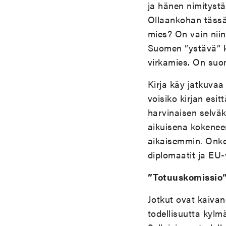
ja hänen nimityst
Ollaankohan tässä 
mies? On vain nii
Suomen ”ystävä” k
virkamies. On suom
Kirja käy jatkuvaa 
voisiko kirjan es
harvinaisen selväk
aikuisena kokenee
aikaisemmin. Onko
diplomaatit ja EU-
”Totuuskomissio
Jotkut ovat kaiva
todellisuutta kyl