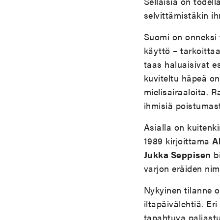
Sellaisia on todell
selvittämistäkin i
Suomi on onneksi 
käyttö – tarkoittaa
taas haluaisivat es
kuviteltu häpeä on 
mielisairaaloita. R
ihmisiä poistumas
Asialla on kuitenki
1989 kirjoittama
A
Jukka Seppisen
b
varjon eräiden nim
Nykyinen tilanne on
iltapäivälehtiä. Er
tapahtuva paljast