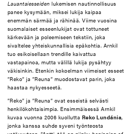
Lauantaiesseiden
lukemisen nautinnollisuus
panee kysymään, miksei lukija kaipaa
enemmän särmää ja rähinää. Viime vuosina
suomalaiset esseenlukijat ovat tottuneet
kärkevään ja poleemiseen tekstiin, joka
sivaltelee yhteiskunnallisia epäkohtia. Arnkil
tuo esikoisellaan trendille kaivattua
vastapainoa, mutta välillä lukija pysähtyy
väkisinkin. Etenkin kokoelman viimeiset esseet
”Reko” ja ”Reuna” muodostavat parin, joka
haastaa nykyesseetä.
”Reko” ja ”Reuna” ovat esseistä selvästi
henkilökohtaisimpia. Ensimmäisessä Arnkil
kuvaa vuonna 2006 kuollutta
Reko Lundánia
,
jonka kanssa suhde syveni työnteosta
ystävyyteen. ”Antti, tää on niinku
beginning of