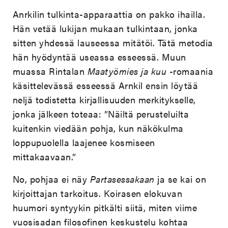
Anrkilin tulkinta-apparaattia on pakko ihailla.
Hän vetää lukijan mukaan tulkintaan, jonka
sitten yhdessä lauseessa mitätöi. Tätä metodia
hän hyödyntää useassa esseessä. Muun
muassa Rintalan
Maatyömies ja kuu
-romaania
käsittelevässä esseessä Arnkil ensin löytää
neljä todistetta kirjallisuuden merkitykselle,
jonka jälkeen toteaa: ”Näiltä perusteluilta
kuitenkin viedään pohja, kun näkökulma
loppupuolella laajenee kosmiseen
mittakaavaan.”
No, pohjaa ei näy
Partasessakaan
ja se kai on
kirjoittajan tarkoitus. Koirasen elokuvan
huumori syntyykin pitkälti siitä, miten viime
vuosisadan filosofinen keskustelu kohtaa