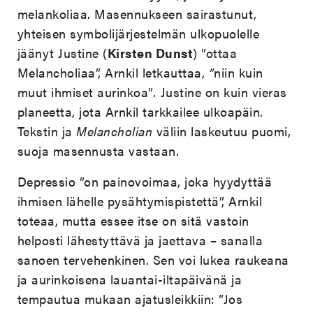
melankoliaa. Masennukseen sairastunut,
yhteisen symbolijärjestelmän ulkopuolelle
jäänyt Justine (
Kirsten Dunst
) ”ottaa
Melancholiaa”, Arnkil letkauttaa,
”
niin kuin
muut ihmiset aurinkoa”
.
Justine on kuin vieras
planeetta, jota Arnkil tarkkailee ulkoapäin.
Tekstin ja
Melancholian
väliin laskeutuu puomi,
suoja masennusta vastaan.
Depressio ”on painovoimaa, joka hyydyttää
ihmisen lähelle pysähtymispistettä”, Arnkil
toteaa, mutta essee itse on sitä vastoin
helposti lähestyttävä ja jaettava – sanalla
sanoen tervehenkinen. Sen voi lukea raukeana
ja aurinkoisena lauantai-iltapäivänä ja
tempautua mukaan ajatusleikkiin: ”Jos