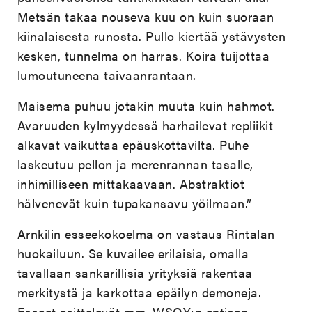
Metsän takaa nouseva kuu on kuin suoraan
kiinalaisesta runosta. Pullo kiertää ystävysten
kesken, tunnelma on harras. Koira tuijottaa
lumoutuneena taivaanrantaan.
Maisema puhuu jotakin muuta kuin hahmot.
Avaruuden kylmyydessä harhailevat repliikit
alkavat vaikuttaa epäuskottavilta. Puhe
laskeutuu pellon ja merenrannan tasalle,
inhimilliseen mittakaavaan. Abstraktiot
hälvenevät kuin tupakansavu yöilmaan.”
Arnkilin esseekokoelma on vastaus Rintalan
huokailuun. Se kuvailee erilaisia, omalla
tavallaan sankarillisia yrityksiä rakentaa
merkitystä ja karkottaa epäilyn demoneja.
Esseet esittelevät mm. WSOY:n entisen