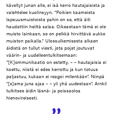
kävellyt junan alle, ei isä kerro hautajaisista ja
valehtelee kuolinsyyn.
”
Poikien kaameista
lapsuusmuistoista pahin on se, että äiti
haudattiin heiltä salaa. Oikeastaan tämä ei ole
muisto lainkaan, se on pelkkä hirvittävä aukko
muiston paikalla.” Ulossulkemisesta alkaen
äidistä on tullut viesti, jota pojat joutuvat
väärin- ja uudelleentulkitsemaan:
”[K]ommunikaatio on estetty, – – hautajaisia ei
koettu, niistä ei edes kerrottu ja kun totuus
paljastuu, kukaan ei reagoi mitenkään”. Niinpä
”[s]ama juna ajaa – – yli yhä uudestaan”.
Arnkil
tulkitsee äidin läsnä- ja poissaoloa
hienovireisesti.