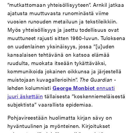
”mutkattomaan yhteisöllisyyteen”. Arnkil jatkaa
ajatusta muuttuvasta runominästä viime
vuosien runouden metailuun ja tekstileikkiin.
Myös yhteisöllisyys ja jaettu todellisuus ovat
muuttuneet rajusti sitten 1960-luvun. Tuloksena
on uudenlainen yksinäisyys, jossa ”[u]uden
kansalaisen tehtävänä on katsoa elämää
ruudulta, muokata itseään tykättäväksi,
kommunikoida jokainen oikkunsa ja järjestellä
muistojaan kuvagallerioihin”.
The Guardian
-
lehden kolumnisti
George Monbiot
ennusti
juuri äskettäin
tällaisesta ”koskenniemeläisestä
subjektista” vaarallista epidemiaa.
Pohjavireestään huolimatta kirjan sävy on
hyväntuulinen ja myönteinen. Kirjoitukset