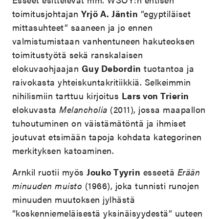
toimitusjohtajan
Yrjö A. Jäntin
”egyptiläiset
mittasuhteet” saaneen ja jo ennen
valmistumistaan vanhentuneen hakuteoksen
toimitustyötä sekä ranskalaisen
elokuvaohjaajan
Guy Debordin
tuotantoa ja
raivokasta yhteiskuntakritiikkiä. Selkeimmin
nihilismiin tarttuu kirjoitus
Lars von Trierin
elokuvasta
Melancholia
(2011), jossa maapallon
tuhoutuminen on väistämätöntä ja ihmiset
joutuvat etsimään tapoja kohdata kategorinen
merkityksen katoaminen.
Arnkil ruotii myös
Jouko Tyyrin
esseetä
Erään
minuuden muisto
(1966), joka tunnisti runojen
minuuden muutoksen jylhästä
”koskenniemeläisestä yksinäisyydestä” uuteen