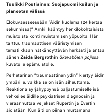
Tuulikki Poutiainen: Suojapuomi kuilun ja
planeetan välissä
Elokuvaesseessään ”Äidin kuolema (24 kertaa
sekunnissa)” Arnkil kääntyy henkilökohtaisista
muistoista kohti muistamisen yöpuolta. Hän
tarttuu traumaattisen vääristymisen
tematiikkaan hätkähdyttävän herkästi ja antaa
äänen
Zaida
Bergrothin
Skavabölen pojissa
kuvatulle epämuistolle.
Perhetarinan ”traumaattinen ydin” kiertyy äidin
ympärille, vaikka se on isän aiheuttama.
Reaktiona syrjähyppynsä paljastumiselle isä
vehkeilee äidille psykiatrisen diagnoosin ja
vieraannuttaa veljekset Rupertin ja Evertin
äidistään. Kun äiti on piinan murtamana