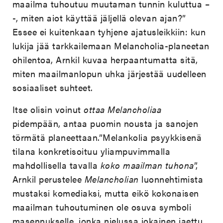
maailma tuhoutuu muutaman tunnin kuluttua –
-, miten aiot käyttää jäljellä olevan ajan?”
Essee ei kuitenkaan tyhjene ajatusleikkiin: kun
lukija jää tarkkailemaan Melancholia-planeetan
ohilentoa, Arnkil kuvaa herpaantumatta sitä,
miten maailmanlopun uhka järjestää uudelleen
sosiaaliset suhteet.
Itse olisin voinut
ottaa Melancholiaa
pidempään, antaa puomin nousta ja sanojen
törmätä planeettaan.”Melankolia psyykkisenä
tilana konkretisoituu yliampuvimmalla
mahdollisella tavalla
koko maailman tuhona
”,
Arnkil perustelee
Melancholian
luonnehtimista
mustaksi komediaksi, mutta eikö kokonaisen
maailman tuhoutuminen ole osuva symboli
masennukselle, jonka nielussa jokainen jaettu