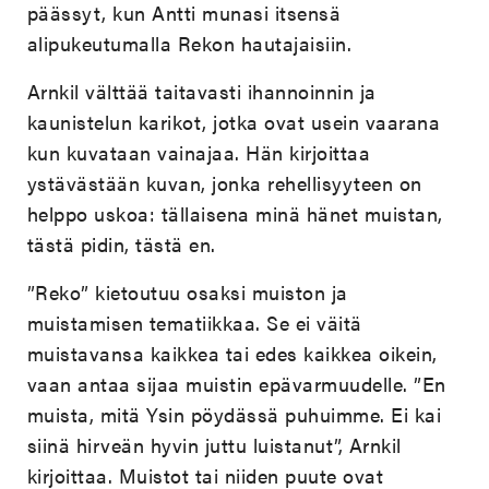
päässyt, kun Antti munasi itsensä
alipukeutumalla Rekon hautajaisiin.
Arnkil välttää taitavasti ihannoinnin ja
kaunistelun karikot, jotka ovat usein vaarana
kun kuvataan vainajaa. Hän kirjoittaa
ystävästään kuvan, jonka rehellisyyteen on
helppo uskoa: tällaisena minä hänet muistan,
tästä pidin, tästä en.
”Reko” kietoutuu osaksi muiston ja
muistamisen tematiikkaa. Se ei väitä
muistavansa kaikkea tai edes kaikkea oikein,
vaan antaa sijaa muistin epävarmuudelle. ”En
muista, mitä Ysin pöydässä puhuimme. Ei kai
siinä hirveän hyvin juttu luistanut”, Arnkil
kirjoittaa. Muistot tai niiden puute ovat