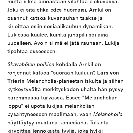
mutta silmä ainoastaan vilahtaa elokuvassa.
Joku ei sitä ehkä edes huomaisi. Arnkil on
osannut katsoa kuvanauhan taakse ja
kirjoittaa esiin sosiaalikauhun dynamiikan.
Lukiessa kuulee, kuinka junapilli soi aina
uudelleen. Avoin silmä ei jätä rauhaan. Lukija
tipahtaa esseeseen.
Skavabölen poikien
kohdalla Arnkil on
rohjennut katsoa ”suoraan kuiluun”.
Lars von
Trierin
Melancholia-planeetan iskulta ja siihen
kytkeytyvältä merkityskadon uhalta hän pysyy
paremmassa turvassa. Essee ”Melancholian
loppu” ei upota lukijaa melankolian
pysähtyneeseen maailmaan, vaan
Melancholia
näyttäytyy mustana komediana. Tulkinta
kirvoittaa lennokasta tyyliä, joka hylkii