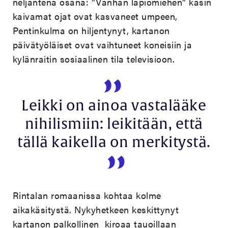
neljäntenä osana: ”Vanhan lapiomiehen” käsin
kaivamat ojat ovat kasvaneet umpeen,
Pentinkulma on hiljentynyt, kartanon
päivätyöläiset ovat vaihtuneet koneisiin ja
kylänraitin sosiaalinen tila televisioon.
Leikki on ainoa vastalääke
nihilismiin: leikitään, että
tällä kaikella on merkitystä.
Rintalan romaanissa kohtaa kolme
aikakäsitystä. Nykyhetkeen keskittynyt
kartanon palkollinen kiroaa tauoillaan