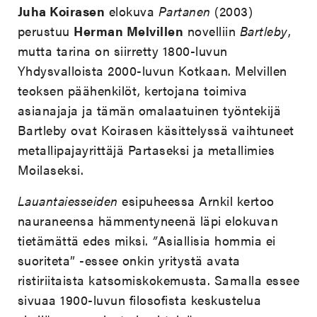
Juha Koirasen
elokuva
Partanen
(2003)
perustuu
Herman Melvillen
novelliin
Bartleby
,
mutta tarina on siirretty 1800-luvun
Yhdysvalloista 2000-luvun Kotkaan. Melvillen
teoksen päähenkilöt, kertojana toimiva
asianajaja ja tämän omalaatuinen työntekijä
Bartleby ovat Koirasen käsittelyssä vaihtuneet
metallipajayrittäjä Partaseksi ja metallimies
Moilaseksi.
Lauantaiesseiden
esipuheessa Arnkil kertoo
nauraneensa hämmentyneenä läpi elokuvan
tietämättä edes miksi.
”
Asiallisia hommia ei
suoriteta” -essee onkin yritystä avata
ristiriitaista katsomiskokemusta. Samalla essee
sivuaa 1900-luvun filosofista keskustelua