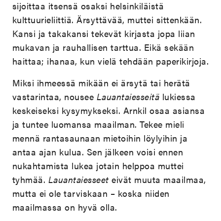
sijoittaa itsensä osaksi helsinkiläistä
kulttuurieliittiä. Ärsyttävää, muttei sittenkään.
Kansi ja takakansi tekevät kirjasta jopa liian
mukavan ja rauhallisen tarttua. Eikä sekään
haittaa; ihanaa, kun vielä tehdään paperikirjoja.
Miksi ihmeessä mikään ei ärsytä tai herätä
vastarintaa, nousee
Lauantaiesseitä
lukiessa
keskeiseksi kysymykseksi. Arnkil osaa asiansa
ja tuntee luomansa maailman. Tekee mieli
mennä rantasaunaan mietoihin löylyihin ja
antaa ajan kulua. Sen jälkeen voisi ennen
nukahtamista lukea jotain helppoa muttei
tyhmää.
Lauantaiesseet
eivät muuta maailmaa,
mutta ei ole tarviskaan – koska niiden
maailmassa on hyvä olla.