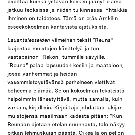
osoittaa kuinka ystävän kesken jäänyt elämä
jatkuu teoksissa ja niiden tulkinnassa. Yhtäkkiä
ihminen on taideteos. Tämä on eräs Arnkilin
esseekokoelman kantavista ajatuksista.
Lauantaiesseiden
viimeinen teksti ”Reuna”
laajentaa muistojen käsittelyä ja tuo
vastapainon ”Rekon” tummille sävyille.
”Reuna” palaa lapsuuden kesiin ja maataloon,
jossa vanhemmat ja heidän
vasemmistoystävänsä perheineen viettivät
boheemia elämää. Se on kokoelman teksteistä
helpoimmin lähestyttävä, mutta samalla, kuin
varkain, kirjallisin. Kirjoittaja johdattaa lukijan
muistojensa maailmaan kädestä pitäen: ”Kun
Reunaan ajetaan etelän suunnasta, talo näkyy
pitkän lehmuskujan päästä. Oikealla on pellon