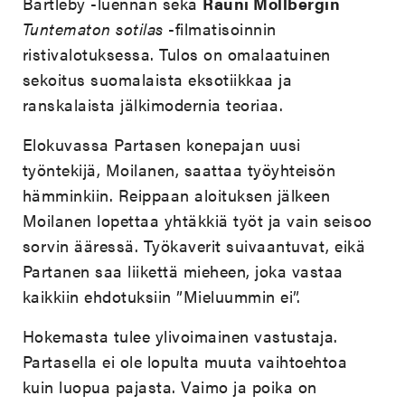
Bartleby
-luennan sekä
Rauni Mollbergin
Tuntematon sotilas
-filmatisoinnin
ristivalotuksessa. Tulos on omalaatuinen
sekoitus suomalaista eksotiikkaa ja
ranskalaista jälkimodernia teoriaa.
Elokuvassa Partasen konepajan uusi
työntekijä, Moilanen, saattaa työyhteisön
hämminkiin. Reippaan aloituksen jälkeen
Moilanen lopettaa yhtäkkiä työt ja vain seisoo
sorvin ääressä. Työkaverit suivaantuvat, eikä
Partanen saa liikettä mieheen, joka vastaa
kaikkiin ehdotuksiin ”Mieluummin ei”.
Hokemasta tulee ylivoimainen vastustaja.
Partasella ei ole lopulta muuta vaihtoehtoa
kuin luopua pajasta. Vaimo ja poika on