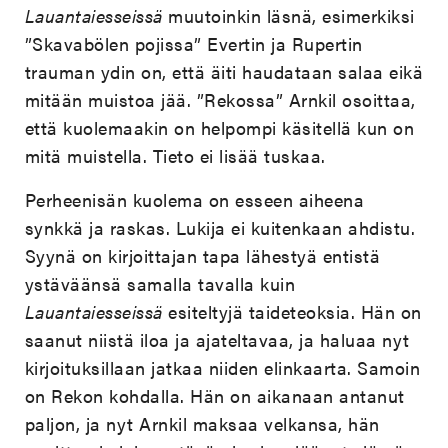
Lauantaiesseissä
muutoinkin läsnä, esimerkiksi
”Skavabölen pojissa” Evertin ja Rupertin
trauman ydin on, että äiti haudataan salaa eikä
mitään muistoa jää. ”Rekossa” Arnkil osoittaa,
että kuolemaakin on helpompi käsitellä kun on
mitä muistella. Tieto ei lisää tuskaa.
Perheenisän kuolema on esseen aiheena
synkkä ja raskas. Lukija ei kuitenkaan ahdistu.
Syynä on kirjoittajan tapa lähestyä entistä
ystäväänsä samalla tavalla kuin
Lauantaiesseissä
esiteltyjä taideteoksia. Hän on
saanut niistä iloa ja ajateltavaa, ja haluaa nyt
kirjoituksillaan jatkaa niiden elinkaarta. Samoin
on Rekon kohdalla. Hän on aikanaan antanut
paljon, ja nyt Arnkil maksaa velkansa, hän