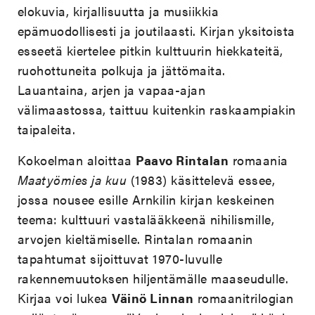
elokuvia, kirjallisuutta ja musiikkia
epämuodollisesti ja joutilaasti. Kirjan yksitoista
esseetä kiertelee pitkin kulttuurin hiekkateitä,
ruohottuneita polkuja ja jättömaita.
Lauantaina, arjen ja vapaa-ajan
välimaastossa, taittuu kuitenkin raskaampiakin
taipaleita.
Kokoelman aloittaa
Paavo Rintalan
romaania
Maatyömies ja kuu
(1983) käsittelevä essee,
jossa nousee esille Arnkilin kirjan keskeinen
teema: kulttuuri vastalääkkeenä nihilismille,
arvojen kieltämiselle. Rintalan romaanin
tapahtumat sijoittuvat 1970-luvulle
rakennemuutoksen hiljentämälle maaseudulle.
Kirjaa voi lukea
Väinö Linnan
romaanitrilogian