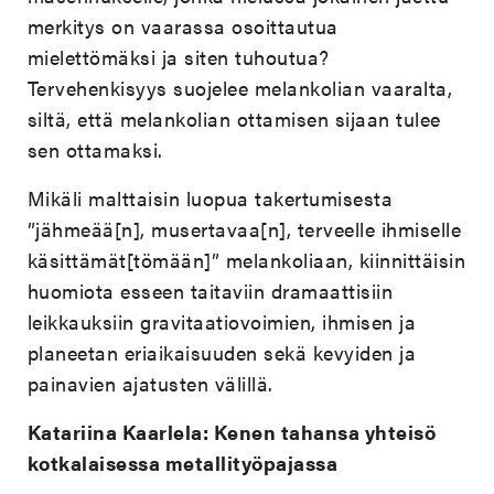
merkitys on vaarassa osoittautua
mielettömäksi ja siten tuhoutua?
Tervehenkisyys suojelee melankolian vaaralta,
siltä, että melankolian ottamisen sijaan tulee
sen ottamaksi.
Mikäli malttaisin luopua takertumisesta
”jähmeää[n], musertavaa[n], terveelle ihmiselle
käsittämät[tömään]”
melankoliaan, kiinnittäisin
huomiota esseen taitaviin dramaattisiin
leikkauksiin gravitaatiovoimien, ihmisen ja
planeetan eriaikaisuuden sekä kevyiden ja
painavien ajatusten välillä.
Katariina Kaarlela: Kenen tahansa yhteisö
kotkalaisessa metallityöpajassa