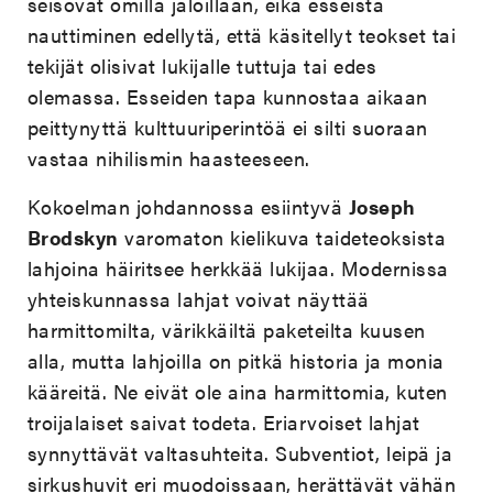
seisovat omilla jaloillaan, eikä esseistä
nauttiminen edellytä, että käsitellyt teokset tai
tekijät olisivat lukijalle tuttuja tai edes
olemassa. Esseiden tapa kunnostaa aikaan
peittynyttä kulttuuriperintöä ei silti suoraan
vastaa nihilismin haasteeseen.
Kokoelman johdannossa esiintyvä
Joseph
Brodskyn
varomaton kielikuva taideteoksista
lahjoina häiritsee herkkää lukijaa. Modernissa
yhteiskunnassa lahjat voivat näyttää
harmittomilta, värikkäiltä paketeilta kuusen
alla, mutta lahjoilla on pitkä historia ja monia
kääreitä. Ne eivät ole aina harmittomia, kuten
troijalaiset saivat todeta. Eriarvoiset lahjat
synnyttävät valtasuhteita. Subventiot, leipä ja
sirkushuvit eri muodoissaan, herättävät vähän