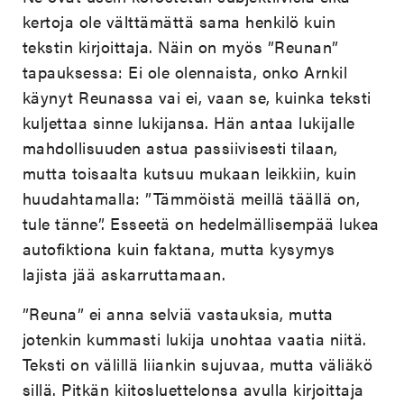
kertoja ole välttämättä sama henkilö kuin
tekstin kirjoittaja. Näin on myös ”Reunan”
tapauksessa: Ei ole olennaista, onko Arnkil
käynyt Reunassa vai ei, vaan se, kuinka teksti
kuljettaa sinne lukijansa. Hän antaa lukijalle
mahdollisuuden astua passiivisesti tilaan,
mutta toisaalta kutsuu mukaan leikkiin, kuin
huudahtamalla: ”Tämmöistä meillä täällä on,
tule tänne”. Esseetä on hedelmällisempää lukea
autofiktiona kuin faktana, mutta kysymys
lajista jää askarruttamaan.
”Reuna” ei anna selviä vastauksia, mutta
jotenkin kummasti lukija unohtaa vaatia niitä.
Teksti on välillä liiankin sujuvaa, mutta väliäkö
sillä. Pitkän kiitosluettelonsa avulla kirjoittaja