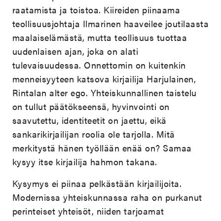
raatamista ja toistoa. Kiireiden piinaama
teollisuusjohtaja Ilmarinen haaveilee joutilaasta
maalaiselämästä, mutta teollisuus tuottaa
uudenlaisen ajan, joka on alati
tulevaisuudessa. Onnettomin on kuitenkin
menneisyyteen katsova kirjailija Harjulainen,
Rintalan alter ego. Yhteiskunnallinen taistelu
on tullut päätökseensä, hyvinvointi on
saavutettu, identiteetit on jaettu, eikä
sankarikirjailijan roolia ole tarjolla. Mitä
merkitystä hänen työllään enää on? Samaa
kysyy itse kirjailija hahmon takana.
Kysymys ei piinaa pelkästään kirjailijoita.
Modernissa yhteiskunnassa raha on purkanut
perinteiset yhteisöt, niiden tarjoamat