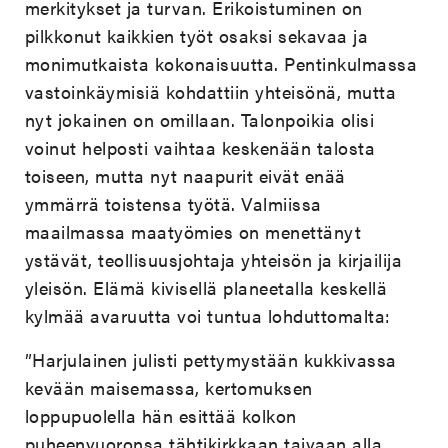
merkitykset ja turvan. Erikoistuminen on
pilkkonut kaikkien työt osaksi sekavaa ja
monimutkaista kokonaisuutta. Pentinkulmassa
vastoinkäymisiä kohdattiin yhteisönä, mutta
nyt jokainen on omillaan. Talonpoikia olisi
voinut helposti vaihtaa keskenään talosta
toiseen, mutta nyt naapurit eivät enää
ymmärrä toistensa työtä. Valmiissa
maailmassa maatyömies on menettänyt
ystävät, teollisuusjohtaja yhteisön ja kirjailija
yleisön. Elämä kivisellä planeetalla keskellä
kylmää avaruutta voi tuntua lohduttomalta:
”Harjulainen julisti pettymystään kukkivassa
kevään maisemassa, kertomuksen
loppupuolella hän esittää kolkon
puheenvuoronsa tähtikirkkaan taivaan alla.