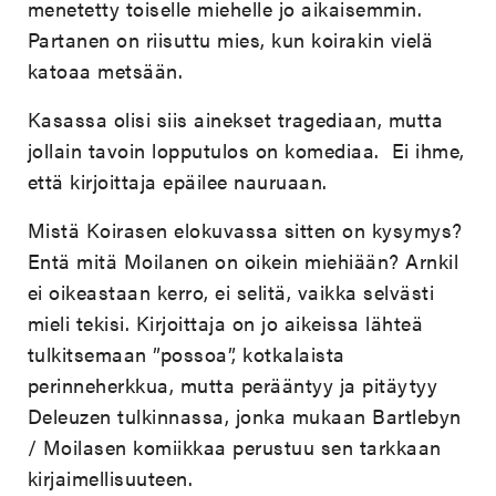
menetetty toiselle miehelle jo aikaisemmin.
Partanen on riisuttu mies, kun koirakin vielä
katoaa metsään.
Kasassa olisi siis ainekset tragediaan, mutta
jollain tavoin lopputulos on komediaa. Ei ihme,
että kirjoittaja epäilee nauruaan.
Mistä Koirasen elokuvassa sitten on kysymys?
Entä mitä Moilanen on oikein miehiään? Arnkil
ei oikeastaan kerro, ei selitä, vaikka selvästi
mieli tekisi. Kirjoittaja on jo aikeissa lähteä
tulkitsemaan ”possoa”, kotkalaista
perinneherkkua, mutta perääntyy ja pitäytyy
Deleuzen tulkinnassa, jonka mukaan Bartlebyn
/ Moilasen komiikkaa perustuu sen tarkkaan
kirjaimellisuuteen.