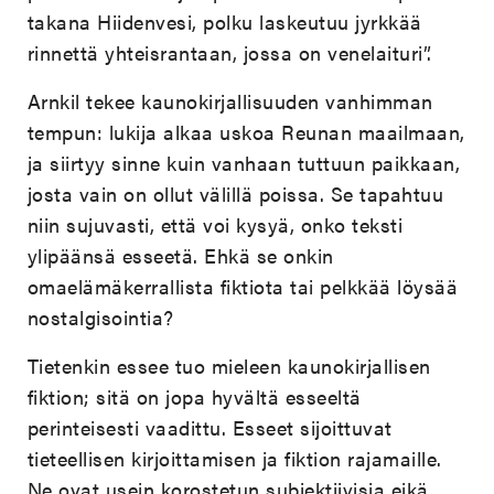
takana Hiidenvesi, polku laskeutuu jyrkkää
rinnettä yhteisrantaan, jossa on venelaituri”.
Arnkil tekee kaunokirjallisuuden vanhimman
tempun: lukija alkaa uskoa Reunan maailmaan,
ja siirtyy sinne kuin vanhaan tuttuun paikkaan,
josta vain on ollut välillä poissa. Se tapahtuu
niin sujuvasti, että voi kysyä, onko teksti
ylipäänsä esseetä. Ehkä se onkin
omaelämäkerrallista fiktiota tai pelkkää löysää
nostalgisointia?
Tietenkin essee tuo mieleen kaunokirjallisen
fiktion; sitä on jopa hyvältä esseeltä
perinteisesti vaadittu. Esseet sijoittuvat
tieteellisen kirjoittamisen ja fiktion rajamaille.
Ne ovat usein korostetun subjektiivisia eikä