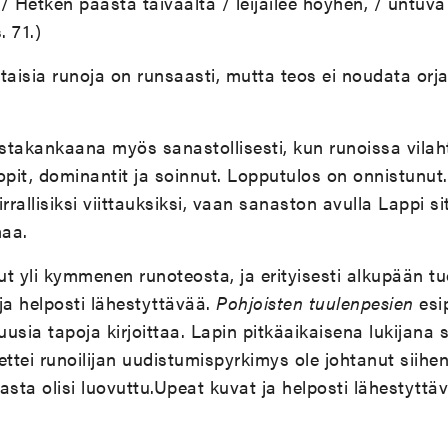
/ Hetken päästä taivaalta / leijailee höyhen, / untuva
. 71.)
taisia runoja on runsaasti, mutta teos ei noudata orjal
ustakankaana myös sanastollisesti, kun runoissa vilah
opit, dominantit ja soinnut. Lopputulos on onnistunut.
irrallisiksi viittauksiksi, vaan sanaston avulla Lappi 
maa.
nut yli kymmenen runoteosta, ja erityisesti alkupään t
 ja helposti lähestyttävää.
Pohjoisten tuulenpesien
esi
usia tapoja kirjoittaa. Lapin pitkäaikaisena lukijana 
ettei runoilijan uudistumispyrkimys ole johtanut siihen
asta olisi luovuttu.Upeat kuvat ja helposti lähestyttäv