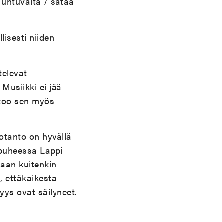
 untuvalta / sataa
lisesti niiden
televat
 Musiikki ei jää
sitoo sen myös
uotanto on hyvällä
puheessa Lappi
saan kuitenkin
, ettäkaikesta
yys ovat säilyneet.