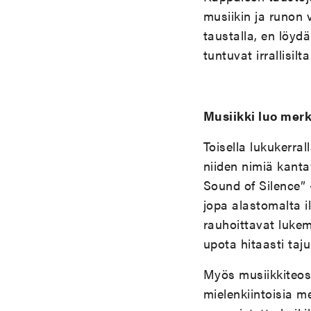
musiikin ja runon v
taustalla, en löyd
tuntuvat irrallisil
Musiikki luo merk
Toisella lukukerra
niiden nimiä kanta
Sound of Silence” 
jopa alastomalta 
rauhoittavat lukem
upota hitaasti taju
Myös musiikkiteost
mielenkiintoisia m