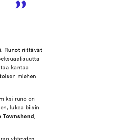
. Runot riittävät
seksuaalisuutta
ttaa kantaa
 toisen miehen
 miksi runo on
n, lukea biisin
e Townshend
,
aran yhteyden