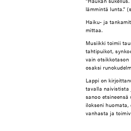
”Haukan sukellus. 
lämmintä lunta.” (s
Haiku- ja tankamit
mittaa.
Musiikki toimii ta
tahtipuikot, synko
vain otsikkotason 
osaksi runokudel
Lappi on kirjoitta
tavalla naivistista
sanoo etsineensä u
ilokseni huomata, 
vanhasta ja toimiv