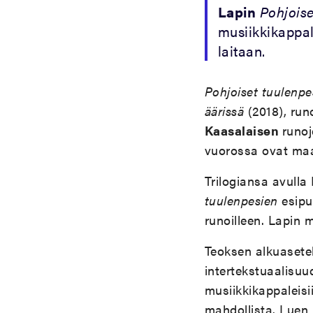
Lapin
Pohjois
musiikkikappale
laitaan.
Pohjoiset tuulenp
äärissä
(2018), run
Kaasalaisen
runo
vuorossa ovat maa
Trilogiansa avulla
tuulenpesien
esipu
runoilleen. Lapin 
Teoksen alkuasetel
intertekstuaalisuu
musiikkikappaleisi
mahdollista. Luen 