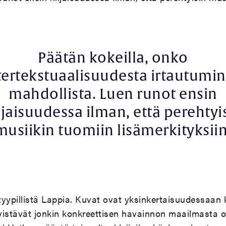
Päätän kokeilla, onko
tertekstuaalisuudesta irtautumi
mahdollista. Luen runot ensin
ljaisuudessa ilman, että perehtyi
musiikin tuomiin lisämerkityksiin
yypillistä Lappia. Kuvat ovat yksinkertaisuudessaan k
ivistävät jonkin konkreettisen havainnon maailmasta oi