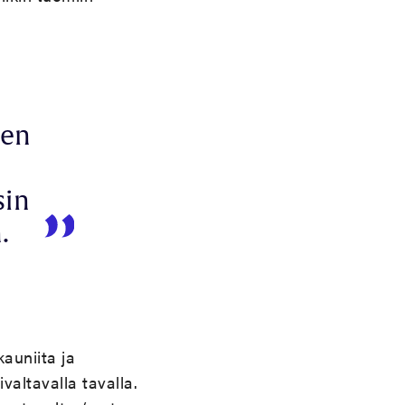
nen
sin
.
auniita ja
valtavalla tavalla.