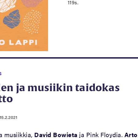
119s.
S
en ja musiikin taidokas
tto
15.2.2021
ta musiikkia,
David Bowieta
ja Pink Floydia.
Arto